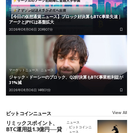
ニュース
マーケットニュース
【今日の仮想通貨ニュース】ブロック好決算もBTC事業失速｜
アークとJPYCは基盤拡大
2026年08月06日 20時07分
マーケットニュース
ニュース
ジャック・ドーシーのブロック、Q2好決算もBTC事業粗利益が
31%減
2026年08月06日 14時01分
View All
ビットコインニュース
リミックスポイント、
ニュース
ビットコインニ
BTC運用益1.3億円──貸
ュース