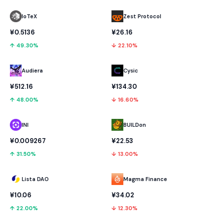
IoTeX
Zest Protocol
¥0.5136
¥26.16
↑ 49.30%
↓ 22.10%
Audiera
Cysic
¥512.16
¥134.30
↑ 48.00%
↓ 16.60%
INI
BUILDon
¥0.009267
¥22.53
↑ 31.50%
↓ 13.00%
Lista DAO
Magma Finance
¥10.06
¥34.02
↑ 22.00%
↓ 12.30%