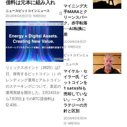
借料は元本に組み入れ
マイニング大
ニュース
ビットコインニュース
手MARAとク
2026年08月07日 15時59分
リーンスパー
ク、赤字転落
──AI転換に
差
2026年08月07
日 15時02分
ビットコインニュ
ース
ニュース
リミックスポイント（3825）は7
マイケル・セ
日、保有するビットコイン（）の
イラー氏「ビ
レンディング運用とアルトコイン
ットコインを
のステーキングについて、直近の
1 satoshiも
運用実績を開示した。2月24日か
売却していな
ら7月31日までのBTC貸借料は
い」──スト
ラテジーの方
12.436…
針と区別
2026年08月04
日 14時19分