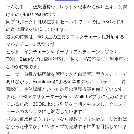
そんな中、「仮想通貨ウォレットを根本から作り直す」と掲
げるのが
Best Wallet
です。
同プロジェクトは現在プレセール中で、すでに1,560万ドル
の資金調達を達成しています。
最大の特徴は、60以上の主要ブロックチェーンに対応する
マルチチェーン設計です。
ビットコインチェーンやイーサリアムチェーン、ソラナ、
TON、Baseなどに標準対応しており、KYC不要で即利用可能
なのが特徴です。
ユーザー自身が秘密鍵を管理できる自己管理型ウォレットで
ありながら、Fireblocksによる企業級のセキュリティ、二要
素認証、生体認証といった最新の保護機能も備えています。
また、DEXアグリゲーターがBest Walletアプリに組み込まれ
ているため、200以上の取引所を一括スキャンし、クロスチ
ェーンのスワップにも対応しています。
従来の仮想通貨ウォレットなら複数アプリを駆使しなければ
なかった作業が、ワンタップで完結する世界を目指していま