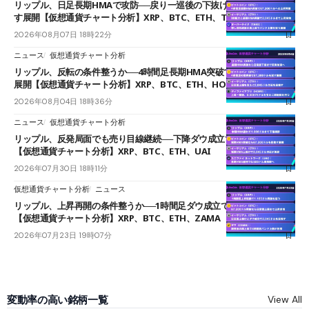
リップル、日足長期HMAで攻防──戻り一巡後の下抜けで0.95ドルを試
す展開【仮想通貨チャート分析】XRP、BTC、ETH、TAKE
2026年08月07日 18時22分
ニュース
仮想通貨チャート分析
リップル、反転の条件整うか──4時間足長期HMA突破で雲下端を目指す
展開【仮想通貨チャート分析】XRP、BTC、ETH、HOME
2026年08月04日 18時36分
ニュース
仮想通貨チャート分析
リップル、反発局面でも売り目線継続──下降ダウ成立で下値追う展開
【仮想通貨チャート分析】XRP、BTC、ETH、UAI
2026年07月30日 18時11分
仮想通貨チャート分析
ニュース
リップル、上昇再開の条件整うか──1時間足ダウ成立で1.185ドルを狙う
【仮想通貨チャート分析】XRP、BTC、ETH、ZAMA
2026年07月23日 19時07分
変動率の高い銘柄一覧
View All