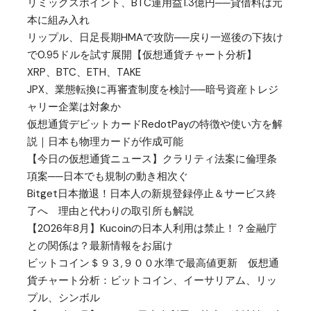
リミックスポイント、BTC運用益1.3億円──貸借料は元
本に組み入れ
リップル、日足長期HMAで攻防──戻り一巡後の下抜け
で0.95ドルを試す展開【仮想通貨チャート分析】
XRP、BTC、ETH、TAKE
JPX、業態転換に再審査制度を検討──暗号資産トレジ
ャリー企業は対象か
仮想通貨デビットカードRedotPayの特徴や使い方を解
説｜日本も物理カードが作成可能
【今日の仮想通貨ニュース】クラリティ法案に倫理条
項案──日本でも規制の動き相次ぐ
Bitget日本撤退！日本人の新規登録停止＆サービス終
了へ 理由と代わりの取引所も解説
【2026年8月】Kucoinの日本人利用は禁止！？金融庁
との関係は？最新情報をお届け
ビットコイン＄９３,９００水準で最高値更新 仮想通
貨チャート分析：ビットコイン、イーサリアム、リッ
プル、シンボル