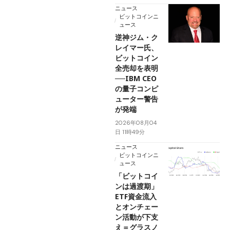
ニュース
ビットコインニ
ュース
逆神ジム・ク
レイマー氏、
ビットコイン
全売却を表明
──IBM CEO
の量子コンピ
ューター警告
が発端
2026年08月04
日 11時49分
ニュース
ビットコインニ
ュース
「ビットコイ
ンは過渡期」
ETF資金流入
とオンチェー
ン活動が下支
え＝グラスノ