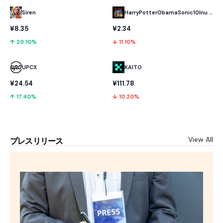
HarryPotterObamaSonic10Inu (ETH)
Siren
¥2.34
¥8.35
↓ 11.10%
↑ 20.10%
UPCX
KAITO
¥24.54
¥111.78
↑ 17.40%
↓ 10.20%
View All
プレスリリース