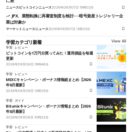
に差
ニュース
ビットコインニュース
2026年08月07日 15時02分
JPX、業態転換に再審査制度を検討──暗号資産トレジャリー企
業は対象か
マーケットニュース
ニュース
2026年08月07日 13時23分
View All
学習カテゴリ新着
学習
レビュー
ビットコインを1万円分買ってみた！運用損益を毎週
更新
2026年08月06日 19時46分
学習
レビュー
MEXCキャンペーン・ボーナス情報総まとめ【2026
年8月最新】
2026年08月06日 12時29分
学習
ガイド
Bitunixキャンペーン・ボーナス情報まとめ【2026
年8月最新】
2026年08月06日 10時22分
学習
レビュー