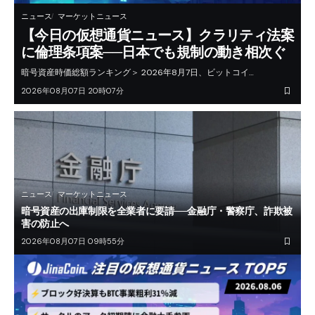
ニュース
マーケットニュース
【今日の仮想通貨ニュース】クラリティ法案
に倫理条項案──日本でも規制の動き相次ぐ
暗号資産時価総額ランキング＞ 2026年8月7日、ビットコイ…
2026年08月07日 20時07分
ニュース
マーケットニュース
暗号資産の出庫制限を全業者に要請──金融庁・警察庁、詐欺被
害の防止へ
2026年08月07日 09時55分