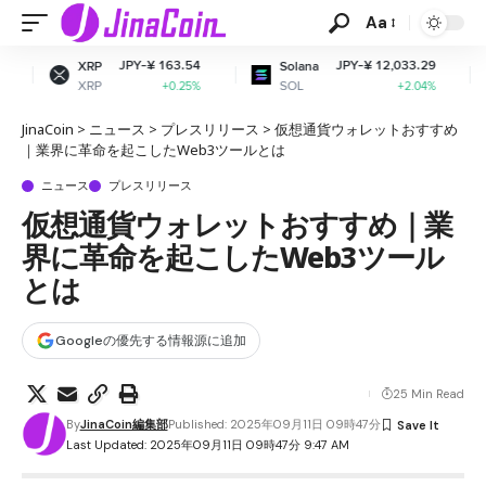
Aa
JPY-¥ 163.54
JPY-¥ 12,033.29
JP
Solana
Dogecoin
SOL
DOGE
+0.25%
+2.04%
JinaCoin
>
ニュース
>
プレスリリース
>
仮想通貨ウォレットおすすめ
｜業界に革命を起こしたWeb3ツールとは
ニュース
プレスリリース
仮想通貨ウォレットおすすめ｜業
界に革命を起こしたWeb3ツール
とは
Googleの優先する情報源に追加
25 Min Read
By
JinaCoin編集部
Published: 2025年09月11日 09時47分
Last Updated: 2025年09月11日 09時47分 9:47 AM