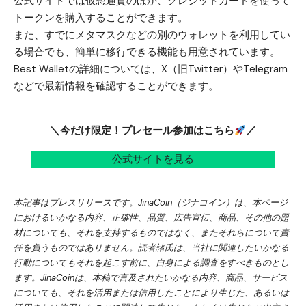
公式サイトでは仮想通貨のほか、クレジットカードを使って
トークンを購入することができます。
また、すでにメタマスクなどの別のウォレットを利用してい
る場合でも、簡単に移行できる機能も用意されています。
Best Walletの詳細については、
X（旧Twitter）
や
Telegram
などで最新情報を確認することができます。
＼今だけ限定！プレセール参加はこちら
／
公式サイトを見る
本記事はプレスリリースです。JinaCoin（ジナコイン）は、本ページ
におけるいかなる内容、正確性、品質、広告宣伝、商品、その他の題
材についても、それを支持するものではなく、またそれらについて責
任を負うものではありません。読者諸氏は、当社に関連したいかなる
行動についてもそれを起こす前に、自身による調査をすべきものとし
ます。JinaCoinは、本稿で言及されたいかなる内容、商品、サービス
についても、それを活用または信用したことにより生じた、あるいは