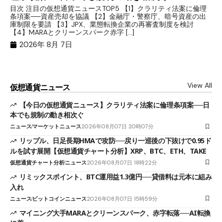
分
目次 注目の仮想通貨ニュースTOP5 【1】クラリティ法案に倫理
条項案──資産売却を協議 【2】金融庁・警察庁、暗号資産の出
目
庫制限を要請 【3】JPX、業態転換企業の再審査制度を検討
ト
【4】MARAとクリーンスパーク赤字 […]
（
（X
2026年 8月 7日
View All
仮想通貨ニュース
【今日の仮想通貨ニュース】クラリティ法案に倫理条項案──日
本でも規制の動き相次ぐ
ニュース
マーケットニュース
2026年08月07日 20時07分
リップル、日足長期HMAで攻防──戻り一巡後の下抜けで0.95ド
ルを試す展開【仮想通貨チャート分析】XRP、BTC、ETH、TAKE
仮想通貨チャート分析
ニュース
2026年08月07日 18時22分
リミックスポイント、BTC運用益1.3億円──貸借料は元本に組み
入れ
ニュース
ビットコインニュース
2026年08月07日 15時59分
マイニング大手MARAとクリーンスパーク、赤字転落──AI転換