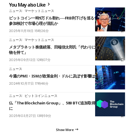
You May also Like
ニュース
マーケットニュース
ビットコイン一時9万ドル割れ──FRB利下げを巡る食い違いとCARF
参加検討で市場心理が混乱か
2025年11月19日 15時26分
ニュース
マーケットニュース
メタプラネット株価続落、田端信太郎氏「代わりにビットコイン現
物を持て」
2025年09月12日 12時07分
ニュース
今週のPMI・ISMが政策金利・ドルに及ぼす影響は
2024年10月17日 17時46分
ニュース
ビットコインニュース
仏「The Blockchain Group」、580 BTC追加取得｜総保有620 BTC
に
2025年03月27日 13時59分
Show More