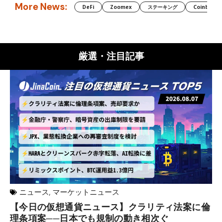
More News:
DeFi
Zoomex
ステーキング
Coinbase
厳選・注目記事
ニュース
,
マーケットニュース
【今日の仮想通貨ニュース】クラリティ法案に倫
リ
理条項案──日本でも規制の動き相次ぐ
下