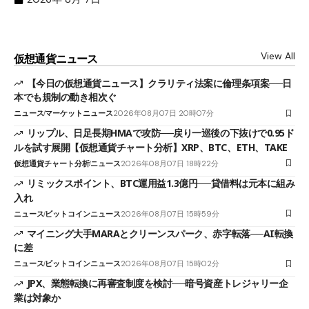
View All
仮想通貨ニュース
【今日の仮想通貨ニュース】クラリティ法案に倫理条項案──日
本でも規制の動き相次ぐ
ニュース
マーケットニュース
2026年08月07日 20時07分
リップル、日足長期HMAで攻防──戻り一巡後の下抜けで0.95ド
ルを試す展開【仮想通貨チャート分析】XRP、BTC、ETH、TAKE
仮想通貨チャート分析
ニュース
2026年08月07日 18時22分
リミックスポイント、BTC運用益1.3億円──貸借料は元本に組み
入れ
ニュース
ビットコインニュース
2026年08月07日 15時59分
マイニング大手MARAとクリーンスパーク、赤字転落──AI転換
に差
ニュース
ビットコインニュース
2026年08月07日 15時02分
JPX、業態転換に再審査制度を検討──暗号資産トレジャリー企
業は対象か