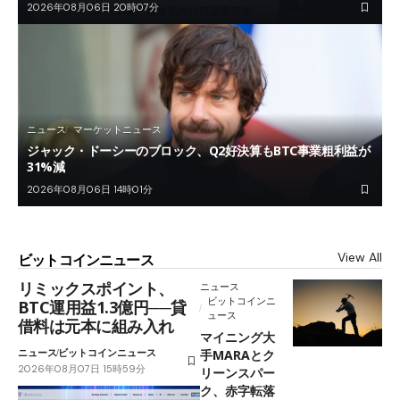
2026年08月06日 20時07分
ニュース
マーケットニュース
ジャック・ドーシーのブロック、Q2好決算もBTC事業粗利益が
31%減
2026年08月06日 14時01分
View All
ビットコインニュース
リミックスポイント、
ニュース
ビットコインニ
BTC運用益1.3億円──貸
ュース
借料は元本に組み入れ
マイニング大
ニュース
ビットコインニュース
手MARAとク
2026年08月07日 15時59分
リーンスパー
ク、赤字転落