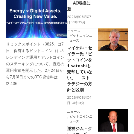
──AI転換に
差
2026年08月07
日 15時02分
ニュース
ビットコインニ
ュース
リミックスポイント（3825）は7
マイケル・セ
日、保有するビットコイン（）の
イラー氏「ビ
レンディング運用とアルトコイン
ットコインを
のステーキングについて、直近の
1 satoshiも
運用実績を開示した。2月24日か
売却していな
ら7月31日までのBTC貸借料は
い」──スト
ラテジーの方
12.436…
針と区別
2026年08月04
日 14時19分
ニュース
ビットコインニ
ュース
逆神ジム・ク