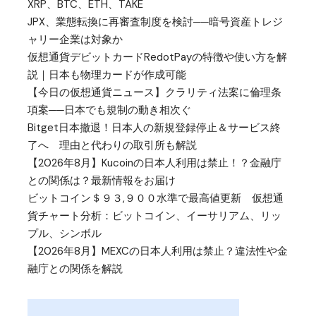
XRP、BTC、ETH、TAKE
JPX、業態転換に再審査制度を検討──暗号資産トレジ
ャリー企業は対象か
仮想通貨デビットカードRedotPayの特徴や使い方を解
説｜日本も物理カードが作成可能
【今日の仮想通貨ニュース】クラリティ法案に倫理条
項案──日本でも規制の動き相次ぐ
Bitget日本撤退！日本人の新規登録停止＆サービス終
了へ 理由と代わりの取引所も解説
【2026年8月】Kucoinの日本人利用は禁止！？金融庁
との関係は？最新情報をお届け
ビットコイン＄９３,９００水準で最高値更新 仮想通
貨チャート分析：ビットコイン、イーサリアム、リッ
プル、シンボル
【2026年8月】MEXCの日本人利用は禁止？違法性や金
融庁との関係を解説