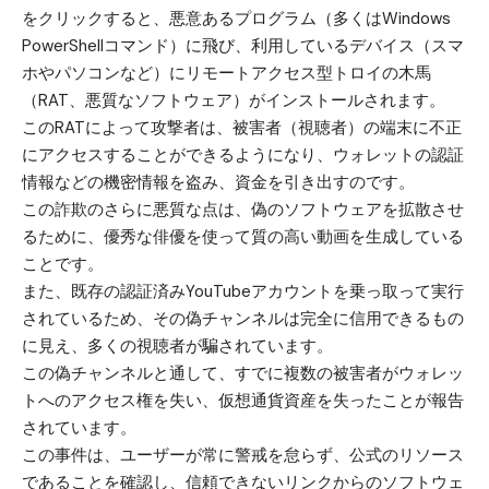
をクリックすると、悪意あるプログラム（多くはWindows
PowerShellコマンド）に飛び、利用しているデバイス（スマ
ホやパソコンなど）にリモートアクセス型トロイの木馬
（RAT、悪質なソフトウェア）がインストールされます。
このRATによって攻撃者は、被害者（視聴者）の端末に不正
にアクセスすることができるようになり、ウォレットの認証
情報などの機密情報を盗み、資金を引き出すのです。
この詐欺のさらに悪質な点は、偽のソフトウェアを拡散させ
るために、優秀な俳優を使って質の高い動画を生成している
ことです。
また、既存の認証済みYouTubeアカウントを乗っ取って実行
されているため、その偽チャンネルは完全に信用できるもの
に見え、多くの視聴者が騙されています。
この偽チャンネルと通して、すでに複数の被害者がウォレッ
トへのアクセス権を失い、仮想通貨資産を失ったことが報告
されています。
この事件は、ユーザーが常に警戒を怠らず、公式のリソース
であることを確認し、信頼できないリンクからのソフトウェ