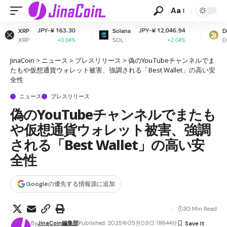
Aa
163.30
JPY-¥ 12,046.94
JPY-¥ 11.
Solana
Dogecoin
SOL
DOGE
+0.04%
+2.04%
-0.0
JinaCoin
>
ニュース
>
プレスリリース
>
偽のYouTubeチャンネルでま
たもや仮想通貨ウォレット被害、強調される「Best Wallet」の高い安
全性
ニュース
プレスリリース
偽のYouTubeチャンネルでまたも
や仮想通貨ウォレット被害、強調
される「Best Wallet」の高い安
全性
Googleの優先する情報源に追加
30 Min Read
By
JinaCoin編集部
Published: 2025年05月09日 11時44分