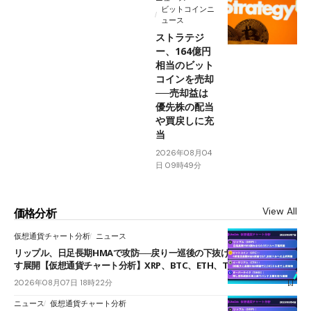
ビットコインニ
ュース
ストラテジ
ー、164億円
相当のビット
コインを売却
──売却益は
優先株の配当
や買戻しに充
当
2026年08月04
日 09時49分
View All
価格分析
仮想通貨チャート分析
ニュース
リップル、日足長期HMAで攻防──戻り一巡後の下抜けで0.95ドルを試
す展開【仮想通貨チャート分析】XRP、BTC、ETH、TAKE
2026年08月07日 18時22分
ニュース
仮想通貨チャート分析