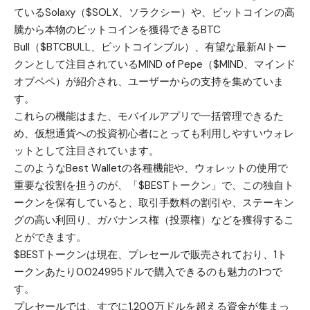
ている
Solaxy（$SOLX、ソラクシー）
や、ビットコインの高
騰から本物のビットコインを獲得できる
BTC
Bull（$BTCBULL、ビットコインブル）
、有望な最新AIトー
クンとして注目されている
MIND of Pepe（$MIND、マインド
オブペペ）
が紹介され、ユーザーからの支持を集めていま
す。
これらの機能はまた、モバイルアプリで一括管理できるた
め、仮想通貨への投資初心者にとっても利用しやすいウォレ
ットとして注目されています。
このようなBest Walletの各種機能や、ウォレットの使用で
重要な役割を担うのが、「$BESTトークン」で、この独自ト
ークンを保有していると、取引手数料の割引や、ステーキン
グの高い利回り、ガバナンス権（投票権）などを獲得するこ
とができます。
$BESTトークンは現在、プレセールで販売されており、1ト
ークンあたり0.024995ドルで購入できるのも魅力の1つで
す。
プレセールでは、すでに1,200万ドルを超える資金が集まっ