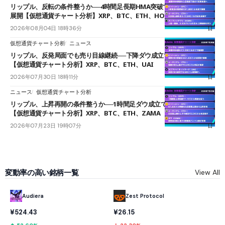
リップル、反転の条件整うか──4時間足長期HMA突破で雲下端を目指す
展開【仮想通貨チャート分析】XRP、BTC、ETH、HOME
2026年08月04日 18時36分
仮想通貨チャート分析
ニュース
リップル、反発局面でも売り目線継続──下降ダウ成立で下値追う展開
【仮想通貨チャート分析】XRP、BTC、ETH、UAI
2026年07月30日 18時11分
ニュース
仮想通貨チャート分析
リップル、上昇再開の条件整うか──1時間足ダウ成立で1.185ドルを狙う
【仮想通貨チャート分析】XRP、BTC、ETH、ZAMA
2026年07月23日 19時07分
変動率の高い銘柄一覧
View All
Audiera
Zest Protocol
¥524.43
¥26.15