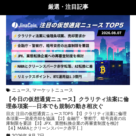
厳選・注目記事
ニュース
,
マーケットニュース
【今日の仮想通貨ニュース】クラリティ法案に倫
リ
理条項案──日本でも規制の動き相次ぐ
下
分
目次 注目の仮想通貨ニュースTOP5 【1】クラリティ法案に倫理
条項案──資産売却を協議 【2】金融庁・警察庁、暗号資産の出
目
庫制限を要請 【3】JPX、業態転換企業の再審査制度を検討
ト
【4】MARAとクリーンスパーク赤字 […]
（
（X
2026年 8月 7日