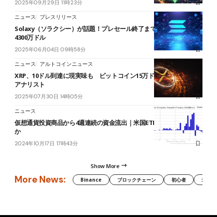
2025年09月29日 11時23分
ニュース
プレスリリース
Solaxy（ソラクシー）が話題！プレセール終了まで14日、調達額
4300万ドル
2025年06月04日 09時58分
ニュース
アルトコインニュース
XRP、10ドル到達に現実味も ビットコイン15万ドルが条件＝著名
アナリスト
2025年07月30日 14時05分
ニュース
仮想通貨投資商品から4週連続の資金流出｜米国ETFに自動売り注文
か
2024年10月17日 17時43分
Show More
More News:
Binance
ブロックチェーン
初心者
米国証