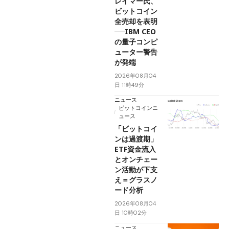
レイマー氏、
ビットコイン
全売却を表明
──IBM CEO
の量子コンピ
ューター警告
が発端
2026年08月04
日 11時49分
ニュース
ビットコインニ
ュース
「ビットコイ
ンは過渡期」
ETF資金流入
とオンチェー
ン活動が下支
え＝グラスノ
ード分析
2026年08月04
日 10時02分
ニュース