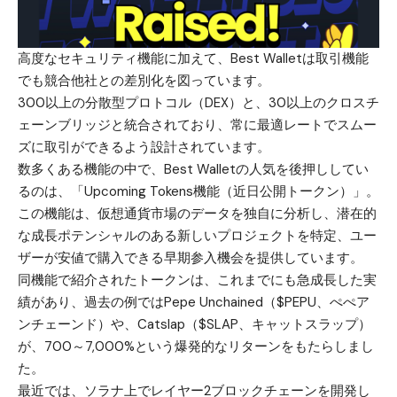
高度なセキュリティ機能に加えて、Best Walletは取引機能
でも競合他社との差別化を図っています。
300以上の分散型プロトコル（DEX）と、30以上のクロスチ
ェーンブリッジと統合されており、常に最適レートでスムー
ズに取引ができるよう設計されています。
数多くある機能の中で、Best Walletの人気を後押ししてい
るのは、「
Upcoming Tokens機能
（近日公開トークン）」。
この機能は、仮想通貨市場のデータを独自に分析し、潜在的
な成長ポテンシャルのある新しいプロジェクトを特定、ユー
ザーが安値で購入できる早期参入機会を提供しています。
同機能で紹介されたトークンは、これまでにも急成長した実
績があり、過去の例ではPepe Unchained（$PEPU、ぺぺア
ンチェーンド）や、Catslap（$SLAP、キャットスラップ）
が、700～7,000%という爆発的なリターンをもたらしまし
た。
最近では、ソラナ上でレイヤー2ブロックチェーンを開発し