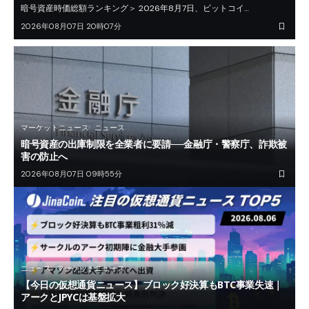
暗号資産時価総額ランキング＞ 2026年8月7日、ビットコイ…
2026年08月07日 20時07分
マーケットニュース
ニュース
暗号資産の出庫制限を全業者に要請──金融庁・警察庁、詐欺被
害の防止へ
2026年08月07日 09時55分
ニュース
マーケットニュース
【今日の仮想通貨ニュース】ブロック好決算もBTC事業失速｜
アークとJPYCは基盤拡大