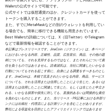
$BESTを購入するにも、アプリダウンロードと同様に
Best
Walletの公式サイト
で可能です。
公式サイトでは仮想通貨のほか、クレジットカードを使って
トークンを購入することができます。
また、すでにMetaMaskなどの別の
ウォレット
を利用してい
る場合でも、簡単に移行できる機能も用意されています。
Best Walletの詳細については、
X（旧Twitter）
や
Telegram
などで最新情報を確認することができます。
本記事はプレスリリースです。JinaCoin（ジナコイン）は、本ページ
におけるいかなる内容、正確性、品質、広告宣伝、商品、その他の題
材についても、それを支持するものではなく、またそれらについて責
任を負うものではありません。読者諸氏は、当社に関連したいかなる
行動についてもそれを起こす前に、自身による調査をすべきものとし
ます。JinaCoinは、本稿で言及されたいかなる内容、商品、サービス
についても、それを活用または信用したことにより生じた、あるいは
活用または信用したことに関連して生じた、もしくは生じたと申立さ
れる、いかなる損害や損失に対しても、直接的あるいは間接的な責任
を負わないものとします。また、当リリース・PR記事における外部リ
ンクには出稿社・代理店による計測リンクを含むことがありますが、
弊社による収益化を目的としたアフィリエイトリンクではありませ