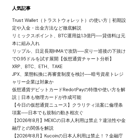
人気記事
Trust Wallet（トラストウォレット）の使い方｜初期設
定や入金・出金方法など徹底解説
リミックスポイント、BTC運用益1.3億円──貸借料は元
本に組み入れ
リップル、日足長期HMAで攻防──戻り一巡後の下抜け
で0.95ドルを試す展開【仮想通貨チャート分析】
XRP、BTC、ETH、TAKE
JPX、業態転換に再審査制度を検討──暗号資産トレジ
ャリー企業は対象か
仮想通貨デビットカードRedotPayの特徴や使い方を解
説｜日本も物理カードが作成可能
【今日の仮想通貨ニュース】クラリティ法案に倫理条
項案──日本でも規制の動き相次ぐ
【2026年8月】MEXCの日本人利用は禁止？違法性や金
融庁との関係を解説
【2026年8月】Kucoinの日本人利用は禁止！？金融庁