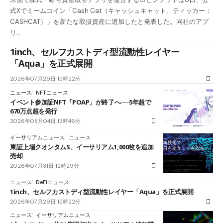
式Xでミームコイン「Cash Cat（キャッシュキャット、ティッカー：
CASHCAT）」を新たな取扱資産に追加したと発表した。同社のアプ
リ…
1inch、セルフカストディ型流動性レイヤー
「Aqua」を正式展開
2026年07月29日 15時22分
ニュース
NFTニュース
イベント参加証NFT「POAP」が終了へ──5年超で
670万点超を発行
2026年08月04日 13時46分
イーサリアムニュース
ニュース
東証上場クオンタムS、イーサリアム1,000枚を追加
売却
2026年07月31日 12時29分
ニュース
DeFiニュース
1inch、セルフカストディ型流動性レイヤー「Aqua」を正式展開
2026年07月29日 15時22分
ニュース
イーサリアムニュース