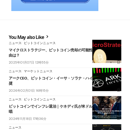
You May also Like
ニュース
ビットコインニュース
マイクロストラテジー、ビットコイン売却の可能性を示唆｜その理
由は？
2025年01月07日 12時55分
ニュース
マーケットニュース
アークCEO、ビットコイン・イーサ・ソラナ・ハイパーリキッド推
奨
2026年02月01日 16時15分
ニュース
ビットコインニュース
ビットコインでインフレ退治｜ケネディ氏が米ドル防衛策として提
唱
2024年11月18日 17時36分
ニュース