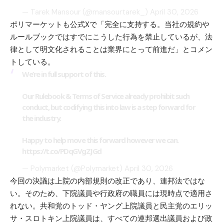
— Tarek Mansour (@mansourtarek_)
April 30, 2026
ポリマーケットも公式Xで「完全に支持する。当社の規約や
ルールブックではすでにこうした行為を禁止しているが、法
律として明文化されることは業界にとって前進だ」とコメン
トしている。
We’re in full support of this.
Our Rulebook & Terms of Service already prohibit such
conduct, but codifying this into law is a step forward for
the industry.
Happy to help move this forward however we can.
https://t.co/PDqGVgZJGd
— Polymarket (@Polymarket)
April 30, 2026
今回の決議は上院の内部規則の改正であり、連邦法ではな
い。そのため、下院議員や行政府の職員には現時点で適用さ
れない。共和党のトッド・ヤング上院議員と民主党のエリッ
サ・スロトキン上院議員は、すべての連邦選出議員および政