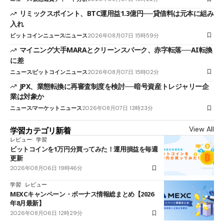
リミックスポイント、BTC運用益1.3億円──貸借料は元本に組み
入れ
ビットコインニュース
ニュース
2026年08月07日 15時59分
マイニング大手MARAとクリーンスパーク、赤字転落──AI転換
に差
ニュース
ビットコインニュース
2026年08月07日 15時02分
JPX、業態転換に再審査制度を検討──暗号資産トレジャリー企
業は対象か
ニュース
マーケットニュース
2026年08月07日 13時23分
View All
学習カテゴリ新着
レビュー
学習
ビットコインを1万円分買ってみた！運用損益を毎週
更新
2026年08月06日 19時46分
学習
レビュー
MEXCキャンペーン・ボーナス情報総まとめ【2026
年8月最新】
2026年08月06日 12時29分