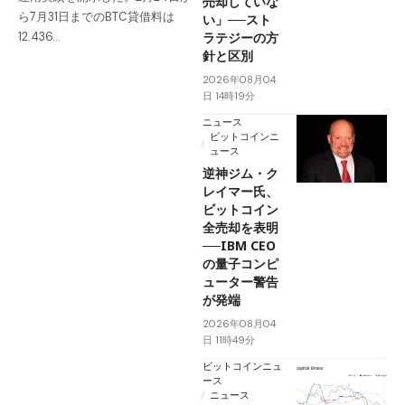
売却していな
ら7月31日までのBTC貸借料は
い」──スト
ラテジーの方
12.436…
針と区別
2026年08月04
日 14時19分
ニュース
ビットコインニ
ュース
逆神ジム・ク
レイマー氏、
ビットコイン
全売却を表明
──IBM CEO
の量子コンピ
ューター警告
が発端
2026年08月04
日 11時49分
ビットコインニュ
ース
ニュース