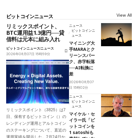
View All
ビットコインニュース
リミックスポイント、
ニュース
ビットコインニ
BTC運用益1.3億円──貸
ュース
借料は元本に組み入れ
マイニング大
ビットコインニュース
ニュース
手MARAとク
2026年08月07日 15時59分
リーンスパー
ク、赤字転落
──AI転換に
差
2026年08月07
日 15時02分
ニュース
ビットコインニ
ュース
リミックスポイント（3825）は7
マイケル・セ
日、保有するビットコイン（）の
イラー氏「ビ
レンディング運用とアルトコイン
ットコインを
のステーキングについて、直近の
1 satoshiも
運用実績を開示した。2月24日か