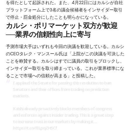
を得たとして起訴された。また、4月22日にはカルシが自社
プラットフォーム上で3名の議会候補者をインサイダー取引
で停止・罰金処分にしたことも明らかになっている。
カルシ・ポリマーケット双方が歓迎
──業界の信頼性向上に寄与
予測市場大手はいずれも今回の決議を歓迎している。カルシ
のCEOタレク・マンスール氏は「上院がこの決議を可決した
ことを称賛する。カルシはすでに議員の取引をブロックし、
インサイダー取引を取り締まっている。これが業界標準にな
ることで市場への信頼が高まる」と投稿した。
I applaud the Senate for passing this resolution to ban
Senators and their offices from trading on prediction
markets.
Kalshi already proactively blocks members of congress
and enforces against insider trading. This is a great step
to increase trust in our markets by making it…
https://t.co/fELpqZH5Cf