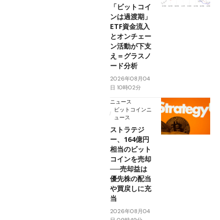
「ビットコイ
ンは過渡期」
ETF資金流入
とオンチェー
ン活動が下支
え＝グラスノ
ード分析
2026年08月04
日 10時02分
ニュース
ビットコインニ
ュース
ストラテジ
ー、164億円
相当のビット
コインを売却
──売却益は
優先株の配当
や買戻しに充
当
2026年08月04
日 09時49分