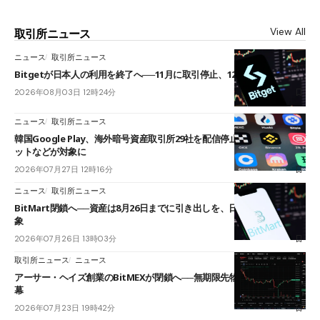
View All
取引所ニュース
ニュース
取引所ニュース
Bitgetが日本人の利用を終了へ──11月に取引停止、12月末に強制決済
2026年08月03日 12時24分
ニュース
取引所ニュース
韓国Google Play、海外暗号資産取引所29社を配信停止──OKXやバイビ
ットなどが対象に
2026年07月27日 12時16分
ニュース
取引所ニュース
BitMart閉鎖へ──資産は8月26日までに引き出しを、日本人利用者も対
象
2026年07月26日 13時03分
取引所ニュース
ニュース
アーサー・ヘイズ創業のBitMEXが閉鎖へ──無期限先物を生んだ11年に
幕
2026年07月23日 19時42分