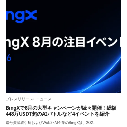
プレスリリース
ニュース
BingXで8月の大型キャンペーンが続々開催！総額
448万USDT超のAIバトルなど4イベントを紹介
暗号資産取引所およびWeb3-AI企業のBingXは、202…