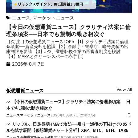
ニュース
,
マーケットニュース
【今日の仮想通貨ニュース】クラリティ法案に倫
リ
理条項案──日本でも規制の動き相次ぐ
下
分
目次 注目の仮想通貨ニュースTOP5 【1】クラリティ法案に倫理
条項案──資産売却を協議 【2】金融庁・警察庁、暗号資産の出
目
庫制限を要請 【3】JPX、業態転換企業の再審査制度を検討
ト
【4】MARAとクリーンスパーク赤字 […]
（
（X
2026年 8月 7日
View All
仮想通貨ニュース
【今日の仮想通貨ニュース】クラリティ法案に倫理条項案──日
本でも規制の動き相次ぐ
ニュース
マーケットニュース
2026年08月07日 20時07分
リップル、日足長期HMAで攻防──戻り一巡後の下抜けで0.95ド
ルを試す展開【仮想通貨チャート分析】XRP、BTC、ETH、TAKE
ニュース
仮想通貨チャート分析
2026年08月07日 18時22分