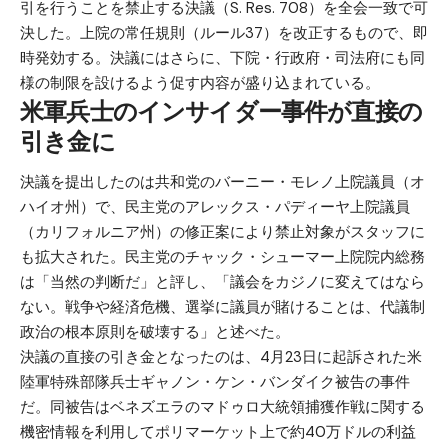
引を行うことを禁止する決議（S. Res. 708）を全会一致で可
決した。上院の常任規則（ルール37）を改正するもので、即
時発効する。決議にはさらに、下院・行政府・司法府にも同
様の制限を設けるよう促す内容が盛り込まれている。
米軍兵士のインサイダー事件が直接の
引き金に
決議を提出したのは共和党のバーニー・モレノ上院議員（オ
ハイオ州）で、民主党のアレックス・パディーヤ上院議員
（カリフォルニア州）の修正案により禁止対象がスタッフに
も拡大された。民主党のチャック・シューマー上院院内総務
は「当然の判断だ」と評し、「議会をカジノに変えてはなら
ない。戦争や経済危機、選挙に議員が賭けることは、代議制
政治の根本原則を破壊する」と述べた。
決議の直接の引き金となったのは、4月23日に起訴された米
陸軍特殊部隊兵士ギャノン・ケン・バンダイク被告の事件
だ。同被告はベネズエラのマドゥロ大統領捕獲作戦に関する
機密情報を利用してポリマーケット上で約40万ドルの利益