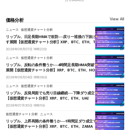
View All
価格分析
ニュース
仮想通貨チャート分析
リップル、日足長期HMAで攻防──戻り一巡後の下抜けで0.95ドルを試
す展開【仮想通貨チャート分析】XRP、BTC、ETH、TAKE
2026年08月07日 18時22分
ニュース
仮想通貨チャート分析
リップル、反転の条件整うか──4時間足長期HMA突破で雲下端を目指す
展開【仮想通貨チャート分析】XRP、BTC、ETH、HOME
2026年08月04日 18時36分
ニュース
仮想通貨チャート分析
リップル、反発局面でも売り目線継続──下降ダウ成立で下値追う展開
【仮想通貨チャート分析】XRP、BTC、ETH、UAI
2026年07月30日 18時11分
仮想通貨チャート分析
ニュース
リップル、上昇再開の条件整うか──1時間足ダウ成立で1.185ドルを狙う
【仮想通貨チャート分析】XRP、BTC、ETH、ZAMA