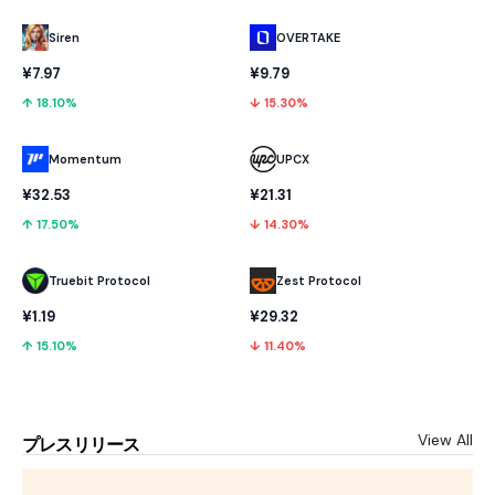
OVERTAKE
Siren
¥9.79
¥7.97
↓ 15.30%
↑ 18.10%
Momentum
UPCX
¥32.53
¥21.31
↑ 17.50%
↓ 14.30%
Truebit Protocol
Zest Protocol
¥1.19
¥29.32
↑ 15.10%
↓ 11.40%
View All
プレスリリース