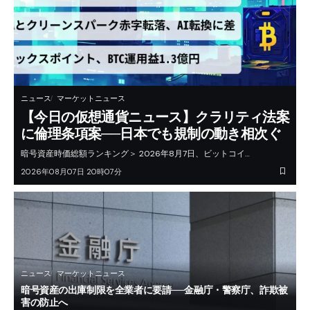
ニュース
マーケットニュース
【今日の仮想通貨ニュース】クラリティ法案
に倫理条項案──日本でも規制の動き相次ぐ
暗号資産時価総額ランキング＞ 2026年8月7日、ビットコイ…
2026年08月07日 20時07分
ニュース
マーケットニュース
暗号資産の出庫制限を全業者に要請──金融庁・警察庁、詐欺被
害の防止へ