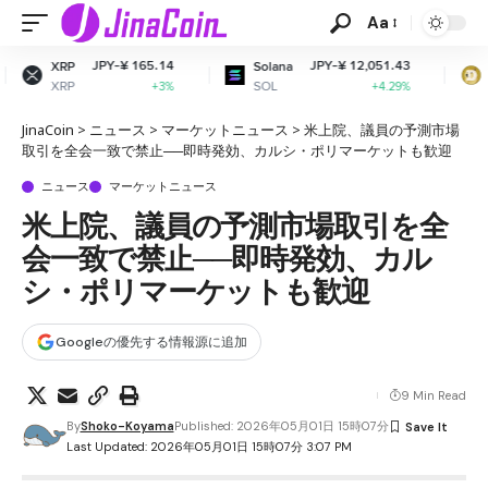
Aa
¥ 165.14
JPY-¥ 12,051.43
JPY-¥ 
Solana
Dogecoin
SOL
DOGE
+3%
+4.29%
+
JinaCoin
>
ニュース
>
マーケットニュース
>
米上院、議員の予測市場
取引を全会一致で禁止──即時発効、カルシ・ポリマーケットも歓迎
ニュース
マーケットニュース
米上院、議員の予測市場取引を全
会一致で禁止──即時発効、カル
シ・ポリマーケットも歓迎
Googleの優先する情報源に追加
9 Min Read
By
Shoko-Koyama
Published: 2026年05月01日 15時07分
Last Updated: 2026年05月01日 15時07分 3:07 PM