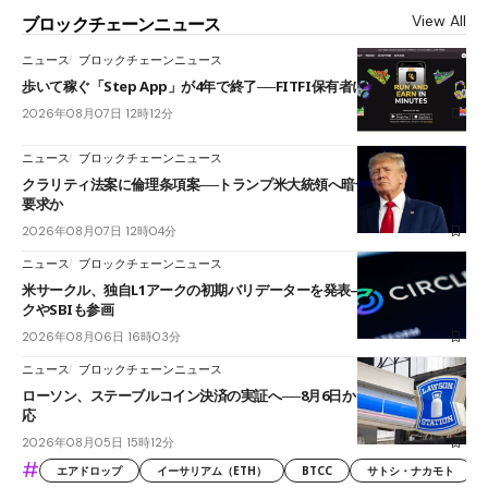
View All
ブロックチェーンニュース
ニュース
ブロックチェーンニュース
歩いて稼ぐ「Step App」が4年で終了──FITFI保有者に対応呼びかけ
2026年08月07日 12時12分
ニュース
ブロックチェーンニュース
クラリティ法案に倫理条項案──トランプ米大統領へ暗号資産事業の売却
要求か
2026年08月07日 12時04分
ニュース
ブロックチェーンニュース
米サークル、独自L1アークの初期バリデーターを発表――ブラックロッ
クやSBIも参画
2026年08月06日 16時03分
ニュース
ブロックチェーンニュース
ローソン、ステーブルコイン決済の実証へ──8月6日からJPYCやUSDC対
応
2026年08月05日 15時12分
#
エアドロップ
イーサリアム（ETH）
BTCC
サトシ・ナカモト