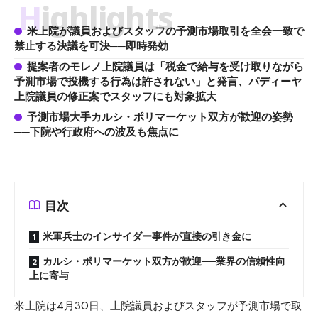
Highlights
米上院が議員およびスタッフの予測市場取引を全会一致で
禁止する決議を可決──即時発効
提案者のモレノ上院議員は「税金で給与を受け取りながら
予測市場で投機する行為は許されない」と発言、パディーヤ
上院議員の修正案でスタッフにも対象拡大
予測市場大手カルシ・ポリマーケット双方が歓迎の姿勢
──下院や行政府への波及も焦点に
目次
米軍兵士のインサイダー事件が直接の引き金に
カルシ・ポリマーケット双方が歓迎──業界の信頼性向
上に寄与
米上院は4月30日、上院議員およびスタッフが予測市場で取