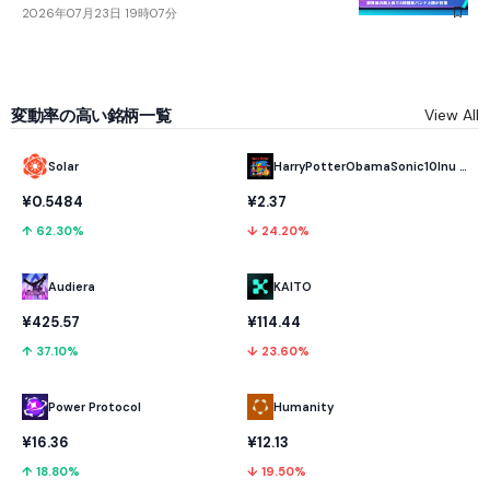
2026年07月23日 19時07分
変動率の高い銘柄一覧
View All
Solar
HarryPotterObamaSonic10Inu (ETH)
¥0.5484
¥2.37
↑ 62.30%
↓ 24.20%
Audiera
KAITO
¥425.57
¥114.44
↑ 37.10%
↓ 23.60%
Power Protocol
Humanity
¥16.36
¥12.13
↑ 18.80%
↓ 19.50%