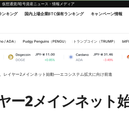
仮想通貨/暗号資産ニュース・情報メディア
ランキング
国内上場企業BTC保有ランキング
キャンペーン情報
 / ADA）
Pudgy Penguins（PENGU）
トランプコイン（TRUMP）
bi
JPY-¥ 11.00
JPY-¥ 31.46
coin
Cardano
Shiba Inu
E
ADA
SHIB
+0.85%
-3.49%
 DAO、レイヤー2メインネット始動──エコシステム拡大に向け前進
、レイヤー2メインネッ