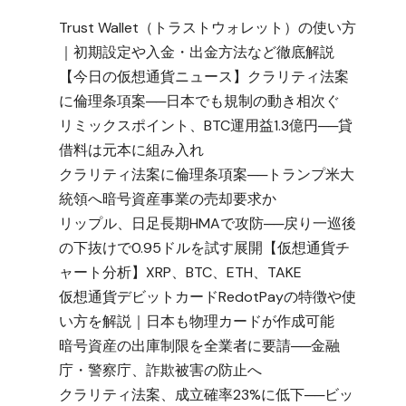
Trust Wallet（トラストウォレット）の使い方
｜初期設定や入金・出金方法など徹底解説
【今日の仮想通貨ニュース】クラリティ法案
に倫理条項案──日本でも規制の動き相次ぐ
リミックスポイント、BTC運用益1.3億円──貸
借料は元本に組み入れ
クラリティ法案に倫理条項案──トランプ米大
統領へ暗号資産事業の売却要求か
リップル、日足長期HMAで攻防──戻り一巡後
の下抜けで0.95ドルを試す展開【仮想通貨チ
ャート分析】XRP、BTC、ETH、TAKE
仮想通貨デビットカードRedotPayの特徴や使
い方を解説｜日本も物理カードが作成可能
暗号資産の出庫制限を全業者に要請──金融
庁・警察庁、詐欺被害の防止へ
クラリティ法案、成立確率23%に低下──ビッ