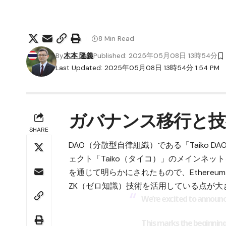
8 Min Read
By
木本 隆義
Published: 2025年05月08日 13時54分
Last Updated: 2025年05月08日 13時54分 1:54 PM
ガバナンス移行と技
SHARE
DAO（分散型自律組織）である「Taiko 
ェクト「Taiko（タイコ）」のメインネ
を通じて明らかにされたもので、
Ether
ZK（ゼロ知識）技術を活用している点が大
We’re excited to announc
This marks the beginning