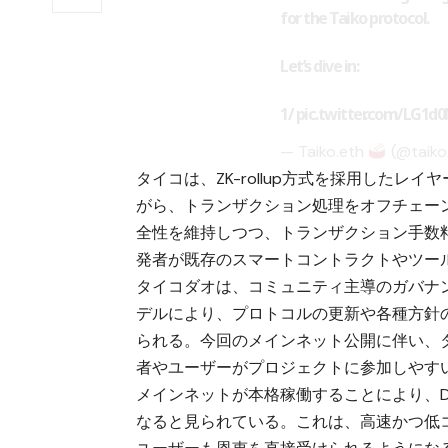
for the Taiko protocol.
Let’s dive in:
1/
pic.twitter.com/LG1
— Taiko.eth
(@taiko
タイコは、ZK-rollup方式を採用した
がら、トランザクション処理をオフチェー
全性を維持しつつ、トランザクション手数
発者が既存のスマートコントラクトやツー
タイコダオは、コミュニティ主導のガバナ
デルにより、プロトコルの更新や各種方針
られる。今回のメインネット公開に伴い、
者やユーザーがプロジェクトに参加しやす
メインネットが本格稼働することにより、D
なると見られている。これは、高速かつ低