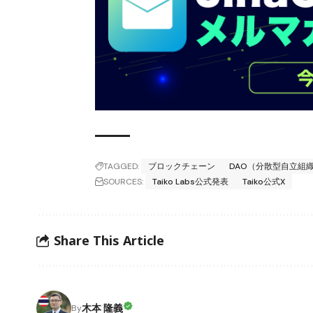
TAGGED:
ブロックチェーン
DAO（分散型自立組
SOURCES:
Taiko Labs公式発表
Taiko公式X
Share This Article
木本 隆義
By