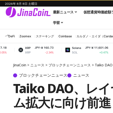
2026年 8月 8日 土曜日
最新ニュース
仮想通貨時価総額
学習
DeFi
Zoomex
ステーキング
Coinbase
カルダノ・エイダ（Cardano
JPY-¥ 160.73
JPY-¥ 11,601.06
XRP
Solana
Doge
XRP
SOL
DOG
-2.34%
+0.47%
JinaCoin
>
ニュース
>
ブロックチェーンニュース
>
Taiko
ブロックチェーンニュース
ニュース
Taiko DAO
ム拡大に向け前進