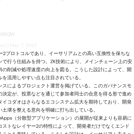
d0MiXQW
xyz)
May 7, 2025
レイヤー2プロトコルであり、イーサリアムとの高い互換性を保ちな
ンで行う仕組みを持つ。ZK技術により、メインチェーン上の安
料の削減や処理速度の向上を図る。こうした設計によって、開
ルを流用しやすい点も注目されている。
ンスによるプロジェクト運営を掲げている。このガバナンスモ
の決定が、投票などを通じて参加者同士の合意を得る形で進め
タイコダオはさらなるエコシステム拡大を期待しており、開発
い土壌を整える意向を明確に打ち出している。
Apps（分散型アプリケーション）の展開が従来よりも容易に
コストなレイヤー2の特性によって、開発者だけでなくエンド