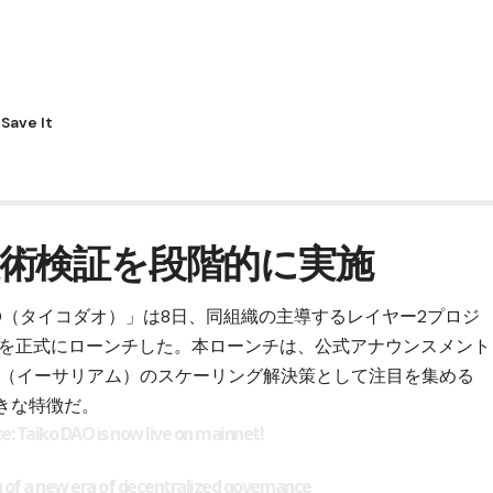
術検証を段階的に実施
DAO（タイコダオ）」は8日、同組織の主導するレイヤー2プロジ
ットを正式にローンチした。本ローンチは、公式アナウンスメント
eum（イーサリアム）
のスケーリング解決策として注目を集める
きな特徴だ。
e: Taiko DAO is now live on mainnet!
 of a new era of decentralized governance