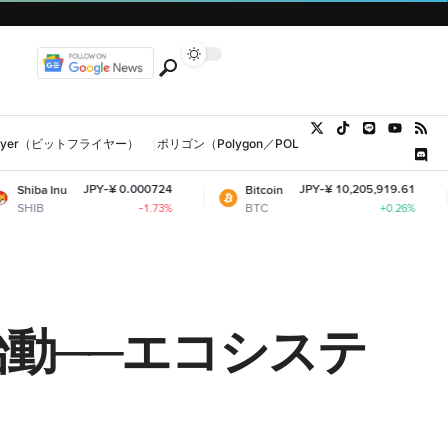
tFlyer（ビットフライヤー）
ポリゴン（Polygon／POL、MATIC）
ウォレット
JPY-¥ 0.000724
JPY-¥ 10,205,919.61
Bitcoin
Ethere
BTC
ETH
-1.73%
+0.26%
ト始動──エコシステ