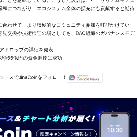
ることを意味している。こうした設計は、イーサリアム主チェ
緩和につながり、エコシステム全体の拡充にも貢献すると期待
に合わせて、より積極的なコミュニティ参加を呼びかけてい
意見交換や技術検証の場としても、DAO組織のガバナンスモデ
エアドロップの詳細を発表
、総額55億円の資金調達に成功
ースでJinaCoinをフォロー！