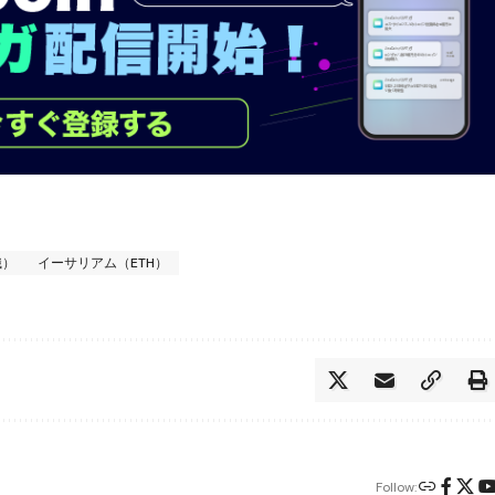
織）
イーサリアム（ETH）
Follow: