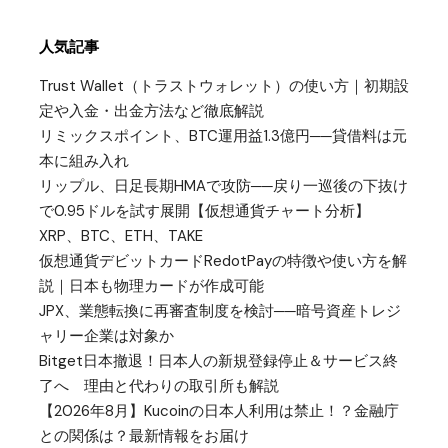
人気記事
Trust Wallet（トラストウォレット）の使い方｜初期設
定や入金・出金方法など徹底解説
リミックスポイント、BTC運用益1.3億円──貸借料は元
本に組み入れ
リップル、日足長期HMAで攻防──戻り一巡後の下抜け
で0.95ドルを試す展開【仮想通貨チャート分析】
XRP、BTC、ETH、TAKE
仮想通貨デビットカードRedotPayの特徴や使い方を解
説｜日本も物理カードが作成可能
JPX、業態転換に再審査制度を検討──暗号資産トレジ
ャリー企業は対象か
Bitget日本撤退！日本人の新規登録停止＆サービス終
了へ 理由と代わりの取引所も解説
【2026年8月】Kucoinの日本人利用は禁止！？金融庁
との関係は？最新情報をお届け