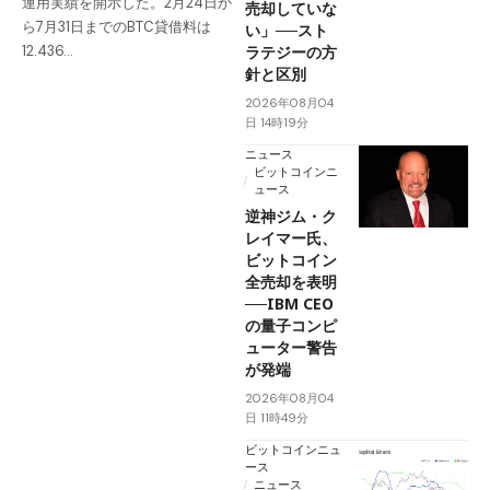
運用実績を開示した。2月24日か
売却していな
ら7月31日までのBTC貸借料は
い」──スト
ラテジーの方
12.436…
針と区別
2026年08月04
日 14時19分
ニュース
ビットコインニ
ュース
逆神ジム・ク
レイマー氏、
ビットコイン
全売却を表明
──IBM CEO
の量子コンピ
ューター警告
が発端
2026年08月04
日 11時49分
ビットコインニュ
ース
ニュース