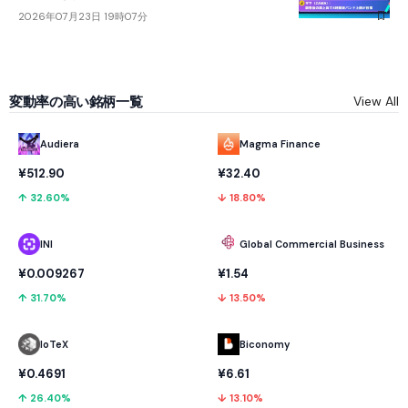
2026年07月23日 19時07分
変動率の高い銘柄一覧
View All
Audiera
Magma Finance
¥512.90
¥32.40
↑ 32.60%
↓ 18.80%
INI
Global Commercial Business
¥0.009267
¥1.54
↑ 31.70%
↓ 13.50%
IoTeX
Biconomy
¥0.4691
¥6.61
↑ 26.40%
↓ 13.10%