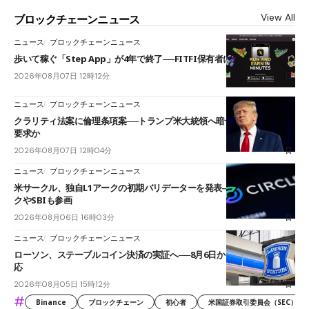
View All
ブロックチェーンニュース
ニュース
ブロックチェーンニュース
歩いて稼ぐ「Step App」が4年で終了──FITFI保有者に対応呼びかけ
2026年08月07日 12時12分
ニュース
ブロックチェーンニュース
クラリティ法案に倫理条項案──トランプ米大統領へ暗号資産事業の売却
要求か
2026年08月07日 12時04分
ニュース
ブロックチェーンニュース
米サークル、独自L1アークの初期バリデーターを発表――ブラックロッ
クやSBIも参画
2026年08月06日 16時03分
ニュース
ブロックチェーンニュース
ローソン、ステーブルコイン決済の実証へ──8月6日からJPYCやUSDC対
応
2026年08月05日 15時12分
#
Binance
ブロックチェーン
初心者
米国証券取引委員会（SEC）