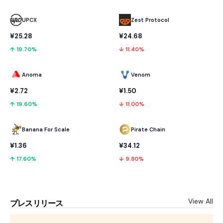
UPCX
Zest Protocol
¥25.28
¥24.68
↑ 19.70%
↓ 11.40%
Anoma
Venom
¥2.72
¥1.50
↑ 19.60%
↓ 11.00%
Banana For Scale
Pirate Chain
¥1.36
¥34.12
↑ 17.60%
↓ 9.80%
View All
プレスリリース