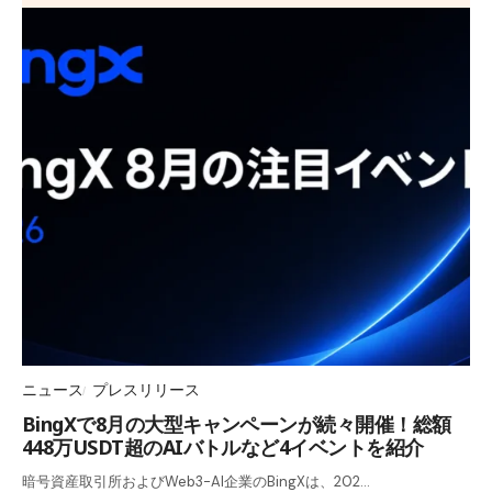
ニュース
プレスリリース
BingXで8月の大型キャンペーンが続々開催！総額
448万USDT超のAIバトルなど4イベントを紹介
暗号資産取引所およびWeb3-AI企業のBingXは、202…