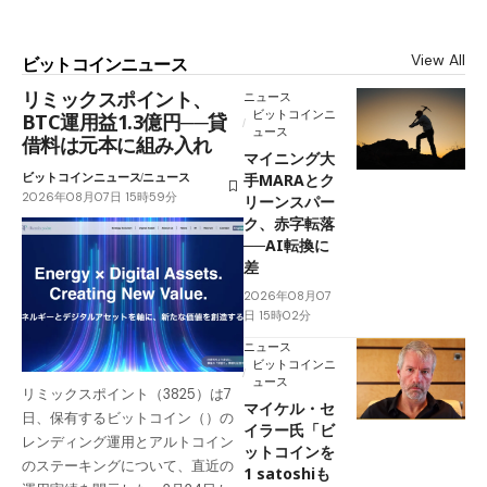
View All
ビットコインニュース
リミックスポイント、
ニュース
ビットコインニ
BTC運用益1.3億円──貸
ュース
借料は元本に組み入れ
マイニング大
ビットコインニュース
ニュース
手MARAとク
2026年08月07日 15時59分
リーンスパー
ク、赤字転落
──AI転換に
差
2026年08月07
日 15時02分
ニュース
ビットコインニ
ュース
リミックスポイント（3825）は7
マイケル・セ
日、保有するビットコイン（）の
イラー氏「ビ
レンディング運用とアルトコイン
ットコインを
のステーキングについて、直近の
1 satoshiも