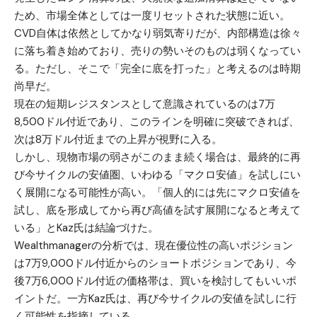
ため、市場全体としては一度リセットされた状態に近い。
CVD自体は依然としてかなり弱気寄りだが、内部構造は徐々
に落ち着き始めており、売りの勢いそのものは弱くなってい
る。ただし、そこで「完全に底を打った」と考えるのは時期
尚早だ。
現在の短期レジスタンスとして意識されているのは7万
8,500ドル付近であり、このラインを明確に突破できれば、
次は8万ドル付近までの上昇が視野に入る。
しかし、現物市場の弱さがこのまま続く場合は、最終的に再
び今サイクルの安値圏、いわゆる「マクロ安値」を試しにい
く展開になる可能性が高い。「個人的には先にマクロ安値を
試し、底を形成してから再び高値を試す展開になると考えて
いる」とKaz氏は結論づけた。
Wealthmanagerの分析では、現在優位性の高いポジション
は7万9,000ドル付近からのショートポジションであり、今
後7万6,000ドル付近の価格帯は、買いを検討してもいいポ
イントだ。一方Kaz氏は、再び今サイクルの安値を試しに行
く可能性を指摘している。