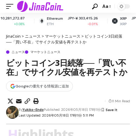
Aa
JPY-¥ 303,415.26
JPY-¥ 163.82
Ethereum
XRP
ETH
XRP
-0.01%
-0.38%
JinaCoin
>
ニュース
>
マーケットニュース
>
ビットコイン3日続落
──「買い不在」でサイクル安値を再テストか
ニュース
マーケットニュース
ビットコイン3日続落──「買い不
在」でサイクル安値を再テストか
Googleの優先する情報源に追加
11 Min Read
By
Yukiko-Endo
Published: 2026年05月18日 17時11分
Last Updated: 2026年05月18日 17時11分 5:11 PM
Highlights