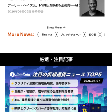
アーサー・ヘイズ氏、HYPEとNEARを全売却──AI IPOを警戒
2026年06月05日 16時45分
Show More
More News:
Binance
ブロックチェーン
初心者
米国証
厳選・注目記事