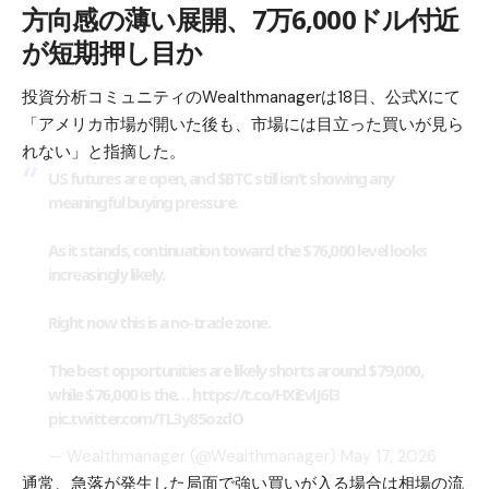
方向感の薄い展開、7万6,000ドル付近
が短期押し目か
投資分析コミュニティのWealthmanagerは18日、公式Xにて
「アメリカ市場が開いた後も、市場には目立った買いが見ら
れない」と指摘した。
US futures are open, and
$BTC
still isn’t showing any
meaningful buying pressure.
As it stands, continuation toward the $76,000 level looks
increasingly likely.
Right now this is a no-trade zone.
The best opportunities are likely shorts around $79,000,
while $76,000 is the…
https://t.co/HXiEvlJ6l3
pic.twitter.com/TL3y85ozdO
— Wealthmanager (@Wealthmanager)
May 17, 2026
通常、急落が発生した局面で強い買いが入る場合は相場の流