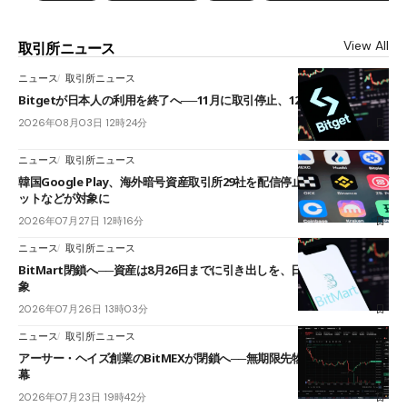
View All
取引所ニュース
ニュース
取引所ニュース
Bitgetが日本人の利用を終了へ──11月に取引停止、12月末に強制決済
2026年08月03日 12時24分
ニュース
取引所ニュース
韓国Google Play、海外暗号資産取引所29社を配信停止──OKXやバイビ
ットなどが対象に
2026年07月27日 12時16分
ニュース
取引所ニュース
BitMart閉鎖へ──資産は8月26日までに引き出しを、日本人利用者も対
象
2026年07月26日 13時03分
ニュース
取引所ニュース
アーサー・ヘイズ創業のBitMEXが閉鎖へ──無期限先物を生んだ11年に
幕
2026年07月23日 19時42分