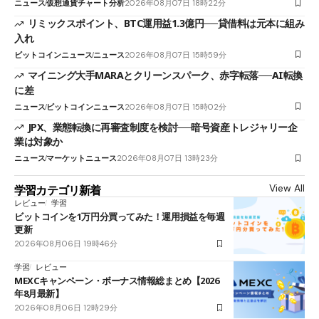
ニュース
仮想通貨チャート分析
2026年08月07日 18時22分
リミックスポイント、BTC運用益1.3億円──貸借料は元本に組み
入れ
ビットコインニュース
ニュース
2026年08月07日 15時59分
マイニング大手MARAとクリーンスパーク、赤字転落──AI転換
に差
ニュース
ビットコインニュース
2026年08月07日 15時02分
JPX、業態転換に再審査制度を検討──暗号資産トレジャリー企
業は対象か
ニュース
マーケットニュース
2026年08月07日 13時23分
View All
学習カテゴリ新着
レビュー
学習
ビットコインを1万円分買ってみた！運用損益を毎週
更新
2026年08月06日 19時46分
学習
レビュー
MEXCキャンペーン・ボーナス情報総まとめ【2026
年8月最新】
2026年08月06日 12時29分