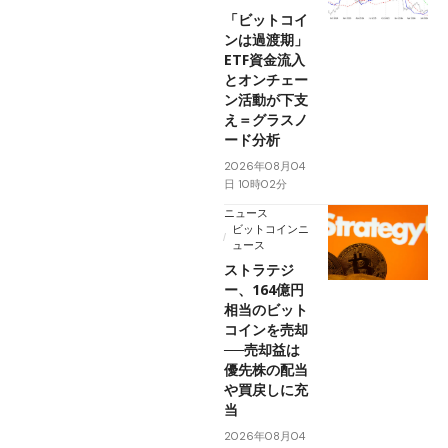
「ビットコイ
ンは過渡期」
ETF資金流入
とオンチェー
ン活動が下支
え＝グラスノ
ード分析
2026年08月04
日 10時02分
ニュース
ビットコインニ
ュース
ストラテジ
ー、164億円
相当のビット
コインを売却
──売却益は
優先株の配当
や買戻しに充
当
2026年08月04