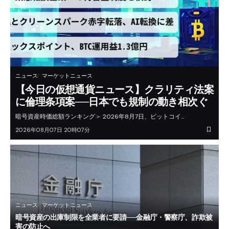
ニュース
マーケットニュース
【今日の仮想通貨ニュース】クラリティ法案
に倫理条項案──日本でも規制の動き相次ぐ
暗号資産時価総額ランキング＞ 2026年8月7日、ビットコイ…
2026年08月07日 20時07分
ニュース
マーケットニュース
暗号資産の出庫制限を全業者に要請──金融庁・警察庁、詐欺被
害の防止へ