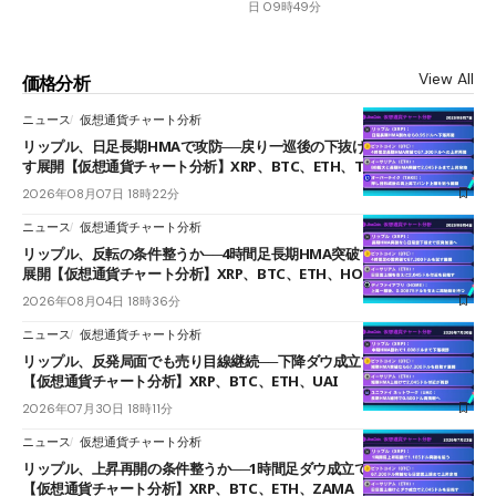
日 09時49分
View All
価格分析
ニュース
仮想通貨チャート分析
リップル、日足長期HMAで攻防──戻り一巡後の下抜けで0.95ドルを試
す展開【仮想通貨チャート分析】XRP、BTC、ETH、TAKE
2026年08月07日 18時22分
ニュース
仮想通貨チャート分析
リップル、反転の条件整うか──4時間足長期HMA突破で雲下端を目指す
展開【仮想通貨チャート分析】XRP、BTC、ETH、HOME
2026年08月04日 18時36分
ニュース
仮想通貨チャート分析
リップル、反発局面でも売り目線継続──下降ダウ成立で下値追う展開
【仮想通貨チャート分析】XRP、BTC、ETH、UAI
2026年07月30日 18時11分
ニュース
仮想通貨チャート分析
リップル、上昇再開の条件整うか──1時間足ダウ成立で1.185ドルを狙う
【仮想通貨チャート分析】XRP、BTC、ETH、ZAMA