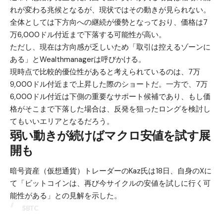
れが変わる兆候となるが、現状ではその動きが見られない。
全体としては下方向への継続が優勢となっており、価格は7
万6,000ドル付近まで下落する可能性が高い。
ただし、現在は方向感が乏しいため「取引は控えるゾーンに
ある」とWealthmanagerは呼びかける。
現時点で比較的優位性があると考えられているのは、7万
9,000ドル付近まで上昇した際のショートだ。一方で、7万
6,000ドル付近は下側の重要なサポート候補であり、もし価
格がそこまで下落した場合は、反発を狙ったロングを検討し
てもいいエリアとなるだろう。
弱い動きが続けばマクロ安値を試す展
開も
暗号資産（仮想通貨）トレーダーのKaz氏は18日、自身のXに
て「ビットコインは、再び今サイクルの安値を試しに行く可
能性がある」との見解を示した。
$BTC