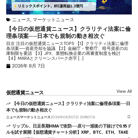
ニュース
,
マーケットニュース
【今日の仮想通貨ニュース】クラリティ法案に倫
リ
理条項案──日本でも規制の動き相次ぐ
下
分
目次 注目の仮想通貨ニュースTOP5 【1】クラリティ法案に倫理
条項案──資産売却を協議 【2】金融庁・警察庁、暗号資産の出
目
庫制限を要請 【3】JPX、業態転換企業の再審査制度を検討
ト
【4】MARAとクリーンスパーク赤字 […]
（
（X
2026年 8月 7日
View All
仮想通貨ニュース
【今日の仮想通貨ニュース】クラリティ法案に倫理条項案──日
本でも規制の動き相次ぐ
ニュース
マーケットニュース
2026年08月07日 20時07分
リップル、日足長期HMAで攻防──戻り一巡後の下抜けで0.95ド
ルを試す展開【仮想通貨チャート分析】XRP、BTC、ETH、TAKE