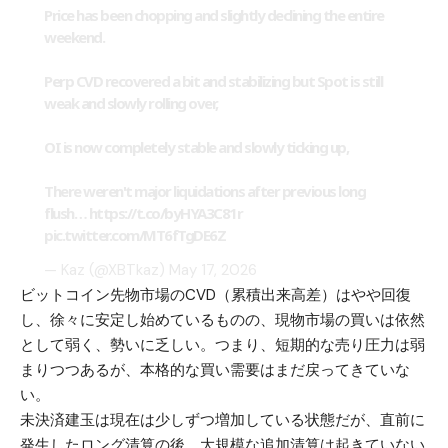
Price has been chopping and slightly declining the entire
weekend.
Perp CVD recovered a bit and stabilizing but Spot is still
weak and slowly rolling over,
OI is now completely stable and slowly ticking up,
There weren't major liquidations after previous long
flush…
https://t.co/byHYA3C81r
pic.twitter.com/MT6fTgDE6Z
— Kaz (@XBTkaz)
May 17, 2026
ビットコイン先物市場のCVD（累積出来高差）はやや回復
し、徐々に安定し始めているものの、現物市場の買いは依然
として弱く、勢いに乏しい。つまり、短期的な売り圧力は弱
まりつつあるが、本格的な買い需要はまだ戻ってきていな
い。
未決済建玉は現在は少しずつ増加している状態だが、直前に
発生したロング清算の後、大規模な追加清算は起きていない