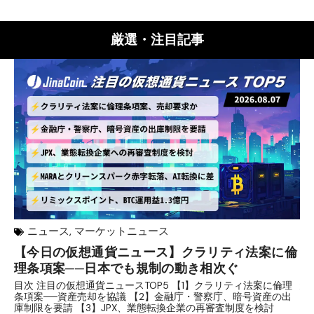
厳選・注目記事
ニュース
,
マーケットニュース
【今日の仮想通貨ニュース】クラリティ法案に倫
リ
理条項案──日本でも規制の動き相次ぐ
下
分
目次 注目の仮想通貨ニュースTOP5 【1】クラリティ法案に倫理
条項案──資産売却を協議 【2】金融庁・警察庁、暗号資産の出
目
庫制限を要請 【3】JPX、業態転換企業の再審査制度を検討
ト