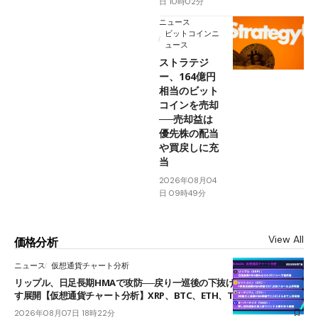
日 10時02分
ニュース
ビットコインニ
ュース
ストラテジ
ー、164億円
相当のビット
コインを売却
──売却益は
優先株の配当
や買戻しに充
当
2026年08月04
日 09時49分
View All
価格分析
ニュース
仮想通貨チャート分析
リップル、日足長期HMAで攻防──戻り一巡後の下抜けで0.95ドルを試
す展開【仮想通貨チャート分析】XRP、BTC、ETH、TAKE
2026年08月07日 18時22分