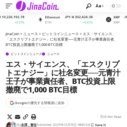
Aa
JPY-¥ 302,424.38
JPY-¥ 161.91
Ethereum
XRP
ETH
XRP
+0.61%
-1.51%
JinaCoin
>
ニュース
>
ビットコインニュース
>
エス・サイエンス、
「エスクリプトエナジー」に社名変更──元青汁王子が事業責任者、
BTC投資上限撤廃で1,000 BTC目標
ビットコインニュース
ニュース
エス・サイエンス、「エスクリプ
トエナジー」に社名変更──元青汁
王子が事業責任者、BTC投資上限
撤廃で1,000 BTC目標
Googleの優先する情報源に追加
19 Min Read
By
水澤 誉往
Published: 2025年12月15日 14時03分