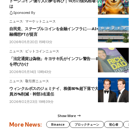
ドージコイン 億り人の夢を再び｜10月の強気相場で狙うべき戦略と
は
Sponsored By
ニュース
マーケットニュース
自民党、ステーブルコインを金融インフラに──AI×オンチェーン金
融構想PTが提言
2026年05月20日 15時13分
ニュース
ビットコインニュース
「法定通貨は偽物」キヨサキ氏がインフレ警告──BTCとETHの購入
を呼びかけ
2026年05月14日 13時43分
ニュース
取引所ニュース
ウィンクルボスのジェミナイ、株価80%超下落で大規模縮小──従業
員25%削減・幹部3名退任
2026年02月23日 19時39分
Show More
More News:
Binance
ブロックチェーン
初心者
米国証