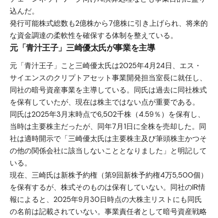
込んだ。
発行可能株式総数も2億株から7億株に引き上げられ、将来的
な資金調達の柔軟性を確保する体制を整えている。
元「青汁王子」三崎優太氏が事業を主導
元「青汁王子」こと三崎優太氏は2025年4月24日、エス・
サイエンスのクリプトアセット事業開発担当室長に就任し、
同社の暗号資産事業を主導している。同氏は過去に同社株式
を保有していたが、現在は株主ではない点が重要である。
同氏は2025年3月末時点で6,502千株（4.59％）を保有し、
当時は主要株主だったが、同年7月1日に全株を売却した。同
社は適時開示で「三崎優太氏は主要株主及び筆頭株主かつそ
の他の関係会社に該当しないこととなりました」と明記して
いる。
現在、三崎氏は新株予約権（第9回新株予約権4万5,500個）
を保有するが、株式そのものは保有していない。同社のIR情
報によると、2025年9月30日時点の大株主リストにも同氏
の名前は記載されていない。事業責任者として暗号資産戦略