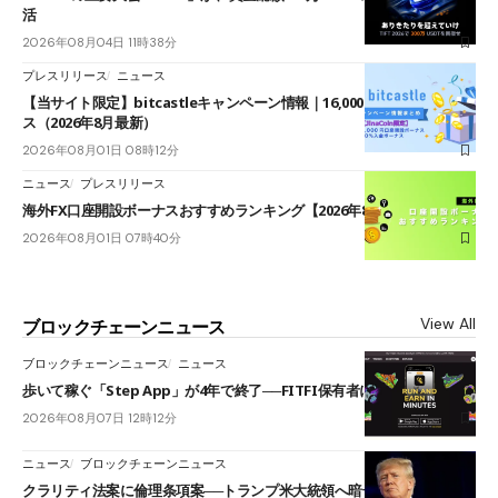
活
2026年08月04日 11時38分
プレスリリース
ニュース
【当サイト限定】bitcastleキャンペーン情報｜16,000円口座開設ボーナ
ス（2026年8月最新）
2026年08月01日 08時12分
ニュース
プレスリリース
海外FX口座開設ボーナスおすすめランキング【2026年8月最新】
2026年08月01日 07時40分
View All
ブロックチェーンニュース
ブロックチェーンニュース
ニュース
歩いて稼ぐ「Step App」が4年で終了──FITFI保有者に対応呼びかけ
2026年08月07日 12時12分
ニュース
ブロックチェーンニュース
クラリティ法案に倫理条項案──トランプ米大統領へ暗号資産事業の売却