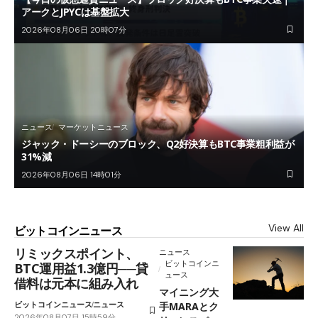
アークとJPYCは基盤拡大
2026年08月06日 20時07分
ニュース
マーケットニュース
ジャック・ドーシーのブロック、Q2好決算もBTC事業粗利益が
31%減
2026年08月06日 14時01分
View All
ビットコインニュース
リミックスポイント、
ニュース
ビットコインニ
BTC運用益1.3億円──貸
ュース
借料は元本に組み入れ
マイニング大
ビットコインニュース
ニュース
手MARAとク
2026年08月07日 15時59分