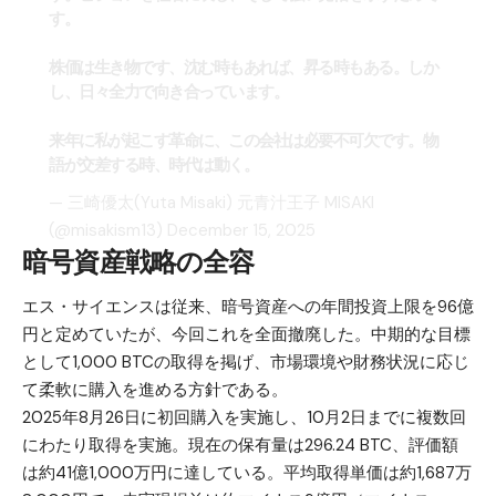
す。
株価は生き物です、沈む時もあれば、昇る時もある。しか
し、日々全力で向き合っています。
来年に私が起こす革命に、この会社は必要不可欠です。物
語が交差する時、時代は動く。
— 三崎優太(Yuta Misaki) 元青汁王子 MISAKI
(@misakism13)
December 15, 2025
暗号資産戦略の全容
エス・サイエンスは従来、暗号資産への年間投資上限を96億
円と定めていたが、今回これを全面撤廃した。中期的な目標
として1,000 BTCの取得を掲げ、市場環境や財務状況に応じ
て柔軟に購入を進める方針である。
2025年8月26日に初回購入を実施し、10月2日までに複数回
にわたり取得を実施。現在の保有量は296.24 BTC、評価額
は約41億1,000万円に達している。平均取得単価は約1,687万