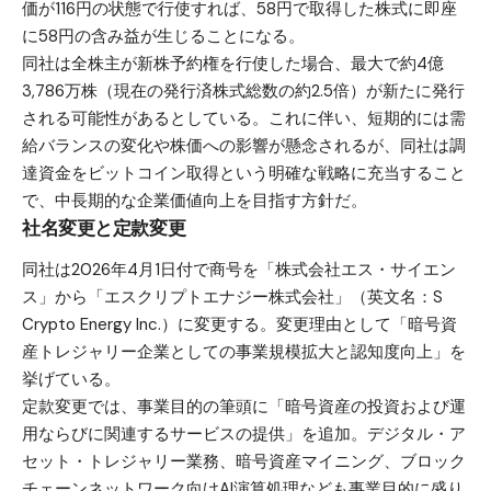
価が116円の状態で行使すれば、58円で取得した株式に即座
に58円の含み益が生じることになる。
同社は全株主が新株予約権を行使した場合、最大で約4億
3,786万株（現在の発行済株式総数の約2.5倍）が新たに発行
される可能性があるとしている。これに伴い、短期的には需
給バランスの変化や株価への影響が懸念されるが、同社は調
達資金をビットコイン取得という明確な戦略に充当すること
で、中長期的な企業価値向上を目指す方針だ。
社名変更と定款変更
同社は2026年4月1日付で商号を「株式会社エス・サイエン
ス」から「エスクリプトエナジー株式会社」（英文名：S
Crypto Energy Inc.）に変更する。変更理由として「暗号資
産トレジャリー企業としての事業規模拡大と認知度向上」を
挙げている。
定款変更では、事業目的の筆頭に「暗号資産の投資および運
用ならびに関連するサービスの提供」を追加。デジタル・ア
セット・トレジャリー業務、暗号資産マイニング、ブロック
チェーンネットワーク向けAI演算処理なども事業目的に盛り