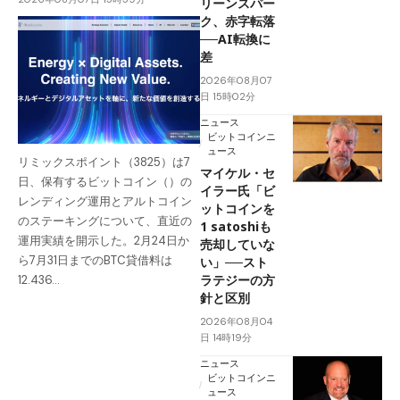
リーンスパー
ク、赤字転落
──AI転換に
差
2026年08月07
日 15時02分
ニュース
ビットコインニ
ュース
リミックスポイント（3825）は7
マイケル・セ
日、保有するビットコイン（）の
イラー氏「ビ
レンディング運用とアルトコイン
ットコインを
のステーキングについて、直近の
1 satoshiも
運用実績を開示した。2月24日か
売却していな
ら7月31日までのBTC貸借料は
い」──スト
ラテジーの方
12.436…
針と区別
2026年08月04
日 14時19分
ニュース
ビットコインニ
ュース