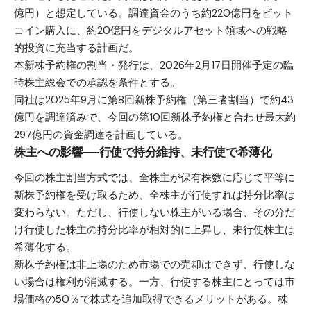
億円）と想定している。調達資金のうち約220億円をビット
コイン購入に、約20億円をデジタルアセット領域への戦略
的投資に充当する計画だ。
本新株予約権の割当・発行は、2026年2月17日開催予定の臨
時株主総会での承認を条件とする。
同社は2025年9月に第8回新株予約権（第三者割当）で約43
億円を調達済みで、今回の第10回新株予約権と合わせ最大約
297億円の資金調達を計画している。
株主への影響──行使で持分維持、未行使で希薄化
今回の株主割当方式では、全株主が保有株数に応じて平等に
新株予約権を受け取るため、全株主が行使すれば持分比率は
変わらない。ただし、行使しない株主がいる場合、その分だ
け行使した株主の持分比率が相対的に上昇し、未行使株主は
希薄化する。
新株予約権は非上場のため市場での売却はできず、行使しな
い場合は権利が消滅する。一方、行使する株主にとっては市
場価格の50％で株式を追加取得できるメリットがある。株