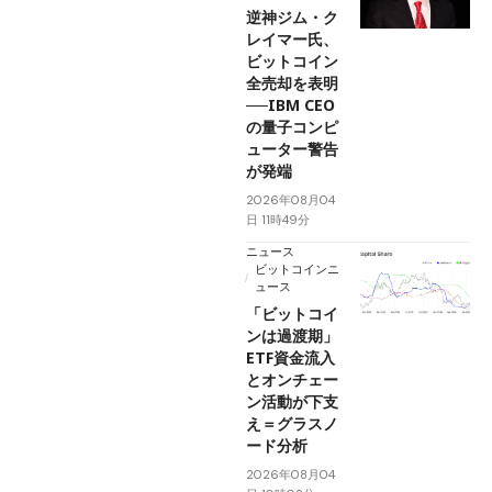
逆神ジム・ク
レイマー氏、
ビットコイン
全売却を表明
──IBM CEO
の量子コンピ
ューター警告
が発端
2026年08月04
日 11時49分
ニュース
ビットコインニ
ュース
「ビットコイ
ンは過渡期」
ETF資金流入
とオンチェー
ン活動が下支
え＝グラスノ
ード分析
2026年08月04