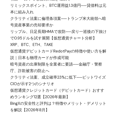
リミックスポイント、BTC運用益1.3億円──貸借料は元
本に組み入れ
クラリティ法案に倫理条項案──トランプ米大統領へ暗
号資産事業の売却要求か
リップル、日足長期HMAで攻防──戻り一巡後の下抜け
で0.95ドルを試す展開【仮想通貨チャート分析】
XRP、BTC、ETH、TAKE
仮想通貨デビットカードRedotPayの特徴や使い方を解
説｜日本も物理カードが作成可能
暗号資産の出庫制限を全業者に要請──金融庁・警察
庁、詐欺被害の防止へ
クラリティ法案、成立確率23%に低下──ビットワイズ
CIOが示す2つのシナリオ
仮想通貨クレジットカード（デビットカード）おすす
めランキング12選【2026年最新】
BingXの安全性と評判は？特徴やメリット・デメリット
を解説【2026年8月】