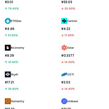
¥3.01
¥53.03
↑ 79.60%
↓ 32.00%
ETHGas
Cartesi
¥4.46
¥4.22
↑ 51.90%
↓ 17.40%
Biconomy
Solar
¥8.39
¥0.3377
↑ 41.40%
↓ 14.40%
SkyAI
COTI
¥17.21
¥2.02
↑ 35.90%
↓ 14.40%
Humanity
Unibase