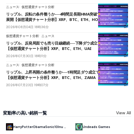
ニュース
仮想通貨チャート分析
リップル、反転の条件整うか──4時間足長期HMA突破で雲下端を目指す
展開【仮想通貨チャート分析】XRP、BTC、ETH、HOME
2026年08月04日 18時36分
仮想通貨チャート分析
ニュース
リップル、反発局面でも売り目線継続──下降ダウ成立で下値追う展開
【仮想通貨チャート分析】XRP、BTC、ETH、UAI
2026年07月30日 18時11分
ニュース
仮想通貨チャート分析
リップル、上昇再開の条件整うか──1時間足ダウ成立で1.185ドルを狙う
【仮想通貨チャート分析】XRP、BTC、ETH、ZAMA
2026年07月23日 19時07分
変動率の高い銘柄一覧
View All
HarryPotterObamaSonic10Inu (ETH)
Undeads Games