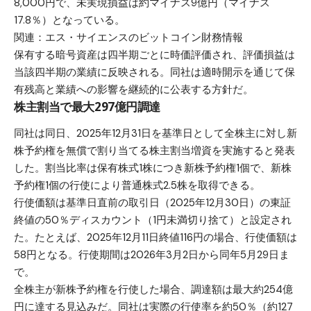
8,000円で、未実現損益は約マイナス9億円（マイナス
17.8％）となっている。
関連：
エス・サイエンスのビットコイン財務情報
保有する暗号資産は四半期ごとに時価評価され、評価損益は
当該四半期の業績に反映される。同社は適時開示を通じて保
有残高と業績への影響を継続的に公表する方針だ。
株主割当で最大297億円調達
同社は同日、2025年12月31日を基準日として全株主に対し新
株予約権を無償で割り当てる株主割当増資を実施すると発表
した。割当比率は保有株式1株につき新株予約権1個で、新株
予約権1個の行使により普通株式2.5株を取得できる。
行使価額は基準日直前の取引日（2025年12月30日）の東証
終値の50％ディスカウント（1円未満切り捨て）と設定され
た。たとえば、2025年12月11日終値116円の場合、行使価額は
58円となる。行使期間は2026年3月2日から同年5月29日ま
で。
全株主が新株予約権を行使した場合、調達額は最大約254億
円に達する見込みだ。同社は実際の行使率を約50％（約127