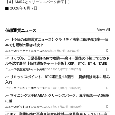
【4】MARAとクリーンスパーク赤字 […]
（
（X
2026年 8月 7日
View All
仮想通貨ニュース
【今日の仮想通貨ニュース】クラリティ法案に倫理条項案──日
本でも規制の動き相次ぐ
ニュース
マーケットニュース
2026年08月07日 20時07分
リップル、日足長期HMAで攻防──戻り一巡後の下抜けで0.95ド
ルを試す展開【仮想通貨チャート分析】XRP、BTC、ETH、TAKE
ニュース
仮想通貨チャート分析
2026年08月07日 18時22分
リミックスポイント、BTC運用益1.3億円──貸借料は元本に組み
入れ
ビットコインニュース
ニュース
2026年08月07日 15時59分
マイニング大手MARAとクリーンスパーク、赤字転落──AI転換
に差
ニュース
ビットコインニュース
2026年08月07日 15時02分
JPX、業態転換に再審査制度を検討──暗号資産トレジャリー企