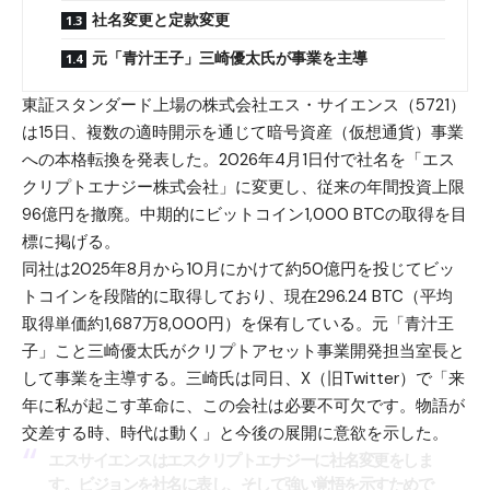
社名変更と定款変更
元「青汁王子」三崎優太氏が事業を主導
東証スタンダード上場の株式会社エス・サイエンス（5721）
は15日、複数の適時開示を通じて暗号資産（仮想通貨）事業
への本格転換を発表した。2026年4月1日付で社名を「エス
クリプトエナジー株式会社」に変更し、従来の年間投資上限
96億円を撤廃。中期的に
ビットコイン
1,000 BTCの取得を目
標に掲げる。
同社は2025年8月から10月にかけて約50億円を投じてビッ
トコインを段階的に取得しており、現在296.24 BTC（平均
取得単価約1,687万8,000円）を保有している。元「青汁王
子」こと三崎優太氏がクリプトアセット事業開発担当室長と
して事業を主導する。三崎氏は同日、X（旧Twitter）で「来
年に私が起こす革命に、この会社は必要不可欠です。物語が
交差する時、時代は動く」と今後の展開に意欲を示した。
エスサイエンスはエスクリプトエナジーに社名変更をしま
す。ビジョンを社名に表し、そして強い覚悟を示すためで