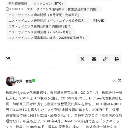
暗号資産戦略
ビットコイン（BTC）
SOURCES:
エス・サイエンス適時開示（株主割当新株予約権）
エス・サイエンス適時開示（商号変更・定款変更）
エス・サイエンス適時開示（ビットコイン投資枠拡大）
IRBANK
エス・サイエンス第9回新株予約権発行要項
エス・サイエンス説明文書（2025年7月1日）
エス・サイエンス開示事項の経過（2025年8月26日）
水澤 誉往
株式会社jaybe 代表取締役。香川県三豊市出身。2010年4月、株式会社一誠
社入社。2011年よりFX取引を開始。2016年3月30日、bitFlyer代表取締役社
長・加納裕三氏が出演する動画で仮想通貨に興味を持ち、 1BTC価格47,180
円で0.02BTCを購入したことが仮想通貨投資の始まり。2017年11月、仮想
通貨投資で身に付けた知識・経験を活かし、自身初のブログ「次男坊の仮想
通貨な日」を立ち上げ。2018年4月、JinaCoinの前身である「ジナキャッ
シュ」開設。2019年10月、収益の安定化に成功し、株式会社一誠社を退