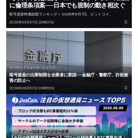
に倫理条項案──日本でも規制の動き相次ぐ
暗号資産時価総額ランキング＞ 2026年8月7日、ビットコイ…
2026年08月07日 20時07分
マーケットニュース
ニュース
暗号資産の出庫制限を全業者に要請──金融庁・警察庁、詐欺被
害の防止へ
2026年08月07日 09時55分
ニュース
マーケットニュース
【今日の仮想通貨ニュース】ブロック好決算もBTC事業失速｜