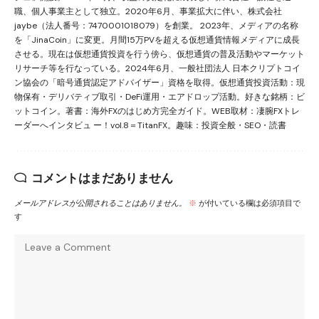
職、個人事業主として独立。2020年6月、事業拡大に伴い、株式会社
jaybe（法人番号：7470001018079）を創業。 2023年、メディアの名称
を「JinaCoin」に変更。月間15万PVを超える仮想通貨情報メディアに成長
させる。現在は仮想通貨投資を行う傍ら、仮想通貨の普及活動やマーケット
リサーチ等を行なっている。2024年6月、一般社団法人 日本クリプトコイ
ン協会の「暗号通貨認定アドバイザー」資格を取得。仮想通貨投資活動：現
物保有・デリバティブ取引・DeFi運用・エアドロップ活動。好きな銘柄：ビ
ットコイン。著書：海外FXのはじめ方完全ガイド。WEB取材：凄腕FXトレ
ーダーへインタビュ ー！vol.8＝TitanFX。趣味：投資全般・SEO・読書
コメントはまだありません
メールアドレスが公開されることはありません。
※
が付いている欄は必須項目で
す