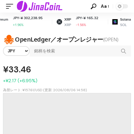
Aa
JPY-¥ 302,238.95
JPY-¥ 165.32
J
um
XRP
Solana
XRP
SOL
+1.96%
-1.56%
-
OpenLedger／オープンレジャー
(OPEN)
¥33.46
+¥2.17 (+6.95%)
為替レート: ¥157.61/USD (更新: 2026/08/06 14:58)