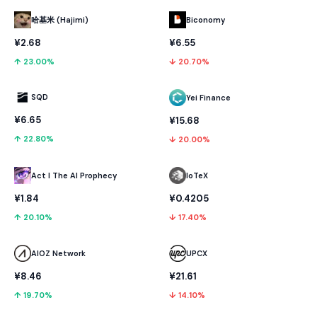
哈基米 (Hajimi)
Biconomy
¥2.68
¥6.55
↑ 23.00%
↓ 20.70%
SQD
Yei Finance
¥6.65
¥15.68
↑ 22.80%
↓ 20.00%
Act I The AI Prophecy
IoTeX
¥1.84
¥0.4205
↑ 20.10%
↓ 17.40%
AIOZ Network
UPCX
¥8.46
¥21.61
↑ 19.70%
↓ 14.10%