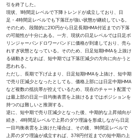
引を終了した。
現状、1時間足レベルで下降トレンドが成立しており、日
足・4時間足レベルでも下落圧が強い状態が継続している。
そのため、段階的に210円から日足長期HMA付近までの下落
の可能性が十分にある。一方、現状の日足レベルでは日足ボ
リンジャーバンドロワーバンドに価格が到達しており、売ら
れすぎ状態となっている。そのため、日足短期HMAを上抜け
る値動きとなれば、短中期では下落圧減少の方向に向かうと
思われる。
ただし、長期で下げ止まり、日足短期HMAを上抜け、短中期
で売り圧減少となったとしても、価格上部には日足中期HMA
など複数の抵抗帯が控えているため、現在のチャート配置で
は最上部の日足一目均衡表雲を上抜けるまではポジションを
持つのは難しいと推測する。
逆に、短中期で売り圧減少となった後、中期的な上昇傾向が
続き、4時間足レベルで上昇のダウ理論を形成しながら日足
一目均衡表雲を上抜けた場合は、その後、1時間足レベルで
上昇のダウ理論が成立すれば、378円付近までの短中期の上