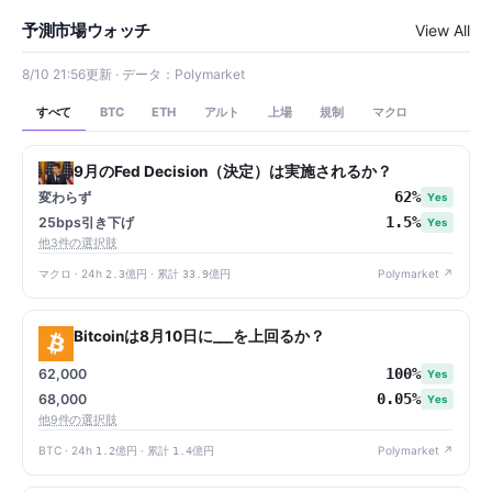
予測市場ウォッチ
View All
8/10 21:56更新 · データ：Polymarket
すべて
アルト
上場
規制
マクロ
BTC
ETH
9月のFed Decision（決定）は実施されるか？
62%
変わらず
Yes
1.5%
25bps引き下げ
Yes
他3件の選択肢
マクロ · 24h
2.3億円
· 累計
33.9億円
Polymarket ↗
Bitcoinは8月10日に___を上回るか？
100%
62,000
Yes
0.05%
68,000
Yes
他9件の選択肢
BTC · 24h
1.2億円
· 累計
1.4億円
Polymarket ↗