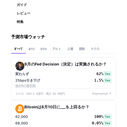
ガイド
レビュー
特集
予測市場ウォッチ
すべて
アルト
上場
規制
マクロ
BTC
ETH
9月のFed Decision（決定）は実施されるか？
62%
変わらず
Yes
1.5%
25bps引き下げ
Yes
他3件の選択肢
マクロ · 24h
2.3億円
· 累計
33.9億円
Polymarket ↗
Bitcoinは8月10日に___を上回るか？
100%
62,000
Yes
0.05%
68,000
Yes