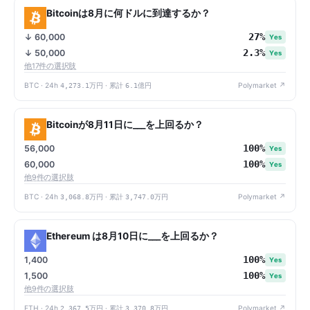
Bitcoinは8月に何ドルに到達するか？
27%
↓ 60,000
Yes
2.3%
↓ 50,000
Yes
他17件の選択肢
BTC · 24h
4,273.1万円
· 累計
6.1億円
Polymarket ↗
Bitcoinが8月11日に___を上回るか？
100%
56,000
Yes
100%
60,000
Yes
他9件の選択肢
BTC · 24h
3,068.8万円
· 累計
3,747.0万円
Polymarket ↗
Ethereum は8月10日に___を上回るか？
100%
1,400
Yes
100%
1,500
Yes
他9件の選択肢
ETH · 24h
2,367.5万円
· 累計
3,370.8万円
Polymarket ↗