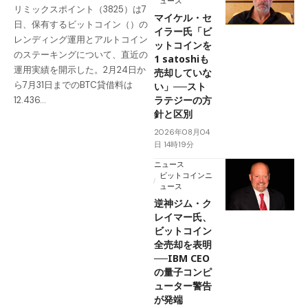
ュース
リミックスポイント（3825）は7
マイケル・セ
日、保有するビットコイン（）の
イラー氏「ビ
レンディング運用とアルトコイン
ットコインを
のステーキングについて、直近の
1 satoshiも
運用実績を開示した。2月24日か
売却していな
ら7月31日までのBTC貸借料は
い」──スト
ラテジーの方
12.436…
針と区別
2026年08月04
日 14時19分
ニュース
ビットコインニ
ュース
逆神ジム・ク
レイマー氏、
ビットコイン
全売却を表明
──IBM CEO
の量子コンピ
ューター警告
が発端