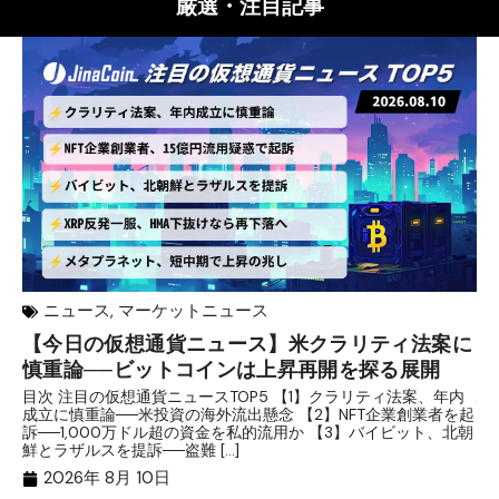
厳選・注目記事
ニュース
,
マーケットニュース
【今日の仮想通貨ニュース】米クラリティ法案に
リ
慎重論──ビットコインは上昇再開を探る展開
な
析
目次 注目の仮想通貨ニュースTOP5 【1】クラリティ法案、年内
成立に慎重論──米投資の海外流出懸念 【2】NFT企業創業者を起
目
訴──1,000万ドル超の資金を私的流用か 【3】バイビット、北朝
ト
鮮とラザルスを提訴──盗難 […]
ム
ル（
2026年 8月 10日