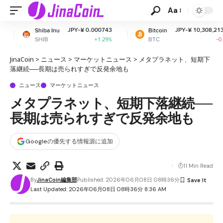
Aa
JPY-¥ 0.000743
JPY-¥ 10,308,213.84
nu
Bitcoin
Eth
BTC
ET
+1.29%
-0.03%
JinaCoin
>
ニュース
>
マーケットニュース
>
メタプラネット、短期下
落継続──長期は売られすぎで反発余地も
ニュース
マーケットニュース
メタプラネット、短期下落継続──
長期は売られすぎで反発余地も
Googleの優先する情報源に追加
11 Min Read
By
JinaCoin編集部
Published: 2026年06月08日 08時36分
Last Updated: 2026年06月08日 08時36分 8:36 AM