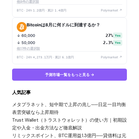
他9件の選択肢
BTC · 24h
1.2億円
· 累計
1.4億円
Polymarket ↗
Bitcoinは8月に何ドルに到達するか？
27%
↓ 60,000
Yes
2.3%
↓ 50,000
Yes
他17件の選択肢
BTC · 24h
4,273.1万円
· 累計
6.1億円
Polymarket ↗
予測市場一覧をもっと見る →
人気記事
メタプラネット、短中期で上昇の兆し──日足一目均衡
表雲突破なら上昇期待
Trust Wallet（トラストウォレット）の使い方｜初期設
定や入金・出金方法など徹底解説
リミックスポイント、BTC運用益1.3億円──貸借料は元