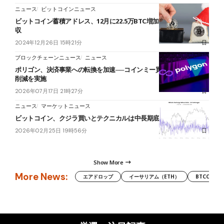
ニュース
ビットコインニュース
ビットコイン蓄積アドレス、12月に22.5万BTC増加｜売り圧力を吸
収
2024年12月26日 15時21分
ブロックチェーンニュース
ニュース
ポリゴン、決済事業への転換を加速──コインミー買収に向けて人員
削減を実施
2026年07月17日 21時27分
ニュース
マーケットニュース
ビットコイン、クジラ買いとテクニカルは中長期底値示唆
2026年02月25日 19時56分
Show More
More News:
エアドロップ
イーサリアム（ETH）
BTCC