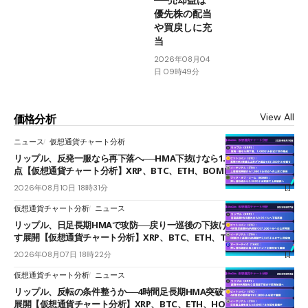
優先株の配当
や買戻しに充
当
2026年08月04
日 09時49分
View All
価格分析
ニュース
仮想通貨チャート分析
リップル、反発一服なら再下落へ──HMA下抜けなら1.008ドルが次の焦
点【仮想通貨チャート分析】XRP、BTC、ETH、BOME
2026年08月10日 18時31分
仮想通貨チャート分析
ニュース
リップル、日足長期HMAで攻防──戻り一巡後の下抜けで0.95ドルを試
す展開【仮想通貨チャート分析】XRP、BTC、ETH、TAKE
2026年08月07日 18時22分
仮想通貨チャート分析
ニュース
リップル、反転の条件整うか──4時間足長期HMA突破で雲下端を目指す
展開【仮想通貨チャート分析】XRP、BTC、ETH、HOME