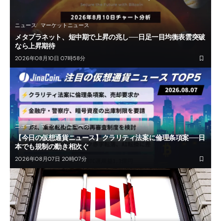
ニュース
マーケットニュース
メタプラネット、短中期で上昇の兆し──日足一目均衡表雲突破
なら上昇期待
2026年08月10日 07時58分
ニュース
マーケットニュース
【今日の仮想通貨ニュース】クラリティ法案に倫理条項案──日
本でも規制の動き相次ぐ
2026年08月07日 20時07分