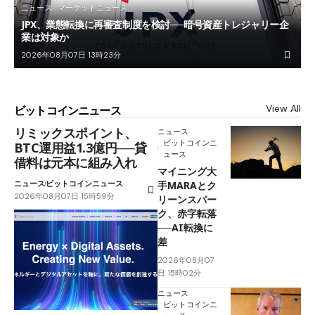
ニュース
マーケットニュース
JPX、業態転換に再審査制度を検討──暗号資産トレジャリー企
業は対象か
2026年08月07日 13時23分
View All
ビットコインニュース
リミックスポイント、
ニュース
ビットコインニ
BTC運用益1.3億円──貸
ュース
借料は元本に組み入れ
マイニング大
ニュース
ビットコインニュース
手MARAとク
2026年08月07日 15時59分
リーンスパー
ク、赤字転落
──AI転換に
差
2026年08月07
日 15時02分
ニュース
ビットコインニ