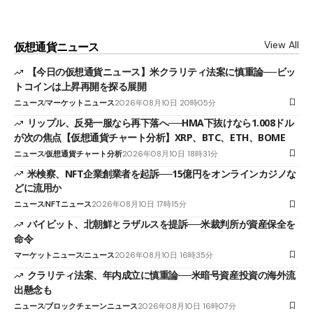
View All
仮想通貨ニュース
【今日の仮想通貨ニュース】米クラリティ法案に慎重論──ビッ
トコインは上昇再開を探る展開
ニュース
マーケットニュース
2026年08月10日 20時05分
リップル、反発一服なら再下落へ──HMA下抜けなら1.008ドル
が次の焦点【仮想通貨チャート分析】XRP、BTC、ETH、BOME
ニュース
仮想通貨チャート分析
2026年08月10日 18時31分
米検察、NFT企業創業者を起訴──15億円をオンラインカジノな
どに流用か
ニュース
NFTニュース
2026年08月10日 17時15分
バイビット、北朝鮮とラザルスを提訴──米裁判所が資産保全を
命令
マーケットニュース
ニュース
2026年08月10日 16時35分
クラリティ法案、年内成立に慎重論──米暗号資産投資の海外流
出懸念も
ニュース
ブロックチェーンニュース
2026年08月10日 16時07分