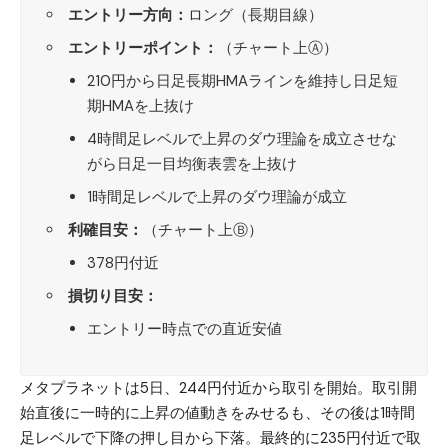
エントリー方向：
ロング（長期目線）
エントリーポイント：
（チャート上Ⓐ）
210円から日足長期HMAラインを維持し日足短
期HMAを上抜け
4時間足レベルで上昇のダウ理論を成立させな
がら日足一目均衡表雲を上抜け
1時間足レベルで上昇のダウ理論が成立
利確目安：
（チャート上Ⓑ）
378円付近
損切り目安：
エントリー時点での直近安値
メタプラネット
は5日、244円付近から取引を開始。取引開
始直後に一時的に上昇の値動きをみせるも、その後は1時間
足レベルで下降の押し目から下落。最終的に235円付近で取