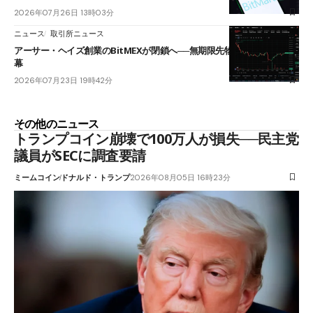
2026年07月26日 13時03分
ニュース
取引所ニュース
アーサー・ヘイズ創業のBitMEXが閉鎖へ──無期限先物を生んだ11年に
幕
2026年07月23日 19時42分
その他のニュース
トランプコイン崩壊で100万人が損失──民主党
議員がSECに調査要請
ミームコイン
ドナルド・トランプ
2026年08月05日 16時23分