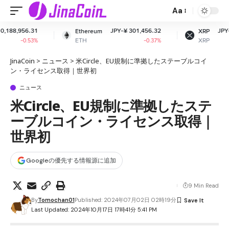
Aa
JPY-¥ 301,456.32
JPY-¥ 164.01
Ethereum
XRP
ETH
XRP
-0.37%
-2.71%
JinaCoin
>
ニュース
>
米Circle、EU規制に準拠したステーブルコイ
ン・ライセンス取得｜世界初
ニュース
米Circle、EU規制に準拠したステ
ーブルコイン・ライセンス取得｜
世界初
Googleの優先する情報源に追加
9 Min Read
By
Tomochan01
Published: 2024年07月02日 02時19分
Last Updated: 2024年10月17日 17時41分 5:41 PM