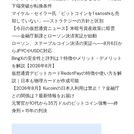
下端突破が転換条件
マイケル・セイラー氏「ビットコインを1 satoshiも売
却していない」──ストラテジーの方針と区別
【今日の仮想通貨ニュース】米暗号資産政策に暗雲
――金融庁新課とローソン決済実証が始動
ローソン、ステーブルコイン決済の実証へ──8月6日か
らJPYCやUSDC対応
BingXの安全性と評判は？特徴やメリット・デメリット
を解説【2026年8月】
仮想通貨デビットカードRedotPayの特徴や使い方を解
説｜日本も物理カードが作成可能
【2026年8月】Kucoinの日本人利用は禁止！？金融庁
との関係は？最新情報をお届け
元警官が10代から35万ドルのビットコイン強奪──終
身刑＋15年の判決