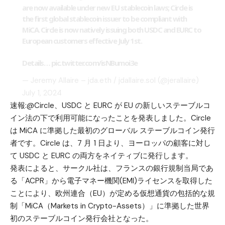
are now available under new EU stablecoin laws; Circle is
the first global stablecoin issuer to be compliant with
MiCA. Circle is now natively issuing both USDC and EURC to
European customers effective July 1st.
Details…
pic.twitter.com/isNBumoi3e
— Jeremy Allaire – jda.eth / jdallaire.sol (@jerallaire)
July 1, 2024
速報:@Circle、USDC と EURC が EU の新しいステーブルコ
イン法の下で利用可能になったことを発表しました。Circle
は MiCA に準拠した最初のグローバル ステーブルコイン発行
者です。Circle は、7 月 1 日より、ヨーロッパの顧客に対し
て USDC と EURC の両方をネイティブに発行します。
発表によると、サークル社は、フランスの銀行規制当局であ
る「ACPR」から電子マネー機関(EMI)ライセンスを取得した
ことにより、欧州連合（EU）が定める仮想通貨の包括的な規
制「MiCA（Markets in Crypto-Assets）」に準拠した世界
初のステーブルコイン発行会社となった。