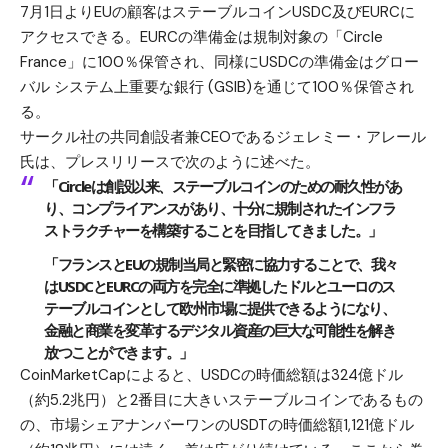
7月1日よりEUの顧客はステーブルコインUSDC及びEURCに
アクセスできる。EURCの準備金は規制対象の「Circle
France」に100％保管され、同様にUSDCの準備金はグロー
バル システム上重要な銀行 (GSIB)を通じて100％保管され
る。
サークル社の共同創設者兼CEOであるジェレミー・アレール
氏は、プレスリリースで次のように述べた。
「Circleは創設以来、ステーブルコインのための耐久性があ
り、コンプライアンスがあり、十分に規制されたインフラ
ストラクチャーを構築することを目指してきました。」
「フランスとEUの規制当局と緊密に協力することで、我々
はUSDCとEURCの両方を完全に準拠したドルとユーロのス
テーブルコインとして欧州市場に提供できるようになり、
金融と商業を変革するデジタル資産の巨大な可能性を解き
放つことができます。」
CoinMarketCapによると、USDCの時価総額は324億ドル
（約5.2兆円）と2番目に大きいステーブルコインであるもの
の、市場シェアナンバーワンのUSDTの時価総額1,121億ドル