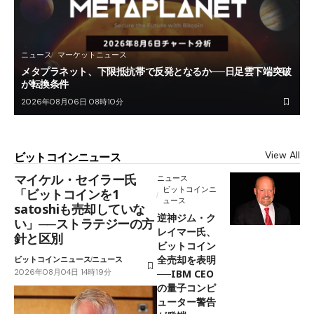
ニュース
マーケットニュース
メタプラネット、下限抵抗帯で反発となるか──日足雲下端突破
が転換条件
2026年08月06日 08時10分
View All
ビットコインニュース
マイケル・セイラー氏
ニュース
ビットコインニ
「ビットコインを1
ュース
satoshiも売却していな
逆神ジム・ク
い」──ストラテジーの方
レイマー氏、
針と区別
ビットコイン
全売却を表明
ビットコインニュース
ニュース
2026年08月04日 14時19分
──IBM CEO
の量子コンピ
ューター警告