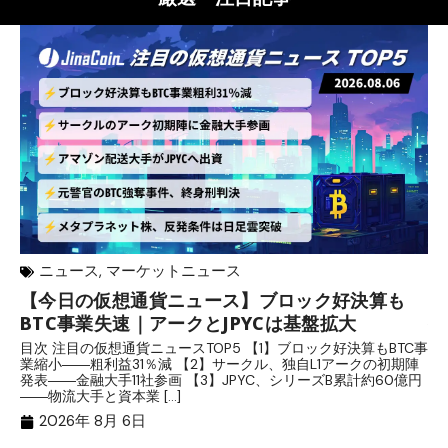
ニュース
,
マーケットニュース
【今日の仮想通貨ニュース】ブロック好決算も
米
BTC事業失速｜アークとJPYCは基盤拡大
発
目次 注目の仮想通貨ニュースTOP5 【1】ブロック好決算もBTC事
目
業縮小――粗利益31％減 【2】サークル、独自L1アークの初期陣
や
発表――金融大手11社参画 【3】JPYC、シリーズB累計約60億円
る
――物流大手と資本業 […]
ブ
2026年 8月 6日