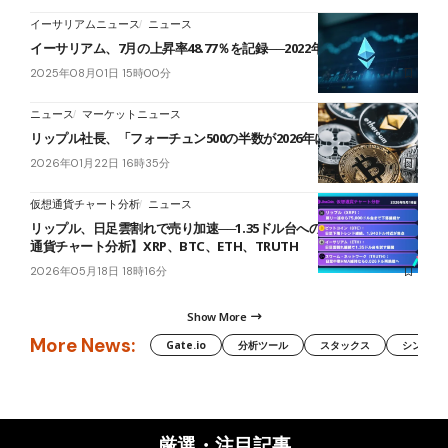
イーサリアムニュース
ニュース
イーサリアム、7月の上昇率48.77％を記録──2022年7月以来最大に
2025年08月01日 15時00分
ニュース
マーケットニュース
リップル社長、「フォーチュン500の半数が2026年に仮想通貨採用」
2026年01月22日 16時35分
仮想通貨チャート分析
ニュース
リップル、日足雲割れで売り加速──1.35ドル台への下落視野【仮想
通貨チャート分析】XRP、BTC、ETH、TRUTH
2026年05月18日 18時16分
Show More
More News:
Gate.io
分析ツール
スタックス
シンボル（
厳選・注目記事