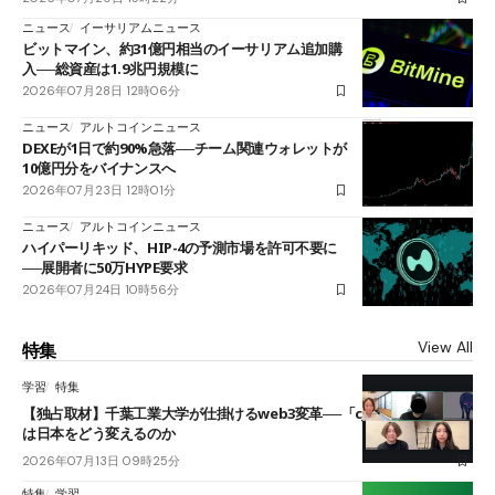
ニュース
イーサリアムニュース
ビットマイン、約31億円相当のイーサリアム追加購
入──総資産は1.9兆円規模に
2026年07月28日 12時06分
ニュース
アルトコインニュース
DEXEが1日で約90%急落──チーム関連ウォレットが
10億円分をバイナンスへ
2026年07月23日 12時01分
ニュース
アルトコインニュース
ハイパーリキッド、HIP-4の予測市場を許可不要に
──展開者に50万HYPE要求
2026年07月24日 10時56分
View All
特集
学習
特集
【独占取材】千葉工業大学が仕掛けるweb3変革──「cJPY」とAIの融合
は日本をどう変えるのか
2026年07月13日 09時25分
特集
学習