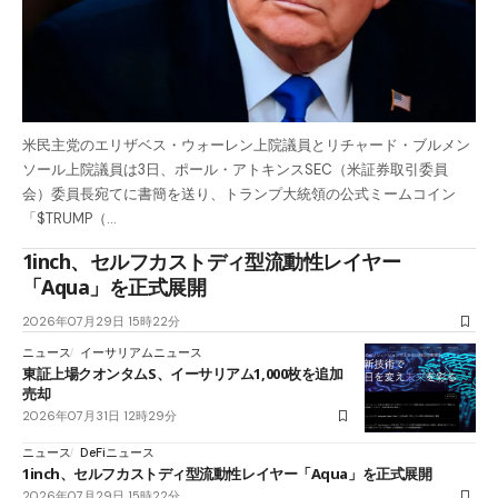
米民主党のエリザベス・ウォーレン上院議員とリチャード・ブルメン
ソール上院議員は3日、ポール・アトキンスSEC（米証券取引委員
会）委員長宛てに書簡を送り、トランプ大統領の公式ミームコイン
「$TRUMP（…
1inch、セルフカストディ型流動性レイヤー
「Aqua」を正式展開
2026年07月29日 15時22分
ニュース
イーサリアムニュース
東証上場クオンタムS、イーサリアム1,000枚を追加
売却
2026年07月31日 12時29分
ニュース
DeFiニュース
1inch、セルフカストディ型流動性レイヤー「Aqua」を正式展開
2026年07月29日 15時22分