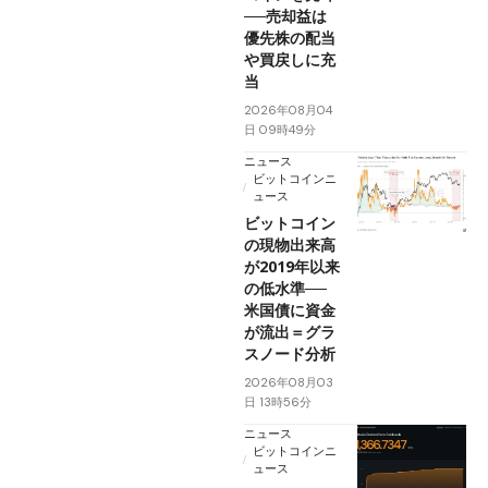
──売却益は
優先株の配当
や買戻しに充
当
2026年08月04
日 09時49分
ニュース
ビットコインニ
ュース
ビットコイン
の現物出来高
が2019年以来
の低水準──
米国債に資金
が流出＝グラ
スノード分析
2026年08月03
日 13時56分
ニュース
ビットコインニ
ュース