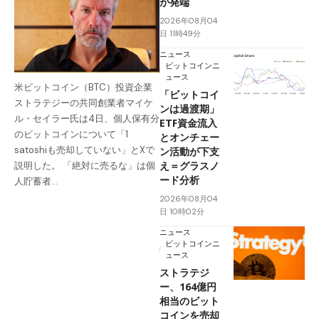
が発端
2026年08月04
日 11時49分
ニュース
ビットコインニ
ュース
米ビットコイン（BTC）投資企業
「ビットコイ
ストラテジーの共同創業者マイケ
ンは過渡期」
ル・セイラー氏は4日、個人保有分
ETF資金流入
のビットコインについて「1
とオンチェー
satoshiも売却していない」とXで
ン活動が下支
え＝グラスノ
説明した。 「絶対に売るな」は個
ード分析
人貯蓄者…
2026年08月04
日 10時02分
ニュース
ビットコインニ
ュース
ストラテジ
ー、164億円
相当のビット
コインを売却