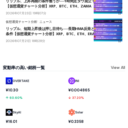
リップル、上昇再開の条件整うか──1時間足ダウ成立で1.185ドルを狙う
【仮想通貨チャート分析】XRP、BTC、ETH、ZAMA
2026年07月23日 19時07分
仮想通貨チャート分析
ニュース
リップル、短期上昇後は押し目待ち──長期HMA反発と雲上抜けが買い
条件【仮想通貨チャート分析】XRP、BTC、ETH、ERA
2026年07月21日 18時28分
変動率の高い銘柄一覧
View All
OVERTAKE
INI
¥10.30
¥0.004865
↑ 60.60%
↓ 37.20%
SkyAI
Solar
¥16.01
¥0.3358