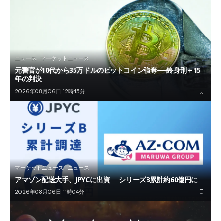
ニュース
マーケットニュース
元警官が10代から35万ドルのビットコイン強奪──終身刑＋15
年の判決
2026年08月06日 12時45分
マーケットニュース
ニュース
アマゾン配送大手、JPYCに出資──シリーズB累計約60億円に
2026年08月06日 11時04分