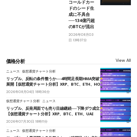
コールドカー
ドのシード生
成に不具合
──134億円超
のBTCが流出
2026年08月03
日 13時37分
View All
価格分析
ニュース
仮想通貨チャート分析
リップル、反転の条件整うか──4時間足長期HMA突破で雲下端を目指す
展開【仮想通貨チャート分析】XRP、BTC、ETH、HOME
2026年08月04日 18時36分
仮想通貨チャート分析
ニュース
リップル、反発局面でも売り目線継続──下降ダウ成立で下値追う展開
【仮想通貨チャート分析】XRP、BTC、ETH、UAI
2026年07月30日 18時11分
ニュース
仮想通貨チャート分析