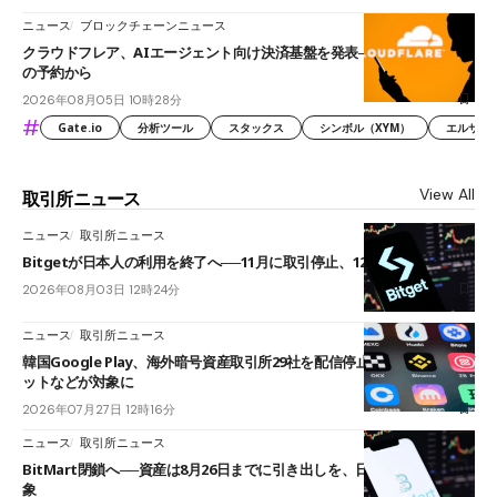
ニュース
ブロックチェーンニュース
クラウドフレア、AIエージェント向け決済基盤を発表──まずハンドル名
の予約から
2026年08月05日 10時28分
#
Gate.io
分析ツール
スタックス
シンボル（XYM）
エルサル
View All
取引所ニュース
ニュース
取引所ニュース
Bitgetが日本人の利用を終了へ──11月に取引停止、12月末に強制決済
2026年08月03日 12時24分
ニュース
取引所ニュース
韓国Google Play、海外暗号資産取引所29社を配信停止──OKXやバイビ
ットなどが対象に
2026年07月27日 12時16分
ニュース
取引所ニュース
BitMart閉鎖へ──資産は8月26日までに引き出しを、日本人利用者も対
象