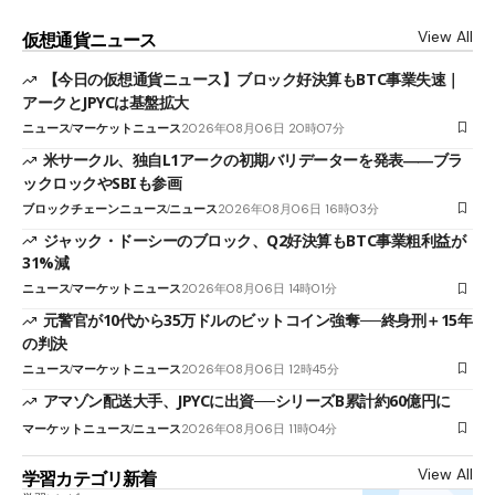
View All
仮想通貨ニュース
【今日の仮想通貨ニュース】ブロック好決算もBTC事業失速｜
アークとJPYCは基盤拡大
ニュース
マーケットニュース
2026年08月06日 20時07分
米サークル、独自L1アークの初期バリデーターを発表――ブラ
ックロックやSBIも参画
ブロックチェーンニュース
ニュース
2026年08月06日 16時03分
ジャック・ドーシーのブロック、Q2好決算もBTC事業粗利益が
31%減
ニュース
マーケットニュース
2026年08月06日 14時01分
元警官が10代から35万ドルのビットコイン強奪──終身刑＋15年
の判決
ニュース
マーケットニュース
2026年08月06日 12時45分
アマゾン配送大手、JPYCに出資──シリーズB累計約60億円に
マーケットニュース
ニュース
2026年08月06日 11時04分
View All
学習カテゴリ新着