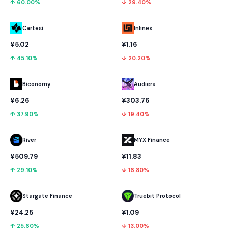
↑ 60.00%
↓ 29.40%
Cartesi
Infinex
¥5.02
¥1.16
↑ 45.10%
↓ 20.20%
Biconomy
Audiera
¥6.26
¥303.76
↑ 37.90%
↓ 19.40%
River
MYX Finance
¥509.79
¥11.83
↑ 29.10%
↓ 16.80%
Stargate Finance
Truebit Protocol
¥24.25
¥1.09
↑ 25.60%
↓ 13.00%