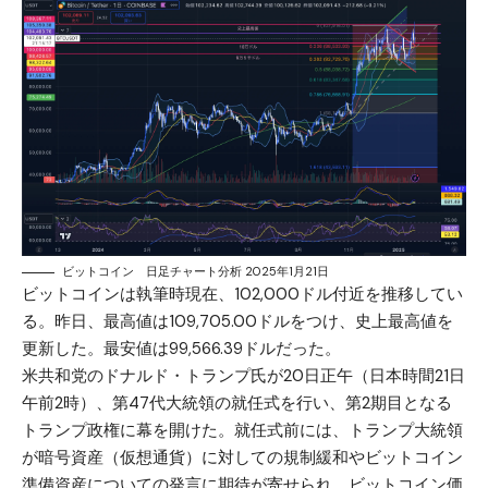
ビットコイン 日足チャート分析 2025年1月21日
ビットコイン
は執筆時現在、102,000ドル付近を推移してい
る。昨日、最高値は109,705.00ドルをつけ、史上最高値を
更新した。最安値は99,566.39ドルだった。
米共和党のドナルド・トランプ氏が20日正午（日本時間21日
午前2時）、第47代大統領の就任式を行い、第2期目となる
トランプ政権に幕を開けた。就任式前には、トランプ大統領
が暗号資産（仮想通貨）に対しての規制緩和やビットコイン
準備資産についての発言に期待が寄せられ、ビットコイン価