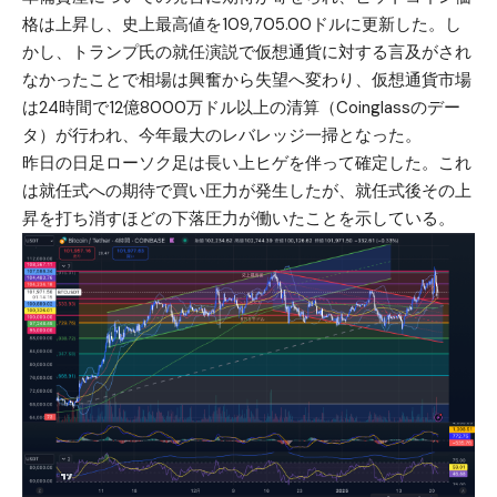
格は上昇し、史上最高値を109,705.00ドルに更新した。し
かし、トランプ氏の就任演説で仮想通貨に対する言及がされ
なかったことで相場は興奮から失望へ変わり、仮想通貨市場
は24時間で12億8000万ドル以上の清算（Coinglassのデー
タ）が行われ、今年最大のレバレッジ一掃となった。
昨日の日足ローソク足は長い上ヒゲを伴って確定した。これ
は就任式への期待で買い圧力が発生したが、就任式後その上
昇を打ち消すほどの下落圧力が働いたことを示している。