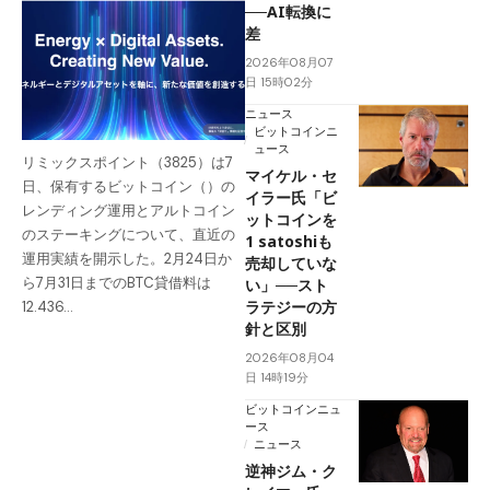
──AI転換に
差
2026年08月07
日 15時02分
ニュース
ビットコインニ
ュース
リミックスポイント（3825）は7
マイケル・セ
日、保有するビットコイン（）の
イラー氏「ビ
レンディング運用とアルトコイン
ットコインを
のステーキングについて、直近の
1 satoshiも
運用実績を開示した。2月24日か
売却していな
ら7月31日までのBTC貸借料は
い」──スト
ラテジーの方
12.436…
針と区別
2026年08月04
日 14時19分
ビットコインニュ
ース
ニュース
逆神ジム・ク