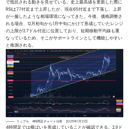
で抵抗される動きを見せている。史上最高値を更新した際に
RSIは77付近まで上昇したが、現在65付近まで下落し、上昇
が一服したような相場環境になってきた。今後、価格調整さ
れる場合、12月初旬から1月中旬にかけて形成していたレンジ
の上限が2.7ドル付近に位置しており、短期移動平均線も重
なっているため、そこがサポートラインとして機能しやすい
と推測される。
リップル 4時間足チャート分析 2025年1月21日
4時間足では横ばいを形成していることが確認できる。2.9ド