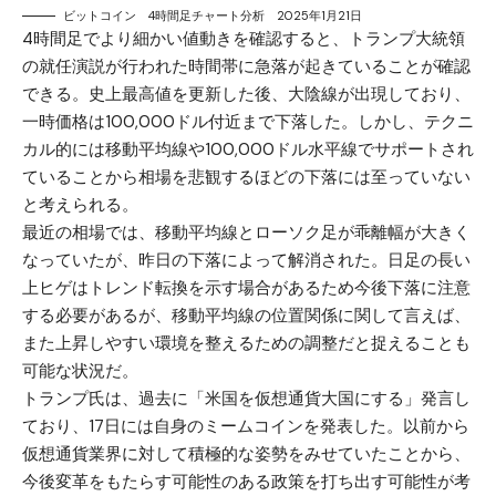
ビットコイン 4時間足チャート分析 2025年1月21日
4時間足でより細かい値動きを確認すると、トランプ大統領
の就任演説が行われた時間帯に急落が起きていることが確認
できる。史上最高値を更新した後、大陰線が出現しており、
一時価格は100,000ドル付近まで下落した。しかし、テクニ
カル的には移動平均線や100,000ドル水平線でサポートされ
ていることから相場を悲観するほどの下落には至っていない
と考えられる。
最近の相場では、移動平均線とローソク足が乖離幅が大きく
なっていたが、昨日の下落によって解消された。日足の長い
上ヒゲはトレンド転換を示す場合があるため今後下落に注意
する必要があるが、移動平均線の位置関係に関して言えば、
また上昇しやすい環境を整えるための調整だと捉えることも
可能な状況だ。
トランプ氏は、過去に「米国を仮想通貨大国にする」発言し
ており、17日には自身のミームコインを発表した。以前から
仮想通貨業界に対して積極的な姿勢をみせていたことから、
今後変革をもたらす可能性のある政策を打ち出す可能性が考