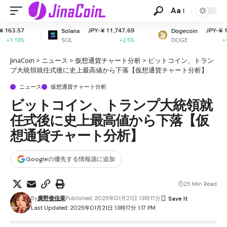
Aa
JPY-¥ 11,747.69
JPY-¥ 11.07
Solana
Dogecoin
Ca
SOL
DOGE
AD
+2.5%
+1.53%
JinaCoin
>
ニュース
>
仮想通貨チャート分析
>
ビットコイン、トラン
プ大統領就任式後に史上最高値から下落【仮想通貨チャート分析】
ニュース
仮想通貨チャート分析
ビットコイン、トランプ大統領就
任式後に史上最高値から下落【仮
想通貨チャート分析】
Googleの優先する情報源に追加
25 Min Read
By
廣野倭佳菜
Published: 2025年01月21日 13時17分
Last Updated: 2025年01月21日 13時17分 1:17 PM