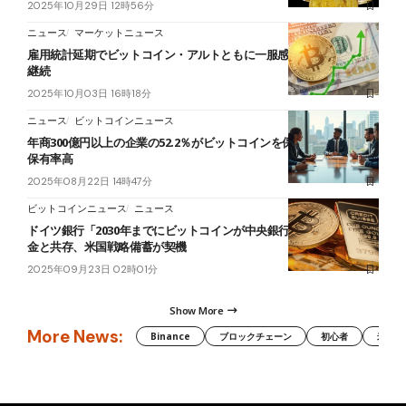
2025年10月29日 12時56分
ニュース
マーケットニュース
雇用統計延期でビットコイン・アルトともに一服感も、強気基調は
継続
2025年10月03日 16時18分
ニュース
ビットコインニュース
年商300億円以上の企業の52.2％がビットコインを保有──大企業ほど
保有率高
2025年08月22日 14時47分
ビットコインニュース
ニュース
ドイツ銀行「2030年までにビットコインが中央銀行準備資産に」──
金と共存、米国戦略備蓄が契機
2025年09月23日 02時01分
Show More
More News:
Binance
ブロックチェーン
初心者
米国証