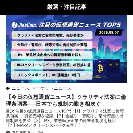
厳選・注目記事
ニュース
,
マーケットニュース
【今日の仮想通貨ニュース】クラリティ法案に倫
リ
理条項案──日本でも規制の動き相次ぐ
下
分
目次 注目の仮想通貨ニュースTOP5 【1】クラリティ法案に倫理
条項案──資産売却を協議 【2】金融庁・警察庁、暗号資産の出
目
庫制限を要請 【3】JPX、業態転換企業の再審査制度を検討
ト
【4】MARAとクリーンスパーク赤字 […]
（
（X
2026年 8月 7日