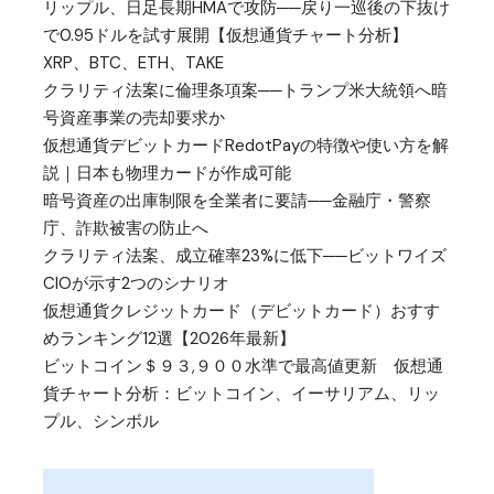
リップル、日足長期HMAで攻防──戻り一巡後の下抜け
で0.95ドルを試す展開【仮想通貨チャート分析】
XRP、BTC、ETH、TAKE
クラリティ法案に倫理条項案──トランプ米大統領へ暗
号資産事業の売却要求か
仮想通貨デビットカードRedotPayの特徴や使い方を解
説｜日本も物理カードが作成可能
暗号資産の出庫制限を全業者に要請──金融庁・警察
庁、詐欺被害の防止へ
クラリティ法案、成立確率23%に低下──ビットワイズ
CIOが示す2つのシナリオ
仮想通貨クレジットカード（デビットカード）おすす
めランキング12選【2026年最新】
ビットコイン＄９３,９００水準で最高値更新 仮想通
貨チャート分析：ビットコイン、イーサリアム、リッ
プル、シンボル