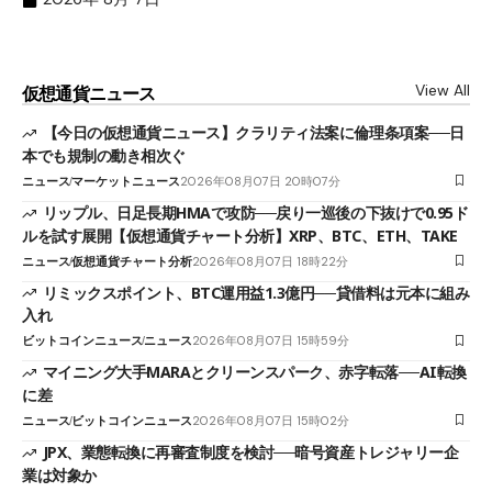
View All
仮想通貨ニュース
【今日の仮想通貨ニュース】クラリティ法案に倫理条項案──日
本でも規制の動き相次ぐ
ニュース
マーケットニュース
2026年08月07日 20時07分
リップル、日足長期HMAで攻防──戻り一巡後の下抜けで0.95ド
ルを試す展開【仮想通貨チャート分析】XRP、BTC、ETH、TAKE
ニュース
仮想通貨チャート分析
2026年08月07日 18時22分
リミックスポイント、BTC運用益1.3億円──貸借料は元本に組み
入れ
ビットコインニュース
ニュース
2026年08月07日 15時59分
マイニング大手MARAとクリーンスパーク、赤字転落──AI転換
に差
ニュース
ビットコインニュース
2026年08月07日 15時02分
JPX、業態転換に再審査制度を検討──暗号資産トレジャリー企
業は対象か