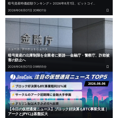
暗号資産時価総額ランキング＞ 2026年8月7日、ビットコイ…
2026年08月07日 20時07分
ニュース
マーケットニュース
暗号資産の出庫制限を全業者に要請──金融庁・警察庁、詐欺被
害の防止へ
2026年08月07日 09時55分
マーケットニュース
ニュース
【今日の仮想通貨ニュース】ブロック好決算もBTC事業失速｜
アークとJPYCは基盤拡大