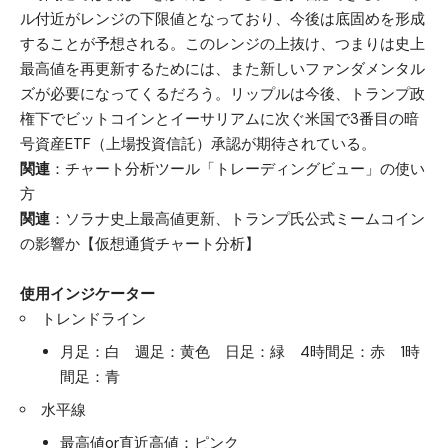
ル付近がレンジの下限値となっており、今後は底固めを形成
することが予想される。このレンジの上抜け、つまりは史上
最高値を再更新するためには、また新しいファンダメンタル
ズが必要になってくるだろう。リップルは今後、トランプ政
権下でビットコインとイーサリアムに次ぐ米国で3番目の暗
号資産ETF（上場投資信託）承認が期待されている。
関連
：
チャート分析ツール「トレーディングビュー」の使い
方
関連
：
ソラナ史上最高値更新、トランプ氏公式ミームコイン
の影響か【仮想通貨チャート分析】
使用インジケーター
トレンドライン
月足：白 週足：黄色 日足：緑 4時間足：赤 1時
間足：青
水平線
最高値or直近高値：ピンク