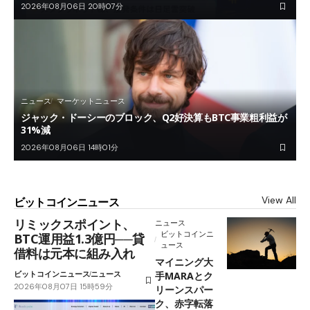
2026年08月06日 20時07分
ニュース
マーケットニュース
ジャック・ドーシーのブロック、Q2好決算もBTC事業粗利益が
31%減
2026年08月06日 14時01分
View All
ビットコインニュース
リミックスポイント、
ニュース
ビットコインニ
BTC運用益1.3億円──貸
ュース
借料は元本に組み入れ
マイニング大
ビットコインニュース
ニュース
手MARAとク
2026年08月07日 15時59分
リーンスパー
ク、赤字転落