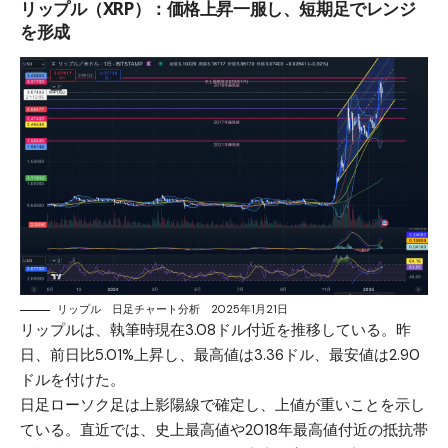
リップル（XRP）：価格上昇一服し、短期足でレンジ
を形成
リップル 日足チャート分析 2025年1月21日
リップルは、執筆時現在3.08ドル付近を推移している。昨
日、前日比5.01%上昇し、最高値は3.36ドル、最安値は2.90
ドルを付けた。
日足ローソク足は上影陽線で確定し、上値が重いことを示し
ている。直近では、史上最高値や2018年最高値付近の抵抗帯