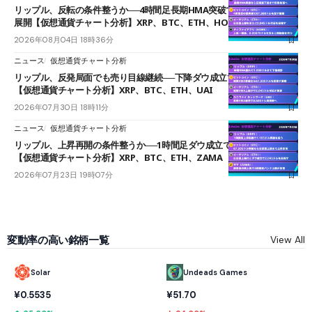
リップル、反転の条件整うか──4時間足長期HMA突破で雲下端を目指す
展開【仮想通貨チャート分析】XRP、BTC、ETH、HOME
2026年08月04日 18時36分
ニュース
仮想通貨チャート分析
リップル、反発局面でも売り目線継続──下降ダウ成立で下値追う展開
【仮想通貨チャート分析】XRP、BTC、ETH、UAI
2026年07月30日 18時11分
ニュース
仮想通貨チャート分析
リップル、上昇再開の条件整うか──1時間足ダウ成立で1.185ドルを狙う
【仮想通貨チャート分析】XRP、BTC、ETH、ZAMA
2026年07月23日 19時07分
変動率の高い銘柄一覧
View All
Solar
Undeads Games
¥0.5535
¥51.70