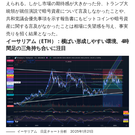
えられる。しかし市場の期待感が大きかった分、トランプ大
統領が就任演説で暗号資産について言及しなかったことや、
共和党議会優先事項を示す報告書にもビットコインや暗号資
産に関する言及がなかったことは相場に失望感を与え、事実
売りを招く結果となった。
イーサリアム（ETH）：横ばい形成しやすい環境、4時
間足の三角持ち合いに注目
イーサリアム 日足チャート分析 2025年1月21日