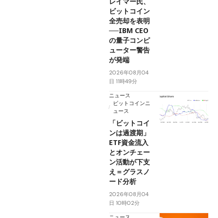
レイマー氏、
ビットコイン
全売却を表明
──IBM CEO
の量子コンピ
ューター警告
が発端
2026年08月04
日 11時49分
ニュース
ビットコインニ
ュース
「ビットコイ
ンは過渡期」
ETF資金流入
とオンチェー
ン活動が下支
え＝グラスノ
ード分析
2026年08月04
日 10時02分
ニュース