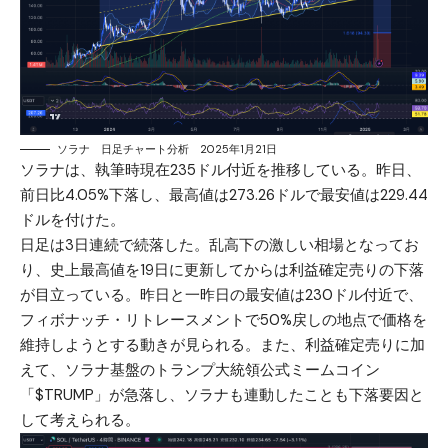
ソラナ 日足チャート分析 2025年1月21日
ソラナは、執筆時現在235ドル付近を推移している。昨日、
前日比4.05%下落し、最高値は273.26ドルで最安値は229.44
ドルを付けた。
日足は3日連続で続落した。乱高下の激しい相場となってお
り、史上最高値を19日に更新してからは利益確定売りの下落
が目立っている。昨日と一昨日の最安値は230ドル付近で、
フィボナッチ・リトレースメントで50%戻しの地点で価格を
維持しようとする動きが見られる。また、利益確定売りに加
えて、ソラナ基盤のトランプ大統領公式ミームコイン
「$TRUMP」が急落し、ソラナも連動したことも下落要因と
して考えられる。