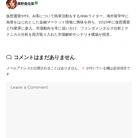
廣野倭佳菜
仮想通貨やFX、AI系について執筆活動をするWebライター。海外留学中に
為替をはじめとした金融マーケット情報に興味を持ち、2023年に仮想通貨
とFX業界に参入。市場動向を常に追いかけ、ファンダメンタルズ分析とテ
クニカル分析を両方取り入れた市場解析やシナリオ構築が得意。
コメントはまだありません
メールアドレスが公開されることはありません。
※
が付いている欄は必須項目で
す