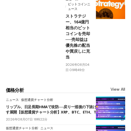
ビットコインニ
ュース
ストラテジ
ー、164億円
相当のビット
コインを売却
──売却益は
優先株の配当
や買戻しに充
当
2026年08月04
日 09時49分
View All
価格分析
ニュース
仮想通貨チャート分析
リップル、日足長期HMAで攻防──戻り一巡後の下抜けで0.95ドルを試
す展開【仮想通貨チャート分析】XRP、BTC、ETH、TAKE
2026年08月07日 18時22分
仮想通貨チャート分析
ニュース