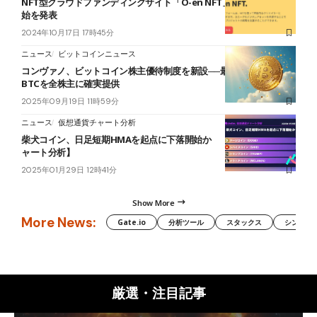
NFT型クラウドファンディングサイト「O-en NFT」、サービスを開
始を発表
2024年10月17日 17時45分
ニュース
ビットコインニュース
コンヴァノ、ビットコイン株主優待制度を新設──最大年1万円相当の
BTCを全株主に確実提供
2025年09月19日 11時59分
ニュース
仮想通貨チャート分析
柴犬コイン、日足短期HMAを起点に下落開始か 【ミームコインチ
ャート分析】
2025年01月29日 12時41分
Show More
More News:
Gate.io
分析ツール
スタックス
シンボル（
厳選・注目記事