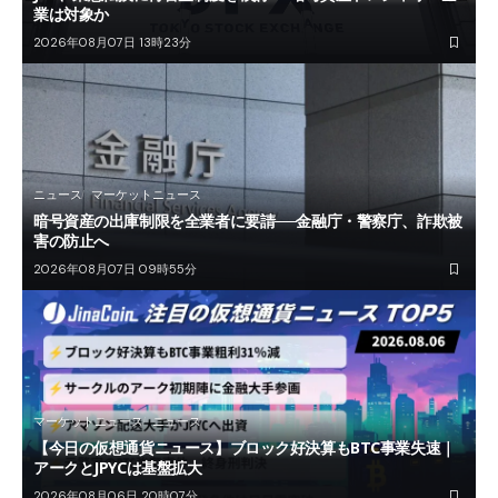
業は対象か
2026年08月07日 13時23分
ニュース
マーケットニュース
暗号資産の出庫制限を全業者に要請──金融庁・警察庁、詐欺被
害の防止へ
2026年08月07日 09時55分
マーケットニュース
ニュース
【今日の仮想通貨ニュース】ブロック好決算もBTC事業失速｜
アークとJPYCは基盤拡大
2026年08月06日 20時07分