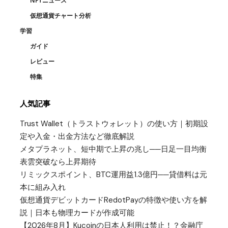
NFTニュース
仮想通貨チャート分析
学習
ガイド
レビュー
特集
人気記事
Trust Wallet（トラストウォレット）の使い方｜初期設
定や入金・出金方法など徹底解説
メタプラネット、短中期で上昇の兆し──日足一目均衡
表雲突破なら上昇期待
リミックスポイント、BTC運用益1.3億円──貸借料は元
本に組み入れ
仮想通貨デビットカードRedotPayの特徴や使い方を解
説｜日本も物理カードが作成可能
【2026年8月】Kucoinの日本人利用は禁止！？金融庁