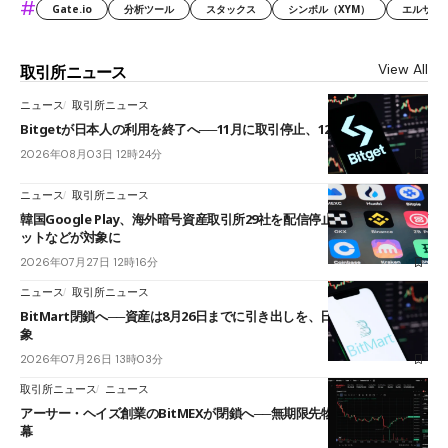
#
Gate.io
分析ツール
スタックス
シンボル（XYM）
エルサル
View All
取引所ニュース
ニュース
取引所ニュース
Bitgetが日本人の利用を終了へ──11月に取引停止、12月末に強制決済
2026年08月03日 12時24分
ニュース
取引所ニュース
韓国Google Play、海外暗号資産取引所29社を配信停止──OKXやバイビ
ットなどが対象に
2026年07月27日 12時16分
ニュース
取引所ニュース
BitMart閉鎖へ──資産は8月26日までに引き出しを、日本人利用者も対
象
2026年07月26日 13時03分
取引所ニュース
ニュース
アーサー・ヘイズ創業のBitMEXが閉鎖へ──無期限先物を生んだ11年に
幕