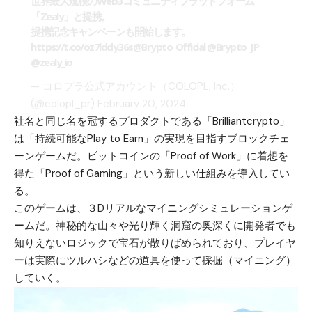
世界最大規模のWeb3コミュニティプラットフォーム
「Zealy」と提携。
提携記念キャンペーンも開始します。
https://t.co/oz7lddy36s
@Brypto_Official
@Brypto_JP
@zealy_io
— コロプラ公式アカウント（COLOPL, Inc.）
(@colopl_pr)
February 20, 2024
社名と同じ名を冠するプロダクトである「Brilliantcrypto」
は「持続可能なPlay to Earn」の実現を目指すブロックチェ
ーンゲームだ。ビットコインの「Proof of Work」に着想を
得た「Proof of Gaming」という新しい仕組みを導入してい
る。
このゲームは、３Dリアルなマイニングシミュレーションゲ
ームだ。神秘的な山々や光り輝く洞窟の奥深くに開発者でも
知りえないロジックで宝石が散りばめられており、プレイヤ
ーは実際にツルハシなどの道具を使って採掘（マイニング）
していく。