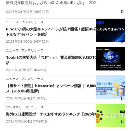
暗号資産取引所およびWeb3-AI企業のBingXは、202…
2026年08月07日 09時25分
ニュース
プレスリリース
BingXで8月の大型キャンペーンが続々開催！総額448万USDT超のAIバ
トルなど4イベントを紹介
2026年08月07日 09時25分
ニュース
プレスリリース
Toobitの主要大会「TIFT」が、賞金総額300万USDTのレースとして復
活
2026年08月04日 11時38分
ニュース
プレスリリース
【当サイト限定】bitcastleキャンペーン情報｜16,000円口座開設ボーナ
ス（2026年8月最新）
2026年08月01日 08時12分
プレスリリース
ニュース
海外FX口座開設ボーナスおすすめランキング【2026年8月最新】
2026年08月01日 07時40分