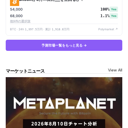
100%
54,000
Yes
1.1%
68,000
Yes
他9件の選択肢
BTC · 24h
1,397.5万円
· 累計
1,918.8万円
Polymarket ↗
予測市場一覧をもっと見る →
View All
マーケットニュース