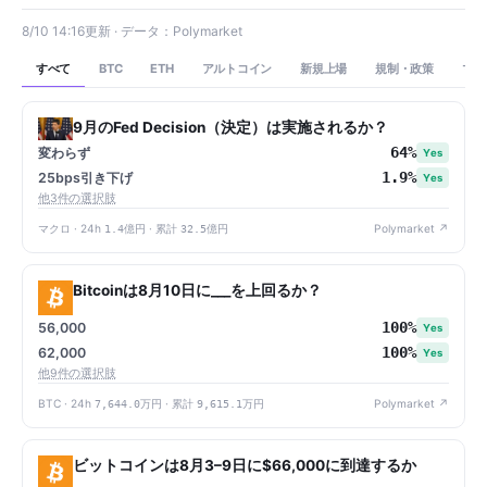
8/10 14:16更新 · データ：Polymarket
すべて
アルトコイン
新規上場
規制・政策
マク
BTC
ETH
9月のFed Decision（決定）は実施されるか？
64%
変わらず
Yes
1.9%
25bps引き下げ
Yes
他3件の選択肢
マクロ · 24h
1.4億円
· 累計
32.5億円
Polymarket ↗
Bitcoinは8月10日に___を上回るか？
100%
56,000
Yes
100%
62,000
Yes
他9件の選択肢
BTC · 24h
7,644.0万円
· 累計
9,615.1万円
Polymarket ↗
ビットコインは8月3–9日に$66,000に到達するか