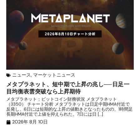
ニュース
,
マーケットニュース
メタプラネット、短中期で上昇の兆し──日足一
【
目均衡表雲突破なら上昇期待
理
メタプラネット：ビットコイン財務状況 メタプラネット
目
（3350） チャート分析 メタプラネットは日足中期HMA付近で
条
反発し、6日には短期的な上昇の値動きとなったものの、1時間足
庫
長期HMA付近で上値を抑えられた。7日には日 […]
【
2026年 8月 10日