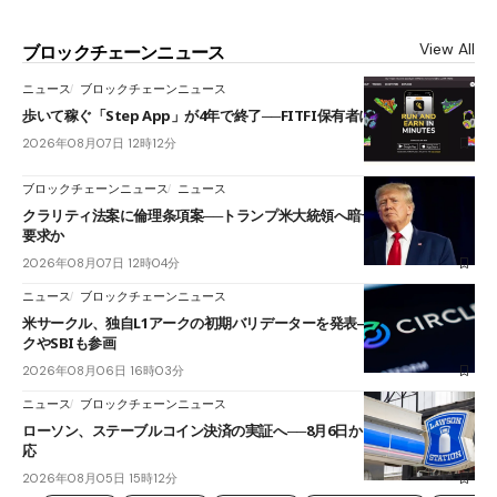
View All
ブロックチェーンニュース
ニュース
ブロックチェーンニュース
歩いて稼ぐ「Step App」が4年で終了──FITFI保有者に対応呼びかけ
2026年08月07日 12時12分
ブロックチェーンニュース
ニュース
クラリティ法案に倫理条項案──トランプ米大統領へ暗号資産事業の売却
要求か
2026年08月07日 12時04分
ニュース
ブロックチェーンニュース
米サークル、独自L1アークの初期バリデーターを発表――ブラックロッ
クやSBIも参画
2026年08月06日 16時03分
ニュース
ブロックチェーンニュース
ローソン、ステーブルコイン決済の実証へ──8月6日からJPYCやUSDC対
応
2026年08月05日 15時12分