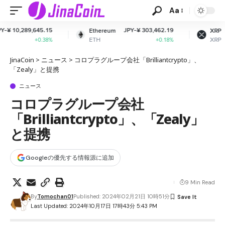
Aa
JPY-¥ 303,462.19
JPY-¥ 163.39
Ethereum
XRP
ETH
XRP
+0.18%
-0.46%
JinaCoin
>
ニュース
>
コロプラグループ会社「Brilliantcrypto」、
「Zealy」と提携
ニュース
コロプラグループ会社
「Brilliantcrypto」、「Zealy」
と提携
Googleの優先する情報源に追加
9 Min Read
By
Tomochan01
Published: 2024年02月21日 10時51分
Last Updated: 2024年10月17日 17時43分 5:43 PM