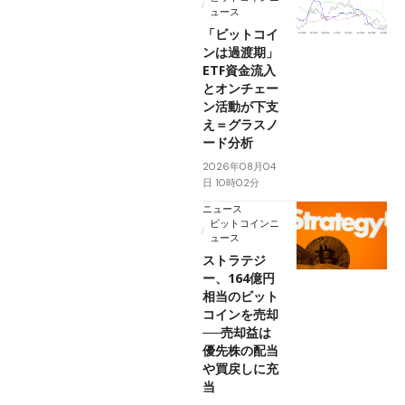
ュース
「ビットコイ
ンは過渡期」
ETF資金流入
とオンチェー
ン活動が下支
え＝グラスノ
ード分析
2026年08月04
日 10時02分
ニュース
ビットコインニ
ュース
ストラテジ
ー、164億円
相当のビット
コインを売却
──売却益は
優先株の配当
や買戻しに充
当