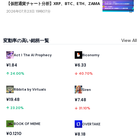
【仮想通貨チャート分析】XRP、BTC、ETH、ZAMA
2026年07月23日 19時07分
変動率の高い銘柄一覧
View All
Act I The AI Prophecy
Biconomy
¥1.84
¥6.33
↑ 24.00%
↓ 40.70%
Ribbita by Virtuals
Siren
¥19.48
¥7.48
↑ 23.20%
↓ 31.10%
BOOK OF MEME
OVERTAKE
¥0.1210
¥8.18