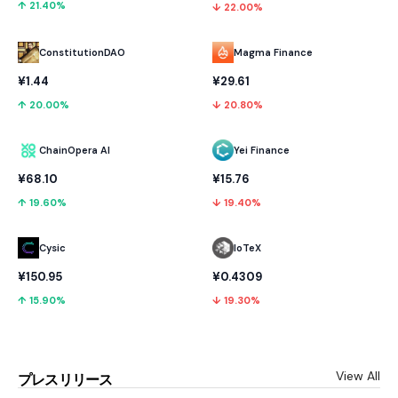
↑ 21.40%
↓ 22.00%
ConstitutionDAO
Magma Finance
¥1.44
¥29.61
↑ 20.00%
↓ 20.80%
ChainOpera AI
Yei Finance
¥68.10
¥15.76
↑ 19.60%
↓ 19.40%
Cysic
IoTeX
¥150.95
¥0.4309
↑ 15.90%
↓ 19.30%
View All
プレスリリース