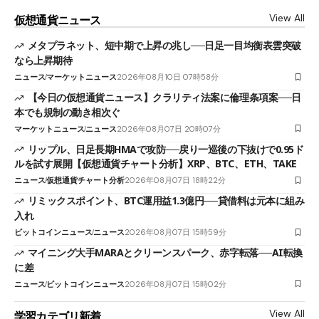
View All
仮想通貨ニュース
メタプラネット、短中期で上昇の兆し──日足一目均衡表雲突破
なら上昇期待
ニュース
マーケットニュース
2026年08月10日 07時58分
【今日の仮想通貨ニュース】クラリティ法案に倫理条項案──日
本でも規制の動き相次ぐ
マーケットニュース
ニュース
2026年08月07日 20時07分
リップル、日足長期HMAで攻防──戻り一巡後の下抜けで0.95ド
ルを試す展開【仮想通貨チャート分析】XRP、BTC、ETH、TAKE
ニュース
仮想通貨チャート分析
2026年08月07日 18時22分
リミックスポイント、BTC運用益1.3億円──貸借料は元本に組み
入れ
ビットコインニュース
ニュース
2026年08月07日 15時59分
マイニング大手MARAとクリーンスパーク、赤字転落──AI転換
に差
ニュース
ビットコインニュース
2026年08月07日 15時02分
View All
学習カテゴリ新着