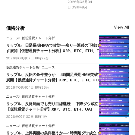
2026年08月04
日 09時49分
View All
価格分析
ニュース
仮想通貨チャート分析
リップル、日足長期HMAで攻防──戻り一巡後の下抜けで0.95ドルを試
す展開【仮想通貨チャート分析】XRP、BTC、ETH、TAKE
2026年08月07日 18時22分
仮想通貨チャート分析
ニュース
リップル、反転の条件整うか──4時間足長期HMA突破で雲下端を目指す
展開【仮想通貨チャート分析】XRP、BTC、ETH、HOME
2026年08月04日 18時36分
ニュース
仮想通貨チャート分析
リップル、反発局面でも売り目線継続──下降ダウ成立で下値追う展開
【仮想通貨チャート分析】XRP、BTC、ETH、UAI
2026年07月30日 18時11分
ニュース
仮想通貨チャート分析
リップル、上昇再開の条件整うか──1時間足ダウ成立で1.185ドルを狙う