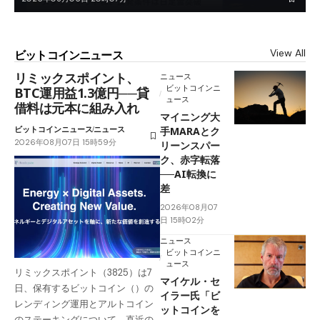
View All
ビットコインニュース
リミックスポイント、
ニュース
ビットコインニ
BTC運用益1.3億円──貸
ュース
借料は元本に組み入れ
マイニング大
ビットコインニュース
ニュース
手MARAとク
2026年08月07日 15時59分
リーンスパー
ク、赤字転落
──AI転換に
差
2026年08月07
日 15時02分
ニュース
ビットコインニ
ュース
リミックスポイント（3825）は7
マイケル・セ
日、保有するビットコイン（）の
イラー氏「ビ
レンディング運用とアルトコイン
ットコインを
のステーキングについて、直近の