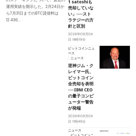
1 satoshiも
運用実績を開示した。2月24日か
売却していな
ら7月31日までのBTC貸借料は
い」──スト
ラテジーの方
12.436…
針と区別
2026年08月04
日 14時19分
ビットコインニュ
ース
ニュース
逆神ジム・ク
レイマー氏、
ビットコイン
全売却を表明
──IBM CEO
の量子コンピ
ューター警告
が発端
2026年08月04
日 11時49分
ニュース
ビットコインニ