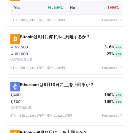
0.50%
100%
Yes
No
BTC · 24h
4,933.5万円
· 累計
2.5億円
Polymarket ↗
Bitcoinは8月に何ドルに到達するか？
3.6%
↓ 52,500
Yes
25%
↓ 60,000
Yes
他17件の選択肢
BTC · 24h
4,737.1万円
· 累計
6.0億円
Polymarket ↗
Ethereum は8月10日に___を上回るか？
100%
1,400
Yes
100%
1,500
Yes
他9件の選択肢
ETH · 24h
1,630.5万円
· 累計
2,520.5万円
Polymarket ↗
Bitcoinが8月11日に___を上回るか？