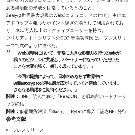
日本発の大型プロジェクトとして、メタバース空間での価値
ある経済圏の形成を目指しているとのこと。
Zealyは世界最大規模のWeb3コミュニティの1つだ。主にエ
アドロップを狙ったポイント稼ぎの場として利用されてお
り、400万人以上のアクティブユーザーを持つ。
ブリリアント・クリプトのCEO 馬場功淳氏 は、プレスリリ
ースで次のように述べた。
「Web3業界において、非常に大きな影響力を持つZealyが
我々のビジョンに共感し、パートナーになっていただいた
ことを大変心強く、嬉しく思っています。」
「今回の提携によって、日本のみならず世界中に
Brilliantcryptoの存在感が広がっていくと確信しています。
さらなる飛躍をご期待ください。」
関連：
LINE、読んで稼ぐ「ReadON」と戦略的パートナーシ
ップ締結
関連：
仮想通貨決済「Slash」、Bybitに導入｜記念NFT発行
参考文献
プレスリリース