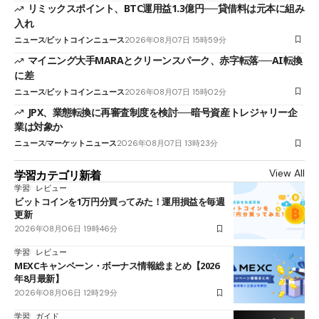
リミックスポイント、BTC運用益1.3億円──貸借料は元本に組み
入れ
ニュース
ビットコインニュース
2026年08月07日 15時59分
マイニング大手MARAとクリーンスパーク、赤字転落──AI転換
に差
ニュース
ビットコインニュース
2026年08月07日 15時02分
JPX、業態転換に再審査制度を検討──暗号資産トレジャリー企
業は対象か
ニュース
マーケットニュース
2026年08月07日 13時23分
View All
学習カテゴリ新着
学習
レビュー
ビットコインを1万円分買ってみた！運用損益を毎週
更新
2026年08月06日 19時46分
学習
レビュー
MEXCキャンペーン・ボーナス情報総まとめ【2026
年8月最新】
2026年08月06日 12時29分
学習
ガイド