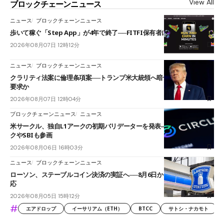
View All
ブロックチェーンニュース
ニュース
ブロックチェーンニュース
歩いて稼ぐ「Step App」が4年で終了──FITFI保有者に対応呼びかけ
2026年08月07日 12時12分
ニュース
ブロックチェーンニュース
クラリティ法案に倫理条項案──トランプ米大統領へ暗号資産事業の売却
要求か
2026年08月07日 12時04分
ブロックチェーンニュース
ニュース
米サークル、独自L1アークの初期バリデーターを発表――ブラックロッ
クやSBIも参画
2026年08月06日 16時03分
ニュース
ブロックチェーンニュース
ローソン、ステーブルコイン決済の実証へ──8月6日からJPYCやUSDC対
応
2026年08月05日 15時12分
#
エアドロップ
イーサリアム（ETH）
BTCC
サトシ・ナカモト