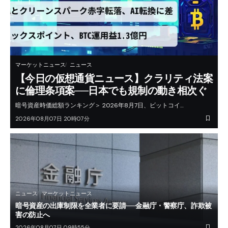
マーケットニュース
ニュース
【今日の仮想通貨ニュース】クラリティ法案
に倫理条項案──日本でも規制の動き相次ぐ
暗号資産時価総額ランキング＞ 2026年8月7日、ビットコイ…
2026年08月07日 20時07分
ニュース
マーケットニュース
暗号資産の出庫制限を全業者に要請──金融庁・警察庁、詐欺被
害の防止へ
2026年08月07日 09時55分