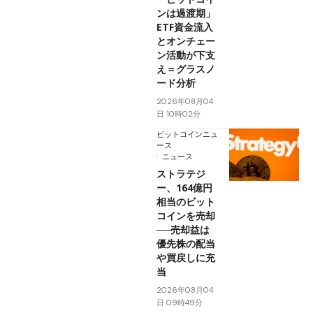
ンは過渡期」
ETF資金流入
とオンチェー
ン活動が下支
え＝グラスノ
ード分析
2026年08月04
日 10時02分
ビットコインニュ
ース
ニュース
ストラテジ
ー、164億円
相当のビット
コインを売却
──売却益は
優先株の配当
や買戻しに充
当
2026年08月04
日 09時49分