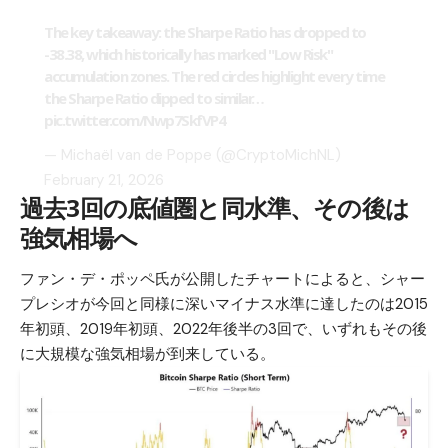
The key takeaway: the Sharpe Ratio has dropped to
-38.38, which historically has marked "Low Risk"
accumulation zones. The red circles highlight every time
the Sharpe Ratio dipped to similar…
pic.twitter.com/Nwp7SkfVP4
— Michaël van de Poppe (@CryptoMichNL)
February 21, 2026
過去3回の底値圏と同水準、その後は
強気相場へ
ファン・デ・ポッペ氏が公開したチャートによると、シャー
プレシオが今回と同様に深いマイナス水準に達したのは2015
年初頭、2019年初頭、2022年後半の3回で、いずれもその後
に大規模な強気相場が到来している。