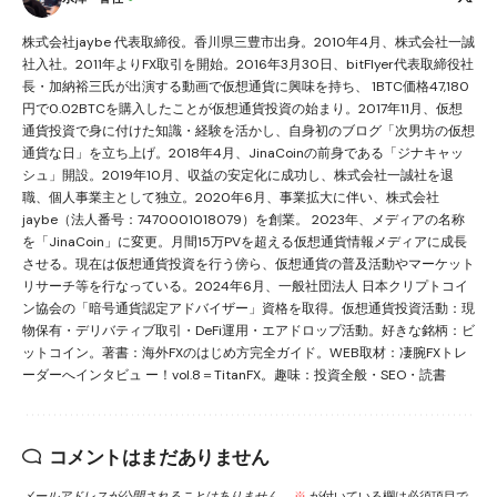
株式会社jaybe 代表取締役。香川県三豊市出身。2010年4月、株式会社一誠
社入社。2011年よりFX取引を開始。2016年3月30日、bitFlyer代表取締役社
長・加納裕三氏が出演する動画で仮想通貨に興味を持ち、 1BTC価格47,180
円で0.02BTCを購入したことが仮想通貨投資の始まり。2017年11月、仮想
通貨投資で身に付けた知識・経験を活かし、自身初のブログ「次男坊の仮想
通貨な日」を立ち上げ。2018年4月、JinaCoinの前身である「ジナキャッ
シュ」開設。2019年10月、収益の安定化に成功し、株式会社一誠社を退
職、個人事業主として独立。2020年6月、事業拡大に伴い、株式会社
jaybe（法人番号：7470001018079）を創業。 2023年、メディアの名称
を「JinaCoin」に変更。月間15万PVを超える仮想通貨情報メディアに成長
させる。現在は仮想通貨投資を行う傍ら、仮想通貨の普及活動やマーケット
リサーチ等を行なっている。2024年6月、一般社団法人 日本クリプトコイ
ン協会の「暗号通貨認定アドバイザー」資格を取得。仮想通貨投資活動：現
物保有・デリバティブ取引・DeFi運用・エアドロップ活動。好きな銘柄：ビ
ットコイン。著書：海外FXのはじめ方完全ガイド。WEB取材：凄腕FXトレ
ーダーへインタビュ ー！vol.8＝TitanFX。趣味：投資全般・SEO・読書
コメントはまだありません
メールアドレスが公開されることはありません。
※
が付いている欄は必須項目で