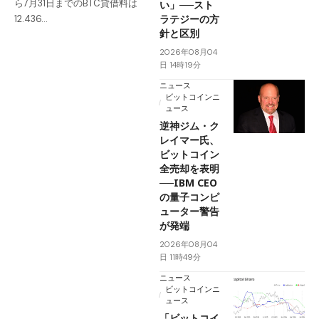
ら7月31日までのBTC貸借料は
い」──スト
ラテジーの方
12.436…
針と区別
2026年08月04
日 14時19分
ニュース
ビットコインニ
ュース
逆神ジム・ク
レイマー氏、
ビットコイン
全売却を表明
──IBM CEO
の量子コンピ
ューター警告
が発端
2026年08月04
日 11時49分
ニュース
ビットコインニ
ュース
「ビットコイ