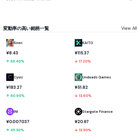
変動率の高い銘柄一覧
View All
KAITO
Siren
¥115.37
¥8.43
↓ 17.20%
↑ 65.40%
Cysic
Undeads Games
¥183.27
¥51.82
↑ 60.90%
↓ 13.60%
INI
Stargate Finance
¥0.007037
¥20.97
↑ 45.30%
↓ 13.50%