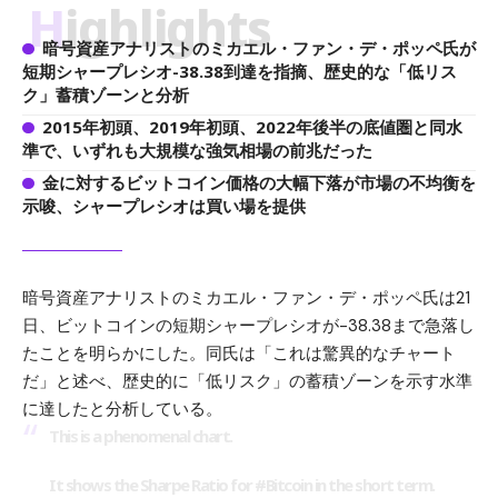
Highlights
暗号資産アナリストのミカエル・ファン・デ・ポッペ氏が
短期シャープレシオ-38.38到達を指摘、歴史的な「低リス
ク」蓄積ゾーンと分析
2015年初頭、2019年初頭、2022年後半の底値圏と同水
準で、いずれも大規模な強気相場の前兆だった
金に対するビットコイン価格の大幅下落が市場の不均衡を
示唆、シャープレシオは買い場を提供
暗号資産アナリストのミカエル・ファン・デ・ポッペ氏は21
日、ビットコインの短期シャープレシオが-38.38まで急落し
たことを明らかにした。同氏は「これは驚異的なチャート
だ」と述べ、歴史的に「低リスク」の蓄積ゾーンを示す水準
に達したと分析している。
This is a phenomenal chart.
It shows the Sharpe Ratio for
#Bitcoin
in the short term.