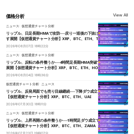
View All
価格分析
ニュース
仮想通貨チャート分析
リップル、日足長期HMAで攻防──戻り一巡後の下抜けで0.95ドルを試
す展開【仮想通貨チャート分析】XRP、BTC、ETH、TAKE
2026年08月07日 18時22分
ニュース
仮想通貨チャート分析
リップル、反転の条件整うか──4時間足長期HMA突破で雲下端を目指す
展開【仮想通貨チャート分析】XRP、BTC、ETH、HOME
2026年08月04日 18時36分
仮想通貨チャート分析
ニュース
リップル、反発局面でも売り目線継続──下降ダウ成立で下値追う展開
【仮想通貨チャート分析】XRP、BTC、ETH、UAI
2026年07月30日 18時11分
ニュース
仮想通貨チャート分析
リップル、上昇再開の条件整うか──1時間足ダウ成立で1.185ドルを狙う
【仮想通貨チャート分析】XRP、BTC、ETH、ZAMA
2026年07月23日 19時07分