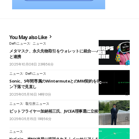
You May also Like
DeFiニュース
ニュース
メタマスク、永久先物取引をウォレットに統合──ハイパーリキッド
と連携
2025年10月08日 23時56分
ニュース
DeFiニュース
Sonic、5年間専属のWintermuteとのMM契約を非更新──Sトーク
ン下落で見直し
2025年05月16日 14時13分
ニュース
取引所ニュース
ビットフライヤー加納裕三氏、JVCEA理事選に立候補表明
2025年05月15日 11時56分
ニュース
KuCoin、米NY当局に提訴される｜イーサリアムを有価証券に分類