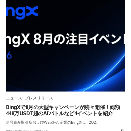
ニュース
プレスリリース
BingXで8月の大型キャンペーンが続々開催！総額
448万USDT超のAIバトルなど4イベントを紹介
暗号資産取引所およびWeb3-AI企業のBingXは、202…