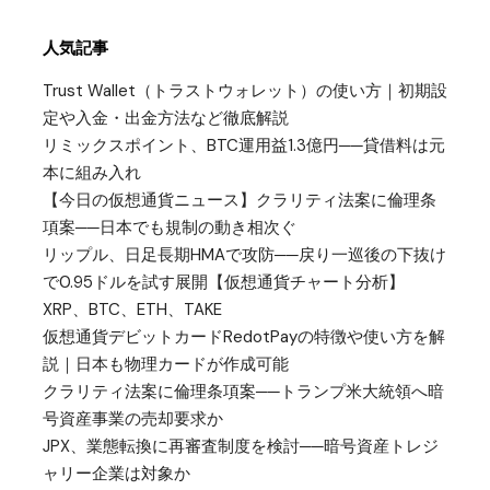
人気記事
Trust Wallet（トラストウォレット）の使い方｜初期設
定や入金・出金方法など徹底解説
リミックスポイント、BTC運用益1.3億円──貸借料は元
本に組み入れ
【今日の仮想通貨ニュース】クラリティ法案に倫理条
項案──日本でも規制の動き相次ぐ
リップル、日足長期HMAで攻防──戻り一巡後の下抜け
で0.95ドルを試す展開【仮想通貨チャート分析】
XRP、BTC、ETH、TAKE
仮想通貨デビットカードRedotPayの特徴や使い方を解
説｜日本も物理カードが作成可能
クラリティ法案に倫理条項案──トランプ米大統領へ暗
号資産事業の売却要求か
JPX、業態転換に再審査制度を検討──暗号資産トレジ
ャリー企業は対象か