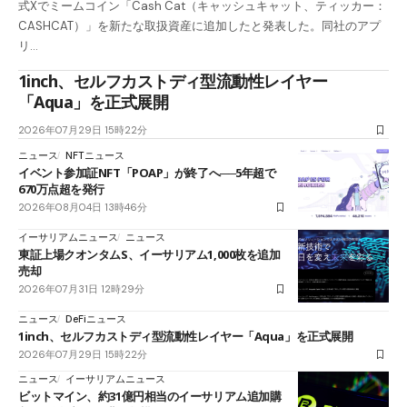
式Xでミームコイン「Cash Cat（キャッシュキャット、ティッカー：
CASHCAT）」を新たな取扱資産に追加したと発表した。同社のアプ
リ…
1inch、セルフカストディ型流動性レイヤー
「Aqua」を正式展開
2026年07月29日 15時22分
ニュース
NFTニュース
イベント参加証NFT「POAP」が終了へ──5年超で
670万点超を発行
2026年08月04日 13時46分
イーサリアムニュース
ニュース
東証上場クオンタムS、イーサリアム1,000枚を追加
売却
2026年07月31日 12時29分
ニュース
DeFiニュース
1inch、セルフカストディ型流動性レイヤー「Aqua」を正式展開
2026年07月29日 15時22分
ニュース
イーサリアムニュース
ビットマイン、約31億円相当のイーサリアム追加購