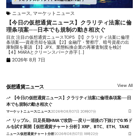
ニュース
,
マーケットニュース
【今日の仮想通貨ニュース】クラリティ法案に倫
リ
理条項案──日本でも規制の動き相次ぐ
下
分
目次 注目の仮想通貨ニュースTOP5 【1】クラリティ法案に倫理
条項案──資産売却を協議 【2】金融庁・警察庁、暗号資産の出
目
庫制限を要請 【3】JPX、業態転換企業の再審査制度を検討
ト
【4】MARAとクリーンスパーク赤字 […]
（
（X
2026年 8月 7日
View All
仮想通貨ニュース
【今日の仮想通貨ニュース】クラリティ法案に倫理条項案──日
本でも規制の動き相次ぐ
マーケットニュース
ニュース
2026年08月07日 20時07分
リップル、日足長期HMAで攻防──戻り一巡後の下抜けで0.95ド
ルを試す展開【仮想通貨チャート分析】XRP、BTC、ETH、TAKE
ニュース
仮想通貨チャート分析
2026年08月07日 18時22分