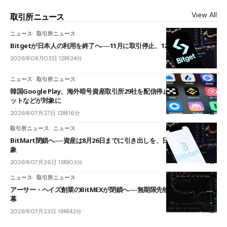
View All
取引所ニュース
ニュース
取引所ニュース
Bitgetが日本人の利用を終了へ──11月に取引停止、12月末に強制決済
2026年08月03日 12時24分
ニュース
取引所ニュース
韓国Google Play、海外暗号資産取引所29社を配信停止──OKXやバイビ
ットなどが対象に
2026年07月27日 12時16分
取引所ニュース
ニュース
BitMart閉鎖へ──資産は8月26日までに引き出しを、日本人利用者も対
象
2026年07月26日 13時03分
ニュース
取引所ニュース
アーサー・ヘイズ創業のBitMEXが閉鎖へ──無期限先物を生んだ11年に
幕
2026年07月23日 19時42分