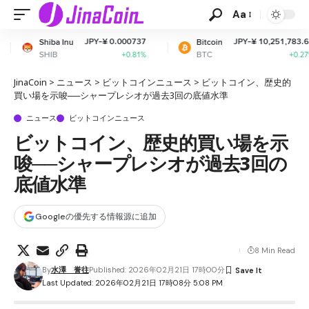
Aa
JPY-¥ 0.000737
JPY-¥ 10,251,783.62
Bitcoin
Ethe
BTC
ETH
+0.81%
+0.27%
JinaCoin
>
ニュース
>
ビットコインニュース
>
ビットコイン、歴史的
買い場を示唆──シャープレシオが過去3回の底値水準
ニュース
ビットコインニュース
ビットコイン、歴史的買い場を示
唆──シャープレシオが過去3回の
底値水準
Googleの優先する情報源に追加
8 Min Read
By
水澤 誉往
Published: 2026年02月21日 17時00分
Last Updated: 2026年02月21日 17時08分 5:08 PM