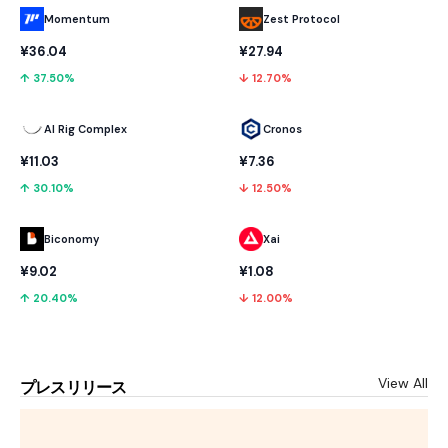
Momentum
Zest Protocol
¥36.04
¥27.94
↑ 37.50%
↓ 12.70%
AI Rig Complex
Cronos
¥11.03
¥7.36
↑ 30.10%
↓ 12.50%
Biconomy
Xai
¥9.02
¥1.08
↑ 20.40%
↓ 12.00%
View All
プレスリリース