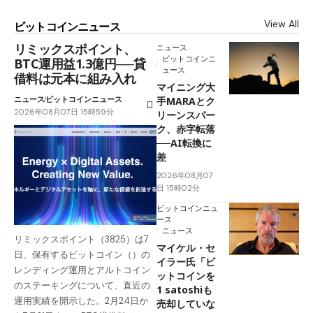
View All
ビットコインニュース
リミックスポイント、
ニュース
ビットコインニ
BTC運用益1.3億円──貸
ュース
借料は元本に組み入れ
マイニング大
ニュース
ビットコインニュース
手MARAとク
2026年08月07日 15時59分
リーンスパー
ク、赤字転落
──AI転換に
差
2026年08月07
日 15時02分
ビットコインニュ
ース
ニュース
リミックスポイント（3825）は7
マイケル・セ
日、保有するビットコイン（）の
イラー氏「ビ
レンディング運用とアルトコイン
ットコインを
のステーキングについて、直近の
1 satoshiも
運用実績を開示した。2月24日か
売却していな