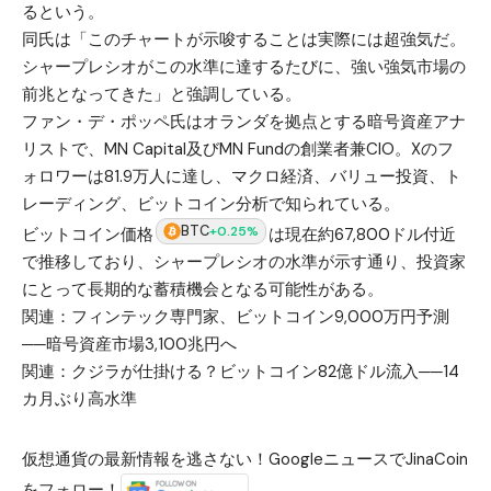
るという。
同氏は「このチャートが示唆することは実際には超強気だ。
シャープレシオがこの水準に達するたびに、強い強気市場の
前兆となってきた」と強調している。
ファン・デ・ポッペ氏はオランダを拠点とする暗号資産アナ
リストで、MN Capital及びMN Fundの創業者兼CIO。Xのフ
ォロワーは81.9万人に達し、マクロ経済、バリュー投資、ト
レーディング、ビットコイン分析で知られている。
BTC
+0.25%
ビットコイン価格
は現在約67,800ドル付近
で推移しており、シャープレシオの水準が示す通り、投資家
にとって長期的な蓄積機会となる可能性がある。
関連：
フィンテック専門家、ビットコイン9,000万円予測
──暗号資産市場3,100兆円へ
関連：
クジラが仕掛ける？ビットコイン82億ドル流入──14
カ月ぶり高水準
仮想通貨の最新情報を逃さない！GoogleニュースでJinaCoin
をフォロー！