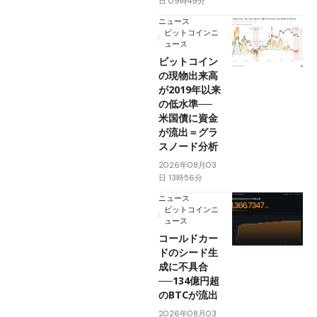
日 09時49分
ニュース
ビットコインニ
ュース
ビットコイン
の現物出来高
が2019年以来
の低水準──
米国債に資金
が流出＝グラ
スノード分析
2026年08月03
日 13時56分
ニュース
ビットコインニ
ュース
コールドカー
ドのシード生
成に不具合
──134億円超
のBTCが流出
2026年08月03