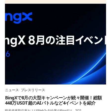
ニュース
プレスリリース
BingXで8月の大型キャンペーンが続々開催！総額
448万USDT超のAIバトルなど4イベントを紹介
暗号資産取引所およびWeb3-AI企業のBingXは、202…