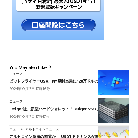
You May also Like
ニュース
ビットフライヤーUSA、NY規制当局に120万ドルの罰金を科される
2024年10月17日 17時46分
ニュース
Ledger社、新型ハードウォレット「Ledger Stax」発表
2024年10月17日 17時47分
ニュース
アルトコインニュース
アルトコイン急騰の前兆か──USDTドミナンスが週足で4度目の弱気