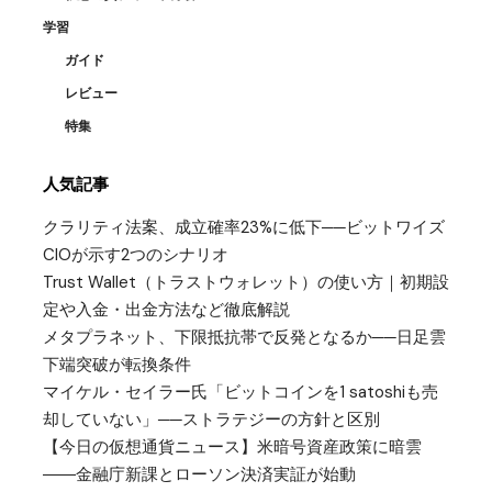
学習
ガイド
レビュー
特集
人気記事
クラリティ法案、成立確率23%に低下──ビットワイズ
CIOが示す2つのシナリオ
Trust Wallet（トラストウォレット）の使い方｜初期設
定や入金・出金方法など徹底解説
メタプラネット、下限抵抗帯で反発となるか──日足雲
下端突破が転換条件
マイケル・セイラー氏「ビットコインを1 satoshiも売
却していない」──ストラテジーの方針と区別
【今日の仮想通貨ニュース】米暗号資産政策に暗雲
――金融庁新課とローソン決済実証が始動