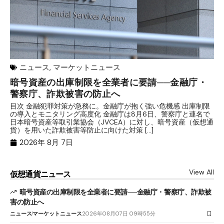
ニュース
,
マーケットニュース
暗号資産の出庫制限を全業者に要請──金融庁・
【
警察庁、詐欺被害の防止へ
B
目次 金融犯罪対策が急務に。金融庁が抱く強い危機感 出庫制限
目
の導入とモニタリング高度化 金融庁は8月6日、警察庁と連名で
業
日本暗号資産等取引業協会（JVCEA）に対し、暗号資産（仮想通
発
貨）を用いた詐欺被害等防止に向けた対策 […]
―
2026年 8月 7日
View All
仮想通貨ニュース
暗号資産の出庫制限を全業者に要請──金融庁・警察庁、詐欺被
害の防止へ
ニュース
マーケットニュース
2026年08月07日 09時55分