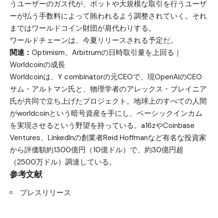
うユーザーのガス代が、ボットや大規模な取引を行うユーザ
ーが払う手数料によって賄われるよう調整されていく。それ
まではワールドコイン財団が肩代わりする。
ワールドチェーンは、今夏リリースされる予定だ。
関連：
Optimism、Arbitrumの日時取引量を上回る｜
Worldcoinの成長
Worldcoinは、Y combinatorの元CEOで、現OpenAIのCEO
サム・アルトマン氏と、物理学者のアレックス・ブレイニア
氏が共同で立ち上げたプロジェクト。地球上のすべての人間
がworldcoinという暗号資産を手にし、ベーシックインカム
を実現させるという野望を持っている。a16zやCoinbase
Ventures、LinkedInの創業者Reid Hoffmanなど有名な投資家
から評価額約1300億円（10億ドル）で、約30億円超
（2500万ドル）調達している。
参考文献
プレスリリース