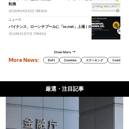
転換
2026年04月10日 11時16分
ニュース
バイナンス、ローンチプールに「io.net」上場｜DePIN銘柄
2024年10月17日 17時42分
Show More
More News:
DeFi
Zoomex
ステーキング
Coinbase
厳選・注目記事