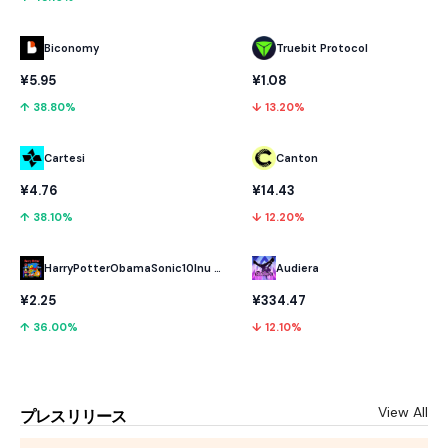
Biconomy
Truebit Protocol
¥5.95
¥1.08
↑ 38.80%
↓ 13.20%
Cartesi
Canton
¥4.76
¥14.43
↑ 38.10%
↓ 12.20%
HarryPotterObamaSonic10Inu (ETH)
Audiera
¥2.25
¥334.47
↑ 36.00%
↓ 12.10%
View All
プレスリリース