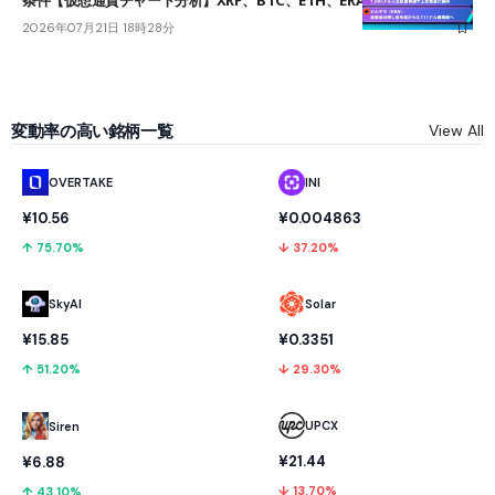
条件【仮想通貨チャート分析】XRP、BTC、ETH、ERA
2026年07月21日 18時28分
変動率の高い銘柄一覧
View All
OVERTAKE
INI
¥10.56
¥0.004863
↑ 75.70%
↓ 37.20%
SkyAI
Solar
¥15.85
¥0.3351
↑ 51.20%
↓ 29.30%
UPCX
Siren
¥21.44
¥6.88
↓ 13.70%
↑ 43.10%