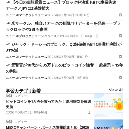
【今日の仮想通貨ニュース】ブロック好決算もBTC事業失速｜
アークとJPYCは基盤拡大
ニュース
マーケットニュース
2026年08月06日 20時07分
米サークル、独自L1アークの初期バリデーターを発表――ブラ
ックロックやSBIも参画
ニュース
ブロックチェーンニュース
2026年08月06日 16時03分
ジャック・ドーシーのブロック、Q2好決算もBTC事業粗利益が
31%減
ニュース
マーケットニュース
2026年08月06日 14時01分
元警官が10代から35万ドルのビットコイン強奪──終身刑＋15年
の判決
ニュース
マーケットニュース
2026年08月06日 12時45分
View All
学習カテゴリ新着
学習
レビュー
ビットコインを1万円分買ってみた！運用損益を毎週
更新
2026年08月06日 19時46分
学習
レビュー
MEXCキャンペーン・ボーナス情報総まとめ【2026