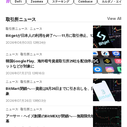
#
DeFi
Zoomex
ステーキング
Coinbase
カルダノ・エイダ（Ca
View All
取引所ニュース
取引所ニュース
ニュース
Bitgetが日本人の利用を終了へ──11月に取引停止、12月末に強制決済
2026年08月03日 12時24分
ニュース
取引所ニュース
韓国Google Play、海外暗号資産取引所29社を配信停止──OKXやバイビ
ットなどが対象に
2026年07月27日 12時16分
ニュース
取引所ニュース
BitMart閉鎖へ──資産は8月26日までに引き出しを、日本人利用者も対
象
2026年07月26日 13時03分
ニュース
取引所ニュース
アーサー・ヘイズ創業のBitMEXが閉鎖へ──無期限先物を生んだ11年に
幕