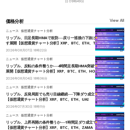
日 09時49分
View All
価格分析
ニュース
仮想通貨チャート分析
リップル、日足長期HMAで攻防──戻り一巡後の下抜けで0.95ドルを試
す展開【仮想通貨チャート分析】XRP、BTC、ETH、TAKE
2026年08月07日 18時22分
ニュース
仮想通貨チャート分析
リップル、反転の条件整うか──4時間足長期HMA突破で雲下端を目指す
展開【仮想通貨チャート分析】XRP、BTC、ETH、HOME
2026年08月04日 18時36分
ニュース
仮想通貨チャート分析
リップル、反発局面でも売り目線継続──下降ダウ成立で下値追う展開
【仮想通貨チャート分析】XRP、BTC、ETH、UAI
2026年07月30日 18時11分
ニュース
仮想通貨チャート分析
リップル、上昇再開の条件整うか──1時間足ダウ成立で1.185ドルを狙う
【仮想通貨チャート分析】XRP、BTC、ETH、ZAMA