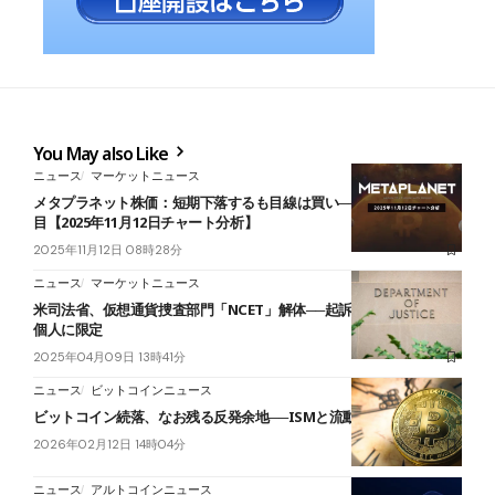
You May also Like
ニュース
マーケットニュース
メタプラネット株価：短期下落するも目線は買い──440円突破に注
目【2025年11月12日チャート分析】
2025年11月12日 08時28分
ニュース
マーケットニュース
米司法省、仮想通貨捜査部門「NCET」解体──起訴対象は悪用した
個人に限定
2025年04月09日 13時41分
ニュース
ビットコインニュース
ビットコイン続落、なお残る反発余地──ISMと流動性が下支え
2026年02月12日 14時04分
ニュース
アルトコインニュース