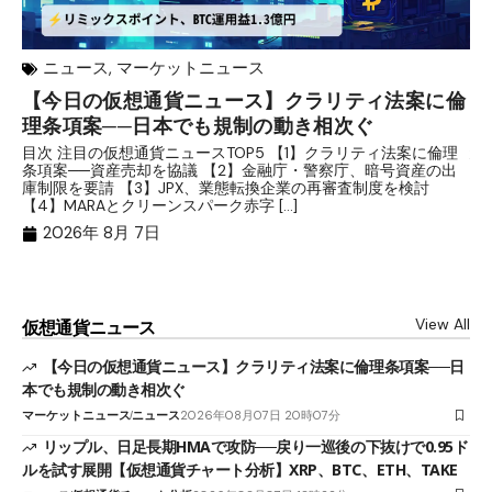
ニュース
,
マーケットニュース
【今日の仮想通貨ニュース】クラリティ法案に倫
リ
理条項案──日本でも規制の動き相次ぐ
下
分
目次 注目の仮想通貨ニュースTOP5 【1】クラリティ法案に倫理
条項案──資産売却を協議 【2】金融庁・警察庁、暗号資産の出
目
庫制限を要請 【3】JPX、業態転換企業の再審査制度を検討
ト
【4】MARAとクリーンスパーク赤字 […]
（
（X
2026年 8月 7日
View All
仮想通貨ニュース
【今日の仮想通貨ニュース】クラリティ法案に倫理条項案──日
本でも規制の動き相次ぐ
マーケットニュース
ニュース
2026年08月07日 20時07分
リップル、日足長期HMAで攻防──戻り一巡後の下抜けで0.95ド
ルを試す展開【仮想通貨チャート分析】XRP、BTC、ETH、TAKE