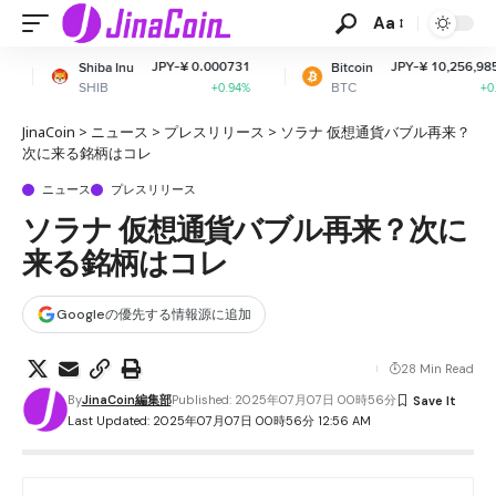
Aa
JPY-¥ 0.000731
JPY-¥ 10,256,985.55
Inu
Bitcoin
E
BTC
E
+0.94%
+0.52%
JinaCoin
>
ニュース
>
プレスリリース
>
ソラナ 仮想通貨バブル再来？
次に来る銘柄はコレ
ニュース
プレスリリース
ソラナ 仮想通貨バブル再来？次に
来る銘柄はコレ
Googleの優先する情報源に追加
28 Min Read
By
JinaCoin編集部
Published: 2025年07月07日 00時56分
Last Updated: 2025年07月07日 00時56分 12:56 AM