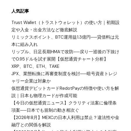
人気記事
Trust Wallet（トラストウォレット）の使い方｜初期設
定や入金・出金方法など徹底解説
リミックスポイント、BTC運用益1.3億円──貸借料は元
本に組み入れ
リップル、日足長期HMAで攻防──戻り一巡後の下抜け
で0.95ドルを試す展開【仮想通貨チャート分析】
XRP、BTC、ETH、TAKE
JPX、業態転換に再審査制度を検討──暗号資産トレジ
ャリー企業は対象か
仮想通貨デビットカードRedotPayの特徴や使い方を解
説｜日本も物理カードが作成可能
【今日の仮想通貨ニュース】クラリティ法案に倫理条
項案──日本でも規制の動き相次ぐ
【2026年8月】MEXCの日本人利用は禁止？違法性や金
融庁との関係を解説