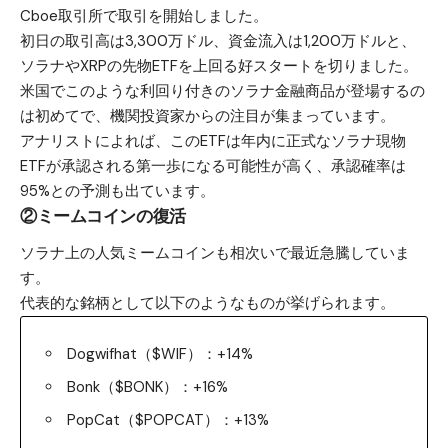
Cboe取引所で取引を開始しました。
初日の取引高は3,300万ドル、資金流入は1,200万ドルと、
ソラナやXRPの先物ETFを上回る好スタートを切りました。
米国でこのような利回り付きのソラナ金融商品が登場するの
は初めてで、機関投資家からの注目が集まっています。
アナリストによれば、このETFは年内に正式なソラナ現物
ETFが承認される第一歩になる可能性が高く、承認確率は
95%との予測も出ています。
②ミームコインの復活
ソラナ上の人気ミームコインも相次いで最近急騰していま
す。
代表的な銘柄として以下のようなものが挙げられます。
Dogwifhat（$WIF）：+14%
Bonk（$BONK）：+16%
PopCat（$POPCAT）：+13%