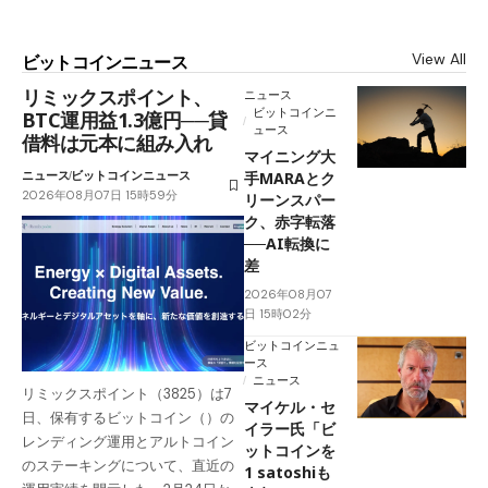
View All
ビットコインニュース
リミックスポイント、
ニュース
ビットコインニ
BTC運用益1.3億円──貸
ュース
借料は元本に組み入れ
マイニング大
ニュース
ビットコインニュース
手MARAとク
2026年08月07日 15時59分
リーンスパー
ク、赤字転落
──AI転換に
差
2026年08月07
日 15時02分
ビットコインニュ
ース
ニュース
リミックスポイント（3825）は7
マイケル・セ
日、保有するビットコイン（）の
イラー氏「ビ
レンディング運用とアルトコイン
ットコインを
のステーキングについて、直近の
1 satoshiも