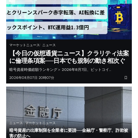
マーケットニュース
ニュース
【今日の仮想通貨ニュース】クラリティ法案
に倫理条項案──日本でも規制の動き相次ぐ
暗号資産時価総額ランキング＞ 2026年8月7日、ビットコイ…
2026年08月07日 20時07分
ニュース
マーケットニュース
暗号資産の出庫制限を全業者に要請──金融庁・警察庁、詐欺被
害の防止へ