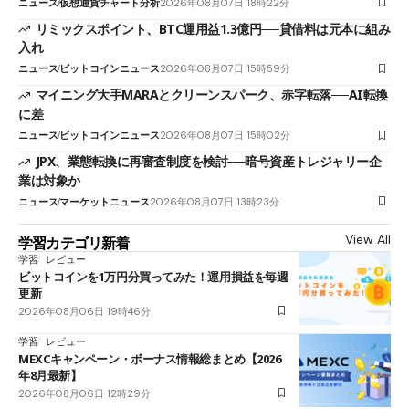
ニュース
仮想通貨チャート分析
2026年08月07日 18時22分
リミックスポイント、BTC運用益1.3億円──貸借料は元本に組み
入れ
ニュース
ビットコインニュース
2026年08月07日 15時59分
マイニング大手MARAとクリーンスパーク、赤字転落──AI転換
に差
ニュース
ビットコインニュース
2026年08月07日 15時02分
JPX、業態転換に再審査制度を検討──暗号資産トレジャリー企
業は対象か
ニュース
マーケットニュース
2026年08月07日 13時23分
View All
学習カテゴリ新着
学習
レビュー
ビットコインを1万円分買ってみた！運用損益を毎週
更新
2026年08月06日 19時46分
学習
レビュー
MEXCキャンペーン・ボーナス情報総まとめ【2026
年8月最新】
2026年08月06日 12時29分