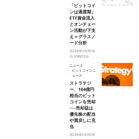
「ビットコイ
ンは過渡期」
ETF資金流入
とオンチェー
ン活動が下支
え＝グラスノ
ード分析
2026年08月04
日 10時02分
ニュース
ビットコインニ
ュース
ストラテジ
ー、164億円
相当のビット
コインを売却
──売却益は
優先株の配当
や買戻しに充
当
2026年08月04