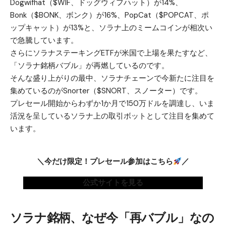
Dogwifhat（$WIF、ドッグウィフハット）が14%、
Bonk（$BONK、ボンク）が16%、PopCat（$POPCAT、ポ
ップキャット）が13%と、ソラナ上のミームコインが相次い
で急騰しています。
さらに
ソラナステーキングETFが米国で上場
を果たすなど、
「ソラナ銘柄バブル」が再燃しているのです。
そんな盛り上がりの最中、ソラナチェーンで今新たに注目を
集めているのがSnorter（$SNORT、スノーター）です。
プレセール開始からわずか1か月で150万ドルを調達し、いま
活況を呈しているソラナ上の取引ボットとして注目を集めて
います。
＼今だけ限定！プレセール参加はこちら
／
公式サイトを見る
ソラナ銘柄、なぜ今「再バブル」なの