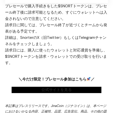
プレセールで購入手続きをした$SNORTトークンは、プレセ
ール終了後に請求可能となるため、すぐにウォレットへは入
金されないので注意してください。
請求日に関しては、プレセール終了が近づくとチームから発
表がある予定です。
詳細は、Snorterの
X（旧Twitter）
もしくは
Telegramチャン
ネル
をチェックしましょう。
請求日には、購入に使ったウォレットと対応通貨を準備し、
$SNORTトークンを請求・ウォレットでの受け取りを行いま
す。
＼今だけ限定！プレセール参加はこちら
／
公式サイトを見る
本記事はプレスリリースです。JinaCoin（ジナコイン）は、本ページ
におけるいかなる内容、正確性、品質、広告宣伝、商品、その他の題