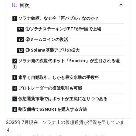
目次
ソラナ銘柄、なぜ今「再バブル」なのか？
①ソラナステーキングETFが米国で上場
②ミームコインの復活
③ Solana基盤アプリの拡大
ソラナ発の次世代ボット「Snorter」が注目される理
由
素早く自動取引、しかも最安水準の手数料
プロトレーダーの模倣取引も可能
仮想通貨市場ではボットが主流になりつつある
割安価格で$SNORTを購入する方法
2025年7月現在、ソラナ上の仮想通貨が活況を呈していま
す。