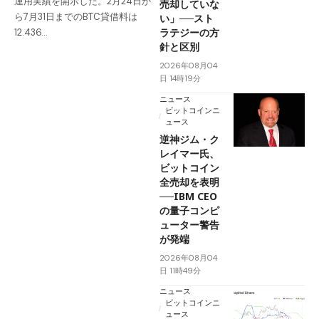
運用実績を開示した。2月24日か
売却していな
ら7月31日までのBTC貸借料は
い」──スト
ラテジーの方
12.436…
針と区別
2026年08月04
日 14時19分
ニュース
ビットコインニ
ュース
逆神ジム・ク
レイマー氏、
ビットコイン
全売却を表明
──IBM CEO
の量子コンピ
ューター警告
が発端
2026年08月04
日 11時49分
ニュース
ビットコインニ
ュース