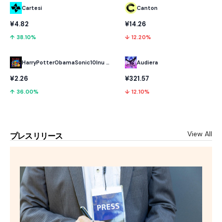
Cartesi
Canton
¥4.82
¥14.26
↑ 38.10%
↓ 12.20%
HarryPotterObamaSonic10Inu (ETH)
Audiera
¥2.26
¥321.57
↑ 36.00%
↓ 12.10%
View All
プレスリリース