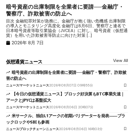
暗号資産の出庫制限を全業者に要請──金融庁・
【
警察庁、詐欺被害の防止へ
B
目次 金融犯罪対策が急務に。金融庁が抱く強い危機感 出庫制限
目
の導入とモニタリング高度化 金融庁は8月6日、警察庁と連名で
業
日本暗号資産等取引業協会（JVCEA）に対し、暗号資産（仮想通
発
貨）を用いた詐欺被害等防止に向けた対策 […]
―
2026年 8月 7日
View All
仮想通貨ニュース
暗号資産の出庫制限を全業者に要請──金融庁・警察庁、詐欺被
害の防止へ
ニュース
マーケットニュース
2026年08月07日 09時55分
【今日の仮想通貨ニュース】ブロック好決算もBTC事業失速｜
アークとJPYCは基盤拡大
ニュース
マーケットニュース
2026年08月06日 20時07分
米サークル、独自L1アークの初期バリデーターを発表――ブラ
ックロックやSBIも参画
ニュース
ブロックチェーンニュース
2026年08月06日 16時03分