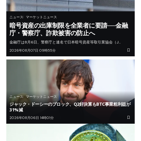
ニュース
マーケットニュース
暗号資産の出庫制限を全業者に要請──金融
庁・警察庁、詐欺被害の防止へ
金融庁は8月6日、警察庁と連名で日本暗号資産等取引業協会（J…
2026年08月07日 09時55分
ニュース
マーケットニュース
ジャック・ドーシーのブロック、Q2好決算もBTC事業粗利益が
31%減
2026年08月06日 14時01分