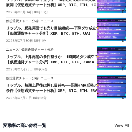
展開【仮想通貨チャート分析】XRP、BTC、ETH、HOME
2026年08月04日 18時36分
仮想通貨チャート分析
ニュース
リップル、反発局面でも売り目線継続──下降ダウ成立で下値追う展開
【仮想通貨チャート分析】XRP、BTC、ETH、UAI
2026年07月30日 18時11分
ニュース
仮想通貨チャート分析
リップル、上昇再開の条件整うか──1時間足ダウ成立で1.185ドルを狙う
【仮想通貨チャート分析】XRP、BTC、ETH、ZAMA
2026年07月23日 19時07分
仮想通貨チャート分析
ニュース
リップル、短期上昇後は押し目待ち──長期HMA反発と雲上抜けが買い
条件【仮想通貨チャート分析】XRP、BTC、ETH、ERA
2026年07月21日 18時28分
変動率の高い銘柄一覧
View All