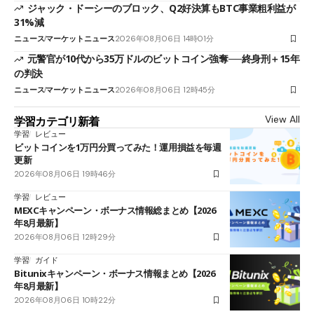
ジャック・ドーシーのブロック、Q2好決算もBTC事業粗利益が
31%減
ニュース
マーケットニュース
2026年08月06日 14時01分
元警官が10代から35万ドルのビットコイン強奪──終身刑＋15年
の判決
ニュース
マーケットニュース
2026年08月06日 12時45分
View All
学習カテゴリ新着
学習
レビュー
ビットコインを1万円分買ってみた！運用損益を毎週
更新
2026年08月06日 19時46分
学習
レビュー
MEXCキャンペーン・ボーナス情報総まとめ【2026
年8月最新】
2026年08月06日 12時29分
学習
ガイド
Bitunixキャンペーン・ボーナス情報まとめ【2026
年8月最新】
2026年08月06日 10時22分