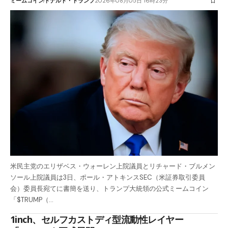
ミームコイン
ドナルド・トランプ
2026年08月05日 16時23分
米民主党のエリザベス・ウォーレン上院議員とリチャード・ブルメン
ソール上院議員は3日、ポール・アトキンスSEC（米証券取引委員
会）委員長宛てに書簡を送り、トランプ大統領の公式ミームコイン
「$TRUMP（…
1inch、セルフカストディ型流動性レイヤー