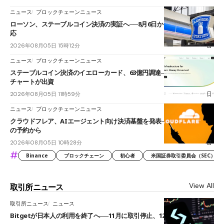
ニュース
ブロックチェーンニュース
ローソン、ステーブルコイン決済の実証へ──8月6日からJPYCやUSDC対
応
2026年08月05日 15時12分
ニュース
ブロックチェーンニュース
ステーブルコイン決済のイエローカード、63億円調達──ソニーやスタン
チャートが出資
2026年08月05日 11時59分
ニュース
ブロックチェーンニュース
クラウドフレア、AIエージェント向け決済基盤を発表──まずハンドル名
の予約から
2026年08月05日 10時28分
#
Binance
ブロックチェーン
初心者
米国証券取引委員会（SEC）
View All
取引所ニュース
取引所ニュース
ニュース
Bitgetが日本人の利用を終了へ──11月に取引停止、12月末に強制決済