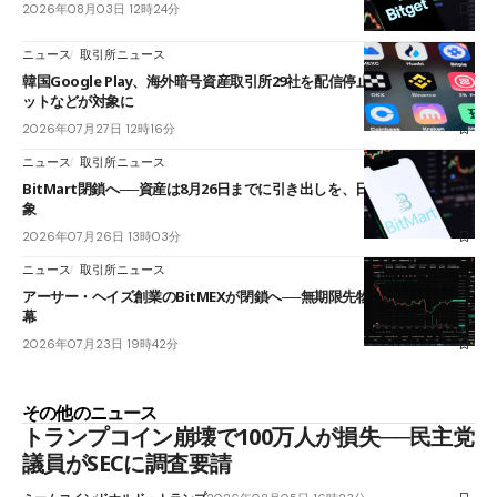
2026年08月03日 12時24分
ニュース
取引所ニュース
韓国Google Play、海外暗号資産取引所29社を配信停止──OKXやバイビ
ットなどが対象に
2026年07月27日 12時16分
ニュース
取引所ニュース
BitMart閉鎖へ──資産は8月26日までに引き出しを、日本人利用者も対
象
2026年07月26日 13時03分
ニュース
取引所ニュース
アーサー・ヘイズ創業のBitMEXが閉鎖へ──無期限先物を生んだ11年に
幕
2026年07月23日 19時42分
その他のニュース
トランプコイン崩壊で100万人が損失──民主党
議員がSECに調査要請