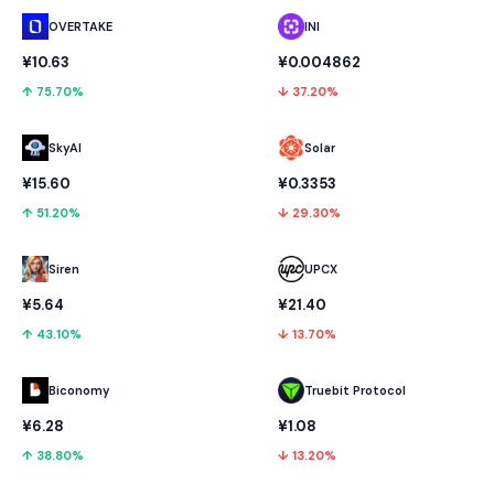
OVERTAKE
INI
¥10.63
¥0.004862
↑ 75.70%
↓ 37.20%
SkyAI
Solar
¥15.60
¥0.3353
↑ 51.20%
↓ 29.30%
UPCX
Siren
¥21.40
¥5.64
↓ 13.70%
↑ 43.10%
Biconomy
Truebit Protocol
¥6.28
¥1.08
↑ 38.80%
↓ 13.20%