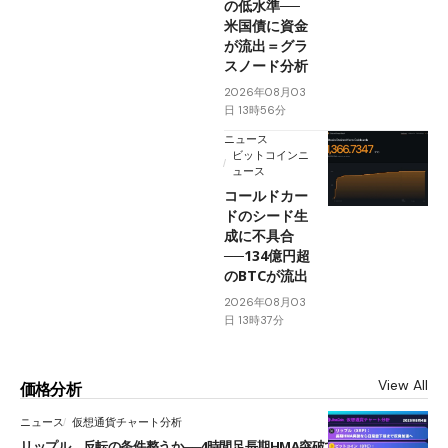
の低水準──
米国債に資金
が流出＝グラ
スノード分析
2026年08月03
日 13時56分
ニュース
ビットコインニ
ュース
コールドカー
ドのシード生
成に不具合
──134億円超
のBTCが流出
2026年08月03
日 13時37分
View All
価格分析
ニュース
仮想通貨チャート分析
リップル、反転の条件整うか──4時間足長期HMA突破で雲下端を目指す