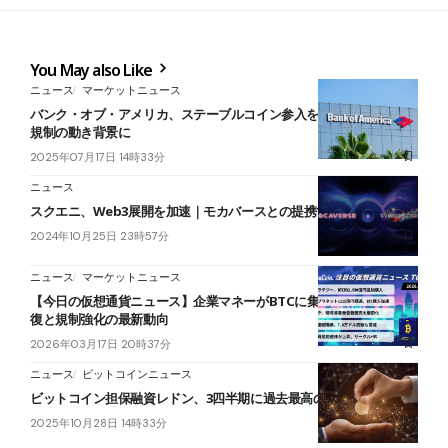
You May also Like
ニュース
マーケットニュース
バンク・オブ・アメリカ、ステーブルコイン参入を検討──仮想通貨
規制の動き背景に
2025年07月17日 14時33分
ニュース
スクエニ、Web3展開を加速｜モカバースとの提携で新たな扉を開く
2024年10月25日 23時57分
ニュース
マーケットニュース
【今日の仮想通貨ニュース】企業マネーがBTCに集中｜7.4万ドル回
復と規制強化の最新動向
2026年03月17日 20時37分
ニュース
ビットコインニュース
ビットコイン担保融資レドン、3四半期に過去最高の融資額を記録
2025年10月28日 14時33分