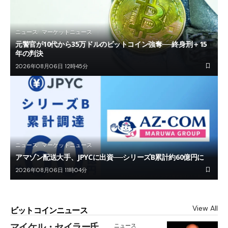
ニュース
マーケットニュース
元警官が10代から35万ドルのビットコイン強奪──終身刑＋15
年の判決
2026年08月06日 12時45分
ニュース
マーケットニュース
アマゾン配送大手、JPYCに出資──シリーズB累計約60億円に
2026年08月06日 11時04分
View All
ビットコインニュース
マイケル・セイラー氏
ニュース