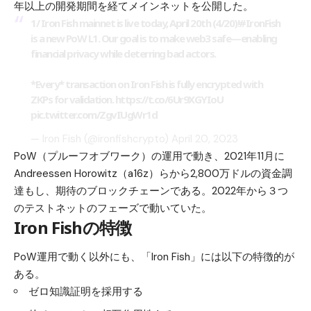
年以上の開発期間を経てメインネットを公開した。
1/ Iron Fish mainnet is live today, April 20th (4/20)!
#IronFish
is a new PoW L1. Our goal is to make web3 safe—enabling
financial privacy while deterring bad actors.
*Every* transaction on Iron Fish is fully encrypted with
ZKPs for validation.
https://t.co/6Ur9XGYIoU
pic.twitter.com/ZgvIUgWr1d
— Iron Fish (@ironfishcrypto)
April 20, 2023
PoW（プルーフオブワーク）の運用で動き、2021年11月に
Andreessen Horowitz（a16z）らから2,800万ドルの資金調
達もし、期待のブロックチェーンである。2022年から３つ
のテストネットのフェーズで動いていた。
Iron Fishの特徴
PoW運用で動く以外にも、「Iron Fish」には以下の特徴的が
ある。
ゼロ知識証明を採用する