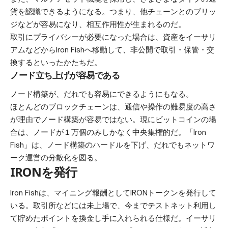
貨を認識できるようになる。つまり、他チェーンとのブリッ
ジなどが容易になり、相互作用性が生まれるのだ。
取引にプライバシーが必要になった場合は、資産をイーサリ
アムなどからIron Fishへ移動して、非公開で取引・保管・交
換するといったかたちだ。
ノード立ち上げが容易である
ノード構築が、だれでも容易にできるようにもなる。
ほとんどのブロックチェーンは、通信や操作の難易度の高さ
が理由でノード構築が容易ではない。現にビットコインの場
合は、ノードが１万個のみしかなく中央集権的だ。「Iron
Fish」は、ノード構築のハードルを下げ、だれでもネットワ
ーク運営の分散化を図る。
IRONを発行
Iron Fishは、マイニング報酬としてIRONトークンを発行して
いる。取引所などには未上場で、今までテストネット利用し
て貯めたポイントを換金し手に入れられる仕様だ。イーサリ