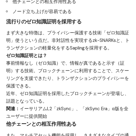
他チェーンとの相互作用性ある
ノード立ち上げが容易である
流行りのゼロ知識証明を採用する
まず大きな特徴は、プライバシー保護する技術「ゼロ知識証
明」使うという点だ。非対話性を実現するzk-SNARKsと、ト
ランザクションの軽量化をするSaplingを採用する。
ゼロ知識証明とは？
事前情報なし（ゼロ知識）で、情報が真であると示す（証
明）する技術。ブロックチェーンに利用することで、スケー
リングを支援できたり、トランザクションのプライバシーを
保護できる。
近年、ゼロ知識証明を採用したブロックチェーンが登場し、
話題となっている。
関連：
イーサリアムL2「zkSync」、「zkSync Era」α版を全
ユーザーに提供開始
他チェーンとの相互作用性ある
また、マルチアセット機能を採用し、さまざまなタイプの通