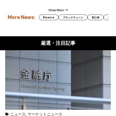
Show More
More News:
Binance
ブロックチェーン
初心者
米国証
厳選・注目記事
ニュース
,
マーケットニュース