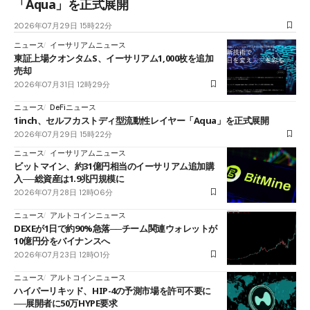
「Aqua」を正式展開
2026年07月29日 15時22分
ニュース
イーサリアムニュース
東証上場クオンタムS、イーサリアム1,000枚を追加
売却
2026年07月31日 12時29分
ニュース
DeFiニュース
1inch、セルフカストディ型流動性レイヤー「Aqua」を正式展開
2026年07月29日 15時22分
ニュース
イーサリアムニュース
ビットマイン、約31億円相当のイーサリアム追加購
入──総資産は1.9兆円規模に
2026年07月28日 12時06分
ニュース
アルトコインニュース
DEXEが1日で約90%急落──チーム関連ウォレットが
10億円分をバイナンスへ
2026年07月23日 12時01分
ニュース
アルトコインニュース
ハイパーリキッド、HIP-4の予測市場を許可不要に
──展開者に50万HYPE要求