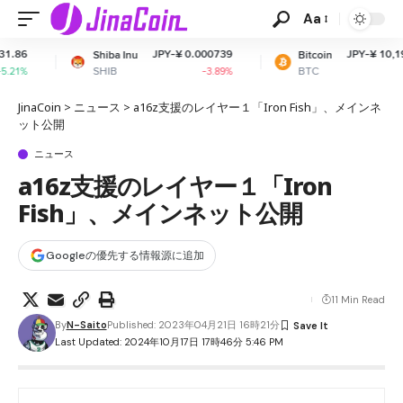
Aa
JPY-¥ 0.000739
JPY-¥ 10,192,622.55
hiba Inu
Bitcoin
SHIB
BTC
-3.89%
-0.26%
JinaCoin
>
ニュース
>
a16z支援のレイヤー１「Iron Fish」、メインネ
ット公開
ニュース
a16z支援のレイヤー１「Iron
Fish」、メインネット公開
Googleの優先する情報源に追加
11 Min Read
By
N-Saito
Published: 2023年04月21日 16時21分
Last Updated: 2024年10月17日 17時46分 5:46 PM