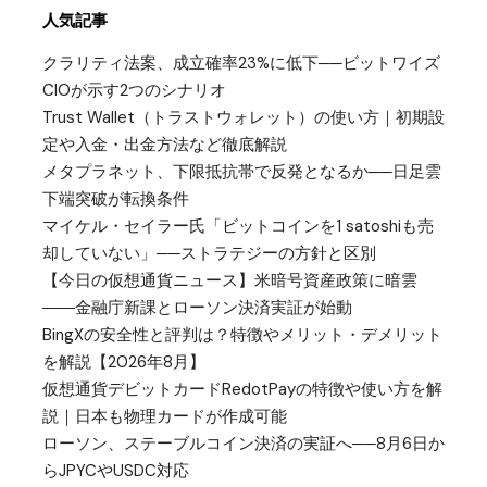
人気記事
クラリティ法案、成立確率23%に低下──ビットワイズ
CIOが示す2つのシナリオ
Trust Wallet（トラストウォレット）の使い方｜初期設
定や入金・出金方法など徹底解説
メタプラネット、下限抵抗帯で反発となるか──日足雲
下端突破が転換条件
マイケル・セイラー氏「ビットコインを1 satoshiも売
却していない」──ストラテジーの方針と区別
【今日の仮想通貨ニュース】米暗号資産政策に暗雲
――金融庁新課とローソン決済実証が始動
BingXの安全性と評判は？特徴やメリット・デメリット
を解説【2026年8月】
仮想通貨デビットカードRedotPayの特徴や使い方を解
説｜日本も物理カードが作成可能
ローソン、ステーブルコイン決済の実証へ──8月6日か
らJPYCやUSDC対応