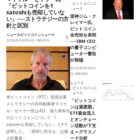
ビットコインニ
「ビットコインを1
ュース
satoshiも売却していな
逆神ジム・ク
い」──ストラテジーの方
レイマー氏、
針と区別
ビットコイン
全売却を表明
ニュース
ビットコインニュース
2026年08月04日 14時19分
──IBM CEO
の量子コンピ
ューター警告
が発端
2026年08月04
日 11時49分
ニュース
ビットコインニ
ュース
米ビットコイン（BTC）投資企業
「ビットコイ
ストラテジーの共同創業者マイケ
ンは過渡期」
ル・セイラー氏は4日、個人保有分
ETF資金流入
のビットコインについて「1
とオンチェー
satoshiも売却していない」とXで
ン活動が下支
え＝グラスノ
説明した。 「絶対に売るな」は個
ード分析
人貯蓄者…