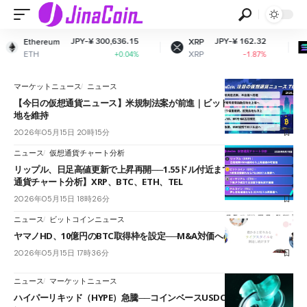
JPY-¥ 300,636.15
JPY-¥ 162.32
Ethereum
XRP
ETH
XRP
+0.04%
-1.87%
マーケットニュース
ニュース
【今日の仮想通貨ニュース】米規制法案が前進｜ビットコインは反発余
地を維持
2026年05月15日 20時15分
ニュース
仮想通貨チャート分析
リップル、日足高値更新で上昇再開──1.55ドル付近まで上値余地【仮想
通貨チャート分析】XRP、BTC、ETH、TEL
2026年05月15日 18時26分
ニュース
ビットコインニュース
ヤマノHD、10億円のBTC取得枠を設定──M&A対価への活用を検討開始
2026年05月15日 17時36分
ニュース
マーケットニュース
ハイパーリキッド（HYPE）急騰──コインベースUSDC提携で45ドル台