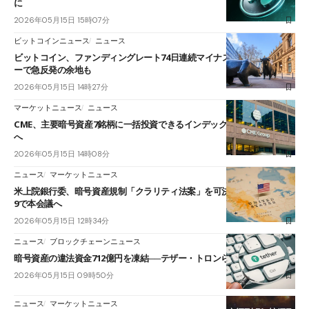
に
2026年05月15日 15時07分
ビットコインニュース
ニュース
ビットコイン、ファンディングレート74日連続マイナス──ショートカバ
ーで急反発の余地も
2026年05月15日 14時27分
マーケットニュース
ニュース
CME、主要暗号資産7銘柄に一括投資できるインデックス先物を6月上場
へ
2026年05月15日 14時08分
ニュース
マーケットニュース
米上院銀行委、暗号資産規制「クラリティ法案」を可決──賛成15・反対
9で本会議へ
2026年05月15日 12時34分
ニュース
ブロックチェーンニュース
暗号資産の違法資金712億円を凍結──テザー・トロンらが成果報告
2026年05月15日 09時50分
ニュース
マーケットニュース