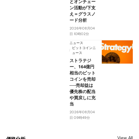
とオンチェー
ン活動が下支
え＝グラスノ
ード分析
2026年08月04
日 10時02分
ニュース
ビットコインニ
ュース
ストラテジ
ー、164億円
相当のビット
コインを売却
──売却益は
優先株の配当
や買戻しに充
当
2026年08月04
日 09時49分
View All
価格分析