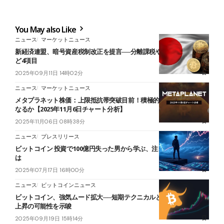
You May also Like
ニュース
マーケットニュース
新経済連盟、暗号資産税制改正を提言──分離課税や相続税見直しな
ど4項目
2025年09月11日 14時02分
ニュース
マーケットニュース
メタプラネット株価：上限抵抗帯突破目前！積極的施策が好材料と
なるか【2025年11月6日チャート分析】
2025年11月06日 08時38分
ニュース
プレスリリース
ビットコイン 投資で100億円失った男から学ぶ、注目の取引ツールと
は
2025年07月17日 16時00分
ニュース
ビットコインニュース
ビットコイン、強気ムード拡大──短期テクニカルと長期サイクルが
上昇の可能性を示唆
2025年09月19日 15時14分