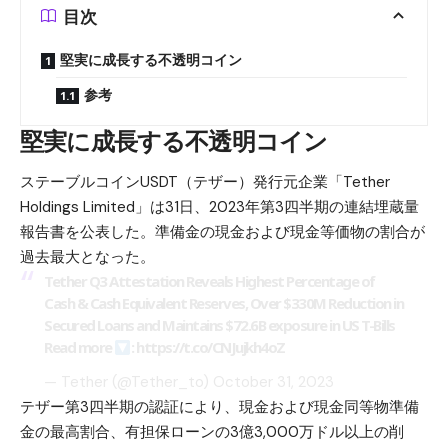
目次
堅実に成長する不透明コイン
参考
堅実に成長する不透明コイン
ステーブルコインUSDT（テザー）発行元企業「Tether
Holdings Limited」は31日、2023年第3四半期の連結埋蔵量
報告書を公表した。準備金の現金および現金等価物の割合が
過去最大となった。
Tether Q3 Attestation Reveals Highest Percentage of
Cash & Cash Equivalent Reserves, Over $330M Reduction in
Secured Loans and Maintains $72.6B exposure in US T-Bills
Read more
:
https://t.co/CNJujkh4oZ
— Tether (@Tether_to)
October 31, 2023
テザー第3四半期の認証により、現金および現金同等物準備
金の最高割合、有担保ローンの3億3,000万ドル以上の削