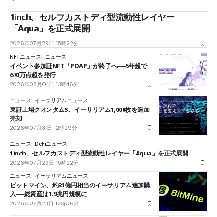
1inch、セルフカストディ型流動性レイヤー
「Aqua」を正式展開
2026年07月29日 15時22分
NFTニュース
ニュース
イベント参加証NFT「POAP」が終了へ──5年超で
670万点超を発行
2026年08月04日 13時46分
ニュース
イーサリアムニュース
東証上場クオンタムS、イーサリアム1,000枚を追加
売却
2026年07月31日 12時29分
ニュース
DeFiニュース
1inch、セルフカストディ型流動性レイヤー「Aqua」を正式展開
2026年07月29日 15時22分
ニュース
イーサリアムニュース
ビットマイン、約31億円相当のイーサリアム追加購
入──総資産は1.9兆円規模に
2026年07月28日 12時06分