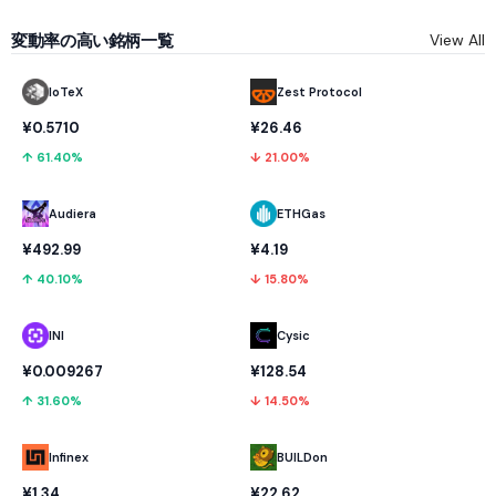
変動率の高い銘柄一覧
View All
IoTeX
Zest Protocol
¥0.5710
¥26.46
↑ 61.40%
↓ 21.00%
Audiera
ETHGas
¥492.99
¥4.19
↑ 40.10%
↓ 15.80%
INI
Cysic
¥0.009267
¥128.54
↑ 31.60%
↓ 14.50%
Infinex
BUILDon
¥1.34
¥22.62