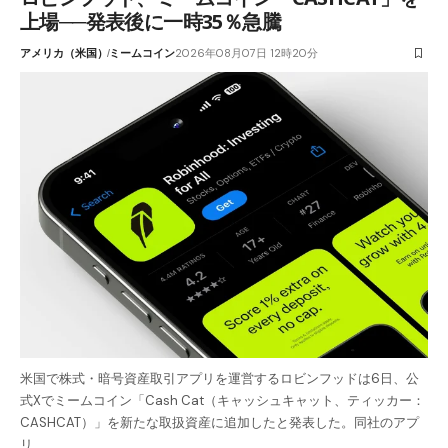
上場──発表後に一時35％急騰
アメリカ（米国）
ミームコイン
2026年08月07日 12時20分
米国で株式・暗号資産取引アプリを運営するロビンフッドは6日、公
式Xでミームコイン「Cash Cat（キャッシュキャット、ティッカー：
CASHCAT）」を新たな取扱資産に追加したと発表した。同社のアプ
リ…