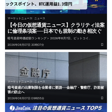
マーケットニュース
ニュース
【今日の仮想通貨ニュース】クラリティ法案
に倫理条項案──日本でも規制の動き相次ぐ
暗号資産時価総額ランキング＞ 2026年8月7日、ビットコイ…
2026年08月07日 20時07分
マーケットニュース
ニュース
暗号資産の出庫制限を全業者に要請──金融庁・警察庁、詐欺被
害の防止へ
2026年08月07日 09時55分