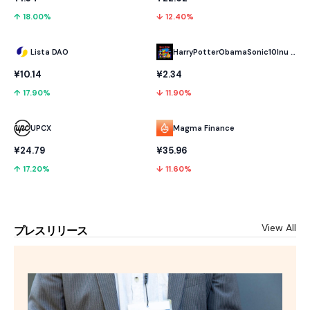
↑ 18.00%
↓ 12.40%
Lista DAO
HarryPotterObamaSonic10Inu (ETH)
¥10.14
¥2.34
↑ 17.90%
↓ 11.90%
UPCX
Magma Finance
¥24.79
¥35.96
↑ 17.20%
↓ 11.60%
View All
プレスリリース