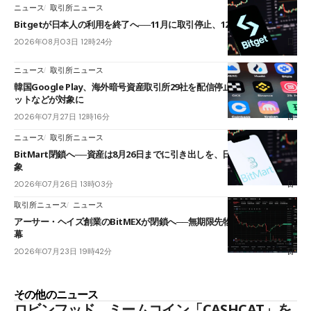
ニュース
取引所ニュース
Bitgetが日本人の利用を終了へ──11月に取引停止、12月末に強制決済
2026年08月03日 12時24分
ニュース
取引所ニュース
韓国Google Play、海外暗号資産取引所29社を配信停止──OKXやバイビ
ットなどが対象に
2026年07月27日 12時16分
ニュース
取引所ニュース
BitMart閉鎖へ──資産は8月26日までに引き出しを、日本人利用者も対
象
2026年07月26日 13時03分
取引所ニュース
ニュース
アーサー・ヘイズ創業のBitMEXが閉鎖へ──無期限先物を生んだ11年に
幕
2026年07月23日 19時42分
その他のニュース
ロビンフッド、ミームコイン「CASHCAT」を