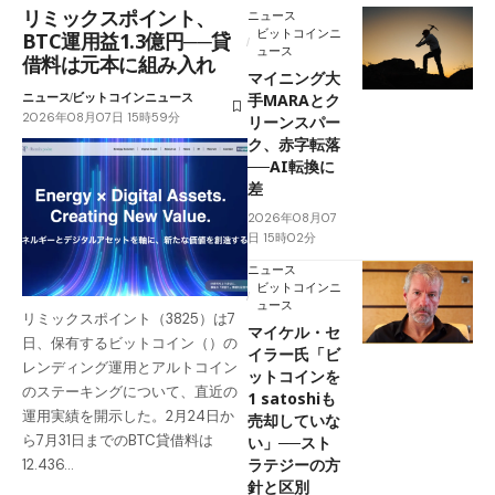
リミックスポイント、
ニュース
ビットコインニ
BTC運用益1.3億円──貸
ュース
借料は元本に組み入れ
マイニング大
ニュース
ビットコインニュース
手MARAとク
2026年08月07日 15時59分
リーンスパー
ク、赤字転落
──AI転換に
差
2026年08月07
日 15時02分
ニュース
ビットコインニ
ュース
リミックスポイント（3825）は7
マイケル・セ
日、保有するビットコイン（）の
イラー氏「ビ
レンディング運用とアルトコイン
ットコインを
のステーキングについて、直近の
1 satoshiも
運用実績を開示した。2月24日か
売却していな
ら7月31日までのBTC貸借料は
い」──スト
ラテジーの方
12.436…
針と区別