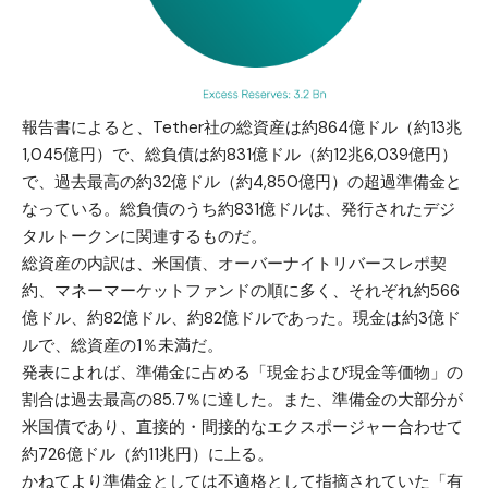
報告書によると、Tether社の総資産は約864億ドル（約13兆
1,045億円）で、総負債は約831億ドル（約12兆6,039億円）
で、過去最高の約32億ドル（約4,850億円）の超過準備金と
なっている。総負債のうち約831億ドルは、発行されたデジ
タルトークンに関連するものだ。
総資産の内訳は、米国債、オーバーナイトリバースレポ契
約、マネーマーケットファンドの順に多く、それぞれ約566
億ドル、約82億ドル、約82億ドルであった。現金は約3億ド
ルで、総資産の1％未満だ。
発表によれば、準備金に占める「現金および現金等価物」の
割合は過去最高の85.7％に達した。また、準備金の大部分が
米国債であり、直接的・間接的なエクスポージャー合わせて
約726億ドル（約11兆円）に上る。
かねてより準備金としては不適格として指摘されていた「有