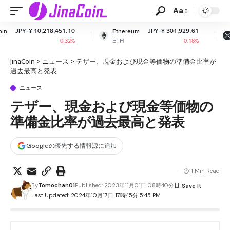
Aa
,451.10
JPY-¥ 301,929.61
JPY-¥ 163
Ethereum
XRP
ETH
XRP
-0.32%
-0.18%
+0
JinaCoin
>
ニュース
>
テザー、現金および現金等価物の準備金比率が
過去最高と発表
ニュース
テザー、現金および現金等価物の
準備金比率が過去最高と発表
Googleの優先する情報源に追加
11 Min Read
By
Tomochan01
Published: 2023年11月01日 08時40分
Last Updated: 2024年10月17日 17時45分 5:45 PM