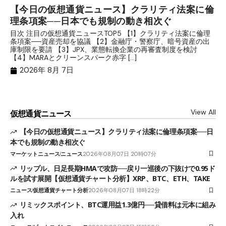
【今日の仮想通貨ニュース】クラリティ法案に倫
リ
理条項案──日本でも規制の動き相次ぐ
下
分
目次 注目の仮想通貨ニュースTOP5 【1】クラリティ法案に倫理
条項案──資産売却を協議 【2】金融庁・警察庁、暗号資産の出
目
庫制限を要請 【3】JPX、業態転換企業の再審査制度を検討
ト
【4】MARAとクリーンスパーク赤字 […]
（
（X
2026年 8月 7日
View All
仮想通貨ニュース
【今日の仮想通貨ニュース】クラリティ法案に倫理条項案──日
本でも規制の動き相次ぐ
マーケットニュース
ニュース
2026年08月07日 20時07分
リップル、日足長期HMAで攻防──戻り一巡後の下抜けで0.95ド
ルを試す展開【仮想通貨チャート分析】XRP、BTC、ETH、TAKE
ニュース
仮想通貨チャート分析
2026年08月07日 18時22分
リミックスポイント、BTC運用益1.3億円──貸借料は元本に組み
入れ