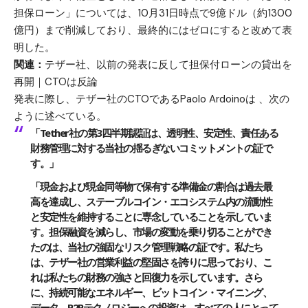
担保ローン」については、10月31日時点で9億ドル（約1300
億円）まで削減しており、最終的にはゼロにすると改めて表
明した。
関連：
テザー社、以前の発表に反して担保付ローンの貸出を
再開｜CTOは反論
発表に際し、テザー社のCTOであるPaolo Ardoinoは 、次の
ように述べている。
「Tether社の第3四半期認証は、透明性、安定性、責任ある
財務管理に対する当社の揺るぎないコミットメントの証で
す。」
「現金および現金同等物で保有する準備金の割合は過去最
高を達成し、ステーブルコイン・エコシステム内の流動性
と安定性を維持することに専念していることを示していま
す。担保融資を減らし、市場の変動を乗り切ることができ
たのは、当社の強固なリスク管理戦略の証です。私たち
は、テザー社の営業利益の堅固さを誇りに思っており、こ
れは私たちの財務の強さと回復力を示しています。さら
に、持続可能なエネルギー、ビットコイン・マイニング、
データ、P2Pテクノロジーへの投資は、すべての人にとって