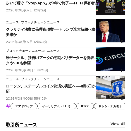
歩いて稼ぐ「Step App」が4年で終了──FITFI保有者に対応呼びかけ
2026年08月07日 12時12分
ニュース
ブロックチェーンニュース
クラリティ法案に倫理条項案──トランプ米大統領へ暗号資産事業の売却
要求か
2026年08月07日 12時04分
ブロックチェーンニュース
ニュース
米サークル、独自L1アークの初期バリデーターを発表――ブラックロッ
クやSBIも参画
2026年08月06日 16時03分
ニュース
ブロックチェーンニュース
ローソン、ステーブルコイン決済の実証へ──8月6日からJPYCやUSDC対
応
2026年08月05日 15時12分
#
エアドロップ
イーサリアム（ETH）
BTCC
サトシ・ナカモト
View All
取引所ニュース