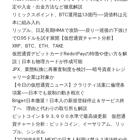
定や入金・出金方法など徹底解説
リミックスポイント、BTC運用益1.3億円──貸借料は元
本に組み入れ
リップル、日足長期HMAで攻防──戻り一巡後の下抜け
で0.95ドルを試す展開【仮想通貨チャート分析】
XRP、BTC、ETH、TAKE
仮想通貨デビットカードRedotPayの特徴や使い方を解
説｜日本も物理カードが作成可能
JPX、業態転換に再審査制度を検討──暗号資産トレジ
ャリー企業は対象か
【今日の仮想通貨ニュース】クラリティ法案に倫理条
項案──日本でも規制の動き相次ぐ
Bitget日本撤退！日本人の新規登録停止＆サービス終
了へ 理由と代わりの取引所も解説
ビットコイン＄９３,９００水準で最高値更新 仮想通
貨チャート分析：ビットコイン、イーサリアム、リッ
プル、シンボル
【2026年8月】MEXCの日本人利用は禁止？違法性や金