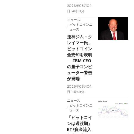
2026年08月04
日 14時19分
ニュース
ビットコインニ
ュース
逆神ジム・ク
レイマー氏、
ビットコイン
全売却を表明
──IBM CEO
の量子コンピ
ューター警告
が発端
2026年08月04
日 11時49分
ニュース
ビットコインニ
ュース
「ビットコイ
ンは過渡期」
ETF資金流入