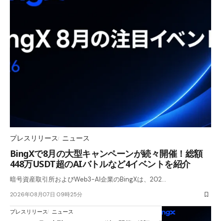
プレスリリース
ニュース
BingXで8月の大型キャンペーンが続々開催！総額
448万USDT超のAIバトルなど4イベントを紹介
暗号資産取引所およびWeb3-AI企業のBingXは、202…
2026年08月07日 09時25分
プレスリリース
ニュース