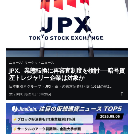
ニュース
マーケットニュース
JPX、業態転換に再審査制度を検討──暗号資
産トレジャリー企業は対象か
日本取引所グループ（JPX）傘下の東京証券取引所は6日の第2…
2026年08月07日 13時23分