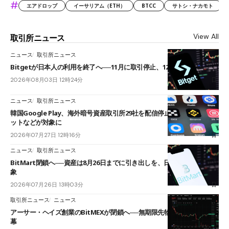
#
エアドロップ
イーサリアム（ETH）
BTCC
サトシ・ナカモト
View All
取引所ニュース
ニュース
取引所ニュース
Bitgetが日本人の利用を終了へ──11月に取引停止、12月末に強制決済
2026年08月03日 12時24分
ニュース
取引所ニュース
韓国Google Play、海外暗号資産取引所29社を配信停止──OKXやバイビ
ットなどが対象に
2026年07月27日 12時16分
ニュース
取引所ニュース
BitMart閉鎖へ──資産は8月26日までに引き出しを、日本人利用者も対
象
2026年07月26日 13時03分
取引所ニュース
ニュース
アーサー・ヘイズ創業のBitMEXが閉鎖へ──無期限先物を生んだ11年に
幕