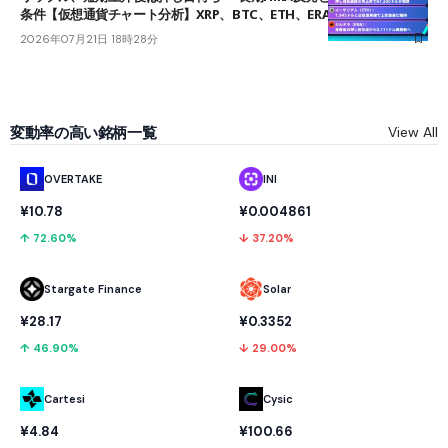
条件【仮想通貨チャート分析】XRP、BTC、ETH、ERA
2026年07月21日 18時28分
変動率の高い銘柄一覧
View All
OVERTAKE
INI
¥10.78
¥0.004861
↑ 72.60%
↓ 37.20%
Stargate Finance
Solar
¥28.17
¥0.3352
↑ 46.90%
↓ 29.00%
Cartesi
Cysic
¥4.84
¥100.66