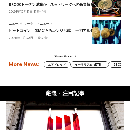
BRC-20トークン消滅か、ネットワークへの高負荷を理由に議論
2024年10月17日 17時44分
ニュース
マーケットニュース
ビットコイン、ISMにらみレンジ形成──一部アルトコインが活況
2025年11月03日 19時01分
Show More
More News:
エアドロップ
イーサリアム（ETH）
BTCC
厳選・注目記事