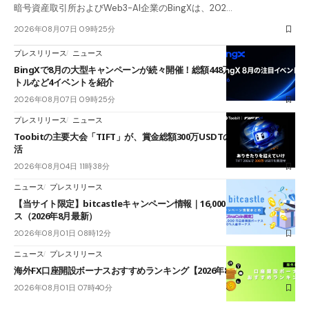
暗号資産取引所およびWeb3-AI企業のBingXは、202…
2026年08月07日 09時25分
プレスリリース
ニュース
BingXで8月の大型キャンペーンが続々開催！総額448万USDT超のAIバ
トルなど4イベントを紹介
2026年08月07日 09時25分
プレスリリース
ニュース
Toobitの主要大会「TIFT」が、賞金総額300万USDTのレースとして復
活
2026年08月04日 11時38分
ニュース
プレスリリース
【当サイト限定】bitcastleキャンペーン情報｜16,000円口座開設ボーナ
ス（2026年8月最新）
2026年08月01日 08時12分
ニュース
プレスリリース
海外FX口座開設ボーナスおすすめランキング【2026年8月最新】
2026年08月01日 07時40分