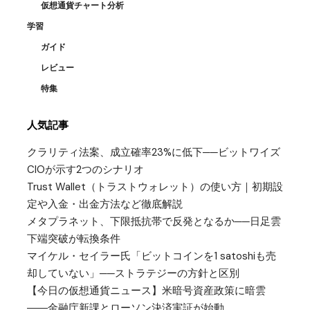
仮想通貨チャート分析
学習
ガイド
レビュー
特集
人気記事
クラリティ法案、成立確率23%に低下──ビットワイズ
CIOが示す2つのシナリオ
Trust Wallet（トラストウォレット）の使い方｜初期設
定や入金・出金方法など徹底解説
メタプラネット、下限抵抗帯で反発となるか──日足雲
下端突破が転換条件
マイケル・セイラー氏「ビットコインを1 satoshiも売
却していない」──ストラテジーの方針と区別
【今日の仮想通貨ニュース】米暗号資産政策に暗雲
――金融庁新課とローソン決済実証が始動