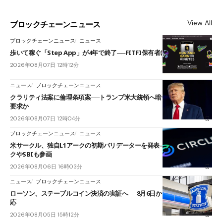
View All
ブロックチェーンニュース
ブロックチェーンニュース
ニュース
歩いて稼ぐ「Step App」が4年で終了──FITFI保有者に対応呼びかけ
2026年08月07日 12時12分
ニュース
ブロックチェーンニュース
クラリティ法案に倫理条項案──トランプ米大統領へ暗号資産事業の売却
要求か
2026年08月07日 12時04分
ブロックチェーンニュース
ニュース
米サークル、独自L1アークの初期バリデーターを発表――ブラックロッ
クやSBIも参画
2026年08月06日 16時03分
ニュース
ブロックチェーンニュース
ローソン、ステーブルコイン決済の実証へ──8月6日からJPYCやUSDC対
応
2026年08月05日 15時12分