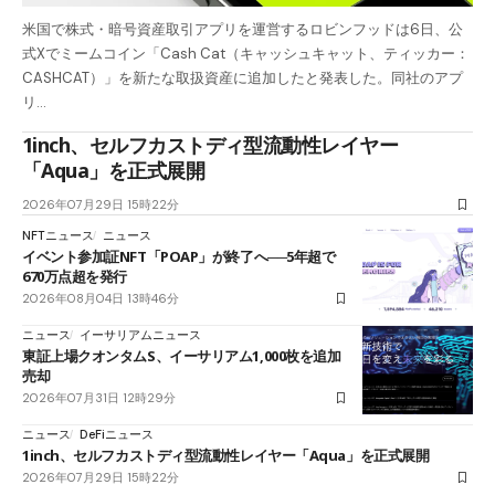
米国で株式・暗号資産取引アプリを運営するロビンフッドは6日、公
式Xでミームコイン「Cash Cat（キャッシュキャット、ティッカー：
CASHCAT）」を新たな取扱資産に追加したと発表した。同社のアプ
リ…
1inch、セルフカストディ型流動性レイヤー
「Aqua」を正式展開
2026年07月29日 15時22分
NFTニュース
ニュース
イベント参加証NFT「POAP」が終了へ──5年超で
670万点超を発行
2026年08月04日 13時46分
ニュース
イーサリアムニュース
東証上場クオンタムS、イーサリアム1,000枚を追加
売却
2026年07月31日 12時29分
ニュース
DeFiニュース
1inch、セルフカストディ型流動性レイヤー「Aqua」を正式展開
2026年07月29日 15時22分