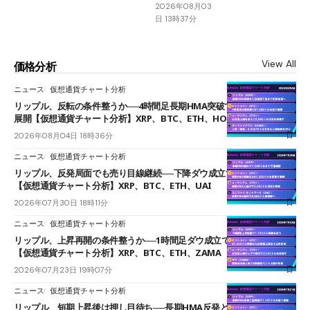
2026年08月03
日 13時37分
View All
価格分析
ニュース
仮想通貨チャート分析
リップル、反転の条件整うか──4時間足長期HMA突破で雲下端を目指す
展開【仮想通貨チャート分析】XRP、BTC、ETH、HOME
2026年08月04日 18時36分
ニュース
仮想通貨チャート分析
リップル、反発局面でも売り目線継続──下降ダウ成立で下値追う展開
【仮想通貨チャート分析】XRP、BTC、ETH、UAI
2026年07月30日 18時11分
ニュース
仮想通貨チャート分析
リップル、上昇再開の条件整うか──1時間足ダウ成立で1.185ドルを狙う
【仮想通貨チャート分析】XRP、BTC、ETH、ZAMA
2026年07月23日 19時07分
ニュース
仮想通貨チャート分析
リップル、短期上昇後は押し目待ち──長期HMA反発と雲上抜けが買い