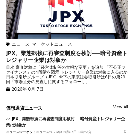
ニュース
,
マーケットニュース
JPX、業態転換に再審査制度を検討──暗号資産ト
ロ
レジャリー企業は対象か
場
目次 審査対象に「経営体制等の大幅な変更」を追加 「不公正フ
目
ァイナンス」の4段階を図示 トレジャリー企業は対象に入るのか
時
日本取引所グループ（JPX）傘下の東京証券取引所は6日の第29
す
回「市場区分の見直しに関するフォロー […]
ャ
2026年 8月 7日
View All
仮想通貨ニュース
JPX、業態転換に再審査制度を検討──暗号資産トレジャリー企
業は対象か
ニュース
マーケットニュース
2026年08月07日 13時23分