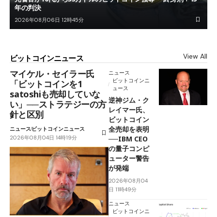
年の判決
2026年08月06日 12時45分
View All
ビットコインニュース
マイケル・セイラー氏
ニュース
ビットコインニ
「ビットコインを1
ュース
satoshiも売却していな
逆神ジム・ク
い」──ストラテジーの方
レイマー氏、
針と区別
ビットコイン
全売却を表明
ニュース
ビットコインニュース
2026年08月04日 14時19分
──IBM CEO
の量子コンピ
ューター警告
が発端
2026年08月04
日 11時49分
ニュース
ビットコインニ