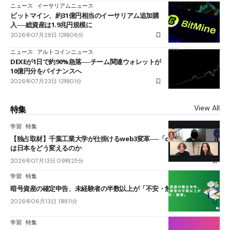
ニュース
イーサリアムニュース
ビットマイン、約31億円相当のイーサリアム追加購
入──総資産は1.9兆円規模に
2026年07月28日 12時06分
ニュース
アルトコインニュース
DEXEが1日で約90%急落──チーム関連ウォレットが
10億円分をバイナンスへ
2026年07月23日 12時01分
View All
特集
学習
特集
【独占取材】千葉工業大学が仕掛けるweb3変革──「cJPY」とAIの融合
は日本をどう変えるのか
2026年07月13日 09時25分
学習
特集
暗号資産の確定申告、未経験者の半数以上が「不安・無理」
2026年06月13日 11時11分
学習
特集