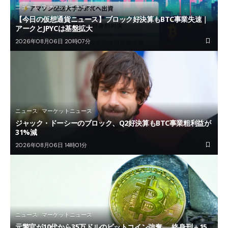
ニュース
マーケットニュース
【今日の仮想通貨ニュース】ブロック好決算もBTC事業失速｜
アークとJPYCは基盤拡大
2026年08月06日 20時07分
ニュース
マーケットニュース
ジャック・ドーシーのブロック、Q2好決算もBTC事業粗利益が
31%減
2026年08月06日 14時01分
ニュース
マーケットニュース
元警官が10代から35万ドルのビットコイン強奪──終身刑＋15