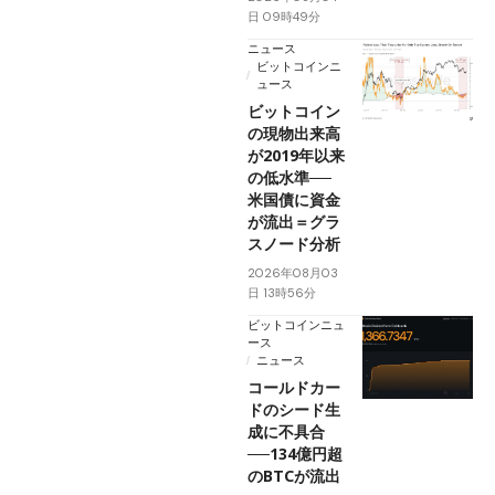
日 09時49分
ニュース
ビットコインニ
ュース
ビットコイン
の現物出来高
が2019年以来
の低水準──
米国債に資金
が流出＝グラ
スノード分析
2026年08月03
日 13時56分
ビットコインニュ
ース
ニュース
コールドカー
ドのシード生
成に不具合
──134億円超
のBTCが流出