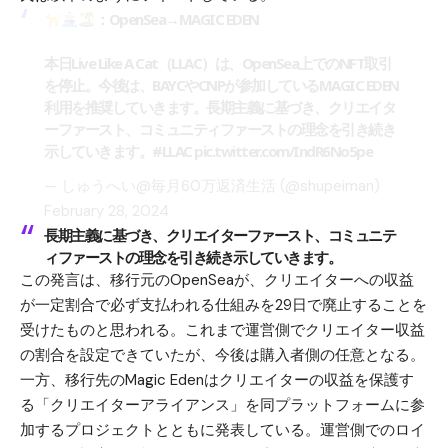
：OpenSea→MAGIC EDEN
本日Live Like A Cat（LLAC）は、OpenSea上でのNFT取引
を停止。今後は、BAYCやCNPが参加しているMAGIC EDEN
利用を推奨していきます。長期主義に基づき、クリエイタ
ーファースト、コミュニティファーストの理念を引き続き
示していきます。
#LLAC
pic.twitter.com/IndR6No5pe
— しゅうへい@毎月60万返済生活 (@shupeiman)
February 28, 2024
長期主義に基づき、クリエイターファースト、コミュニテ
ィファーストの理念を引き続き示していきます。
この発言は、移行元のOpenSeaが、クリエイターへの収益
が一定割合で必ず支払われる仕組みを29日で廃止することを
受けたものと思われる。これまで運営側でクリエイター収益
の割合を設定できていたが、今後は購入者側の任意となる。
一方、移行先のMagic Edenはクリエイターの収益を保護す
る「クリエイターアライアンス」を同プラットフォームに参
加するプロジェクトとともに発表している。運営側でのロイ