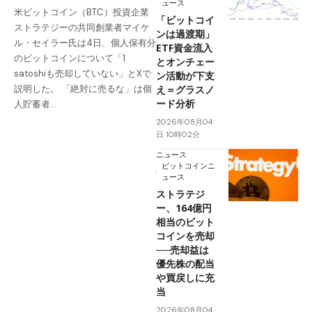
ュース
米ビットコイン（BTC）投資企業
「ビットコイ
ストラテジーの共同創業者マイケ
ンは過渡期」
ル・セイラー氏は4日、個人保有分
ETF資金流入
のビットコインについて「1
とオンチェー
satoshiも売却していない」とXで
ン活動が下支
え＝グラスノ
説明した。 「絶対に売るな」は個
ード分析
人貯蓄者…
2026年08月04
日 10時02分
ニュース
ビットコインニ
ュース
ストラテジ
ー、164億円
相当のビット
コインを売却
──売却益は
優先株の配当
や買戻しに充
当
2026年08月04