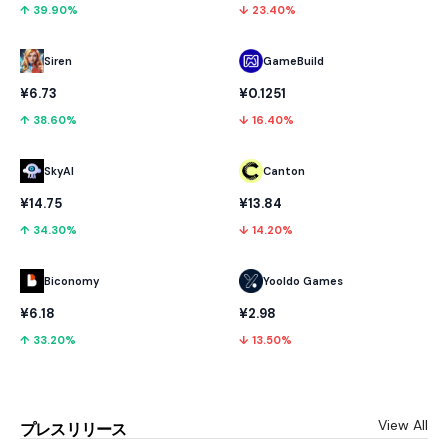
↑ 39.90%
↓ 23.40%
GameBuild
Siren
¥0.1251
¥6.73
↓ 16.40%
↑ 38.60%
SkyAI
Canton
¥14.75
¥13.84
↑ 34.30%
↓ 14.20%
Biconomy
Yooldo Games
¥6.18
¥2.98
↑ 33.20%
↓ 13.50%
View All
プレスリリース