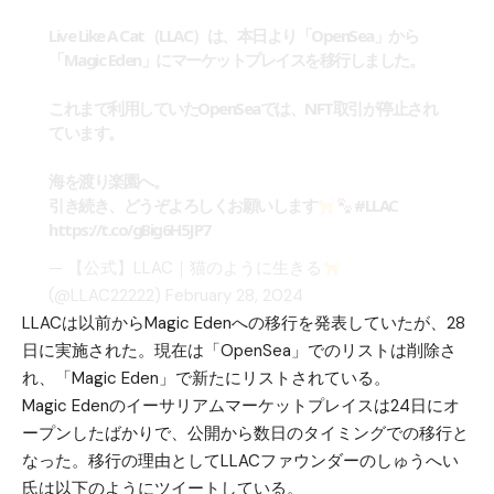
Live Like A Cat（LLAC）は、本日より「OpenSea」から
「Magic Eden」にマーケットプレイスを移行しました。
これまで利用していたOpenSeaでは、NFT取引が停止され
ています。
海を渡り楽園へ。
引き続き、どうぞよろしくお願いします
#LLAC
https://t.co/gBig6H5JP7
— 【公式】LLAC｜猫のように生きる
(@LLAC22222)
February 28, 2024
LLACは以前からMagic Edenへの移行を発表していたが、28
日に実施された。現在は「OpenSea」でのリストは削除さ
れ、「Magic Eden」で新たにリストされている。
Magic Edenのイーサリアムマーケットプレイスは24日にオ
ープンしたばかりで、公開から数日のタイミングでの移行と
なった。移行の理由としてLLACファウンダーのしゅうへい
氏は以下のようにツイートしている。