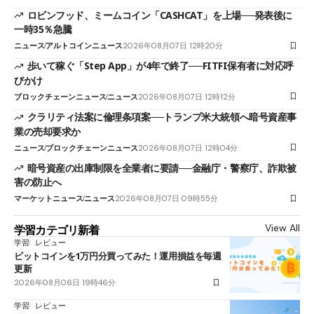
ロビンフッド、ミームコイン「CASHCAT」を上場──発表後に
一時35％急騰
ニュース
アルトコインニュース
2026年08月07日 12時20分
歩いて稼ぐ「Step App」が4年で終了──FITFI保有者に対応呼
びかけ
ブロックチェーンニュース
ニュース
2026年08月07日 12時12分
クラリティ法案に倫理条項案──トランプ米大統領へ暗号資産事
業の売却要求か
ニュース
ブロックチェーンニュース
2026年08月07日 12時04分
暗号資産の出庫制限を全業者に要請──金融庁・警察庁、詐欺被
害の防止へ
マーケットニュース
ニュース
2026年08月07日 09時55分
View All
学習カテゴリ新着
学習
レビュー
ビットコインを1万円分買ってみた！運用損益を毎週
更新
2026年08月06日 19時46分
学習
レビュー