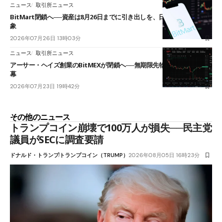
ニュース
取引所ニュース
BitMart閉鎖へ──資産は8月26日までに引き出しを、日本人利用者も対
象
2026年07月26日 13時03分
ニュース
取引所ニュース
アーサー・ヘイズ創業のBitMEXが閉鎖へ──無期限先物を生んだ11年に
幕
2026年07月23日 19時42分
その他のニュース
トランプコイン崩壊で100万人が損失──民主党
議員がSECに調査要請
ドナルド・トランプ
トランプコイン（TRUMP）
2026年08月05日 16時23分