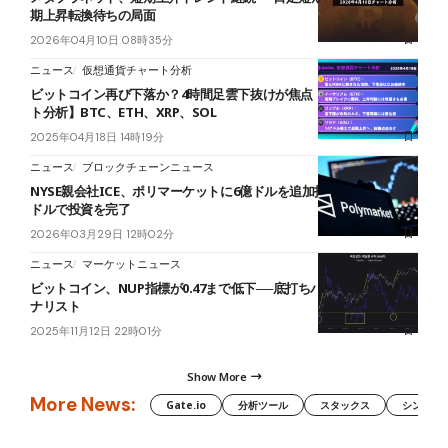
期上昇転換待ちの局面
2026年04月10日 08時35分
ニュース
仮想通貨チャート分析
ビットコイン再び下落か？4時間足雲下抜けが焦点【仮想通貨チャー
ト分析】BTC、ETH、XRP、SOL
2025年04月18日 14時19分
ニュース
ブロックチェーンニュース
NYSE親会社ICE、ポリマーケットに6億ドルを追加投資──総額16.4億
ドルで投資を完了
2026年03月29日 12時02分
ニュース
マーケットニュース
ビットコイン、NUP指標が0.47まで低下──底打ちパターン示唆＝ア
ナリスト
2025年11月12日 22時01分
Show More
More News:
Gate.io
分析ツール
スタックス
シンボル（