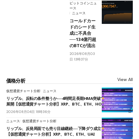
ビットコインニュ
ース
ニュース
コールドカー
ドのシード生
成に不具合
──134億円超
のBTCが流出
2026年08月03
日 13時37分
View All
価格分析
仮想通貨チャート分析
ニュース
リップル、反転の条件整うか──4時間足長期HMA突破で雲下端を目指す
展開【仮想通貨チャート分析】XRP、BTC、ETH、HOME
2026年08月04日 18時36分
ニュース
仮想通貨チャート分析
リップル、反発局面でも売り目線継続──下降ダウ成立で下値追う展開
【仮想通貨チャート分析】XRP、BTC、ETH、UAI