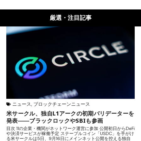
厳選・注目記事
ニュース
,
ブロックチェーンニュース
米サークル、独自L1アークの初期バリデーターを
ジ
発表――ブラックロックやSBIも参画
B
目次 11の企業・機関がネットワーク運営に参加 公開初日からDeFi
目
や決済サービスが稼働予定 ステーブルコイン「USDC」を手がけ
だ
る米サークルは5日、9月16日にメインネット公開を控える独自
大