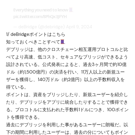
Everything you need to know
pic.twitter.com/8PhQx3JFYH
— deBridge (@debridge)
April 9, 2024
1/ deBridgeポイントはこちら
知っておくべきことすべて
デブリッジは、他のクロスチェーン相互運用プロトコルと比
べてより高速、低コスト、セキュアなブリッジができるよう
設計されている。公式発表によると、過去3ヶ月間で約10億
ドル（約1,500億円）の決済を行い、11万人以上の新規ユー
ザーを獲得し、140万ドル（約2億円）以上の手数料収入を
得ている。
ポイントは、資産をブリッジしたり、新規ユーザーを紹介し
たり、デブリッジをアプリに統合したりすることで獲得でき
る。プロコトルに支払われた手数料1ドルにつき、100ポイン
トを獲得できる。
過去にデブリッジを利用した事があるユーザーに朗報だ。以
下の期間に利用したユーザーは、過去の分についてもポイン