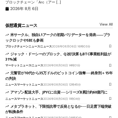
ブロックチェーン「Arc（アー […]
半
2026年 8月 6日
View All
仮想通貨ニュース
米サークル、独自L1アークの初期バリデーターを発表――ブラ
ックロックやSBIも参画
ブロックチェーンニュース
ニュース
2026年08月06日 16時03分
ジャック・ドーシーのブロック、Q2好決算もBTC事業粗利益が
31%減
マーケットニュース
ニュース
2026年08月06日 14時01分
元警官が10代から35万ドルのビットコイン強奪──終身刑＋15年
の判決
ニュース
マーケットニュース
2026年08月06日 12時45分
アマゾン配送大手、JPYCに出資──シリーズB累計約60億円に
ニュース
マーケットニュース
2026年08月06日 11時04分
メタプラネット、下限抵抗帯で反発となるか──日足雲下端突破
が転換条件
ニュース
マーケットニュース
2026年08月06日 08時10分