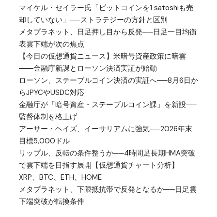
マイケル・セイラー氏「ビットコインを1 satoshiも売
却していない」──ストラテジーの方針と区別
メタプラネット、日足押し目から反発──日足一目均衡
表雲下端が次の焦点
【今日の仮想通貨ニュース】米暗号資産政策に暗雲
――金融庁新課とローソン決済実証が始動
ローソン、ステーブルコイン決済の実証へ──8月6日か
らJPYCやUSDC対応
金融庁が「暗号資産・ステーブルコイン課」を新設──
監督体制を格上げ
アーサー・ヘイズ、イーサリアムに強気──2026年末
目標5,000ドル
リップル、反転の条件整うか──4時間足長期HMA突破
で雲下端を目指す展開【仮想通貨チャート分析】
XRP、BTC、ETH、HOME
メタプラネット、下限抵抗帯で反発となるか──日足雲
下端突破が転換条件