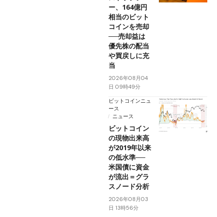
ー、164億円
相当のビット
コインを売却
──売却益は
優先株の配当
や買戻しに充
当
2026年08月04
日 09時49分
ビットコインニュ
ース
ニュース
ビットコイン
の現物出来高
が2019年以来
の低水準──
米国債に資金
が流出＝グラ
スノード分析
2026年08月03
日 13時56分