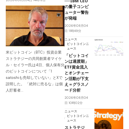
──IBM CEO
の量子コンピ
ューター警告
が発端
2026年08月04
日 11時49分
ニュース
ビットコインニ
ュース
米ビットコイン（BTC）投資企業
「ビットコイ
ストラテジーの共同創業者マイケ
ンは過渡期」
ル・セイラー氏は4日、個人保有分
ETF資金流入
のビットコインについて「1
とオンチェー
satoshiも売却していない」とXで
ン活動が下支
え＝グラスノ
説明した。 「絶対に売るな」は個
ード分析
人貯蓄者…
2026年08月04
日 10時02分
ニュース
ビットコインニ
ュース
ストラテジ