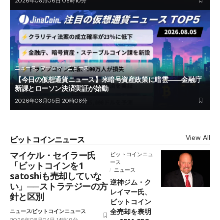
2026年08月06日 08時10分
ニュース
マーケットニュース
【今日の仮想通貨ニュース】米暗号資産政策に暗雲――金融庁
新課とローソン決済実証が始動
2026年08月05日 20時08分
View All
ビットコインニュース
マイケル・セイラー氏
ビットコインニュ
ース
「ビットコインを1
ニュース
satoshiも売却していな
逆神ジム・ク
い」──ストラテジーの方
レイマー氏、
針と区別
ビットコイン
全売却を表明
ニュース
ビットコインニュース
2026年08月04日 14時19分