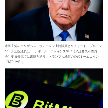
米民主党のエリザベス・ウォーレン上院議員とリチャード・ブルメン
ソール上院議員は3日、ポール・アトキンスSEC（米証券取引委員
会）委員長宛てに書簡を送り、トランプ大統領の公式ミームコイン
「$TRUMP（…