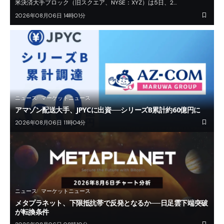
米決済大手ブロック（旧スクエア、NYSE：XYZ）は5日、2…
2026年08月06日 14時01分
ニュース
マーケットニュース
アマゾン配送大手、JPYCに出資──シリーズB累計約60億円に
2026年08月06日 11時04分
ニュース
マーケットニュース
メタプラネット、下限抵抗帯で反発となるか──日足雲下端突破
が転換条件