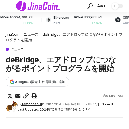
Aa
3
JPY-¥ 300,923.54
JPY-¥ 165.44
Ethereum
XRP
ETH
XRP
%
+2.32%
-1.53%
JinaCoin
>
ニュース
>
deBridge、エアドロップにつながるポイントプ
ログラムを開始
ニュース
deBridge、エアドロップにつな
がるポイントプログラムを開始
Googleの優先する情報源に追加
9 Min Read
By
Tomochan01
Published: 2024年04月10日 12時28分
Last Updated: 2024年10月17日 17時43分 5:43 PM