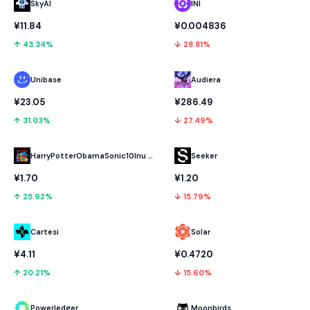
SkyAI
INI
¥11.84
¥0.004836
↑ 43.34%
↓ 28.81%
Unibase
Audiera
¥23.05
¥286.49
↑ 31.03%
↓ 27.49%
HarryPotterObamaSonic10Inu (ETH)
Seeker
¥1.70
¥1.20
↑ 25.92%
↓ 15.79%
Cartesi
Solar
¥4.11
¥0.4720
↑ 20.21%
↓ 15.60%
Powerledger
Moonbirds