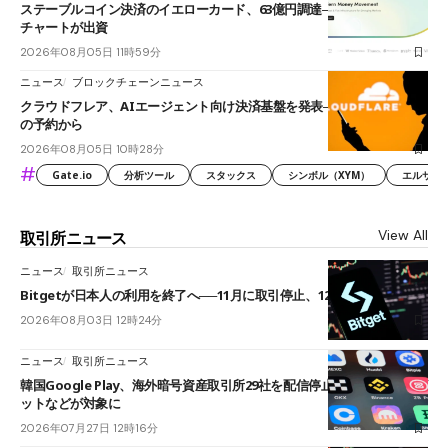
ステーブルコイン決済のイエローカード、63億円調達──ソニーやスタン
チャートが出資
2026年08月05日 11時59分
ニュース
ブロックチェーンニュース
クラウドフレア、AIエージェント向け決済基盤を発表──まずハンドル名
の予約から
2026年08月05日 10時28分
#
Gate.io
分析ツール
スタックス
シンボル（XYM）
エルサル
View All
取引所ニュース
ニュース
取引所ニュース
Bitgetが日本人の利用を終了へ──11月に取引停止、12月末に強制決済
2026年08月03日 12時24分
ニュース
取引所ニュース
韓国Google Play、海外暗号資産取引所29社を配信停止──OKXやバイビ
ットなどが対象に
2026年07月27日 12時16分