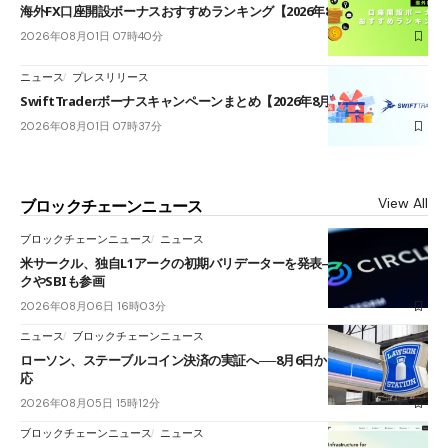
海外FX口座開設ボーナスおすすめランキング【2026年8月最新】
2026年08月01日 07時40分
ニュース
プレスリリース
SwiftTraderボーナスキャンペーンまとめ【2026年8月最新】
2026年08月01日 07時37分
View All
ブロックチェーンニュース
ブロックチェーンニュース
ニュース
米サークル、独自L1アークの初期バリデーターを発表――ブラックロッ
クやSBIも参画
2026年08月06日 16時03分
ニュース
ブロックチェーンニュース
ローソン、ステーブルコイン決済の実証へ──8月6日からJPYCやUSDC対
応
2026年08月05日 15時12分
ブロックチェーンニュース
ニュース