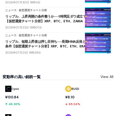
2026年07月30日 18時11分
ニュース
仮想通貨チャート分析
リップル、上昇再開の条件整うか──1時間足ダウ成立で1.185ドルを狙う
【仮想通貨チャート分析】XRP、BTC、ETH、ZAMA
2026年07月23日 19時07分
ニュース
仮想通貨チャート分析
リップル、短期上昇後は押し目待ち──長期HMA反発と雲上抜けが買い
条件【仮想通貨チャート分析】XRP、BTC、ETH、ERA
2026年07月21日 18時28分
変動率の高い銘柄一覧
View All
Cysic
BUSD
¥130.84
¥8.10
↑ 46.30%
↓ 95.04%