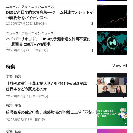
ニュース
アルトコインニュース
DEXEが1日で約90%急落──チーム関連ウォレットが
10億円分をバイナンスへ
2026年07月23日 12時01分
ニュース
アルトコインニュース
ハイパーリキッド、HIP-4の予測市場を許可不要に
──展開者に50万HYPE要求
2026年07月24日 10時56分
View All
特集
学習
特集
【独占取材】千葉工業大学が仕掛けるweb3変革──「cJPY」とAIの融合
は日本をどう変えるのか
2026年07月13日 09時25分
特集
学習
暗号資産の確定申告、未経験者の半数以上が「不安・無理」
2026年06月13日 11時11分
学習
特集