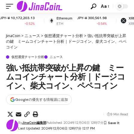
Aa
JPY-¥ 300,561.98
JPY-¥ 163.81
Ethereum
XRP
ETH
XRP
-0.54%
-1.48%
JinaCoin
>
ニュース
>
仮想通貨チャート分析
>
強い抵抗帯突破が上昇
の鍵 ミームコインチャート分析｜ドージコイン、柴犬コイン、ペペ
コイン
仮想通貨チャート分析
ニュース
強い抵抗帯突破が上昇の鍵 ミー
ムコインチャート分析｜ドージコ
イン、柴犬コイン、ペペコイン
Googleの優先する情報源に追加
9 Min Read
By
JinaCoin編集部
Published: 2024年12月06日 12時17分
Last Updated: 2024年12月06日 12時17分 12:17 PM