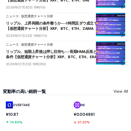
2026年07月30日 18時11分
ニュース
仮想通貨チャート分析
リップル、上昇再開の条件整うか──1時間足ダウ成立で1.185ドルを狙う
【仮想通貨チャート分析】XRP、BTC、ETH、ZAMA
2026年07月23日 19時07分
ニュース
仮想通貨チャート分析
リップル、短期上昇後は押し目待ち──長期HMA反発と雲上抜けが買い
条件【仮想通貨チャート分析】XRP、BTC、ETH、ERA
2026年07月21日 18時28分
変動率の高い銘柄一覧
View All
OVERTAKE
INI
¥10.87
¥0.004861
↑ 74.60%
↓ 37.20%