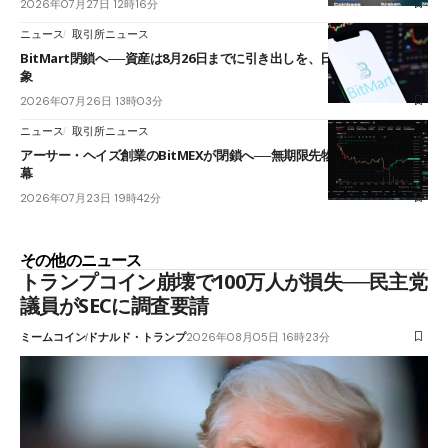
2026年07月27日 12時16分
ニュース
取引所ニュース
BitMart閉鎖へ──資産は8月26日までに引き出しを、日本人利用者も対
象
2026年07月26日 13時03分
ニュース
取引所ニュース
アーサー・ヘイズ創業のBitMEXが閉鎖へ──無期限先物を生んだ11年に
幕
2026年07月23日 19時42分
その他のニュース
トランプコイン崩壊で100万人が損失──民主党
議員がSECに調査要請
ミームコイン
ドナルド・トランプ
2026年08月05日 16時23分