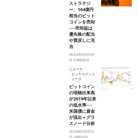
ストラテジ
ー、164億円
相当のビット
コインを売却
──売却益は
優先株の配当
や買戻しに充
当
2026年08月04
日 09時49分
ニュース
ビットコインニ
ュース
ビットコイン
の現物出来高
が2019年以来
の低水準──
米国債に資金
が流出＝グラ
スノード分析
2026年08月03
日 13時56分