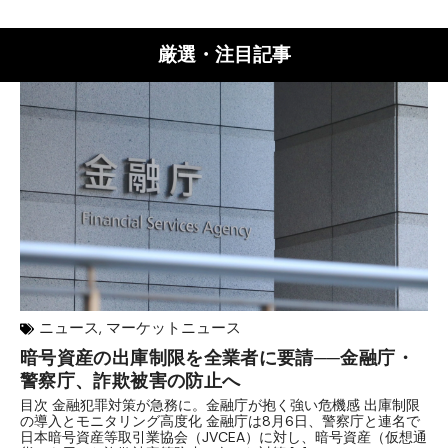
厳選・注目記事
ニュース
,
マーケットニュース
暗号資産の出庫制限を全業者に要請──金融庁・
【
警察庁、詐欺被害の防止へ
B
目次 金融犯罪対策が急務に。金融庁が抱く強い危機感 出庫制限
目
の導入とモニタリング高度化 金融庁は8月6日、警察庁と連名で
業
日本暗号資産等取引業協会（JVCEA）に対し、暗号資産（仮想通
発