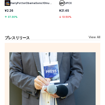
HarryPotterObamaSonic10Inu (ETH)
UPCX
¥2.26
¥21.45
↑ 37.30%
↓ 13.50%
View All
プレスリリース