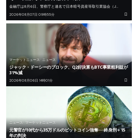
金融庁は8月6日、警察庁と連名で日本暗号資産等取引業協会（J…
2026年08月07日 09時55分
マーケットニュース
ニュース
ジャック・ドーシーのブロック、Q2好決算もBTC事業粗利益が
31%減
2026年08月06日 14時01分
ニュース
マーケットニュース
元警官が10代から35万ドルのビットコイン強奪──終身刑＋15
年の判決