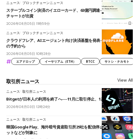
ニュース
ブロックチェーンニュース
ステーブルコイン決済のイエローカード、63億円調達──ソニーやスタン
チャートが出資
2026年08月05日 11時59分
ニュース
ブロックチェーンニュース
クラウドフレア、AIエージェント向け決済基盤を発表──まずハンドル名
の予約から
2026年08月05日 10時28分
#
エアドロップ
イーサリアム（ETH）
BTCC
サトシ・ナカモト
View All
取引所ニュース
ニュース
取引所ニュース
Bitgetが日本人の利用を終了へ──11月に取引停止、12月末に強制決済
2026年08月03日 12時24分
ニュース
取引所ニュース
韓国Google Play、海外暗号資産取引所29社を配信停止──OKXやバイビ
ットなどが対象に