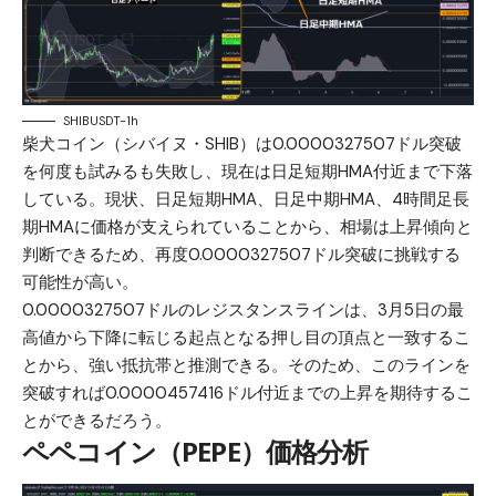
SHIBUSDT-1h
柴犬コイン（シバイヌ・SHIB）は0.0000327507ドル突破
を何度も試みるも失敗し、現在は日足短期HMA付近まで下落
している。現状、日足短期HMA、日足中期HMA、4時間足長
期HMAに価格が支えられていることから、相場は上昇傾向と
判断できるため、再度0.0000327507ドル突破に挑戦する
可能性が高い。
0.0000327507ドルのレジスタンスラインは、3月5日の最
高値から下降に転じる起点となる押し目の頂点と一致するこ
とから、強い抵抗帯と推測できる。そのため、このラインを
突破すれば0.0000457416ドル付近までの上昇を期待するこ
とができるだろう。
ペペコイン（PEPE）価格分析