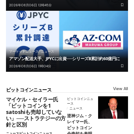
2026年08月06日 12時45分
マーケットニュース
ニュース
アマゾン配送大手、JPYCに出資──シリーズB累計約60億円に
2026年08月06日 11時04分
View All
ビットコインニュース
マイケル・セイラー氏
ビットコインニュ
ース
「ビットコインを1
ニュース
satoshiも売却していな
逆神ジム・ク
い」──ストラテジーの方
レイマー氏、
針と区別
ビットコイン
全売却を表明
ニュース
ビットコインニュース