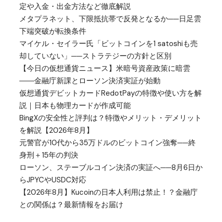
定や入金・出金方法など徹底解説
メタプラネット、下限抵抗帯で反発となるか──日足雲
下端突破が転換条件
マイケル・セイラー氏「ビットコインを1 satoshiも売
却していない」──ストラテジーの方針と区別
【今日の仮想通貨ニュース】米暗号資産政策に暗雲
――金融庁新課とローソン決済実証が始動
仮想通貨デビットカードRedotPayの特徴や使い方を解
説｜日本も物理カードが作成可能
BingXの安全性と評判は？特徴やメリット・デメリット
を解説【2026年8月】
元警官が10代から35万ドルのビットコイン強奪──終
身刑＋15年の判決
ローソン、ステーブルコイン決済の実証へ──8月6日か
らJPYCやUSDC対応
【2026年8月】Kucoinの日本人利用は禁止！？金融庁
との関係は？最新情報をお届け