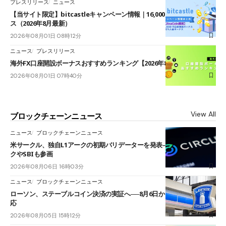
プレスリリース
ニュース
【当サイト限定】bitcastleキャンペーン情報｜16,000円口座開設ボーナ
ス（2026年8月最新）
2026年08月01日 08時12分
ニュース
プレスリリース
海外FX口座開設ボーナスおすすめランキング【2026年8月最新】
2026年08月01日 07時40分
View All
ブロックチェーンニュース
ニュース
ブロックチェーンニュース
米サークル、独自L1アークの初期バリデーターを発表――ブラックロッ
クやSBIも参画
2026年08月06日 16時03分
ニュース
ブロックチェーンニュース
ローソン、ステーブルコイン決済の実証へ──8月6日からJPYCやUSDC対
応
2026年08月05日 15時12分