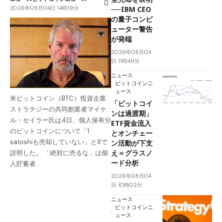
2026年08月04日 14時19分
──IBM CEO
の量子コンピ
ューター警告
が発端
2026年08月04
日 11時49分
ニュース
ビットコインニ
ュース
米ビットコイン（BTC）投資企業
「ビットコイ
ストラテジーの共同創業者マイケ
ンは過渡期」
ル・セイラー氏は4日、個人保有分
ETF資金流入
のビットコインについて「1
とオンチェー
satoshiも売却していない」とXで
ン活動が下支
え＝グラスノ
説明した。 「絶対に売るな」は個
ード分析
人貯蓄者…
2026年08月04
日 10時02分
ニュース
ビットコインニ
ュース