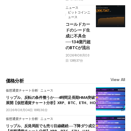
ニュース
ビットコインニ
ュース
コールドカー
ドのシード生
成に不具合
──134億円超
のBTCが流出
2026年08月03
日 13時37分
View All
価格分析
仮想通貨チャート分析
ニュース
リップル、反転の条件整うか──4時間足長期HMA突破で雲下端を目指す
展開【仮想通貨チャート分析】XRP、BTC、ETH、HOME
2026年08月04日 18時36分
仮想通貨チャート分析
ニュース
リップル、反発局面でも売り目線継続──下降ダウ成立で下値追う展開
【仮想通貨チャート分析】XRP、BTC、ETH、UAI