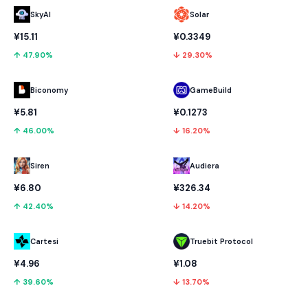
SkyAI
Solar
¥15.11
¥0.3349
↑ 47.90%
↓ 29.30%
Biconomy
GameBuild
¥5.81
¥0.1273
↑ 46.00%
↓ 16.20%
Audiera
Siren
¥326.34
¥6.80
↓ 14.20%
↑ 42.40%
Cartesi
Truebit Protocol
¥4.96
¥1.08
↑ 39.60%
↓ 13.70%