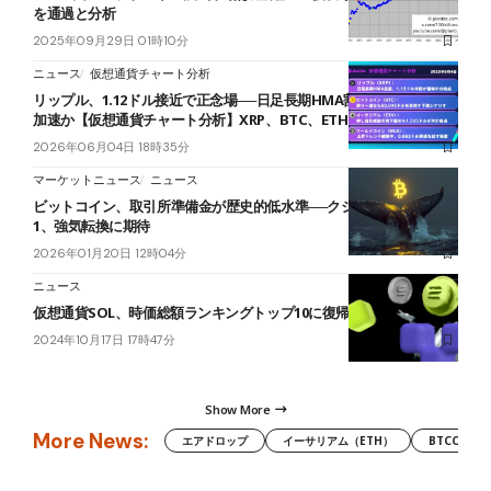
を通過と分析
2025年09月29日 01時10分
ニュース
仮想通貨チャート分析
リップル、1.12ドル接近で正念場──日足長期HMA割れなら下落相場
加速か【仮想通貨チャート分析】XRP、BTC、ETH、WLD
2026年06月04日 18時35分
マーケットニュース
ニュース
ビットコイン、取引所準備金が歴史的低水準──クジラ売り圧も3分の
1、強気転換に期待
2026年01月20日 12時04分
ニュース
仮想通貨SOL、時価総額ランキングトップ10に復帰
2024年10月17日 17時47分
Show More
More News:
エアドロップ
イーサリアム（ETH）
BTCC