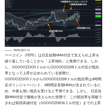
PEPEUSDT-1h
ペペコイン（PEPE）は日足短期HMA付近で支えられ上昇を
繰り返していることから「上昇傾向」と推測できる。しか
し、0.000022305ドルから0.000023298ドル付近が抵抗
帯となって上昇が止められている状態だ。
0.000022305ドルから0.000023298ドルの抵抗帯は4時間
足ボリンジャーバンド、4時間足長期HMAが含まれているた
め、今後も強い抵抗を受けると予測できる。しかし、日足短
期HMA付近で価格が支えられた状態で、この抵抗帯を突破で
きれば前回高値付近（0.000025806ドル付近）までの上昇