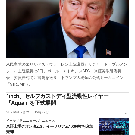
米民主党のエリザベス・ウォーレン上院議員とリチャード・ブルメン
ソール上院議員は3日、ポール・アトキンスSEC（米証券取引委員
会）委員長宛てに書簡を送り、トランプ大統領の公式ミームコイン
「$TRUMP（…
1inch、セルフカストディ型流動性レイヤー
「Aqua」を正式展開
2026年07月29日 15時22分
イーサリアムニュース
ニュース
東証上場クオンタムS、イーサリアム1,000枚を追加
売却