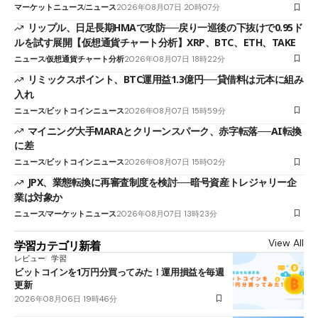
マーケットニュース
ニュース
2026年08月07日 20時07分
リップル、日足長期HMAで攻防──戻り一巡後の下抜けで0.95ド
ルを試す展開【仮想通貨チャート分析】XRP、BTC、ETH、TAKE
ニュース
仮想通貨チャート分析
2026年08月07日 18時22分
リミックスポイント、BTC運用益1.3億円──貸借料は元本に組み
入れ
ニュース
ビットコインニュース
2026年08月07日 15時59分
マイニング大手MARAとクリーンスパーク、赤字転落──AI転換
に差
ニュース
ビットコインニュース
2026年08月07日 15時02分
JPX、業態転換に再審査制度を検討──暗号資産トレジャリー企
業は対象か
ニュース
マーケットニュース
2026年08月07日 13時23分
View All
学習カテゴリ新着
レビュー
学習
ビットコインを1万円分買ってみた！運用損益を毎週
更新
2026年08月06日 19時46分