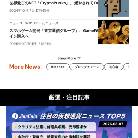
世界最古のNFT「CryptoPunks」、 燃やされてOrdinalsに変換
2024年10月17日 17時45分
ニュース
Web3ゲームニュース
スマホゲーム開発「東京通信グループ」、GameFi報酬用にビットコ
イン購入へ
2025年07月01日 13時24分
Show More
More News:
Binance
ブロックチェーン
初心者
米国証
厳選・注目記事