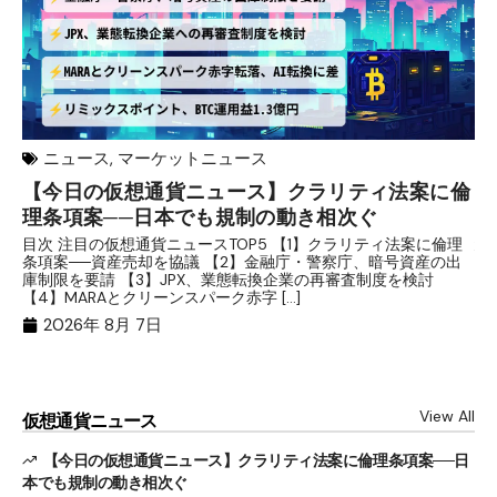
ニュース
,
マーケットニュース
【今日の仮想通貨ニュース】クラリティ法案に倫
リ
理条項案──日本でも規制の動き相次ぐ
下
分
目次 注目の仮想通貨ニュースTOP5 【1】クラリティ法案に倫理
条項案──資産売却を協議 【2】金融庁・警察庁、暗号資産の出
目
庫制限を要請 【3】JPX、業態転換企業の再審査制度を検討
ト
【4】MARAとクリーンスパーク赤字 […]
（
（X
2026年 8月 7日
View All
仮想通貨ニュース
【今日の仮想通貨ニュース】クラリティ法案に倫理条項案──日
本でも規制の動き相次ぐ