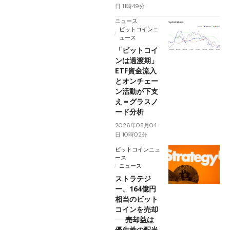
日 11時49分
ニュース
ビットコインニ
ュース
「ビットコイ
ンは過渡期」
ETF資金流入
とオンチェー
ン活動が下支
え＝グラスノ
ード分析
2026年08月04
日 10時02分
ビットコインニュ
ース
ニュース
ストラテジ
ー、164億円
相当のビット
コインを売却
──売却益は
優先株の配当