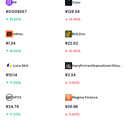
INI
Cysic
¥0.009267
¥128.54
↑ 31.60%
↓ 14.50%
Infinex
BUILDon
¥1.34
¥22.62
↑ 18.00%
↓ 12.40%
Lista DAO
HarryPotterObamaSonic10Inu (ETH)
¥10.14
¥2.34
↑ 17.90%
↓ 11.90%
UPCX
Magma Finance
¥24.79
¥35.96
↑ 17.20%
↓ 11.60%