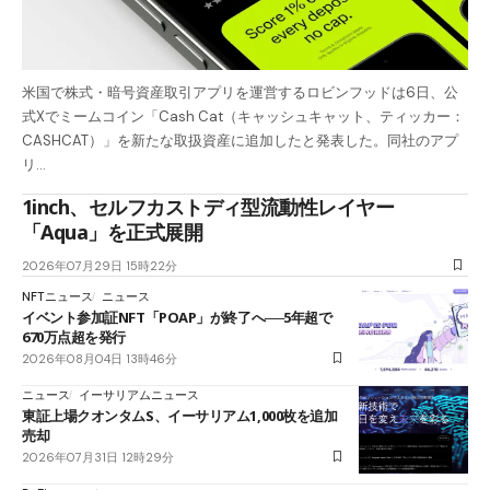
米国で株式・暗号資産取引アプリを運営するロビンフッドは6日、公
式Xでミームコイン「Cash Cat（キャッシュキャット、ティッカー：
CASHCAT）」を新たな取扱資産に追加したと発表した。同社のアプ
リ…
1inch、セルフカストディ型流動性レイヤー
「Aqua」を正式展開
2026年07月29日 15時22分
NFTニュース
ニュース
イベント参加証NFT「POAP」が終了へ──5年超で
670万点超を発行
2026年08月04日 13時46分
ニュース
イーサリアムニュース
東証上場クオンタムS、イーサリアム1,000枚を追加
売却
2026年07月31日 12時29分