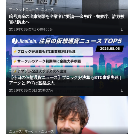
マーケットニュース
ニュース
暗号資産の出庫制限を全業者に要請──金融庁・警察庁、詐欺被
害の防止へ
2026年08月07日 09時55分
ニュース
マーケットニュース
【今日の仮想通貨ニュース】ブロック好決算もBTC事業失速｜
アークとJPYCは基盤拡大
2026年08月06日 20時07分
ニュース
マーケットニュース