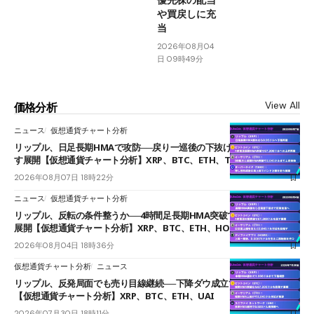
や買戻しに充
当
2026年08月04
日 09時49分
View All
価格分析
ニュース
仮想通貨チャート分析
リップル、日足長期HMAで攻防──戻り一巡後の下抜けで0.95ドルを試
す展開【仮想通貨チャート分析】XRP、BTC、ETH、TAKE
2026年08月07日 18時22分
ニュース
仮想通貨チャート分析
リップル、反転の条件整うか──4時間足長期HMA突破で雲下端を目指す
展開【仮想通貨チャート分析】XRP、BTC、ETH、HOME
2026年08月04日 18時36分
仮想通貨チャート分析
ニュース
リップル、反発局面でも売り目線継続──下降ダウ成立で下値追う展開
【仮想通貨チャート分析】XRP、BTC、ETH、UAI
2026年07月30日 18時11分