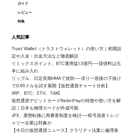
ガイド
レビュー
特集
人気記事
Trust Wallet（トラストウォレット）の使い方｜初期設
定や入金・出金方法など徹底解説
リミックスポイント、BTC運用益1.3億円──貸借料は元
本に組み入れ
リップル、日足長期HMAで攻防──戻り一巡後の下抜け
で0.95ドルを試す展開【仮想通貨チャート分析】
XRP、BTC、ETH、TAKE
仮想通貨デビットカードRedotPayの特徴や使い方を解
説｜日本も物理カードが作成可能
JPX、業態転換に再審査制度を検討──暗号資産トレジ
ャリー企業は対象か
【今日の仮想通貨ニュース】クラリティ法案に倫理条