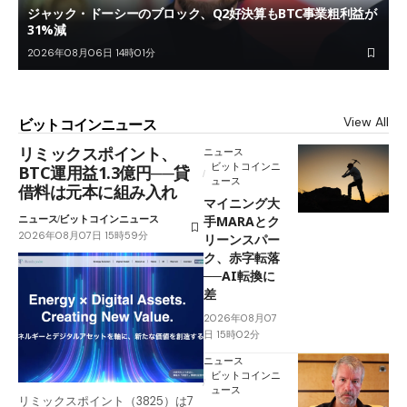
ジャック・ドーシーのブロック、Q2好決算もBTC事業粗利益が
31%減
2026年08月06日 14時01分
View All
ビットコインニュース
リミックスポイント、
ニュース
ビットコインニ
BTC運用益1.3億円──貸
ュース
借料は元本に組み入れ
マイニング大
ニュース
ビットコインニュース
手MARAとク
2026年08月07日 15時59分
リーンスパー
ク、赤字転落
──AI転換に
差
2026年08月07
日 15時02分
ニュース
ビットコインニ
ュース
リミックスポイント（3825）は7