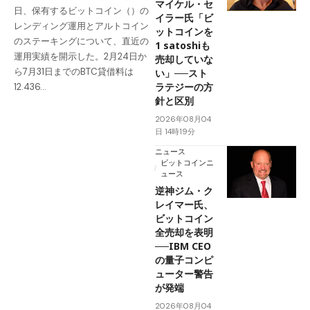
マイケル・セ
日、保有するビットコイン（）の
イラー氏「ビ
レンディング運用とアルトコイン
ットコインを
のステーキングについて、直近の
1 satoshiも
運用実績を開示した。2月24日か
売却していな
ら7月31日までのBTC貸借料は
い」──スト
ラテジーの方
12.436…
針と区別
2026年08月04
日 14時19分
ニュース
ビットコインニ
ュース
逆神ジム・ク
レイマー氏、
ビットコイン
全売却を表明
──IBM CEO
の量子コンピ
ューター警告
が発端
2026年08月04