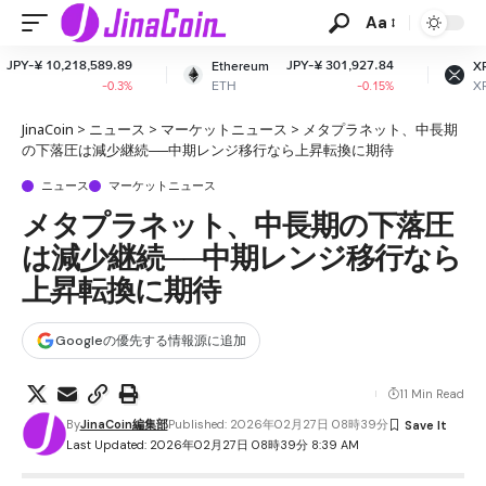
Aa
.89
JPY-¥ 301,927.84
JPY-¥ 163.46
Ethereum
XRP
ETH
XRP
.3%
-0.15%
+0.25%
JinaCoin
>
ニュース
>
マーケットニュース
>
メタプラネット、中長期
の下落圧は減少継続──中期レンジ移行なら上昇転換に期待
ニュース
マーケットニュース
メタプラネット、中長期の下落圧
は減少継続──中期レンジ移行なら
上昇転換に期待
Googleの優先する情報源に追加
11 Min Read
By
JinaCoin編集部
Published: 2026年02月27日 08時39分
Last Updated: 2026年02月27日 08時39分 8:39 AM