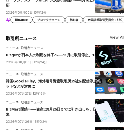
応
2026年08月05日 15時12分
#
Binance
ブロックチェーン
初心者
米国証券取引委員会（SEC）
View All
取引所ニュース
ニュース
取引所ニュース
Bitgetが日本人の利用を終了へ──11月に取引停止、12月末に強制決済
2026年08月03日 12時24分
ニュース
取引所ニュース
韓国Google Play、海外暗号資産取引所29社を配信停止──OKXやバイビ
ットなどが対象に
2026年07月27日 12時16分
ニュース
取引所ニュース
BitMart閉鎖へ──資産は8月26日までに引き出しを、日本人利用者も対
象
2026年07月26日 13時03分