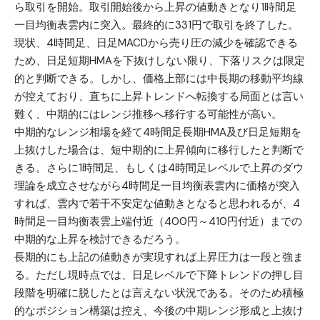
ら取引を開始。取引開始後から上昇の値動きとなり1時間足
一目均衡表雲内に突入。最終的に331円で取引を終了した。
現状、4時間足、日足MACDから売り圧の減少を確認できる
ため、日足短期HMAを下抜けしない限り、下落リスクは限定
的と判断できる。しかし、価格上部には中長期の移動平均線
が控えており、直ちに上昇トレンドへ転換する局面とは言い
難く、中期的にはレンジ推移へ移行する可能性が高い。
中期的なレンジ相場を経て4時間足長期HMA及び日足短期を
上抜けした場合は、短中期的に上昇傾向に移行したと判断で
きる。さらに1時間足、もしくは4時間足レベルで上昇のダウ
理論を成立させながら4時間足一目均衡表雲内に価格が突入
すれば、雲内で若干不安定な値動きとなると思われるが、4
時間足一目均衡表雲上端付近（400円～410円付近）までの
中期的な上昇を検討できるだろう。
長期的にも上記の値動きが実現すれば上昇圧力は一段と強ま
る。ただし現時点では、日足レベルで下降トレンドの押し目
段階を明確に脱したとは言えない状況である。そのため積極
的なポジション構築は控え、今後の中期レンジ形成と上抜け