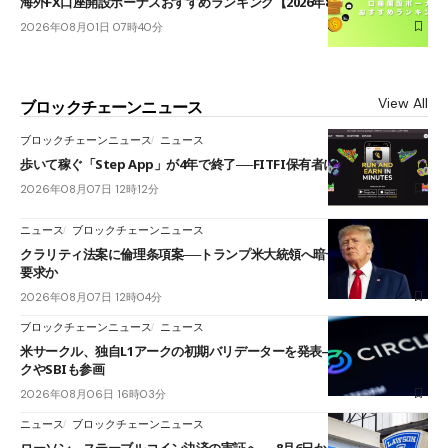
海外FX口座開設ボーナスおすすめランキング【2026年8月最新】
2026年08月01日 07時40分
View All
ブロックチェーンニュース
ブロックチェーンニュース
ニュース
歩いて稼ぐ「Step App」が4年で終了──FITFI保有者に対応呼びかけ
2026年08月07日 12時12分
ニュース
ブロックチェーンニュース
クラリティ法案に倫理条項案──トランプ米大統領へ暗号資産事業の売却
要求か
2026年08月07日 12時04分
ブロックチェーンニュース
ニュース
米サークル、独自L1アークの初期バリデーターを発表――ブラックロッ
クやSBIも参画
2026年08月06日 16時03分
ニュース
ブロックチェーンニュース
ローソン、ステーブルコイン決済の実証へ──8月6日からJPYCやUSDC対