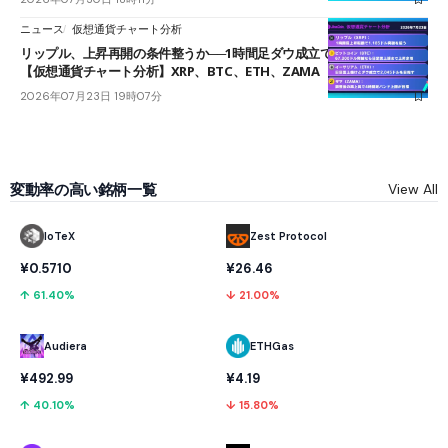
ニュース
仮想通貨チャート分析
リップル、上昇再開の条件整うか──1時間足ダウ成立で1.185ドルを狙う
【仮想通貨チャート分析】XRP、BTC、ETH、ZAMA
2026年07月23日 19時07分
変動率の高い銘柄一覧
View All
IoTeX
Zest Protocol
¥0.5710
¥26.46
↑ 61.40%
↓ 21.00%
Audiera
ETHGas
¥492.99
¥4.19
↑ 40.10%
↓ 15.80%