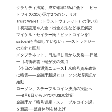
クラリティ法案、成立確率23%に低下──ビッ
トワイズCIOが示す2つのシナリオ
Trust Wallet（トラストウォレット）の使い方
｜初期設定や入金・出金方法など徹底解説
マイケル・セイラー氏「ビットコインを1
satoshiも売却していない」──ストラテジー
の方針と区別
メタプラネット、日足押し目から反発──日足
一目均衡表雲下端が次の焦点
【今日の仮想通貨ニュース】米暗号資産政策
に暗雲――金融庁新課とローソン決済実証が
始動
ローソン、ステーブルコイン決済の実証へ
──8月6日からJPYCやUSDC対応
金融庁が「暗号資産・ステーブルコイン課」
を新設──監督体制を格上げ