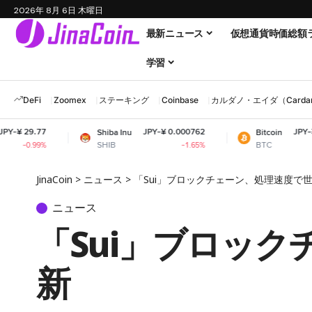
2026年 8月 6日 木曜日
最新ニュース
仮想通貨時価総額
学習
DeFi
Zoomex
ステーキング
Coinbase
カルダノ・エイダ（Cardano
JPY-¥ 0.000762
JPY-¥ 10,222,439.
Shiba Inu
Bitcoin
SHIB
BTC
-1.65%
+0.7
JinaCoin
>
ニュース
>
「Sui」ブロックチェーン、処理速度で
ニュース
「Sui」ブロッ
新