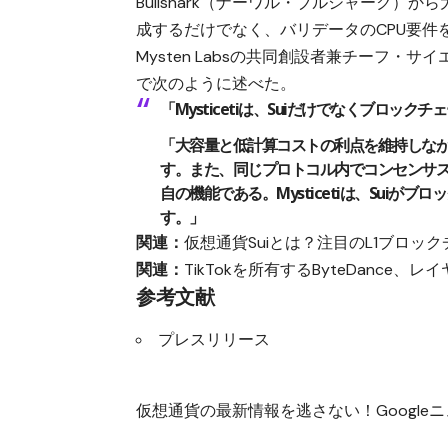
Bullshark（ナーワル・ブルシャーク
成するだけでなく、バリデータのCPU要件
Mysten Labsの共同創設者兼チーフ
で次のように述べた。
「Mysticetiは、Suiだけでなくブロ
「大容量と低計算コストの利点を維持しな
す。また、同じプロトコル内でコンセンサス
自の機能である。Mysticetiは、Sui
す。」
関連：
仮想通貨Suiとは？注目のL1ブロ
関連：
TikTokを所有するByteDance、レ
参考文献
プレスリリース
仮想通貨の最新情報を逃さない！Googleニュ