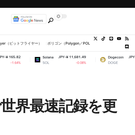
tFlyer（ビットフライヤー）
ポリゴン（Polygon／POL、MATIC）
ウォレット
JPY-¥ 11,681.49
JPY-¥ 11.01
Solana
Dogecoin
SOL
DOGE
-0.08%
+0.01%
で世界最速記録を更