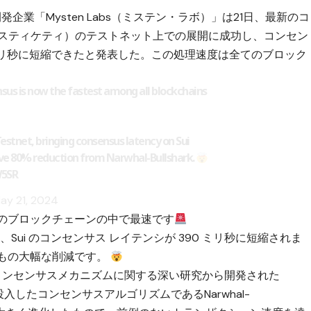
企業「Mysten Labs（ミステン・ラボ）」は21日、最新のコ
i（ミスティケティ）のテストネット上での展開に成功し、コンセン
ミリ秒に短縮できたと発表した。この処理速度は全てのブロック
sus is now the fastest among all blockchains
 Testnet, bringing consensus latency on Sui
ve 80% reduction from Narwhal-Bullshark.
W5SR
ay 21, 2024
べてのブロックチェーンの中で最速です
れ、Sui のコンセンサス レイテンシが 390 ミリ秒に短縮されま
 80% もの大幅な削減です。
コンセンサスメカニズムに関する深い研究から開発された
トに投入したコンセンサスアルゴリズムであるNarwhal-