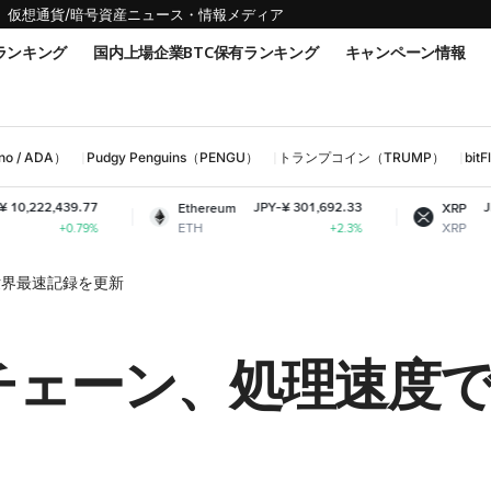
仮想通貨/暗号資産ニュース・情報メディア
ランキング
国内上場企業BTC保有ランキング
キャンペーン情報
 / ADA）
Pudgy Penguins（PENGU）
トランプコイン（TRUMP）
bi
77
JPY-¥ 301,692.33
JPY-¥ 165.82
Ethereum
XRP
ETH
XRP
9%
+2.3%
-1.64%
世界最速記録を更新
クチェーン、処理速度