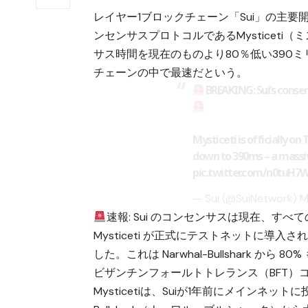
レイヤー1ブロックチェーン「Sui」の主要開発
ンセンサスプロトコルであるMysticet
サス時間を現在のものより80％低い390
チェーンの中で最速だという。
BREAKING: Sui’s consen
Mysticeti is officially on
down to 390ms – a massi
pic.twitter.com/n0tuH7
— Sui (@SuiNetwork)
M
速報: Sui のコンセンサスは現在、す
Mysticeti が正式にテストネットに導入さ
した。これは Narwhal-Bullshark から
ビザンチンフォールトトレランス（BFT）
Mysticetiは、Suiが1年前にメインネッ