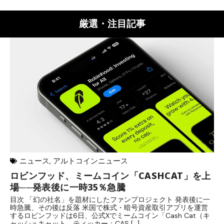
厳選・注目記事
ニュース
,
アルトコインニュース
ロビンフッド、ミームコイン「CASHCAT」を上
歩
場──発表後に一時35％急騰
保
目次 「幻の社名」を題材にしたファンプロジェクト 発表後に一
目
時急騰、その後は反落 米国で株式・暗号資産取引アプリを運営
中
するロビンフッドは6日、公式Xでミームコイン「Cash Cat（キ
「
ャッシュキャット、ティッカー：CAS […]
間