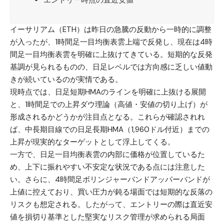
イーサリアム（ETH）
は昨日の急騰の反動から一時的に調整
が入ったが、1時間足一目均衡表雲上端で反発し、現在は4時
間足一目均衡表雲を明確に上抜けてきている。短期的な反発
基調が見られるものの、日足レベルでは方向感に乏しい値動
きが続いているのが実情である。
現時点では、日足短期HMAのラインを明確に上抜ける展開
と、1時間足での上昇ダウ理論（高値・安値の切り上げ）が
形成されるかどうかが注目点となる。これらが確認されれ
ば、中長期目線での日足長期HMA（1,960ドル付近）までの
上昇が現実的なターゲットとして浮上してくる。
一方で、日足一目均衡表雲の内部に価格が位置しているた
め、上下に振れやすい不安定な状況である点には注意した
い。さらに、4時間足ボリンジャーバンドアッパーバンドが
上値に控えており、買い圧力が鈍る場面では短期的な反落の
リスクも想定される。したがって、エントリーの際は直近安
値を損切り基準とした堅実なリスク管理が求められる局面