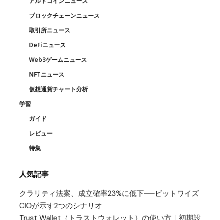
アルトコインニュース
ブロックチェーンニュース
取引所ニュース
DeFiニュース
Web3ゲームニュース
NFTニュース
仮想通貨チャート分析
学習
ガイド
レビュー
特集
人気記事
クラリティ法案、成立確率23%に低下──ビットワイズ
CIOが示す2つのシナリオ
Trust Wallet（トラストウォレット）の使い方｜初期設