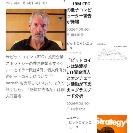
2026年08月04日 14時19分
──IBM CEO
の量子コンピ
ューター警告
が発端
2026年08月04
日 11時49分
ビットコインニュ
ース
ニュース
米ビットコイン（BTC）投資企業
「ビットコイ
ストラテジーの共同創業者マイケ
ンは過渡期」
ル・セイラー氏は4日、個人保有分
ETF資金流入
のビットコインについて「1
とオンチェー
satoshiも売却していない」とXで
ン活動が下支
え＝グラスノ
説明した。 「絶対に売るな」は個
ード分析
人貯蓄者…
2026年08月04
日 10時02分
ニュース
ビットコインニ
ュース