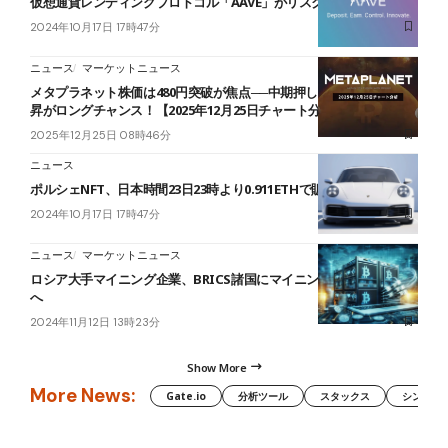
仮想通貨レンディングプロトコル「AAVE」がリスク管理強化へ
2024年10月17日 17時47分
ニュース
マーケットニュース
メタプラネット株価は480円突破が焦点──中期押し目形成後の再上
昇がロングチャンス！【2025年12月25日チャート分析】
2025年12月25日 08時46分
ニュース
ポルシェNFT、日本時間23日23時より0.911ETHで販売
2024年10月17日 17時47分
ニュース
マーケットニュース
ロシア大手マイニング企業、BRICS諸国にマイニングセンター設立
へ
2024年11月12日 13時23分
Show More
More News:
Gate.io
分析ツール
スタックス
シンボル（