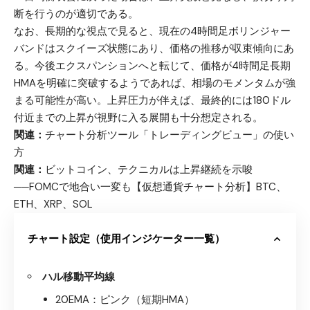
断を行うのが適切である。
なお、長期的な視点で見ると、現在の4時間足ボリンジャー
バンドはスクイーズ状態にあり、価格の推移が収束傾向にあ
る。今後エクスパンションへと転じて、価格が4時間足長期
HMAを明確に突破するようであれば、相場のモメンタムが強
まる可能性が高い。上昇圧力が伴えば、最終的には180ドル
付近までの上昇が視野に入る展開も十分想定される。
関連：
チャート分析ツール「トレーディングビュー」の使い
方
関連：
ビットコイン、テクニカルは上昇継続を示唆
──FOMCで地合い一変も【仮想通貨チャート分析】BTC、
ETH、XRP、SOL
チャート設定（使用インジケーター一覧）
ハル移動平均線
20EMA：ピンク（短期HMA）