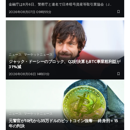
金融庁は8月6日、警察庁と連名で日本暗号資産等取引業協会（J…
2026年08月07日 09時55分
ニュース
マーケットニュース
ジャック・ドーシーのブロック、Q2好決算もBTC事業粗利益が
31%減
2026年08月06日 14時01分
ニュース
マーケットニュース
元警官が10代から35万ドルのビットコイン強奪──終身刑＋15
年の判決