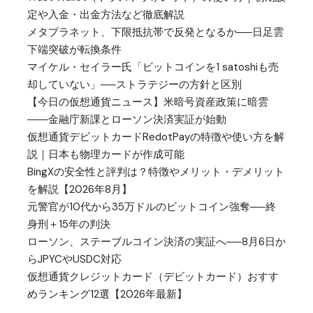
定や入金・出金方法など徹底解説
メタプラネット、下限抵抗帯で反発となるか──日足雲
下端突破が転換条件
マイケル・セイラー氏「ビットコインを1 satoshiも売
却していない」──ストラテジーの方針と区別
【今日の仮想通貨ニュース】米暗号資産政策に暗雲
――金融庁新課とローソン決済実証が始動
仮想通貨デビットカードRedotPayの特徴や使い方を解
説｜日本も物理カードが作成可能
BingXの安全性と評判は？特徴やメリット・デメリット
を解説【2026年8月】
元警官が10代から35万ドルのビットコイン強奪──終
身刑＋15年の判決
ローソン、ステーブルコイン決済の実証へ──8月6日か
らJPYCやUSDC対応
仮想通貨クレジットカード（デビットカード）おすす
めランキング12選【2026年最新】