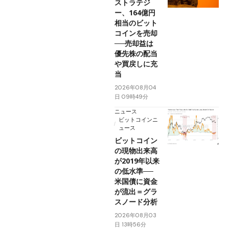
ストラテジ
ー、164億円
相当のビット
コインを売却
──売却益は
優先株の配当
や買戻しに充
当
2026年08月04
日 09時49分
ニュース
ビットコインニ
ュース
ビットコイン
の現物出来高
が2019年以来
の低水準──
米国債に資金
が流出＝グラ
スノード分析
2026年08月03
日 13時56分