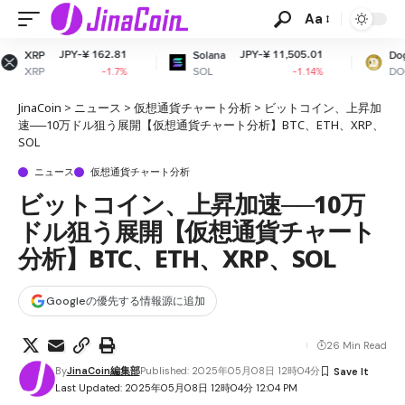
Aa
 162.81
JPY-¥ 11,505.01
JPY-¥ 10
Solana
Dogecoin
SOL
DOGE
-1.7%
-1.14%
-0.
JinaCoin
>
ニュース
>
仮想通貨チャート分析
>
ビットコイン、上昇加
速──10万ドル狙う展開【仮想通貨チャート分析】BTC、ETH、XRP、
SOL
ニュース
仮想通貨チャート分析
ビットコイン、上昇加速──10万
ドル狙う展開【仮想通貨チャート
分析】BTC、ETH、XRP、SOL
Googleの優先する情報源に追加
26 Min Read
By
JinaCoin編集部
Published: 2025年05月08日 12時04分
Last Updated: 2025年05月08日 12時04分 12:04 PM