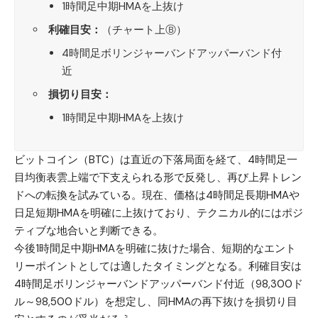
1時間足中期HMAを上抜け
利確目安：
（チャート上Ⓑ）
4時間足ボリンジャーバンドアッパーバンド付
近
損切り目安：
1時間足中期HMAを上抜け
ビットコイン（BTC）
は直近の下落局面を経て、4時間足一
目均衡表雲上端で下支えられる形で反発し、再び上昇トレン
ドへの転換を試みている。現在、価格は4時間足長期HMAや
日足短期HMAを明確に上抜けており、テクニカル的にはポジ
ティブな地合いと判断できる。
今後1時間足中期HMAを明確に抜けた場合、短期的なエント
リーポイントとしては適したタイミングとなる。利確目安は
4時間足ボリンジャーバンドアッパーバンド付近（98,300ド
ル～98,500ドル）を想定し、同HMAの再下抜けを損切り目