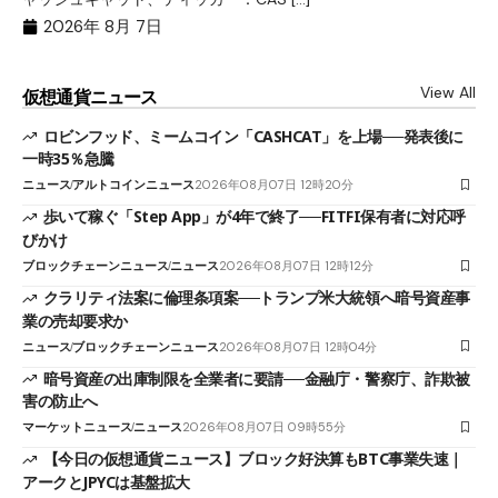
2026年 8月 7日
View All
仮想通貨ニュース
ロビンフッド、ミームコイン「CASHCAT」を上場──発表後に
一時35％急騰
ニュース
アルトコインニュース
2026年08月07日 12時20分
歩いて稼ぐ「Step App」が4年で終了──FITFI保有者に対応呼
びかけ
ブロックチェーンニュース
ニュース
2026年08月07日 12時12分
クラリティ法案に倫理条項案──トランプ米大統領へ暗号資産事
業の売却要求か
ニュース
ブロックチェーンニュース
2026年08月07日 12時04分
暗号資産の出庫制限を全業者に要請──金融庁・警察庁、詐欺被
害の防止へ
マーケットニュース
ニュース
2026年08月07日 09時55分
【今日の仮想通貨ニュース】ブロック好決算もBTC事業失速｜
アークとJPYCは基盤拡大