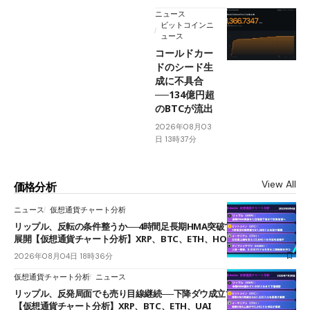
ニュース
ビットコインニ
ュース
コールドカー
ドのシード生
成に不具合
──134億円超
のBTCが流出
2026年08月03
日 13時37分
View All
価格分析
ニュース
仮想通貨チャート分析
リップル、反転の条件整うか──4時間足長期HMA突破で雲下端を目指す
展開【仮想通貨チャート分析】XRP、BTC、ETH、HOME
2026年08月04日 18時36分
仮想通貨チャート分析
ニュース
リップル、反発局面でも売り目線継続──下降ダウ成立で下値追う展開
【仮想通貨チャート分析】XRP、BTC、ETH、UAI