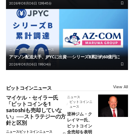
2026年08月06日 12時45分
ニュース
マーケットニュース
アマゾン配送大手、JPYCに出資──シリーズB累計約60億円に
2026年08月06日 11時04分
View All
ビットコインニュース
マイケル・セイラー氏
ニュース
ビットコインニ
「ビットコインを1
ュース
satoshiも売却していな
逆神ジム・ク
い」──ストラテジーの方
レイマー氏、
針と区別
ビットコイン
全売却を表明
ニュース
ビットコインニュース