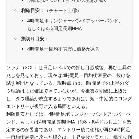
1時間足レベルで上昇のダウ理論が成立
利確目安：
（チャート上Ⓑ）
4時間足ボリンジャーバンドアッパーバンド、
もしくは4時間足長期HMA
損切り目安：
4時間足一目均衡表雲に価格が入る
ソラナ（SOL）
は日足レベルでの押し目形成後、再び上昇の
兆しを見せており、現在は4時間足一目均衡表雲の上抜けを
試す展開となっている。現時点では、1時間足での上昇のダ
ウ理論はまだ確認できていないが、今後雲を明確に上抜け
し、ダウ理論が成立するようであれば、短・中期的にロング
エントリーが視野に入る局面といえる。
利確目安としては、4時間足ボリンジャーバンドアッパーバ
ンド、もしくは4時間足長期HMA（153～154ドル付近）を想
定するのが妥当であり、エントリー後に価格が再び4時間足
一目均衡表雲に戻った場合は、上昇失敗と見なし、損切り判