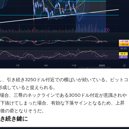
落し、引き続き3250ドル付近での横ばいが続いている。ビットコ
形成していると捉えられる。
た場合、三尊のネックラインである3050ドル付近が意識されや
に下抜けてしまった場合、有効な下落サインとなるため、上昇
最後の砦となりそうだ。
引き続き鍵に