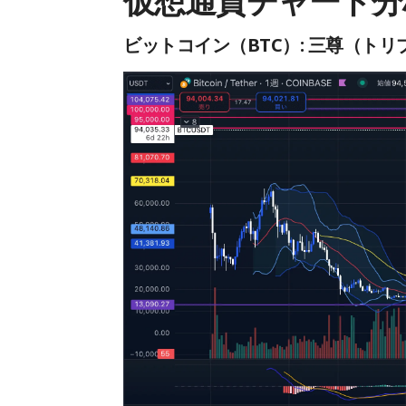
仮想通貨チャート分
ビットコイン（BTC）: 三尊（ト