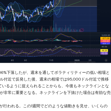
 06%下落したが、週末を通してボラティリティーの低い相場と
0ドル付近で反発した後、週末の相場では95,000ドル付近で推移
ているように捉えられることからも、今後もネックラインとな
ョンが非常に重要となる。ネックラインを下抜けた場合は有効な売
が行われる。この1週間でどのような値動きを見せ、いくらの