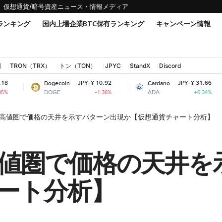
仮想通貨/暗号資産ニュース・情報メディア
ランキング
国内上場企業BTC保有ランキング
キャンペーン情報
国
TRON（TRX）
トン（TON）
JPYC
StandX
Discord
JPY-¥ 10.92
JPY-¥ 31.66
gecoin
Cardano
Shiba Inu
OGE
ADA
SHIB
-1.36%
+6.34%
高値圏で価格の天井を示すパターン出現か【仮想通貨チャート分析】
値圏で価格の天井を
ート分析】