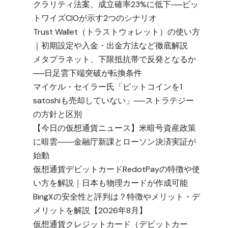
クラリティ法案、成立確率23%に低下──ビッ
トワイズCIOが示す2つのシナリオ
Trust Wallet（トラストウォレット）の使い方
｜初期設定や入金・出金方法など徹底解説
メタプラネット、下限抵抗帯で反発となるか
──日足雲下端突破が転換条件
マイケル・セイラー氏「ビットコインを1
satoshiも売却していない」──ストラテジー
の方針と区別
【今日の仮想通貨ニュース】米暗号資産政策
に暗雲――金融庁新課とローソン決済実証が
始動
仮想通貨デビットカードRedotPayの特徴や使
い方を解説｜日本も物理カードが作成可能
BingXの安全性と評判は？特徴やメリット・デ
メリットを解説【2026年8月】
仮想通貨クレジットカード（デビットカー