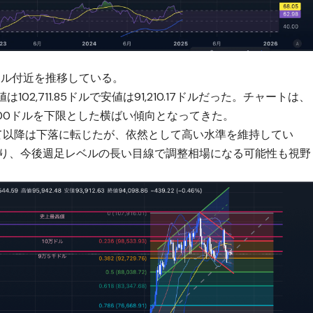
ドル付近を推移している。
02,711.85ドルで安値は91,210.17ドルだった。チャートは、
000ドルを下限とした横ばい傾向となってきた。
達して以降は下落に転じたが、依然として高い水準を維持してい
おり、今後週足レベルの長い目線で調整相場になる可能性も視野