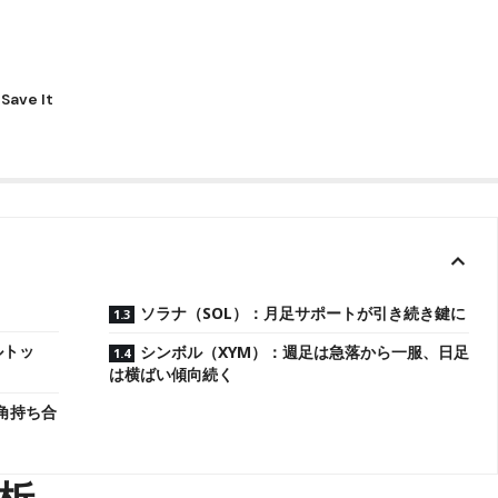
ソラナ（SOL）：月足サポートが引き続き鍵に
ルトッ
シンボル（XYM）：週足は急落から一服、日足
は横ばい傾向続く
角持ち合