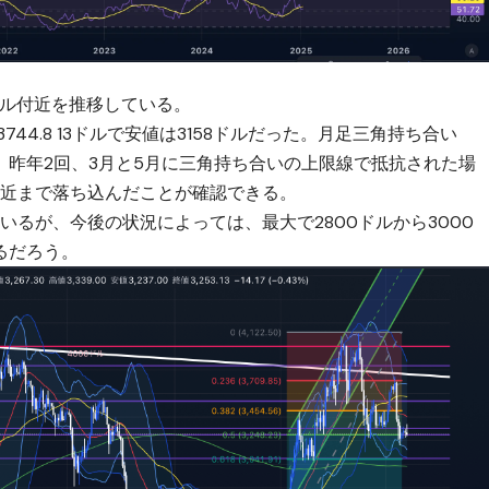
ドル付近を推移している。
3744.8 13ドルで安値は3158ドルだった。月足三角持ち合い
。昨年2回、3月と5月に三角持ち合いの上限線で抵抗された場
付近まで落ち込んだことが確認できる。
いるが、今後の状況によっては、最大で2800ドルから3000
るだろう。