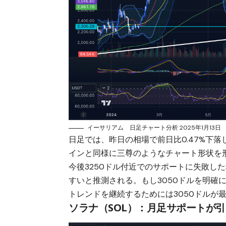
イーサリアム 日足チャート分析 2025年1月13日
日足では、昨日の相場で前日比0.47%下
インと同様に三尊のようなチャート形状を
今後3250ドル付近でのサポートに失敗し
すいと推測される。もし3050ドルを明確
トレンドを継続するためには3050ドルが
ソラナ（SOL）：月足サポートが