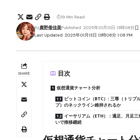
19 Min Read
By
廣野倭佳菜
Published: 2025年01月13日 13時08分
Last Updated: 2025年01月13日 13時08分 1:08 PM
目次
SHARE
仮想通貨チャート分析
ビットコイン（BTC）: 三尊（トリプ
プ）のネックライン維持されるか
イーサリアム（ETH）：週足、月足三
いで推移継続