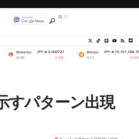
JPY-¥ 0.000727
JPY-¥ 10,161,168.76
Bitcoin
Ethe
BTC
ETH
-5.02%
-0.97%
示すパターン出現