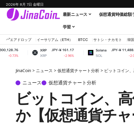
2026年 8月 7日 金曜日
最新ニュース
仮想通貨時価総額
学習
エアドロップ
イーサリアム（ETH）
BTCC
サトシ・ナカモト
韓
JPY-¥ 161.17
JPY-¥ 11,488.18
XRP
Solana
Do
XRP
SOL
D
-2.96%
-2.05%
JinaCoin
>
ニュース
>
仮想通貨チャート分析
>
ビットコイン、
ニュース
仮想通貨チャート分析
ビットコイン、高
か【仮想通貨チャ