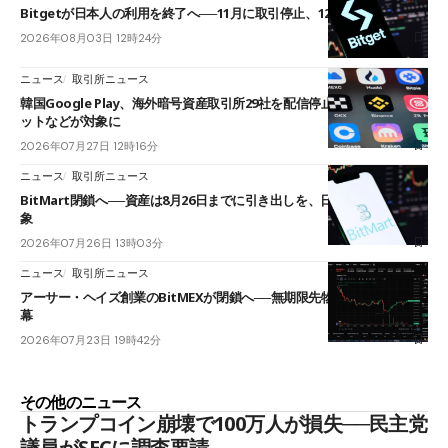
Bitgetが日本人の利用を終了へ──11月に取引停止、12月末に強制決済
2026年08月03日 12時24分
ニュース
取引所ニュース
韓国Google Play、海外暗号資産取引所29社を配信停止──OKXやバイビ
ットなどが対象に
2026年07月27日 12時16分
ニュース
取引所ニュース
BitMart閉鎖へ──資産は8月26日までに引き出しを、日本人利用者も対
象
2026年07月26日 13時03分
ニュース
取引所ニュース
アーサー・ヘイズ創業のBitMEXが閉鎖へ──無期限先物を生んだ11年に
幕
2026年07月23日 19時42分
その他のニュース
トランプコイン崩壊で100万人が損失──民主党
議員がSECに調査要請