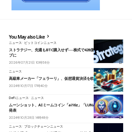
You May also Like
ニュース
ビットコインニュース
ストラテジー、先週もBTC購入せず──株式で428億円調達もリザー
ブに
2026年07月21日 10時58分
ニュース
高級車メーカー「フェラーリ」、仮想通貨決済を欧州に拡大
2024年10月17日 17時40分
DeFiニュース
ニュース
ムーンショット、AIミームコイン「ai16z」「LUNA」のリリースを
発表
2024年10月28日 14時48分
ニュース
ブロックチェーンニュース