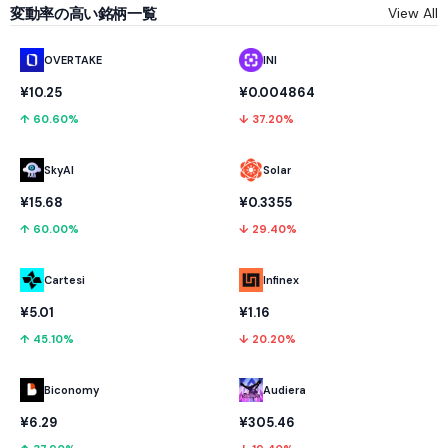
変動率の高い銘柄一覧
View All
OVERTAKE
INI
¥10.25
¥0.004864
↑ 60.60%
↓ 37.20%
SkyAI
Solar
¥15.68
¥0.3355
↑ 60.00%
↓ 29.40%
Cartesi
Infinex
¥5.01
¥1.16
↑ 45.10%
↓ 20.20%
Biconomy
Audiera
¥6.29
¥305.46