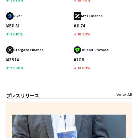
↑ 37.90%
↓ 19.40%
River
MYX Finance
¥511.31
¥11.74
↑ 29.10%
↓ 16.80%
Stargate Finance
Truebit Protocol
¥25.14
¥1.09
↑ 25.60%
↓ 13.00%
View All
プレスリリース