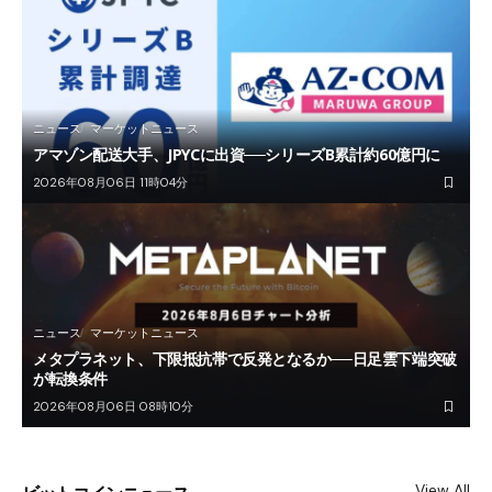
ニュース
マーケットニュース
アマゾン配送大手、JPYCに出資──シリーズB累計約60億円に
2026年08月06日 11時04分
ニュース
マーケットニュース
メタプラネット、下限抵抗帯で反発となるか──日足雲下端突破
が転換条件
2026年08月06日 08時10分
View All