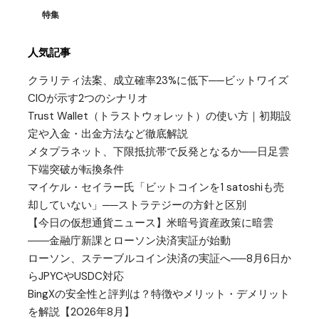
特集
人気記事
クラリティ法案、成立確率23%に低下──ビットワイズ
CIOが示す2つのシナリオ
Trust Wallet（トラストウォレット）の使い方｜初期設
定や入金・出金方法など徹底解説
メタプラネット、下限抵抗帯で反発となるか──日足雲
下端突破が転換条件
マイケル・セイラー氏「ビットコインを1 satoshiも売
却していない」──ストラテジーの方針と区別
【今日の仮想通貨ニュース】米暗号資産政策に暗雲
――金融庁新課とローソン決済実証が始動
ローソン、ステーブルコイン決済の実証へ──8月6日か
らJPYCやUSDC対応
BingXの安全性と評判は？特徴やメリット・デメリット
を解説【2026年8月】