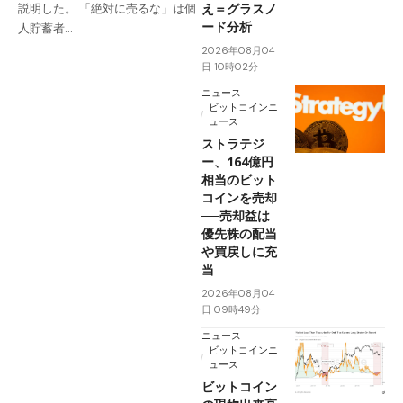
え＝グラスノ
説明した。 「絶対に売るな」は個
ード分析
人貯蓄者…
2026年08月04
日 10時02分
ニュース
ビットコインニ
ュース
ストラテジ
ー、164億円
相当のビット
コインを売却
──売却益は
優先株の配当
や買戻しに充
当
2026年08月04
日 09時49分
ニュース
ビットコインニ
ュース
ビットコイン