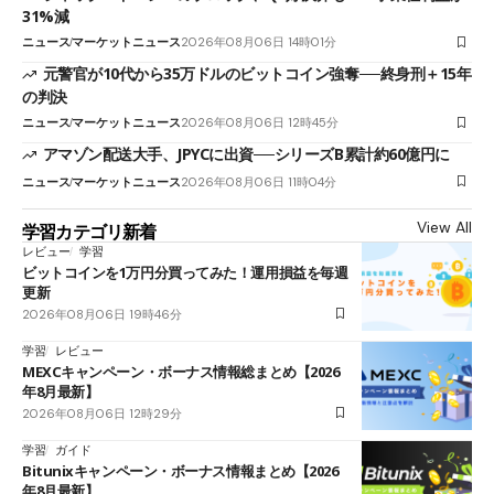
31%減
ニュース
マーケットニュース
2026年08月06日 14時01分
元警官が10代から35万ドルのビットコイン強奪──終身刑＋15年
の判決
ニュース
マーケットニュース
2026年08月06日 12時45分
アマゾン配送大手、JPYCに出資──シリーズB累計約60億円に
ニュース
マーケットニュース
2026年08月06日 11時04分
View All
学習カテゴリ新着
レビュー
学習
ビットコインを1万円分買ってみた！運用損益を毎週
更新
2026年08月06日 19時46分
学習
レビュー
MEXCキャンペーン・ボーナス情報総まとめ【2026
年8月最新】
2026年08月06日 12時29分
学習
ガイド
Bitunixキャンペーン・ボーナス情報まとめ【2026
年8月最新】