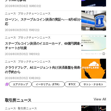
2026年08月06日 16時03分
ニュース
ブロックチェーンニュース
ローソン、ステーブルコイン決済の実証へ──8月6日からJPYCやUSDC対
応
2026年08月05日 15時12分
ニュース
ブロックチェーンニュース
ステーブルコイン決済のイエローカード、63億円調達──ソニーやスタン
チャートが出資
2026年08月05日 11時59分
ニュース
ブロックチェーンニュース
クラウドフレア、AIエージェント向け決済基盤を発表──まずハンドル名
の予約から
2026年08月05日 10時28分
#
エアドロップ
イーサリアム（ETH）
BTCC
サトシ・ナカモト
View All
取引所ニュース
ニュース
取引所ニュース