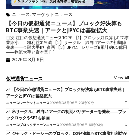
ニュース
,
マーケットニュース
【今日の仮想通貨ニュース】ブロック好決算も
米
BTC事業失速｜アークとJPYCは基盤拡大
発
目次 注目の仮想通貨ニュースTOP5 【1】ブロック好決算もBTC事
目
業縮小――粗利益31％減 【2】サークル、独自L1アークの初期陣
や
発表――金融大手11社参画 【3】JPYC、シリーズB累計約60億円
る
――物流大手と資本業 […]
ブ
2026年 8月 6日
View All
仮想通貨ニュース
【今日の仮想通貨ニュース】ブロック好決算もBTC事業失速｜
アークとJPYCは基盤拡大
ニュース
マーケットニュース
2026年08月06日 20時07分
米サークル、独自L1アークの初期バリデーターを発表――ブラ
ックロックやSBIも参画
ニュース
ブロックチェーンニュース
2026年08月06日 16時03分
ジャック・ドーシーのブロック、Q2好決算もBTC事業粗利益が