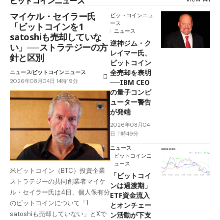
ビットコインニュース
マイケル・セイラー氏
ビットコインニュ
ース
「ビットコインを1
ニュース
satoshiも売却していな
逆神ジム・ク
い」──ストラテジーの方
レイマー氏、
針と区別
ビットコイン
全売却を表明
ニュース
ビットコインニュース
2026年08月04日 14時19分
──IBM CEO
の量子コンピ
ューター警告
が発端
2026年08月04
日 11時49分
ニュース
ビットコインニ
ュース
米ビットコイン（BTC）投資企業
「ビットコイ
ストラテジーの共同創業者マイケ
ンは過渡期」
ル・セイラー氏は4日、個人保有分
ETF資金流入
のビットコインについて「1
とオンチェー
satoshiも売却していない」とXで
ン活動が下支