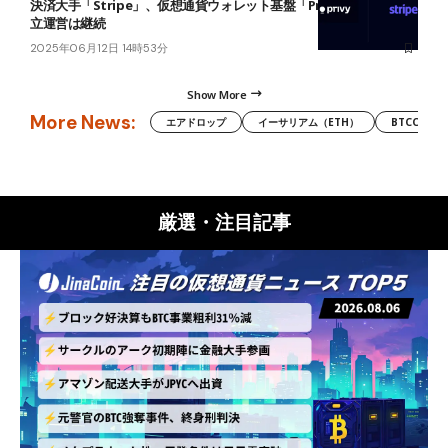
決済大手「Stripe」、仮想通貨ウォレット基盤「Privy」を買収──独
立運営は継続
2025年06月12日 14時53分
Show More
More News:
エアドロップ
イーサリアム（ETH）
BTCC
厳選・注目記事