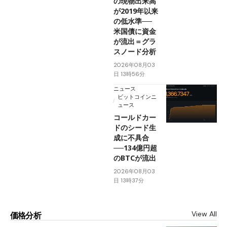
の現物出来高
が2019年以来
の低水準──
米国債に資金
が流出＝グラ
スノード分析
2026年08月03
日 13時56分
ニュース
ビットコインニ
ュース
コールドカー
ドのシード生
成に不具合
──134億円超
のBTCが流出
2026年08月03
日 13時37分
View All
価格分析