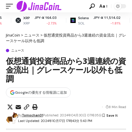
Aa
JPY-¥ 164.03
JPY-¥ 11,514.02
P
Solana
Dogecoin
P
SOL
DOGE
-2.73%
-1.81%
JinaCoin
>
ニュース
>
仮想通貨投資商品から3週連続の資金流出｜グレ
ースケール以外も低調
ニュース
仮想通貨投資商品から3週連続の資
金流出｜グレースケール以外も低
調
Googleの優先する情報源に追加
8 Min Read
By
Tomochan01
Published: 2024年04月30日 07時35分
Last Updated: 2024年10月17日 17時43分 5:43 PM