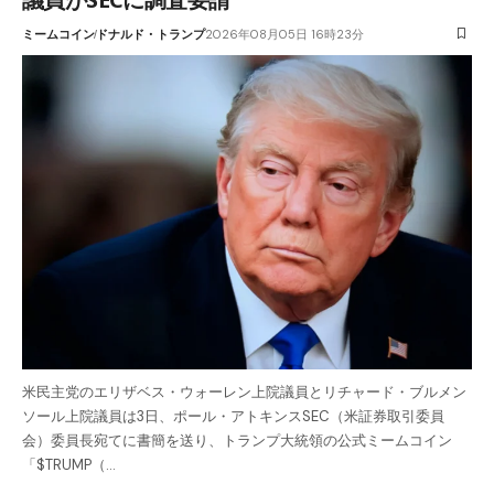
ミームコイン
ドナルド・トランプ
2026年08月05日 16時23分
米民主党のエリザベス・ウォーレン上院議員とリチャード・ブルメン
ソール上院議員は3日、ポール・アトキンスSEC（米証券取引委員
会）委員長宛てに書簡を送り、トランプ大統領の公式ミームコイン
「$TRUMP（…