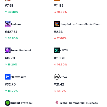
¥11.89
¥7.98
↓ 19.60%
↑ 43.30%
Audiera
HarryPotterObamaSonic10Inu (ETH)
¥427.54
¥2.36
↑ 33.80%
↓ 17.60%
Power Protocol
KAITO
¥15.70
¥118.78
↑ 18.20%
↓ 14.60%
Momentum
UPCX
¥32.70
¥21.42
↑ 16.00%
↓ 13.10%
Truebit Protocol
Global Commercial Business