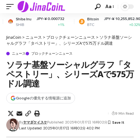
Aa
JPY-¥ 0.000732
JPY-¥ 10,255,852.90
Bitcoin
Ether
BTC
ETH
+1%
+0.32%
JinaCoin
>
ニュース
>
ブロックチェーンニュース
>
ソラナ基盤ソーシ
ャルグラフ「タペストリー」、シリーズAで575万ドル調達
ニュース
ブロックチェーンニュース
ソラナ基盤ソーシャルグラフ「タ
ペストリー」、シリーズAで575万
ドル調達
Googleの優先する情報源に追加
9 Min Read
By
ヤマダケイスケ
Published: 2025年01月17日 16時02分
Last Updated: 2025年01月17日 16時02分 4:02 PM