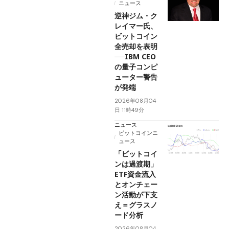
ニュース
逆神ジム・ク
レイマー氏、
ビットコイン
全売却を表明
──IBM CEO
の量子コンピ
ューター警告
が発端
2026年08月04
日 11時49分
ニュース
ビットコインニ
ュース
「ビットコイ
ンは過渡期」
ETF資金流入
とオンチェー
ン活動が下支
え＝グラスノ
ード分析
2026年08月04