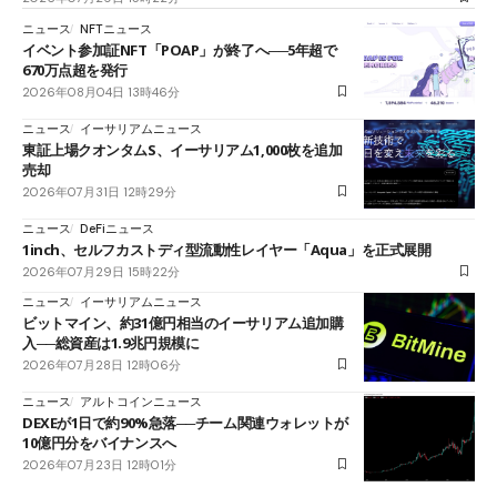
ニュース
NFTニュース
イベント参加証NFT「POAP」が終了へ──5年超で
670万点超を発行
2026年08月04日 13時46分
ニュース
イーサリアムニュース
東証上場クオンタムS、イーサリアム1,000枚を追加
売却
2026年07月31日 12時29分
ニュース
DeFiニュース
1inch、セルフカストディ型流動性レイヤー「Aqua」を正式展開
2026年07月29日 15時22分
ニュース
イーサリアムニュース
ビットマイン、約31億円相当のイーサリアム追加購
入──総資産は1.9兆円規模に
2026年07月28日 12時06分
ニュース
アルトコインニュース
DEXEが1日で約90%急落──チーム関連ウォレットが
10億円分をバイナンスへ
2026年07月23日 12時01分