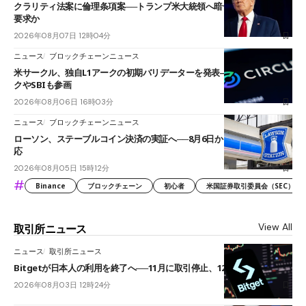
クラリティ法案に倫理条項案──トランプ米大統領へ暗号資産事業の売却
要求か
2026年08月07日 12時04分
ニュース
ブロックチェーンニュース
米サークル、独自L1アークの初期バリデーターを発表――ブラックロッ
クやSBIも参画
2026年08月06日 16時03分
ニュース
ブロックチェーンニュース
ローソン、ステーブルコイン決済の実証へ──8月6日からJPYCやUSDC対
応
2026年08月05日 15時12分
#
Binance
ブロックチェーン
初心者
米国証券取引委員会（SEC）
View All
取引所ニュース
ニュース
取引所ニュース
Bitgetが日本人の利用を終了へ──11月に取引停止、12月末に強制決済
2026年08月03日 12時24分