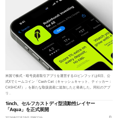
米国で株式・暗号資産取引アプリを運営するロビンフッドは6日、公
式Xでミームコイン「Cash Cat（キャッシュキャット、ティッカー：
CASHCAT）」を新たな取扱資産に追加したと発表した。同社のアプ
リ…
1inch、セルフカストディ型流動性レイヤー
「Aqua」を正式展開
2026年07月29日 15時22分