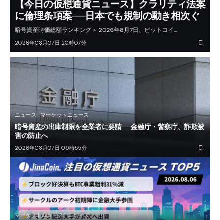
【今日の仮想通貨ニュース】クラリティ法案
に倫理条項案──日本でも規制の動き相次ぐ
暗号資産時価総額ランキング＞ 2026年8月7日、ビットコイ…
2026年08月07日 20時07分
ニュース
マーケットニュース
暗号資産の出庫制限を全業者に要請──金融庁・警察庁、詐欺被
害の防止へ
2026年08月07日 09時55分
マーケットニュース
ニュース