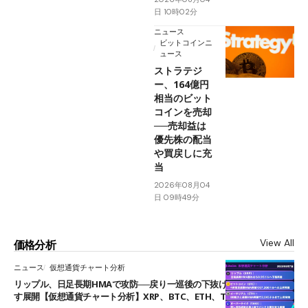
日 10時02分
ニュース
ビットコインニ
ュース
ストラテジ
ー、164億円
相当のビット
コインを売却
──売却益は
優先株の配当
や買戻しに充
当
2026年08月04
日 09時49分
View All
価格分析
ニュース
仮想通貨チャート分析
リップル、日足長期HMAで攻防──戻り一巡後の下抜けで0.95ドルを試
す展開【仮想通貨チャート分析】XRP、BTC、ETH、TAKE