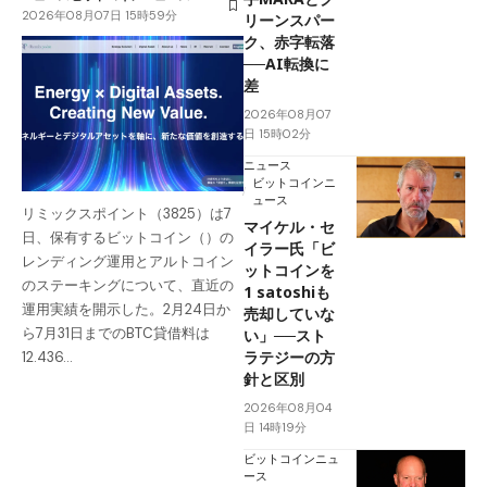
2026年08月07日 15時59分
リーンスパー
ク、赤字転落
──AI転換に
差
2026年08月07
日 15時02分
ニュース
ビットコインニ
ュース
リミックスポイント（3825）は7
マイケル・セ
日、保有するビットコイン（）の
イラー氏「ビ
レンディング運用とアルトコイン
ットコインを
のステーキングについて、直近の
1 satoshiも
運用実績を開示した。2月24日か
売却していな
ら7月31日までのBTC貸借料は
い」──スト
ラテジーの方
12.436…
針と区別
2026年08月04
日 14時19分
ビットコインニュ
ース