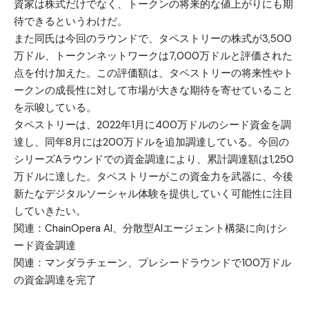
資家は株式だけでなく、トークンの将来的な値上がりにも期
待できるというわけだ。
また同氏は今回のラウンドで、タペストリーの株式が3,500
万ドル、トークンネットワークは7,000万ドルと評価された
点を付け加えた。この評価額は、タペストリーの将来性やト
ークンの成長性に対して市場が大きな期待を寄せていること
を示唆している。
タペストリーは、2022年1月に400万ドルのシード資金を調
達し、同年8月には200万ドルを追加調達している。今回の
シリーズAラウンドでの資金調達により、累計調達額は1,250
万ドルに達した。タペストリーがこの資金力を武器に、今後
新たなデジタルソーシャル体験を提供していく可能性に注目
していきたい。
関連：
ChainOpera AI、分散型AIエージェント構築に向けシ
ード資金調達
関連：
マンダラチェーン、プレシードラウンドで100万ドル
の資金調達を完了