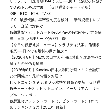
リップル、日足長期HMAで攻防──戻り一巡後の下抜け
で0.95ドルを試す展開【仮想通貨チャート分析】
XRP、BTC、ETH、TAKE
JPX、業態転換に再審査制度を検討──暗号資産トレジ
ャリー企業は対象か
仮想通貨デビットカードRedotPayの特徴や使い方を解
説｜日本も物理カードが作成可能
【今日の仮想通貨ニュース】クラリティ法案に倫理条
項案──日本でも規制の動き相次ぐ
【2026年8月】MEXCの日本人利用は禁止？違法性や金
融庁との関係を解説
【2026年8月】Kucoinの日本人利用は禁止！？金融庁
との関係は？最新情報をお届け
ビットコイン＄９３,９００水準で最高値更新 仮想通
貨チャート分析：ビットコイン、イーサリアム、リッ
プル、シンボル
仮想通貨クレジットカード（デビットカード）おすす
めランキング12選【2026年最新】