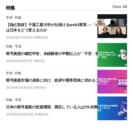
View All
特集
学習
特集
【独占取材】千葉工業大学が仕掛けるweb3変革──「cJPY」とAIの融合
は日本をどう変えるのか
2026年07月13日 09時25分
特集
学習
暗号資産の確定申告、未経験者の半数以上が「不安・無理」
2026年06月13日 11時11分
学習
特集
暗号資産市場の成長に向け、政府や業界団体に求めることは？
2026年06月10日 11時15分
特集
学習
日本の暗号資産の投資環境、満足している人は5％未満
2026年06月08日 10時43分