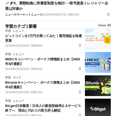
JPX、業態転換に再審査制度を検討──暗号資産トレジャリー企
業は対象か
ニュース
マーケットニュース
2026年08月07日 13時23分
View All
学習カテゴリ新着
学習
レビュー
ビットコインを1万円分買ってみた！運用損益を毎週
更新
2026年08月06日 19時46分
学習
レビュー
MEXCキャンペーン・ボーナス情報総まとめ【2026
年8月最新】
2026年08月06日 12時29分
学習
ガイド
Bitunixキャンペーン・ボーナス情報まとめ【2026
年8月最新】
2026年08月06日 10時22分
学習
レビュー
Bitget日本撤退！日本人の新規登録停止＆サービス
終了へ 理由と代わりの取引所も解説
2026年08月05日 11時09分