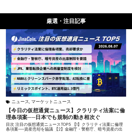
厳選・注目記事
ニュース
,
マーケットニュース
【今日の仮想通貨ニュース】クラリティ法案に倫
リ
理条項案──日本でも規制の動き相次ぐ
下
分
目次 注目の仮想通貨ニュースTOP5 【1】クラリティ法案に倫理
条項案──資産売却を協議 【2】金融庁・警察庁、暗号資産の出
目