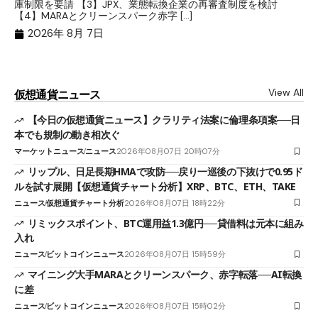
庫制限を要請 【3】JPX、業態転換企業の再審査制度を検討
ト
【4】MARAとクリーンスパーク赤字 […]
（
（X
2026年 8月 7日
View All
仮想通貨ニュース
【今日の仮想通貨ニュース】クラリティ法案に倫理条項案──日
本でも規制の動き相次ぐ
マーケットニュース
ニュース
2026年08月07日 20時07分
リップル、日足長期HMAで攻防──戻り一巡後の下抜けで0.95ド
ルを試す展開【仮想通貨チャート分析】XRP、BTC、ETH、TAKE
ニュース
仮想通貨チャート分析
2026年08月07日 18時22分
リミックスポイント、BTC運用益1.3億円──貸借料は元本に組み
入れ
ニュース
ビットコインニュース
2026年08月07日 15時59分
マイニング大手MARAとクリーンスパーク、赤字転落──AI転換
に差
ニュース
ビットコインニュース
2026年08月07日 15時02分