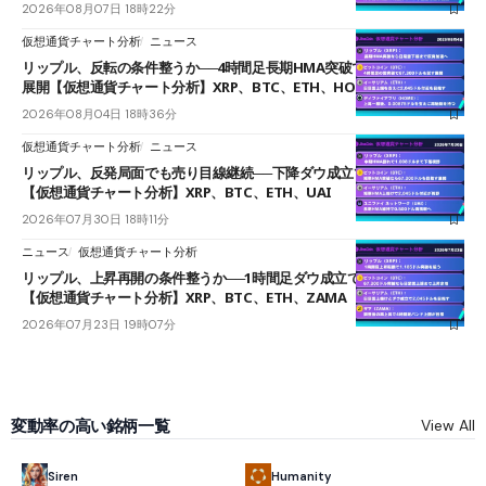
2026年08月07日 18時22分
仮想通貨チャート分析
ニュース
リップル、反転の条件整うか──4時間足長期HMA突破で雲下端を目指す
展開【仮想通貨チャート分析】XRP、BTC、ETH、HOME
2026年08月04日 18時36分
仮想通貨チャート分析
ニュース
リップル、反発局面でも売り目線継続──下降ダウ成立で下値追う展開
【仮想通貨チャート分析】XRP、BTC、ETH、UAI
2026年07月30日 18時11分
ニュース
仮想通貨チャート分析
リップル、上昇再開の条件整うか──1時間足ダウ成立で1.185ドルを狙う
【仮想通貨チャート分析】XRP、BTC、ETH、ZAMA
2026年07月23日 19時07分
変動率の高い銘柄一覧
View All
Humanity
Siren