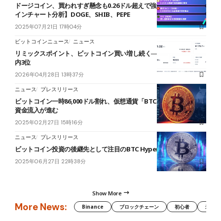
ドージコイン、買われすぎ懸念も0.26ドル超えで強気継続【ミームコ
インチャート分析】DOGE、SHIB、PEPE
2025年07月21日 17時04分
ビットコインニュース
ニュース
リミックスポイント、ビットコイン買い増し続く──保有1,471枚、国
内3位
2026年04月28日 13時37分
ニュース
プレスリリース
ビットコイン一時86,000ドル割れ、仮想通貨「BTC Bull Token」に
資金流入が進む
2025年02月27日 15時16分
ニュース
プレスリリース
ビットコイン投資の後継先として注目のBTC Hyperとは
2025年06月27日 22時38分
Show More
More News:
Binance
ブロックチェーン
初心者
米国証