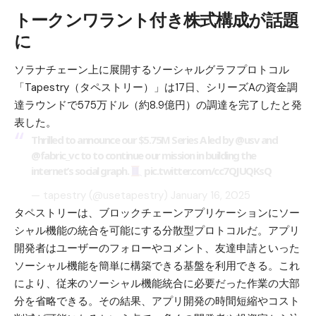
トークンワラント付き株式構成が話題
に
ソラナ
チェーン上に展開するソーシャルグラフプロトコル
「Tapestry（タペストリー）」は17日、シリーズAの資金調
達ラウンドで575万ドル（約8.9億円）の調達を完了したと発
表した。
Thrilled to announce our $5.75M Series A led by
@usv
and
@fabric_vc
to to continue our mission in building the
internet’s social graph.
pic.twitter.com/cc7QJUQKsQ
— tapestry (@usetapestry)
January 16, 2025
タペストリーは、ブロックチェーンアプリケーションにソー
シャル機能の統合を可能にする分散型プロトコルだ。アプリ
開発者はユーザーのフォローやコメント、友達申請といった
ソーシャル機能を簡単に構築できる基盤を利用できる。これ
により、従来のソーシャル機能統合に必要だった作業の大部
分を省略できる。その結果、アプリ開発の時間短縮やコスト