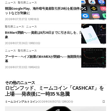
ニュース
取引所ニュース
韓国Google Play、海外暗号資産取引所29社を配信停止──OKXやバイビ
ットなどが対象に
2026年07月27日 12時16分
取引所ニュース
ニュース
BitMart閉鎖へ──資産は8月26日までに引き出しを、日本人利用者も対
象
2026年07月26日 13時03分
ニュース
取引所ニュース
アーサー・ヘイズ創業のBitMEXが閉鎖へ──無期限先物を生んだ11年に
幕
2026年07月23日 19時42分
その他のニュース
ロビンフッド、ミームコイン「CASHCAT」を
上場──発表後に一時35％急騰
ミームコイン
アルトコイン
2026年08月07日 12時20分