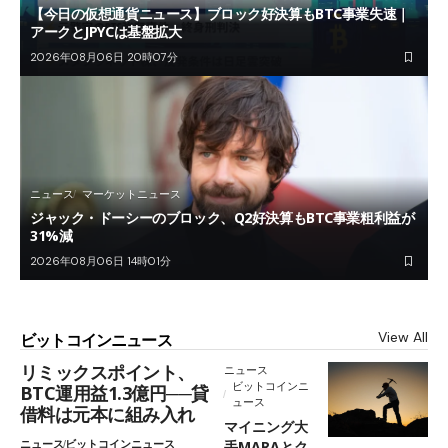
【今日の仮想通貨ニュース】ブロック好決算もBTC事業失速｜
アークとJPYCは基盤拡大
2026年08月06日 20時07分
ニュース
マーケットニュース
ジャック・ドーシーのブロック、Q2好決算もBTC事業粗利益が
31%減
2026年08月06日 14時01分
View All
ビットコインニュース
リミックスポイント、
ニュース
ビットコインニ
BTC運用益1.3億円──貸
ュース
借料は元本に組み入れ
マイニング大
ニュース
ビットコインニュース
手MARAとク