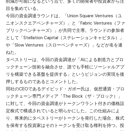
削減が可能になるという点で、多くの開発者や投資家から注
目を集めている。
今回の資金調達ラウンドは、「Union Square Ventures（ユ
ニオンスクエアベンチャーズ）」と「Fabric Ventures（ファ
ブリックベンチャーズ）」が共同で主導。ラウンドの参加者
として「Stellation Capital（ステレーションキャピタル）」
や「Slow Ventures（スローベンチャーズ）」などが名を連
ねた。
タペストリーは、今回の資金調達が「AIによる創造力とブロ
ックチェーン技術を融合させ、誰でも手軽にソーシャルアプ
リを構築できる基盤を提供する」というビジョンの実現を後
押しするものであるとコメントした。
同社のCEOであるデイビッド・ガボー氏は、仮想通貨・ブロ
ックチェーン専門メディア「The Block（ザ・ブロック）」
に対して、今回の資金調達がトークンワラント付きの価格設
定株式で構成されていると明らかにした。この仕組みによ
り、将来的にタペストリーがトークンを発行した場合、株式
を保有する投資家はそのトークンを受け取る権利を持つ。投