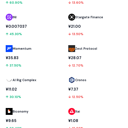
↑ 60.90%
↓ 13.60%
INI
Stargate Finance
¥0.007037
¥21.00
↑ 45.30%
↓ 13.50%
Momentum
Zest Protocol
¥35.83
¥28.07
↑ 37.50%
↓ 12.70%
AI Rig Complex
Cronos
¥11.02
¥7.37
↑ 30.10%
↓ 12.50%
Biconomy
Xai
¥9.65
¥1.08