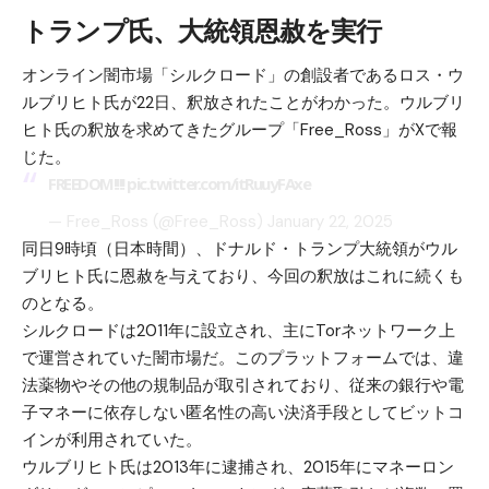
トランプ氏、大統領恩赦を実行
オンライン闇市場「シルクロード」の創設者であるロス・ウ
ルブリヒト氏が22日、釈放されたことがわかった。ウルブリ
ヒト氏の釈放を求めてきたグループ「Free_Ross」がXで報
じた。
FREEDOM!!!!
pic.twitter.com/itRuuyFAxe
— Free_Ross (@Free_Ross)
January 22, 2025
同日9時頃（日本時間）、ドナルド・トランプ大統領がウル
ブリヒト氏に恩赦を与えており、今回の釈放はこれに続くも
のとなる。
シルクロードは2011年に設立され、主にTorネットワーク上
で運営されていた闇市場だ。このプラットフォームでは、違
法薬物やその他の規制品が取引されており、従来の銀行や電
子マネーに依存しない匿名性の高い決済手段としてビットコ
インが利用されていた。
ウルブリヒト氏は2013年に逮捕され、2015年にマネーロン