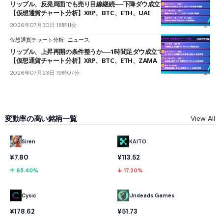
リップル、反発局面でも売り目線継続──下降ダウ成立で下値追う展開
【仮想通貨チャート分析】XRP、BTC、ETH、UAI
2026年07月30日 18時11分
仮想通貨チャート分析
ニュース
リップル、上昇再開の条件整うか──1時間足ダウ成立で1.185ドルを狙う
【仮想通貨チャート分析】XRP、BTC、ETH、ZAMA
2026年07月23日 19時07分
変動率の高い銘柄一覧
View All
KAITO
Siren
¥113.52
¥7.80
↓ 17.20%
↑ 65.40%
Cysic
Undeads Games
¥178.62
¥51.73