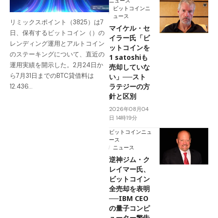
ニュース
ビットコインニ
ュース
リミックスポイント（3825）は7
マイケル・セ
日、保有するビットコイン（）の
イラー氏「ビ
レンディング運用とアルトコイン
ットコインを
のステーキングについて、直近の
1 satoshiも
運用実績を開示した。2月24日か
売却していな
ら7月31日までのBTC貸借料は
い」──スト
ラテジーの方
12.436…
針と区別
2026年08月04
日 14時19分
ビットコインニュ
ース
ニュース
逆神ジム・ク
レイマー氏、
ビットコイン
全売却を表明
──IBM CEO
の量子コンピ
ューター警告