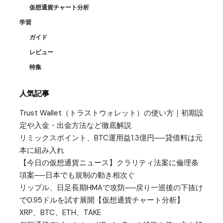
仮想通貨チャート分析
学習
ガイド
レビュー
特集
人気記事
Trust Wallet（トラストウォレット）の使い方｜初期設
定や入金・出金方法など徹底解説
リミックスポイント、BTC運用益1.3億円──貸借料は元
本に組み入れ
【今日の仮想通貨ニュース】クラリティ法案に倫理条
項案──日本でも規制の動き相次ぐ
リップル、日足長期HMAで攻防──戻り一巡後の下抜け
で0.95ドルを試す展開【仮想通貨チャート分析】
XRP、BTC、ETH、TAKE