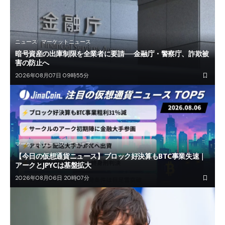
ニュース
マーケットニュース
暗号資産の出庫制限を全業者に要請──金融庁・警察庁、詐欺被
害の防止へ
2026年08月07日 09時55分
マーケットニュース
ニュース
【今日の仮想通貨ニュース】ブロック好決算もBTC事業失速｜
アークとJPYCは基盤拡大
2026年08月06日 20時07分