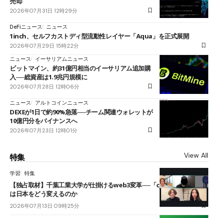
売却
2026年07月31日 12時29分
DeFiニュース
ニュース
1inch、セルフカストディ型流動性レイヤー「Aqua」を正式展開
2026年07月29日 15時22分
ニュース
イーサリアムニュース
ビットマイン、約31億円相当のイーサリアム追加購
入──総資産は1.9兆円規模に
2026年07月28日 12時06分
ニュース
アルトコインニュース
DEXEが1日で約90%急落──チーム関連ウォレットが
10億円分をバイナンスへ
2026年07月23日 12時01分
View All
特集
学習
特集
【独占取材】千葉工業大学が仕掛けるweb3変革──「cJPY」とAIの融合
は日本をどう変えるのか
2026年07月13日 09時25分