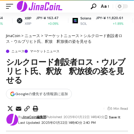
Aa
JPY-¥ 163.47
JPY-¥ 11,820.61
J
Solana
Dogecoin
SOL
DOGE
+0.09%
+1.89%
JinaCoin
>
ニュース
>
マーケットニュース
>
シルクロード創設者ロ
ス・ウルブリヒト氏、釈放 釈放後の姿を見せる
ニュース
マーケットニュース
シルクロード創設者ロス・ウルブ
リヒト氏、釈放 釈放後の姿を見
せる
Googleの優先する情報源に追加
5 Min Read
By
JinaCoin編集部
Published: 2025年01月22日 14時40分
Last Updated: 2025年01月22日 14時40分 2:40 PM