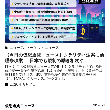
ニュース
,
マーケットニュース
【今日の仮想通貨ニュース】クラリティ法案に倫
リ
理条項案──日本でも規制の動き相次ぐ
下
分
目次 注目の仮想通貨ニュースTOP5 【1】クラリティ法案に倫理
条項案──資産売却を協議 【2】金融庁・警察庁、暗号資産の出
目
庫制限を要請 【3】JPX、業態転換企業の再審査制度を検討
ト
【4】MARAとクリーンスパーク赤字 […]
（
（X
2026年 8月 7日
View All
仮想通貨ニュース