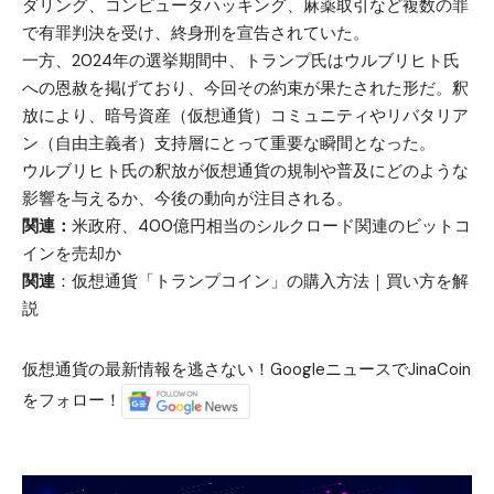
ダリング、コンピュータハッキング、麻薬取引など複数の罪
で有罪判決を受け、終身刑を宣告されていた。
一方、2024年の選挙期間中、トランプ氏はウルブリヒト氏
への恩赦を掲げており、今回その約束が果たされた形だ。釈
放により、暗号資産（仮想通貨）コミュニティやリバタリア
ン（自由主義者）支持層にとって重要な瞬間となった。
ウルブリヒト氏の釈放が仮想通貨の規制や普及にどのような
影響を与えるか、今後の動向が注目される。
関連：
米政府、400億円相当のシルクロード関連のビットコ
インを売却か
関連
：
仮想通貨「トランプコイン」の購入方法｜買い方を解
説
仮想通貨の最新情報を逃さない！GoogleニュースでJinaCoin
をフォロー！