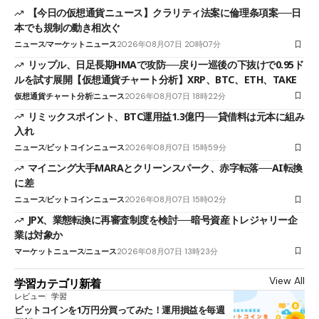
【今日の仮想通貨ニュース】クラリティ法案に倫理条項案──日
本でも規制の動き相次ぐ
ニュース
マーケットニュース
2026年08月07日 20時07分
リップル、日足長期HMAで攻防──戻り一巡後の下抜けで0.95ド
ルを試す展開【仮想通貨チャート分析】XRP、BTC、ETH、TAKE
仮想通貨チャート分析
ニュース
2026年08月07日 18時22分
リミックスポイント、BTC運用益1.3億円──貸借料は元本に組み
入れ
ニュース
ビットコインニュース
2026年08月07日 15時59分
マイニング大手MARAとクリーンスパーク、赤字転落──AI転換
に差
ニュース
ビットコインニュース
2026年08月07日 15時02分
JPX、業態転換に再審査制度を検討──暗号資産トレジャリー企
業は対象か
マーケットニュース
ニュース
2026年08月07日 13時23分
View All
学習カテゴリ新着
レビュー
学習
ビットコインを1万円分買ってみた！運用損益を毎週