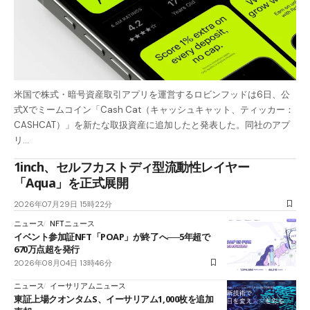
米国で株式・暗号資産取引アプリを運営するロビンフッドは6日、公
式Xでミームコイン「Cash Cat（キャッシュキャット、ティッカー：
CASHCAT）」を新たな取扱資産に追加したと発表した。同社のアプ
リ…
1inch、セルフカストディ型流動性レイヤー
「Aqua」を正式展開
2026年07月29日 15時22分
ニュース
NFTニュース
イベント参加証NFT「POAP」が終了へ──5年超で
670万点超を発行
2026年08月04日 13時46分
ニュース
イーサリアムニュース
東証上場クオンタムS、イーサリアム1,000枚を追加