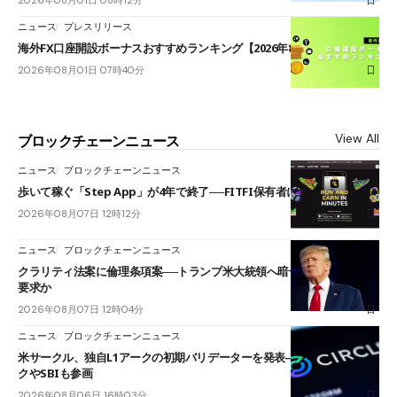
2026年08月01日 08時12分
ニュース
プレスリリース
海外FX口座開設ボーナスおすすめランキング【2026年8月最新】
2026年08月01日 07時40分
View All
ブロックチェーンニュース
ニュース
ブロックチェーンニュース
歩いて稼ぐ「Step App」が4年で終了──FITFI保有者に対応呼びかけ
2026年08月07日 12時12分
ニュース
ブロックチェーンニュース
クラリティ法案に倫理条項案──トランプ米大統領へ暗号資産事業の売却
要求か
2026年08月07日 12時04分
ニュース
ブロックチェーンニュース
米サークル、独自L1アークの初期バリデーターを発表――ブラックロッ
クやSBIも参画
2026年08月06日 16時03分