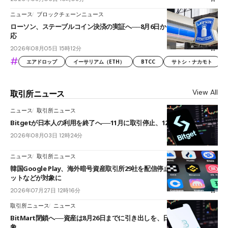
ニュース
ブロックチェーンニュース
ローソン、ステーブルコイン決済の実証へ──8月6日からJPYCやUSDC対
応
2026年08月05日 15時12分
#
エアドロップ
イーサリアム（ETH）
BTCC
サトシ・ナカモト
View All
取引所ニュース
ニュース
取引所ニュース
Bitgetが日本人の利用を終了へ──11月に取引停止、12月末に強制決済
2026年08月03日 12時24分
ニュース
取引所ニュース
韓国Google Play、海外暗号資産取引所29社を配信停止──OKXやバイビ
ットなどが対象に
2026年07月27日 12時16分
取引所ニュース
ニュース
BitMart閉鎖へ──資産は8月26日までに引き出しを、日本人利用者も対
象