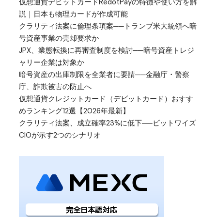
仮想通貨デビットカードRedotPayの特徴や使い方を解
説｜日本も物理カードが作成可能
クラリティ法案に倫理条項案──トランプ米大統領へ暗
号資産事業の売却要求か
JPX、業態転換に再審査制度を検討──暗号資産トレジ
ャリー企業は対象か
暗号資産の出庫制限を全業者に要請──金融庁・警察
庁、詐欺被害の防止へ
仮想通貨クレジットカード（デビットカード）おすす
めランキング12選【2026年最新】
クラリティ法案、成立確率23%に低下──ビットワイズ
CIOが示す2つのシナリオ