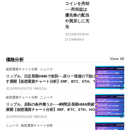
コインを売却
──売却益は
優先株の配当
や買戻しに充
当
2026年08月04
日 09時49分
View All
価格分析
仮想通貨チャート分析
ニュース
リップル、日足長期HMAで攻防──戻り一巡後の下抜けで0.95ドルを試
す展開【仮想通貨チャート分析】XRP、BTC、ETH、TAKE
2026年08月07日 18時22分
仮想通貨チャート分析
ニュース
リップル、反転の条件整うか──4時間足長期HMA突破で雲下端を目指す
展開【仮想通貨チャート分析】XRP、BTC、ETH、HOME
2026年08月04日 18時36分
ニュース
仮想通貨チャート分析