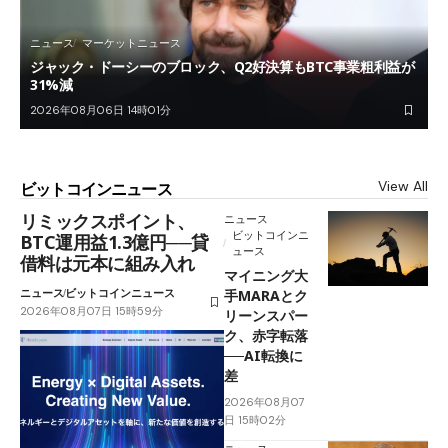
ニュース
マーケットニュース
ジャック・ドーシーのブロック、Q2好決算もBTC事業粗利益が
31%減
2026年08月06日 14時01分
View All
ビットコインニュース
リミックスポイント、
ニュース
ビットコインニ
BTC運用益1.3億円──貸
ュース
借料は元本に組み入れ
マイニング大
ニュース
ビットコインニュース
手MARAとク
2026年08月07日 15時59分
リーンスパー
ク、赤字転落
──AI転換に
差
2026年08月07
日 15時02分