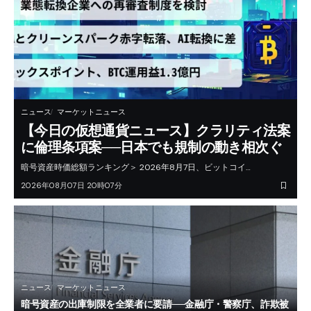
ニュース
マーケットニュース
【今日の仮想通貨ニュース】クラリティ法案
に倫理条項案──日本でも規制の動き相次ぐ
暗号資産時価総額ランキング＞ 2026年8月7日、ビットコイ…
2026年08月07日 20時07分
ニュース
マーケットニュース
暗号資産の出庫制限を全業者に要請──金融庁・警察庁、詐欺被