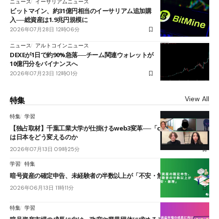
ニュース
イーサリアムニュース
ビットマイン、約31億円相当のイーサリアム追加購
入──総資産は1.9兆円規模に
2026年07月28日 12時06分
ニュース
アルトコインニュース
DEXEが1日で約90%急落──チーム関連ウォレットが
10億円分をバイナンスへ
2026年07月23日 12時01分
View All
特集
特集
学習
【独占取材】千葉工業大学が仕掛けるweb3変革──「cJPY」とAIの融合
は日本をどう変えるのか
2026年07月13日 09時25分
学習
特集
暗号資産の確定申告、未経験者の半数以上が「不安・無理」
2026年06月13日 11時11分
特集
学習