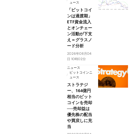
ュース
「ビットコイ
ンは過渡期」
ETF資金流入
とオンチェー
ン活動が下支
え＝グラスノ
ード分析
2026年08月04
日 10時02分
ニュース
ビットコインニ
ュース
ストラテジ
ー、164億円
相当のビット
コインを売却
──売却益は
優先株の配当
や買戻しに充
当