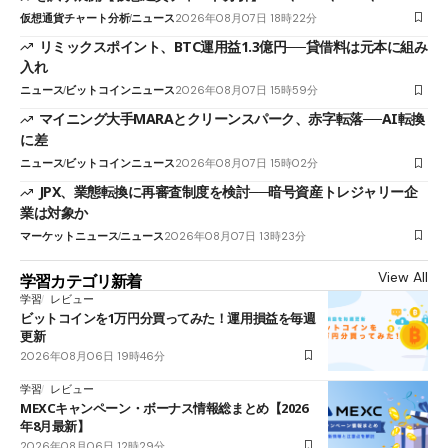
仮想通貨チャート分析
ニュース
2026年08月07日 18時22分
リミックスポイント、BTC運用益1.3億円──貸借料は元本に組み
入れ
ニュース
ビットコインニュース
2026年08月07日 15時59分
マイニング大手MARAとクリーンスパーク、赤字転落──AI転換
に差
ニュース
ビットコインニュース
2026年08月07日 15時02分
JPX、業態転換に再審査制度を検討──暗号資産トレジャリー企
業は対象か
マーケットニュース
ニュース
2026年08月07日 13時23分
View All
学習カテゴリ新着
学習
レビュー
ビットコインを1万円分買ってみた！運用損益を毎週
更新
2026年08月06日 19時46分
学習
レビュー
MEXCキャンペーン・ボーナス情報総まとめ【2026
年8月最新】
2026年08月06日 12時29分