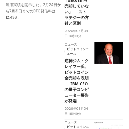
1 satoshiも
運用実績を開示した。2月24日か
売却していな
ら7月31日までのBTC貸借料は
い」──スト
ラテジーの方
12.436…
針と区別
2026年08月04
日 14時19分
ニュース
ビットコインニ
ュース
逆神ジム・ク
レイマー氏、
ビットコイン
全売却を表明
──IBM CEO
の量子コンピ
ューター警告
が発端
2026年08月04
日 11時49分
ニュース
ビットコインニ