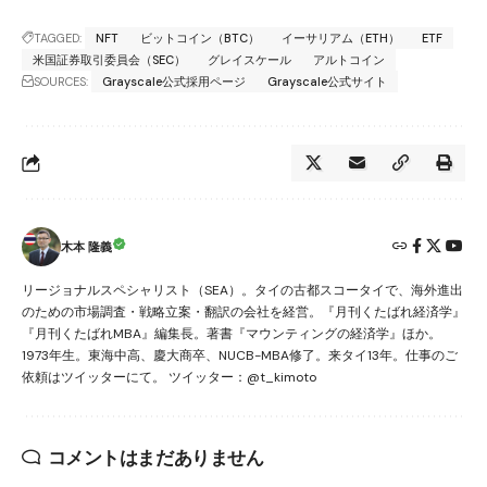
TAGGED:
NFT
ビットコイン（BTC）
イーサリアム（ETH）
ETF
米国証券取引委員会（SEC）
グレイスケール
アルトコイン
SOURCES:
Grayscale公式採用ページ
Grayscale公式サイト
木本 隆義
リージョナルスペシャリスト（SEA）。タイの古都スコータイで、海外進出
のための市場調査・戦略立案・翻訳の会社を経営。『月刊くたばれ経済学』
『月刊くたばれMBA』編集長。著書『マウンティングの経済学』ほか。
1973年生。東海中高、慶大商卒、NUCB-MBA修了。来タイ13年。仕事のご
依頼はツイッターにて。 ツイッター：@t_kimoto
コメントはまだありません