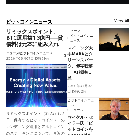
View All
ビットコインニュース
リミックスポイント、
ニュース
ビットコインニ
BTC運用益1.3億円──貸
ュース
借料は元本に組み入れ
マイニング大
ニュース
ビットコインニュース
手MARAとク
2026年08月07日 15時59分
リーンスパー
ク、赤字転落
──AI転換に
差
2026年08月07
日 15時02分
ビットコインニュ
ース
ニュース
リミックスポイント（3825）は7
マイケル・セ
日、保有するビットコイン（）の
イラー氏「ビ
レンディング運用とアルトコイン
ットコインを
のステーキングについて、直近の