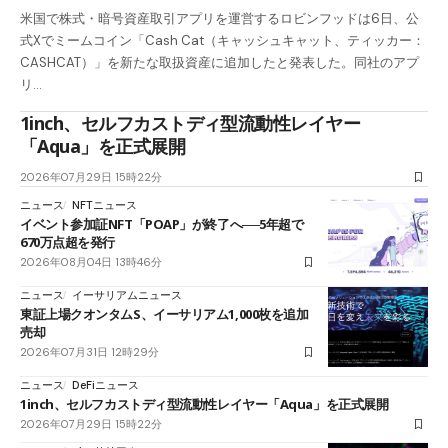
米国で株式・暗号資産取引アプリを運営するロビンフッドは6日、公
式Xでミームコイン「Cash Cat（キャッシュキャット、ティッカー：
CASHCAT）」を新たな取扱資産に追加したと発表した。同社のアプ
リ…
1inch、セルフカストディ型流動性レイヤー
「Aqua」を正式展開
2026年07月29日 15時22分
ニュース
NFTニュース
イベント参加証NFT「POAP」が終了へ──5年超で
670万点超を発行
2026年08月04日 13時46分
ニュース
イーサリアムニュース
東証上場クオンタムS、イーサリアム1,000枚を追加
売却
2026年07月31日 12時29分
ニュース
DeFiニュース
1inch、セルフカストディ型流動性レイヤー「Aqua」を正式展開
2026年07月29日 15時22分