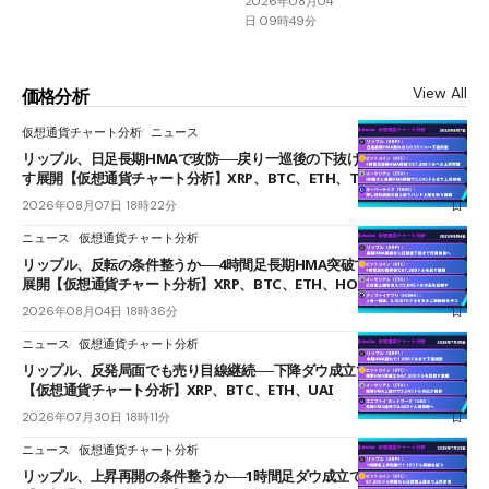
2026年08月04
日 09時49分
View All
価格分析
仮想通貨チャート分析
ニュース
リップル、日足長期HMAで攻防──戻り一巡後の下抜けで0.95ドルを試
す展開【仮想通貨チャート分析】XRP、BTC、ETH、TAKE
2026年08月07日 18時22分
ニュース
仮想通貨チャート分析
リップル、反転の条件整うか──4時間足長期HMA突破で雲下端を目指す
展開【仮想通貨チャート分析】XRP、BTC、ETH、HOME
2026年08月04日 18時36分
ニュース
仮想通貨チャート分析
リップル、反発局面でも売り目線継続──下降ダウ成立で下値追う展開
【仮想通貨チャート分析】XRP、BTC、ETH、UAI
2026年07月30日 18時11分
ニュース
仮想通貨チャート分析
リップル、上昇再開の条件整うか──1時間足ダウ成立で1.185ドルを狙う