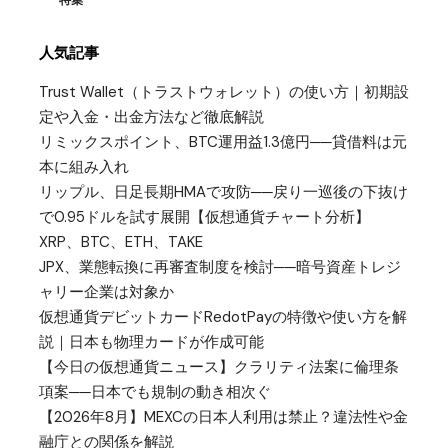
人気記事
Trust Wallet（トラストウォレット）の使い方｜初期設
定や入金・出金方法など徹底解説
リミックスポイント、BTC運用益1.3億円──貸借料は元
本に組み入れ
リップル、日足長期HMAで攻防──戻り一巡後の下抜け
で0.95ドルを試す展開【仮想通貨チャート分析】
XRP、BTC、ETH、TAKE
JPX、業態転換に再審査制度を検討──暗号資産トレジ
ャリー企業は対象か
仮想通貨デビットカードRedotPayの特徴や使い方を解
説｜日本も物理カードが作成可能
【今日の仮想通貨ニュース】クラリティ法案に倫理条
項案──日本でも規制の動き相次ぐ
【2026年8月】MEXCの日本人利用は禁止？違法性や金
融庁との関係を解説