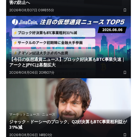
害の防止へ
2026年08月07日 09時55分
ニュース
マーケットニュース
【今日の仮想通貨ニュース】ブロック好決算もBTC事業失速｜
アークとJPYCは基盤拡大
2026年08月06日 20時07分
マーケットニュース
ニュース
ジャック・ドーシーのブロック、Q2好決算もBTC事業粗利益が
31%減
2026年08月06日 14時01分