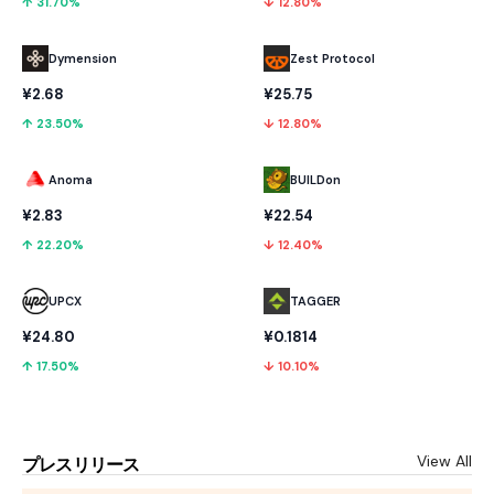
↑ 31.70%
↓ 12.80%
Dymension
Zest Protocol
¥2.68
¥25.75
↑ 23.50%
↓ 12.80%
Anoma
BUILDon
¥2.83
¥22.54
↑ 22.20%
↓ 12.40%
UPCX
TAGGER
¥24.80
¥0.1814
↑ 17.50%
↓ 10.10%
View All
プレスリリース