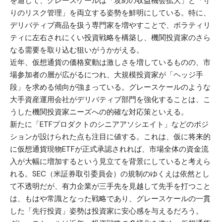
を通じて、グレースケールは「攻めの収益機会拡大」と「守
りのリスク管理」を両立する姿勢を鮮明にしている。特に、
デリバティブ商品を扱う専門家を増やすことで、ボラティリ
ティに左右されにくい投資戦略を構築し、機関投資家のさら
なる需要を取り込む狙いがうかがえる。
近年、仮想通貨の価格変動は激しさを増しているものの、市
場参加者の層が広がるにつれ、大規模投資家が「ヘッジ手
段」を求める傾向が強まっている。グレースケールのような
大手資産運用会社がデリバティブ部門を強化することは、こ
うした機関投資家ニーズへの的確な対応策といえる。
新たに「ETFプロダクトのシニアアソシエイト」などのポジ
ションが設けられた点も注目に値する。これは、仮に将来的
に仮想通貨現物ETFが正式承認されれば、市場全体の資金流
入が大幅に増加するという見立てを背景にしていると考えら
れる。SEC（米証券取引委員会）の規制のゆくえは依然とし
て不透明だが、有力企業が三手先を見越して先手を打つこと
は、もはや常識となった戦略であり、グレースケールの一貫
した「先行投資」姿勢は投資家に安心感を与えるだろう。