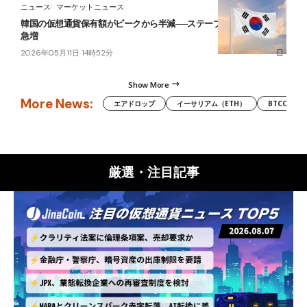
ニュース
マーケットニュース
韓国の仮想通貨保有額がピークから半減──ステーブルコインだけが
急増
2026年05月11日 14時52分
Show More
More News:
エアドロップ
イーサリアム（ETH）
BTCC
厳選・注目記事