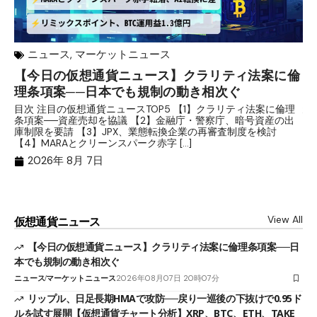
ニュース
,
マーケットニュース
【今日の仮想通貨ニュース】クラリティ法案に倫
リ
理条項案──日本でも規制の動き相次ぐ
下
分
目次 注目の仮想通貨ニュースTOP5 【1】クラリティ法案に倫理
条項案──資産売却を協議 【2】金融庁・警察庁、暗号資産の出
目
庫制限を要請 【3】JPX、業態転換企業の再審査制度を検討
ト
【4】MARAとクリーンスパーク赤字 […]
（
（X
2026年 8月 7日
View All
仮想通貨ニュース
【今日の仮想通貨ニュース】クラリティ法案に倫理条項案──日
本でも規制の動き相次ぐ
ニュース
マーケットニュース
2026年08月07日 20時07分
リップル、日足長期HMAで攻防──戻り一巡後の下抜けで0.95ド
ルを試す展開【仮想通貨チャート分析】XRP、BTC、ETH、TAKE