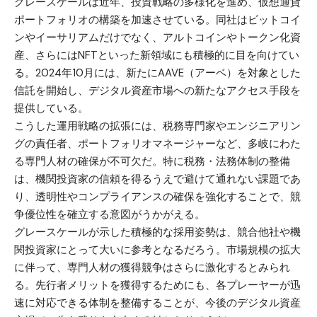
グレースケールは近年、投資戦略の多様化を進め、仮想通貨
ポートフォリオの構築を加速させている。同社は
ビットコイ
ン
や
イーサリアム
だけでなく、アルトコインやトークン化資
産、さらにはNFTといった新領域にも積極的に目を向けてい
る。2024年10月には、新たにAAVE（アーベ）を対象とした
信託を開始し、デジタル資産市場への新たなアクセス手段を
提供している。
こうした運用戦略の拡張には、税務専門家やエンジニアリン
グの責任者、ポートフォリオマネージャーなど、多岐にわた
る専門人材の確保が不可欠だ。特に税務・法務体制の整備
は、機関投資家の信頼を得るうえで避けて通れない課題であ
り、透明性やコンプライアンスの確保を強化することで、競
争優位性を確立する意図がうかがえる。
グレースケールが示した積極的な採用姿勢は、競合他社や機
関投資家にとって大いに参考となるだろう。市場規模の拡大
に伴って、専門人材の獲得競争はさらに激化するとみられ
る。先行者メリットを獲得するためにも、各プレーヤーが迅
速に対応できる体制を整備することが、今後のデジタル資産