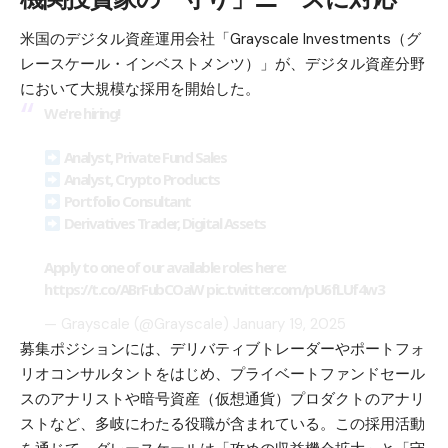
米国のデジタル資産運用会社「Grayscale Investments（グ
レースケール・インベストメンツ）」が、デジタル資産分野
において大規模な採用を開始した。
We're hiring!
Analyst, Private Fund Sales
Analyst, Crypto Products
Portfolio Consultant
Derivatives Trader, Digital Assets
Apply to one of our available roles here:
https://t.co/ABrFubCOaW
pic.twitter.com/pU6fLUf4w3
— Grayscale (@Grayscale)
January 19, 2025
募集ポジションには、デリバティブトレーダーやポートフォ
リオコンサルタントをはじめ、プライベートファンドセール
スのアナリストや暗号資産（仮想通貨）プロダクトのアナリ
ストなど、多岐にわたる役職が含まれている。この採用活動