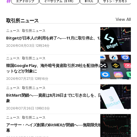
#
エアドロップ
イーサリアム（ETH）
BTCC
サトシ・ナカモト
View All
取引所ニュース
ニュース
取引所ニュース
Bitgetが日本人の利用を終了へ──11月に取引停止、12月末に強制決済
2026年08月03日 12時24分
ニュース
取引所ニュース
韓国Google Play、海外暗号資産取引所29社を配信停止──OKXやバイビ
ットなどが対象に
2026年07月27日 12時16分
ニュース
取引所ニュース
BitMart閉鎖へ──資産は8月26日までに引き出しを、日本人利用者も対
象
2026年07月26日 13時03分
ニュース
取引所ニュース
アーサー・ヘイズ創業のBitMEXが閉鎖へ──無期限先物を生んだ11年に
幕