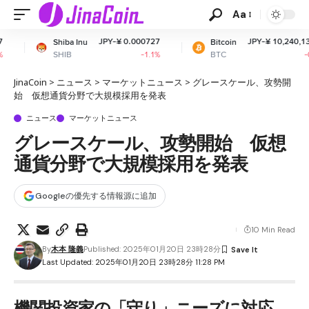
Aa
JPY-¥ 0.000727
JPY-¥ 10,240,134.31
 Inu
Bitcoin
E
BTC
E
-1.1%
-0.13%
JinaCoin
>
ニュース
>
マーケットニュース
>
グレースケール、攻勢開
始 仮想通貨分野で大規模採用を発表
ニュース
マーケットニュース
グレースケール、攻勢開始 仮想
通貨分野で大規模採用を発表
Googleの優先する情報源に追加
10 Min Read
By
木本 隆義
Published: 2025年01月20日 23時28分
Last Updated: 2025年01月20日 23時28分 11:28 PM
機関投資家の「守り」ニーズに対応