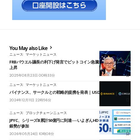
You May also Like
ニュース
マーケットニュース
FRBパウエル議長の利下げ発言でビットコイン急騰｜一時4,000ドル
上昇
2025年08月23日 00時33分
ニュース
マーケットニュース
バイナンス、サークルとの戦略的提携を発表｜USDCの導入を加速
2024年12月11日 22時56分
ニュース
ブロックチェーンニュース
JPYC、シリーズB累計50億円に到達──いよぎんHD・阿波銀系など地
銀勢が参加
2026年05月24日 10時08分