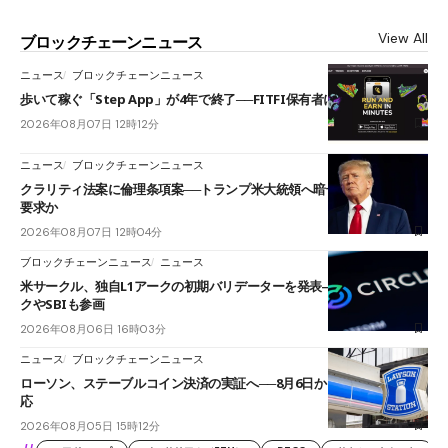
View All
ブロックチェーンニュース
ニュース
ブロックチェーンニュース
歩いて稼ぐ「Step App」が4年で終了──FITFI保有者に対応呼びかけ
2026年08月07日 12時12分
ニュース
ブロックチェーンニュース
クラリティ法案に倫理条項案──トランプ米大統領へ暗号資産事業の売却
要求か
2026年08月07日 12時04分
ブロックチェーンニュース
ニュース
米サークル、独自L1アークの初期バリデーターを発表――ブラックロッ
クやSBIも参画
2026年08月06日 16時03分
ニュース
ブロックチェーンニュース
ローソン、ステーブルコイン決済の実証へ──8月6日からJPYCやUSDC対
応
2026年08月05日 15時12分