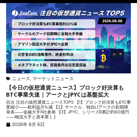
ニュース
,
マーケットニュース
【今日の仮想通貨ニュース】ブロック好決算も
米
BTC事業失速｜アークとJPYCは基盤拡大
発
目次 注目の仮想通貨ニュースTOP5 【1】ブロック好決算もBTC事
目
業縮小――粗利益31％減 【2】サークル、独自L1アークの初期陣
や
発表――金融大手11社参画 【3】JPYC、シリーズB累計約60億円
る
――物流大手と資本業 […]
ブ
2026年 8月 6日