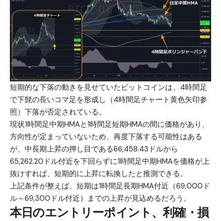
短期的な下落の動きを見せていたビットコインは、4時間足
で下髭の長いコマ足を形成し（4時間足チャート黄色矢印参
照）下落が否定されている。
現状1時間足中期HMAと1時間足短期HMAの間に価格があり、
方向性が定まっていないため、再度下落する可能性はある
が、中長期上昇の押し目である66,458.43ドルから
65,262.20ドル付近を下回らずに1時間足中期HMAを価格が上
抜けすれば、短期的に上昇に転換したと推測できる。
上記条件が整えば、短期は1時間足長期HMA付近（69,000ド
ル～69,300ドル付近）までの上昇が見込めるだろう。
本日のエントリーポイント、利確・損