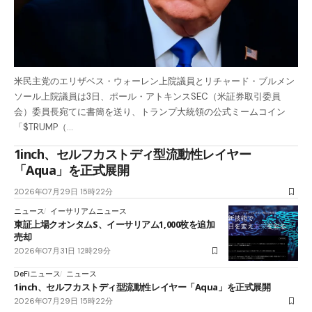
米民主党のエリザベス・ウォーレン上院議員とリチャード・ブルメン
ソール上院議員は3日、ポール・アトキンスSEC（米証券取引委員
会）委員長宛てに書簡を送り、トランプ大統領の公式ミームコイン
「$TRUMP（…
1inch、セルフカストディ型流動性レイヤー
「Aqua」を正式展開
2026年07月29日 15時22分
ニュース
イーサリアムニュース
東証上場クオンタムS、イーサリアム1,000枚を追加
売却
2026年07月31日 12時29分
DeFiニュース
ニュース
1inch、セルフカストディ型流動性レイヤー「Aqua」を正式展開
2026年07月29日 15時22分