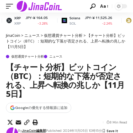
Aa
¥ 164.05
JPY-¥ 11,525.26
JPY-¥ 1
Solana
Dogecoin
SOL
DOGE
-3.28%
-2.24%
-
JinaCoin
>
ニュース
>
仮想通貨チャート分析
>
【チャート分析】ビッ
トコイン（BTC）：短期的な下落が否定される、上昇へ転換の兆しか
【11月5日】
仮想通貨チャート分析
ニュース
【チャート分析】ビットコイン
（BTC）：短期的な下落が否定さ
れる、上昇へ転換の兆しか【11月
5日】
Googleの優先する情報源に追加
8 Min Read
By
JinaCoin編集部
Published: 2024年11月05日 10時15分