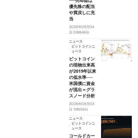
──売却益は
優先株の配当
や買戻しに充
当
2026年08月04
日 09時49分
ニュース
ビットコインニ
ュース
ビットコイン
の現物出来高
が2019年以来
の低水準──
米国債に資金
が流出＝グラ
スノード分析
2026年08月03
日 13時56分
ニュース
ビットコインニ
ュース
コールドカー