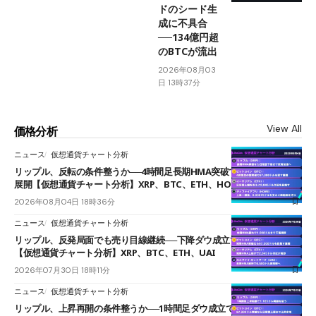
ドのシード生
成に不具合
──134億円超
のBTCが流出
2026年08月03
日 13時37分
View All
価格分析
ニュース
仮想通貨チャート分析
リップル、反転の条件整うか──4時間足長期HMA突破で雲下端を目指す
展開【仮想通貨チャート分析】XRP、BTC、ETH、HOME
2026年08月04日 18時36分
ニュース
仮想通貨チャート分析
リップル、反発局面でも売り目線継続──下降ダウ成立で下値追う展開
【仮想通貨チャート分析】XRP、BTC、ETH、UAI
2026年07月30日 18時11分
ニュース
仮想通貨チャート分析
リップル、上昇再開の条件整うか──1時間足ダウ成立で1.185ドルを狙う