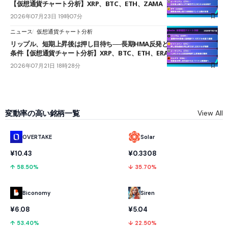
【仮想通貨チャート分析】XRP、BTC、ETH、ZAMA
2026年07月23日 19時07分
ニュース
仮想通貨チャート分析
リップル、短期上昇後は押し目待ち──長期HMA反発と雲上抜けが買い
条件【仮想通貨チャート分析】XRP、BTC、ETH、ERA
2026年07月21日 18時28分
変動率の高い銘柄一覧
View All
OVERTAKE
Solar
¥10.43
¥0.3308
↑ 58.50%
↓ 35.70%
Biconomy
Siren
¥6.08
¥5.04
↑ 53.40%
↓ 22.50%