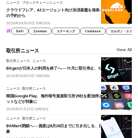
ニュース
ブロックチェーンニュース
クラウドフレア、AIエージェント向け決済基盤を発表──まずハンドル名
の予約から
2026年08月05日 10時28分
#
DeFi
Zoomex
ステーキング
Coinbase
カルダノ・エイダ（Ca
View All
取引所ニュース
取引所ニュース
ニュース
Bitgetが日本人の利用を終了へ──11月に取引停止、12月末に強制決済
2026年08月03日 12時24分
ニュース
取引所ニュース
韓国Google Play、海外暗号資産取引所29社を配信停止──OKXやバイビ
ットなどが対象に
2026年07月27日 12時16分
ニュース
取引所ニュース
BitMart閉鎖へ──資産は8月26日までに引き出しを、日本人利用者も対
象