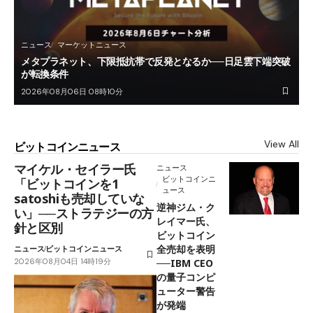
ニュース
マーケットニュース
メタプラネット、下限抵抗帯で反発となるか──日足雲下端突破
が転換条件
2026年08月06日 08時10分
View All
ビットコインニュース
マイケル・セイラー氏
ニュース
ビットコインニ
「ビットコインを1
ュース
satoshiも売却していな
逆神ジム・ク
い」──ストラテジーの方
レイマー氏、
針と区別
ビットコイン
全売却を表明
ニュース
ビットコインニュース
2026年08月04日 14時19分
──IBM CEO
の量子コンピ
ューター警告
が発端