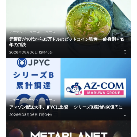
マーケットニュース
ニュース
元警官が10代から35万ドルのビットコイン強奪──終身刑＋15
年の判決
2026年08月06日 12時45分
ニュース
マーケットニュース
アマゾン配送大手、JPYCに出資──シリーズB累計約60億円に
2026年08月06日 11時04分