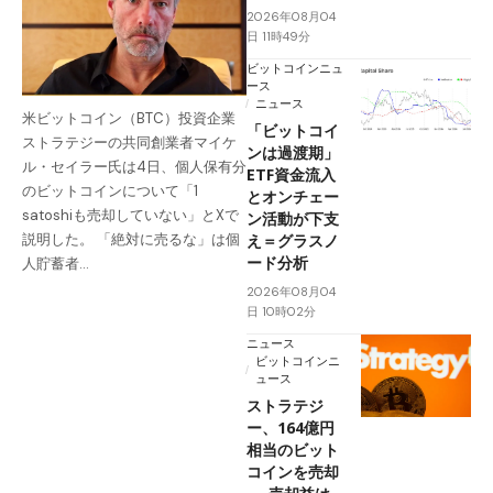
2026年08月04
日 11時49分
ビットコインニュ
ース
ニュース
米ビットコイン（BTC）投資企業
「ビットコイ
ストラテジーの共同創業者マイケ
ンは過渡期」
ル・セイラー氏は4日、個人保有分
ETF資金流入
のビットコインについて「1
とオンチェー
satoshiも売却していない」とXで
ン活動が下支
え＝グラスノ
説明した。 「絶対に売るな」は個
ード分析
人貯蓄者…
2026年08月04
日 10時02分
ニュース
ビットコインニ
ュース
ストラテジ
ー、164億円
相当のビット
コインを売却