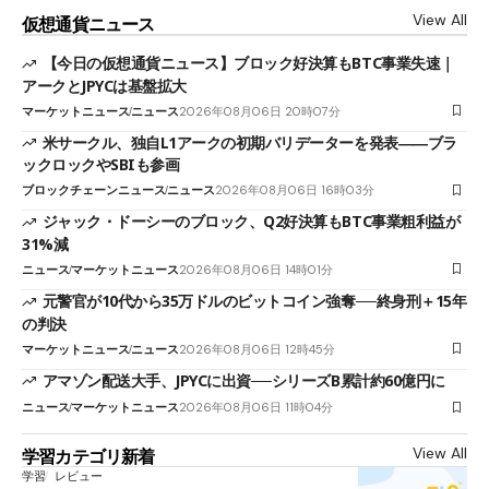
View All
仮想通貨ニュース
【今日の仮想通貨ニュース】ブロック好決算もBTC事業失速｜
アークとJPYCは基盤拡大
マーケットニュース
ニュース
2026年08月06日 20時07分
米サークル、独自L1アークの初期バリデーターを発表――ブラ
ックロックやSBIも参画
ブロックチェーンニュース
ニュース
2026年08月06日 16時03分
ジャック・ドーシーのブロック、Q2好決算もBTC事業粗利益が
31%減
ニュース
マーケットニュース
2026年08月06日 14時01分
元警官が10代から35万ドルのビットコイン強奪──終身刑＋15年
の判決
マーケットニュース
ニュース
2026年08月06日 12時45分
アマゾン配送大手、JPYCに出資──シリーズB累計約60億円に
ニュース
マーケットニュース
2026年08月06日 11時04分
View All
学習カテゴリ新着
学習
レビュー