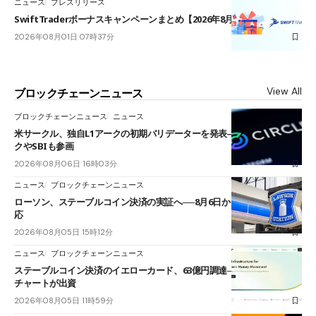
ニュース
プレスリリース
SwiftTraderボーナスキャンペーンまとめ【2026年8月最新】
2026年08月01日 07時37分
View All
ブロックチェーンニュース
ブロックチェーンニュース
ニュース
米サークル、独自L1アークの初期バリデーターを発表――ブラックロッ
クやSBIも参画
2026年08月06日 16時03分
ニュース
ブロックチェーンニュース
ローソン、ステーブルコイン決済の実証へ──8月6日からJPYCやUSDC対
応
2026年08月05日 15時12分
ニュース
ブロックチェーンニュース
ステーブルコイン決済のイエローカード、63億円調達──ソニーやスタン
チャートが出資
2026年08月05日 11時59分