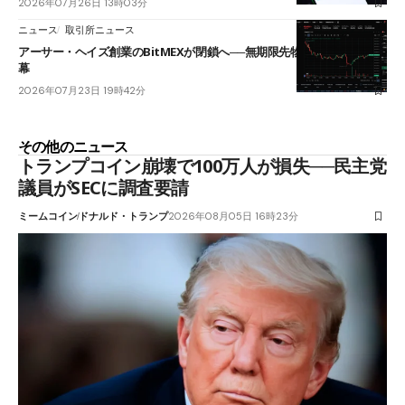
2026年07月26日 13時03分
ニュース
取引所ニュース
アーサー・ヘイズ創業のBitMEXが閉鎖へ──無期限先物を生んだ11年に
幕
2026年07月23日 19時42分
その他のニュース
トランプコイン崩壊で100万人が損失──民主党
議員がSECに調査要請
ミームコイン
ドナルド・トランプ
2026年08月05日 16時23分