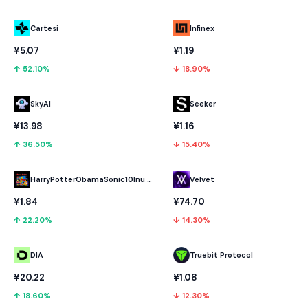
Cartesi
Infinex
¥5.07
¥1.19
↑ 52.10%
↓ 18.90%
SkyAI
Seeker
¥13.98
¥1.16
↑ 36.50%
↓ 15.40%
HarryPotterObamaSonic10Inu (ETH)
Velvet
¥1.84
¥74.70
↑ 22.20%
↓ 14.30%
DIA
Truebit Protocol
¥20.22
¥1.08
↑ 18.60%
↓ 12.30%