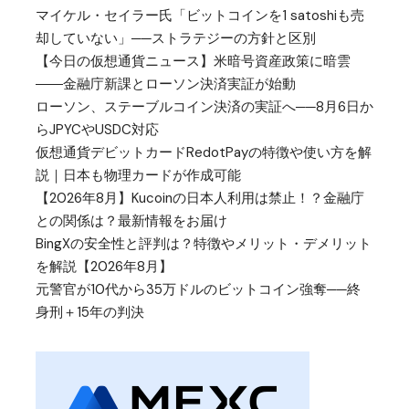
マイケル・セイラー氏「ビットコインを1 satoshiも売
却していない」──ストラテジーの方針と区別
【今日の仮想通貨ニュース】米暗号資産政策に暗雲
――金融庁新課とローソン決済実証が始動
ローソン、ステーブルコイン決済の実証へ──8月6日か
らJPYCやUSDC対応
仮想通貨デビットカードRedotPayの特徴や使い方を解
説｜日本も物理カードが作成可能
【2026年8月】Kucoinの日本人利用は禁止！？金融庁
との関係は？最新情報をお届け
BingXの安全性と評判は？特徴やメリット・デメリット
を解説【2026年8月】
元警官が10代から35万ドルのビットコイン強奪──終
身刑＋15年の判決