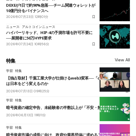
DEXEが1日で約90%急落──チーム関連ウォレットが
10億円分をバイナンスへ
2026年07月23日 12時01分
ニュース
アルトコインニュース
ハイパーリキッド、HIP-4の予測市場を許可不要に
──展開者に50万HYPE要求
2026年07月24日 10時56分
View All
特集
学習
特集
【独占取材】千葉工業大学が仕掛けるweb3変革──「cJPY」とAIの融合
は日本をどう変えるのか
2026年07月13日 09時25分
学習
特集
暗号資産の確定申告、未経験者の半数以上が「不安・無理」
2026年06月13日 11時11分
学習
特集
暗号資産市場の成長に向け、政府や業界団体に求めることは？