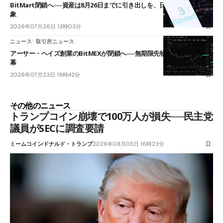
BitMart閉鎖へ──資産は8月26日までに引き出しを、日本人利用者も対
象
2026年07月26日 13時03分
ニュース
取引所ニュース
アーサー・ヘイズ創業のBitMEXが閉鎖へ──無期限先物を生んだ11年に
幕
2026年07月23日 19時42分
その他のニュース
トランプコイン崩壊で100万人が損失──民主党
議員がSECに調査要請
ミームコイン
ドナルド・トランプ
2026年08月05日 16時23分