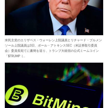
米民主党のエリザベス・ウォーレン上院議員とリチャード・ブルメン
ソール上院議員は3日、ポール・アトキンスSEC（米証券取引委員
会）委員長宛てに書簡を送り、トランプ大統領の公式ミームコイン
「$TRUMP（…