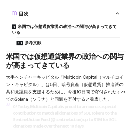
目次
米国では仮想通貨業界の政治への関与が高まってきて
いる
参考文献
米国では仮想通貨業界の政治への関与
が高まってきている
大手ベンチャーキャピタル「Multicoin Capital（マルチコイ
ン・キャピタル）」は5日、暗号資産（仮想通貨）推進派の
共和党議員を支援するために、今後10日間で寄付されたすべ
てのSolana（ソラナ）と同額を寄付すると発表した。
0/ Today, Multicoin Capital is proud to announce a special
contribution to match all donations of SOL tokens to the
Sentinel Action Fund (
@sentinelaction
) up to $1M for SOL
donations made over the next 10 days.