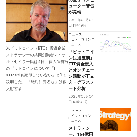
ューター警告
が発端
2026年08月04
日 11時49分
ニュース
ビットコインニ
ュース
米ビットコイン（BTC）投資企業
「ビットコイ
ストラテジーの共同創業者マイケ
ンは過渡期」
ル・セイラー氏は4日、個人保有分
ETF資金流入
のビットコインについて「1
とオンチェー
satoshiも売却していない」とXで
ン活動が下支
え＝グラスノ
説明した。 「絶対に売るな」は個
ード分析
人貯蓄者…
2026年08月04
日 10時02分
ニュース
ビットコインニ
ュース
ストラテジ
ー、164億円