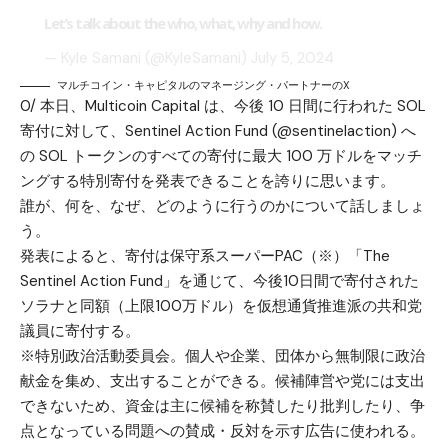
Let’s talk about the who, what, why and how.
— Kyle Samani (@KyleSamani)
July 5, 2024
マルチコイン・キャピタルのマネージング・パートナーのX
0/ 本日、Multicoin Capital は、今後 10 日間に行われた SOL
寄付に対して、Sentinel Action Fund (@sentinelaction) へ
の SOL トークンのすべての寄付に最大 100 万ドルをマッチ
ングする特別寄付を発表できることを誇りに思います。
誰が、何を、なぜ、どのように行うのかについて話しましょ
う。
発表によると、寄付は保守系スーパーPAC（※）「The
Sentinel Action Fund」を通じて、今後10日間で寄付された
ソラナと同額（上限100万ドル）を仮想通貨推進派の共和党
議員に寄付する。
※特別政治活動委員会。個人や企業、団体から無制限に政治
献金を集め、支出することができる。候補陣営や党には支出
できないため、資金は主に候補を称賛したり批判したり、争
点となっている問題への賛成・反対を示す広告に使われる。