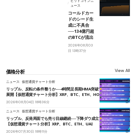
ビットコインニ
ュース
コールドカー
ドのシード生
成に不具合
──134億円超
のBTCが流出
2026年08月03
日 13時37分
View All
価格分析
ニュース
仮想通貨チャート分析
リップル、反転の条件整うか──4時間足長期HMA突破で雲下端を目指す
展開【仮想通貨チャート分析】XRP、BTC、ETH、HOME
2026年08月04日 18時36分
ニュース
仮想通貨チャート分析
リップル、反発局面でも売り目線継続──下降ダウ成立で下値追う展開
【仮想通貨チャート分析】XRP、BTC、ETH、UAI
2026年07月30日 18時11分