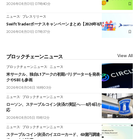
2026年08月01日 07時40分
ニュース
プレスリリース
SwiftTraderボーナスキャンペーンまとめ【2026年8月最新】
2026年08月01日 07時37分
View All
ブロックチェーンニュース
ブロックチェーンニュース
ニュース
米サークル、独自L1アークの初期バリデーターを発表――ブラックロッ
クやSBIも参画
2026年08月06日 16時03分
ニュース
ブロックチェーンニュース
ローソン、ステーブルコイン決済の実証へ──8月6日からJPYCやUSDC対
応
2026年08月05日 15時12分
ニュース
ブロックチェーンニュース
ステーブルコイン決済のイエローカード、63億円調達──ソニーやスタン