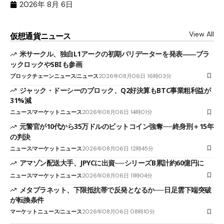
2026年 8月 6日
View All
仮想通貨ニュース
米サークル、独自L1アークの初期バリデーターを発表――ブラ
ックロックやSBIも参画
ブロックチェーンニュース
ニュース
2026年08月06日 16時03分
ジャック・ドーシーのブロック、Q2好決算もBTC事業粗利益が
31%減
ニュース
マーケットニュース
2026年08月06日 14時01分
元警官が10代から35万ドルのビットコイン強奪──終身刑＋15年
の判決
ニュース
マーケットニュース
2026年08月06日 12時45分
アマゾン配送大手、JPYCに出資──シリーズB累計約60億円に
ニュース
マーケットニュース
2026年08月06日 11時04分
メタプラネット、下限抵抗帯で反発となるか──日足雲下端突破
が転換条件
マーケットニュース
ニュース
2026年08月06日 08時10分