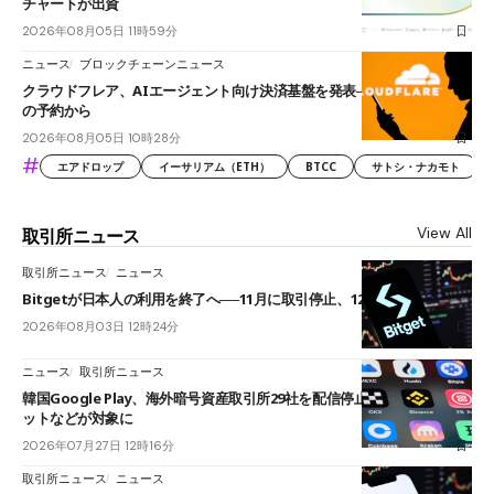
チャートが出資
2026年08月05日 11時59分
ニュース
ブロックチェーンニュース
クラウドフレア、AIエージェント向け決済基盤を発表──まずハンドル名
の予約から
2026年08月05日 10時28分
#
エアドロップ
イーサリアム（ETH）
BTCC
サトシ・ナカモト
View All
取引所ニュース
取引所ニュース
ニュース
Bitgetが日本人の利用を終了へ──11月に取引停止、12月末に強制決済
2026年08月03日 12時24分
ニュース
取引所ニュース
韓国Google Play、海外暗号資産取引所29社を配信停止──OKXやバイビ
ットなどが対象に
2026年07月27日 12時16分
取引所ニュース
ニュース