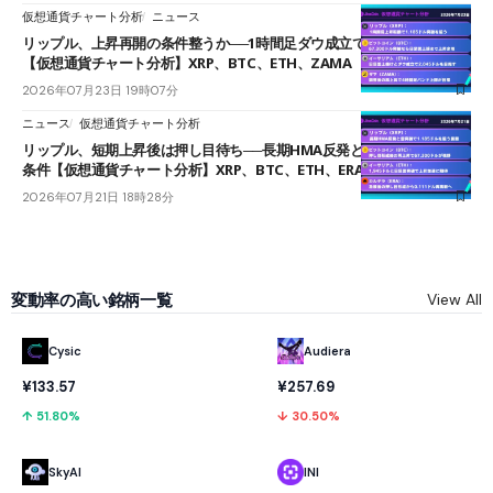
仮想通貨チャート分析
ニュース
リップル、上昇再開の条件整うか──1時間足ダウ成立で1.185ドルを狙う
【仮想通貨チャート分析】XRP、BTC、ETH、ZAMA
2026年07月23日 19時07分
ニュース
仮想通貨チャート分析
リップル、短期上昇後は押し目待ち──長期HMA反発と雲上抜けが買い
条件【仮想通貨チャート分析】XRP、BTC、ETH、ERA
2026年07月21日 18時28分
変動率の高い銘柄一覧
View All
Cysic
Audiera
¥133.57
¥257.69
↑ 51.80%
↓ 30.50%
SkyAI
INI