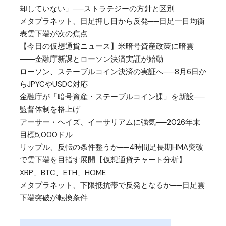
却していない」──ストラテジーの方針と区別
メタプラネット、日足押し目から反発──日足一目均衡
表雲下端が次の焦点
【今日の仮想通貨ニュース】米暗号資産政策に暗雲
――金融庁新課とローソン決済実証が始動
ローソン、ステーブルコイン決済の実証へ──8月6日か
らJPYCやUSDC対応
金融庁が「暗号資産・ステーブルコイン課」を新設──
監督体制を格上げ
アーサー・ヘイズ、イーサリアムに強気──2026年末
目標5,000ドル
リップル、反転の条件整うか──4時間足長期HMA突破
で雲下端を目指す展開【仮想通貨チャート分析】
XRP、BTC、ETH、HOME
メタプラネット、下限抵抗帯で反発となるか──日足雲
下端突破が転換条件