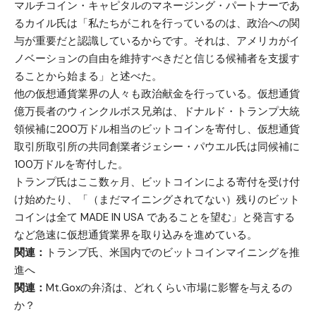
マルチコイン・キャピタルのマネージング・パートナーであ
るカイル氏は「私たちがこれを行っているのは、政治への関
与が重要だと認識しているからです。それは、アメリカがイ
ノベーションの自由を維持すべきだと信じる候補者を支援す
ることから始まる」と述べた。
他の仮想通貨業界の人々も政治献金を行っている。仮想通貨
億万長者のウィンクルボス兄弟は、ドナルド・トランプ大統
領候補に200万ドル相当のビットコインを寄付し、仮想通貨
取引所取引所の共同創業者ジェシー・パウエル氏は同候補に
100万ドルを寄付した。
トランプ氏はここ数ヶ月、ビットコインによる寄付を受け付
け始めたり、「（まだマイニングされてない）残りのビット
コインは全て MADE IN USA であることを望む」と発言する
など急速に仮想通貨業界を取り込みを進めている。
関連：
トランプ氏、米国内でのビットコインマイニングを推
進へ
関連：
Mt.Goxの弁済は、どれくらい市場に影響を与えるの
か？