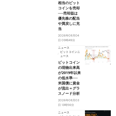
相当のビット
コインを売却
──売却益は
優先株の配当
や買戻しに充
当
2026年08月04
日 09時49分
ニュース
ビットコインニ
ュース
ビットコイン
の現物出来高
が2019年以来
の低水準──
米国債に資金
が流出＝グラ
スノード分析
2026年08月03
日 13時56分
ニュース