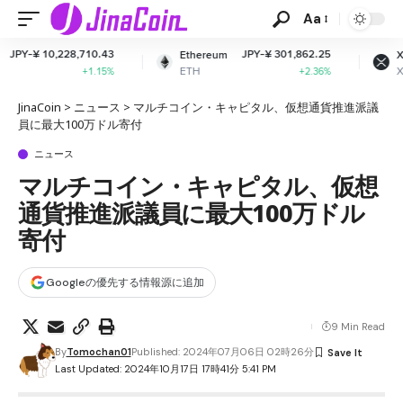
Aa
0.43
JPY-¥ 301,862.25
JPY-¥ 166.42
Ethereum
XRP
ETH
XRP
.15%
+2.36%
-0.97%
JinaCoin
>
ニュース
>
マルチコイン・キャピタル、仮想通貨推進派議
員に最大100万ドル寄付
ニュース
マルチコイン・キャピタル、仮想
通貨推進派議員に最大100万ドル
寄付
Googleの優先する情報源に追加
9 Min Read
By
Tomochan01
Published: 2024年07月06日 02時26分
Last Updated: 2024年10月17日 17時41分 5:41 PM