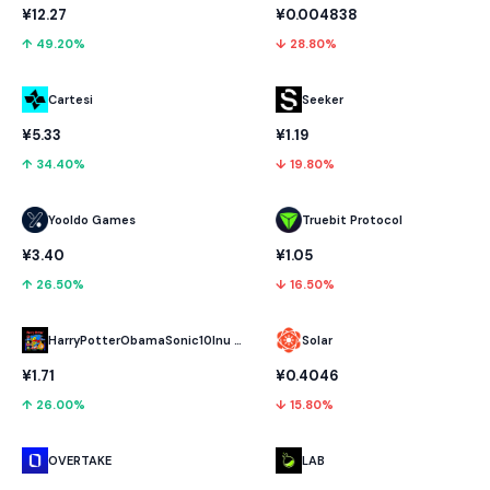
¥12.27
¥0.004838
↑ 49.20%
↓ 28.80%
Cartesi
Seeker
¥5.33
¥1.19
↑ 34.40%
↓ 19.80%
Yooldo Games
Truebit Protocol
¥3.40
¥1.05
↑ 26.50%
↓ 16.50%
HarryPotterObamaSonic10Inu (ETH)
Solar
¥1.71
¥0.4046
↑ 26.00%
↓ 15.80%
OVERTAKE
LAB