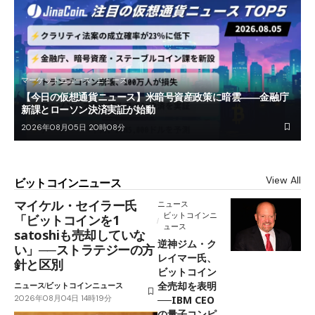
マーケットニュース
ニュース
【今日の仮想通貨ニュース】米暗号資産政策に暗雲――金融庁
新課とローソン決済実証が始動
2026年08月05日 20時08分
View All
ビットコインニュース
マイケル・セイラー氏
ニュース
ビットコインニ
「ビットコインを1
ュース
satoshiも売却していな
逆神ジム・ク
い」──ストラテジーの方
レイマー氏、
針と区別
ビットコイン
全売却を表明
ニュース
ビットコインニュース
2026年08月04日 14時19分
──IBM CEO
の量子コンピ