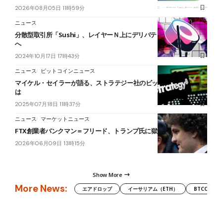
2026年08月05日 11時59分
ニュース
分散型取引所「Sushi」、レイヤーＮ上にデリバティブ取引所を開設
へ
2024年10月17日 17時43分
ニュース
ビットコインニュース
マイケル・セイラーが語る、ストラテジー社のビットコイン4戦略と
は
2025年07月18日 11時37分
ニュース
マーケットニュース
FTX創業者バンクマン＝フリード、トランプ氏に獄中から恩赦申請
2026年06月09日 13時15分
Show More
More News:
エアドロップ
イーサリアム（ETH）
BTCC