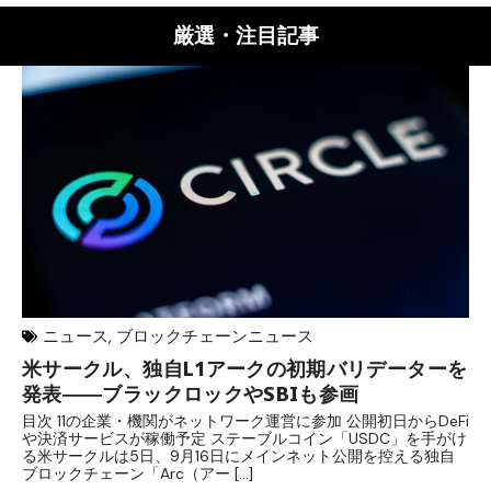
厳選・注目記事
ニュース
,
ブロックチェーンニュース
米サークル、独自L1アークの初期バリデーターを
ジ
発表――ブラックロックやSBIも参画
B
目次 11の企業・機関がネットワーク運営に参加 公開初日からDeFi
目
や決済サービスが稼働予定 ステーブルコイン「USDC」を手がけ
だ
る米サークルは5日、9月16日にメインネット公開を控える独自
大
ブロックチェーン「Arc（アー […]
半