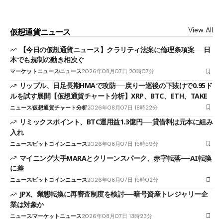
View All
仮想通貨ニュース
【今日の仮想通貨ニュース】クラリティ法案に倫理条項案──日
本でも規制の動き相次ぐ
マーケットニュース
ニュース
2026年08月07日 20時07分
リップル、日足長期HMAで攻防──戻り一巡後の下抜けで0.95ド
ルを試す展開【仮想通貨チャート分析】XRP、BTC、ETH、TAKE
ニュース
仮想通貨チャート分析
2026年08月07日 18時22分
リミックスポイント、BTC運用益1.3億円──貸借料は元本に組み
入れ
ニュース
ビットコインニュース
2026年08月07日 15時59分
マイニング大手MARAとクリーンスパーク、赤字転落──AI転換
に差
ニュース
ビットコインニュース
2026年08月07日 15時02分
JPX、業態転換に再審査制度を検討──暗号資産トレジャリー企
業は対象か
ニュース
マーケットニュース
2026年08月07日 13時23分