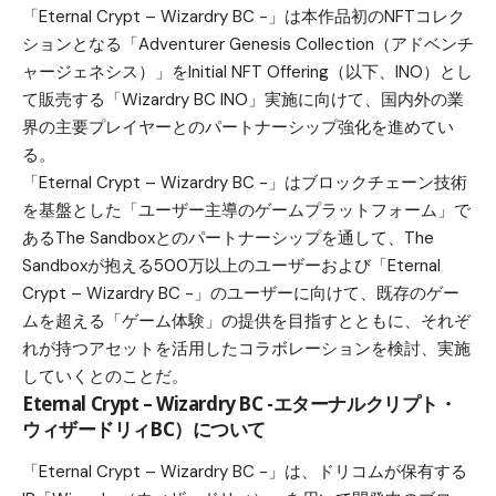
「Eternal Crypt – Wizardry BC -」は本作品初のNFTコレク
ションとなる「Adventurer Genesis Collection（アドベンチ
ャージェネシス）」をInitial NFT Offering（以下、INO）とし
て販売する「Wizardry BC INO」実施に向けて、国内外の業
界の主要プレイヤーとのパートナーシップ強化を進めてい
る。
「Eternal Crypt – Wizardry BC -」はブロックチェーン技術
を基盤とした「ユーザー主導のゲームプラットフォーム」で
あるThe Sandboxとのパートナーシップを通して、The
Sandboxが抱える500万以上のユーザーおよび「Eternal
Crypt – Wizardry BC -」のユーザーに向けて、既存のゲー
ムを超える「ゲーム体験」の提供を目指すとともに、それぞ
れが持つアセットを活用したコラボレーションを検討、実施
していくとのことだ。
Eternal Crypt – Wizardry BC -エターナルクリプト・
ウィザードリィBC）について
「Eternal Crypt – Wizardry BC -」は、ドリコムが保有する