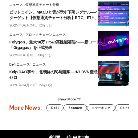
ニュース
仮想通貨チャート分析
ビットコイン、MACDと雲が示す下落シグナル──104,000ドルが短期
ターゲット【仮想通貨チャート分析】BTC、ETH、XRP、SOL
2025年06月04日 12時18分
ニュース
ブロックチェーンニュース
Polygon、最大10万TPSの高性能処理へ──新ロードマップ
「Gigagas」を正式発表
2025年06月13日 13時53分
DeFiニュース
ニュース
Kelp DAO事件、北朝鮮の関与濃厚──1/1 DVN構成が原因＝レイヤー
ゼロ
2026年04月20日 15時10分
Show More
More News:
DeFi
Zoomex
ステーキング
Coinbase