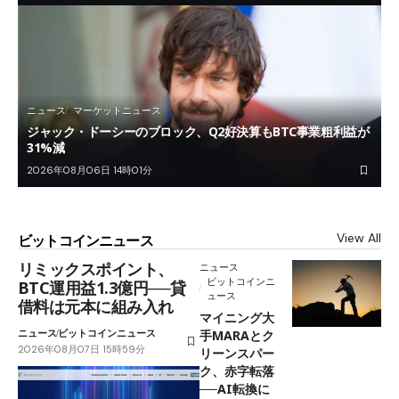
ニュース
マーケットニュース
ジャック・ドーシーのブロック、Q2好決算もBTC事業粗利益が
31%減
2026年08月06日 14時01分
View All
ビットコインニュース
リミックスポイント、
ニュース
ビットコインニ
BTC運用益1.3億円──貸
ュース
借料は元本に組み入れ
マイニング大
ニュース
ビットコインニュース
手MARAとク
2026年08月07日 15時59分
リーンスパー
ク、赤字転落
──AI転換に