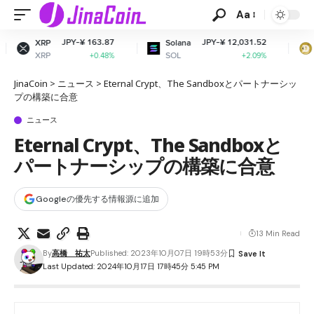
Aa
¥ 163.87
JPY-¥ 12,031.52
JPY-¥ 
Solana
Dogecoin
SOL
DOGE
+0.48%
+2.09%
-
JinaCoin
>
ニュース
>
Eternal Crypt、The Sandboxとパートナーシッ
プの構築に合意
ニュース
Eternal Crypt、The Sandboxと
パートナーシップの構築に合意
Googleの優先する情報源に追加
13 Min Read
By
高橋 祐太
Published: 2023年10月07日 19時53分
Last Updated: 2024年10月17日 17時45分 5:45 PM