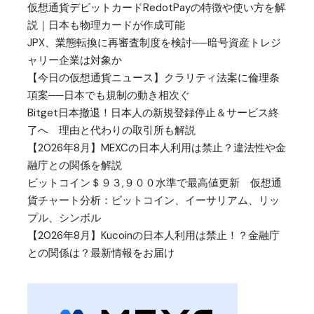
仮想通貨デビットカードRedotPayの特徴や使い方を解
説｜日本も物理カードが作成可能
JPX、業態転換に再審査制度を検討──暗号資産トレジ
ャリー企業は対象か
【今日の仮想通貨ニュース】クラリティ法案に倫理条
項案──日本でも規制の動き相次ぐ
Bitget日本撤退！日本人の新規登録停止＆サービス終
了へ 理由と代わりの取引所も解説
【2026年8月】MEXCの日本人利用は禁止？違法性や金
融庁との関係を解説
ビットコイン＄９３,９００水準で最高値更新 仮想通
貨チャート分析：ビットコイン、イーサリアム、リッ
プル、シンボル
【2026年8月】Kucoinの日本人利用は禁止！？金融庁
との関係は？最新情報をお届け