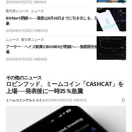
2026年07月27日 12時16分
取引所ニュース
ニュース
BitMart閉鎖へ──資産は8月26日までに引き出しを、日本人利用者も対
象
2026年07月26日 13時03分
ニュース
取引所ニュース
アーサー・ヘイズ創業のBitMEXが閉鎖へ──無期限先物を生んだ11年に
幕
2026年07月23日 19時42分
その他のニュース
ロビンフッド、ミームコイン「CASHCAT」を
上場──発表後に一時35％急騰
ミームコイン
アルトコイン
2026年08月07日 12時20分