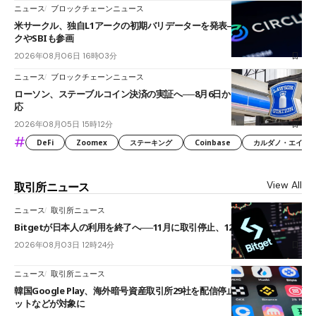
ニュース
ブロックチェーンニュース
米サークル、独自L1アークの初期バリデーターを発表――ブラックロッ
クやSBIも参画
2026年08月06日 16時03分
ニュース
ブロックチェーンニュース
ローソン、ステーブルコイン決済の実証へ──8月6日からJPYCやUSDC対
応
2026年08月05日 15時12分
#
DeFi
Zoomex
ステーキング
Coinbase
カルダノ・エイダ（Ca
View All
取引所ニュース
ニュース
取引所ニュース
Bitgetが日本人の利用を終了へ──11月に取引停止、12月末に強制決済
2026年08月03日 12時24分
ニュース
取引所ニュース
韓国Google Play、海外暗号資産取引所29社を配信停止──OKXやバイビ
ットなどが対象に