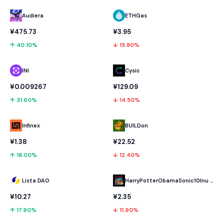
Audiera
ETHGas
¥475.73
¥3.95
↑ 40.10%
↓ 15.80%
INI
Cysic
¥0.009267
¥129.09
↑ 31.60%
↓ 14.50%
Infinex
BUILDon
¥1.38
¥22.52
↑ 18.00%
↓ 12.40%
Lista DAO
HarryPotterObamaSonic10Inu (ETH)
¥10.27
¥2.35
↑ 17.90%
↓ 11.90%