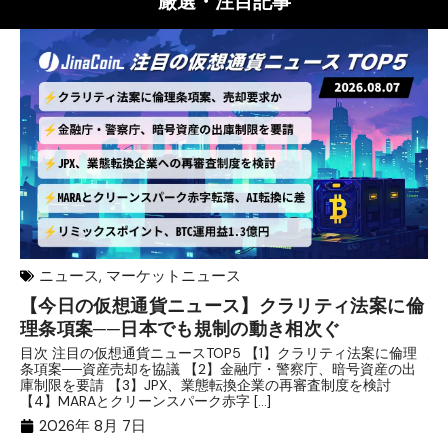
厳選・注目記事
ニュース
,
マーケットニュース
【今日の仮想通貨ニュース】クラリティ法案に倫
リ
理条項案──日本でも規制の動き相次ぐ
下
分
目次 注目の仮想通貨ニュースTOP5 【1】クラリティ法案に倫理
条項案──資産売却を協議 【2】金融庁・警察庁、暗号資産の出
目
庫制限を要請 【3】JPX、業態転換企業の再審査制度を検討
ト
【4】MARAとクリーンスパーク赤字 […]
（
（X
2026年 8月 7日