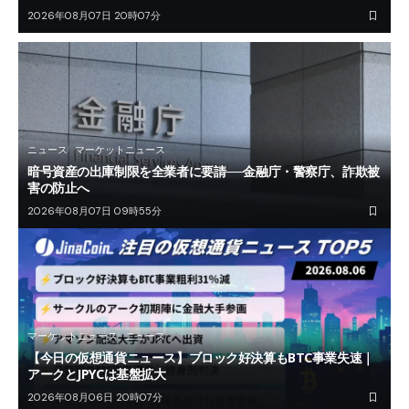
2026年08月07日 20時07分
ニュース
マーケットニュース
暗号資産の出庫制限を全業者に要請──金融庁・警察庁、詐欺被
害の防止へ
2026年08月07日 09時55分
マーケットニュース
ニュース
【今日の仮想通貨ニュース】ブロック好決算もBTC事業失速｜
アークとJPYCは基盤拡大
2026年08月06日 20時07分