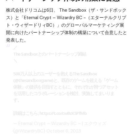
株式会社ドリコムは6日、 The Sandbox（ザ・サンドボック
ス）と「Eternal Crypt – Wizardry BC -（エターナルクリプ
ト・ウィザードリィBC）」のグローバルマーケティング展
開に向けたパートナーシップ体制の構築について合意したと
発表した。
／
The Sandboxとのパートナーシップ締結
＼
500万人以上のユーザーを抱えるThe Sandbox
(
@thesandboxgame
)と、既存のゲームを超える「ゲーム
体験」の提供を目指すとともに、それぞれが持つアセット
を活用したコラボレーションを検討、実施してまいりま
す。
詳細はこちら↓
https://t.co/cwBcKSPfMb
— Eternal Crypt – Wizardry BC – | エクウィズ
(@WizardryBC)
October 6, 2023