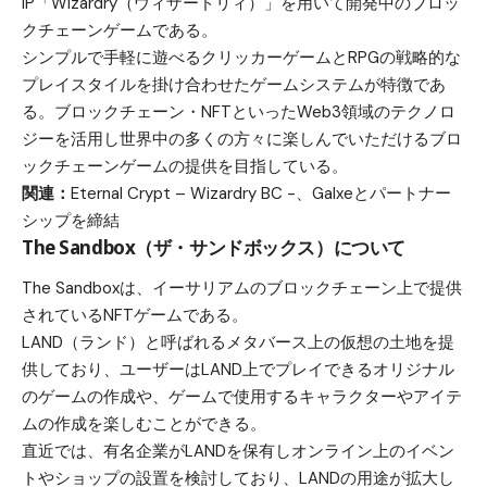
IP「Wizardry（ウィザードリィ）」を用いて開発中のブロッ
クチェーンゲームである。
シンプルで手軽に遊べるクリッカーゲームとRPGの戦略的な
プレイスタイルを掛け合わせたゲームシステムが特徴であ
る。ブロックチェーン・NFTといったWeb3領域のテクノロ
ジーを活用し世界中の多くの方々に楽しんでいただけるブロ
ックチェーンゲームの提供を目指している。
関連：
Eternal Crypt – Wizardry BC -、Galxeとパートナー
シップを締結
The Sandbox（ザ・サンドボックス）について
The Sandboxは、イーサリアムのブロックチェーン上で提供
されているNFTゲームである。
LAND（ランド）と呼ばれるメタバース上の仮想の土地を提
供しており、ユーザーはLAND上でプレイできるオリジナル
のゲームの作成や、ゲームで使用するキャラクターやアイテ
ムの作成を楽しむことができる。
直近では、有名企業がLANDを保有しオンライン上のイベン
トやショップの設置を検討しており、LANDの用途が拡大し