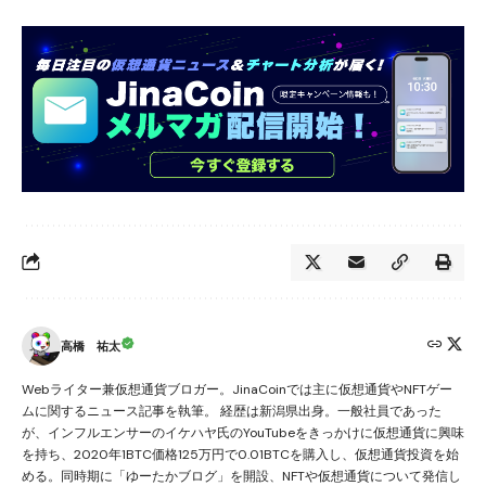
高橋 祐太
Webライター兼仮想通貨ブロガー。JinaCoinでは主に仮想通貨やNFTゲー
ムに関するニュース記事を執筆。 経歴は新潟県出身。一般社員であった
が、インフルエンサーのイケハヤ氏のYouTubeをきっかけに仮想通貨に興味
を持ち、2020年1BTC価格125万円で0.01BTCを購入し、仮想通貨投資を始
める。同時期に「ゆーたかブログ」を開設、NFTや仮想通貨について発信し