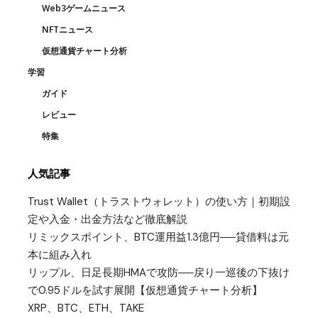
Web3ゲームニュース
NFTニュース
仮想通貨チャート分析
学習
ガイド
レビュー
特集
人気記事
Trust Wallet（トラストウォレット）の使い方｜初期設
定や入金・出金方法など徹底解説
リミックスポイント、BTC運用益1.3億円──貸借料は元
本に組み入れ
リップル、日足長期HMAで攻防──戻り一巡後の下抜け
で0.95ドルを試す展開【仮想通貨チャート分析】
XRP、BTC、ETH、TAKE