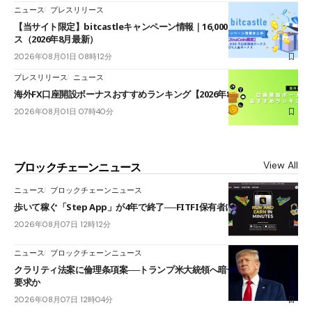
ニュース
プレスリリース
【当サイト限定】bitcastleキャンペーン情報｜16,000円口座開設ボーナ
ス（2026年8月最新）
2026年08月01日 08時12分
プレスリリース
ニュース
海外FX口座開設ボーナスおすすめランキング【2026年8月最新】
2026年08月01日 07時40分
View All
ブロックチェーンニュース
ニュース
ブロックチェーンニュース
歩いて稼ぐ「Step App」が4年で終了──FITFI保有者に対応呼びかけ
2026年08月07日 12時12分
ニュース
ブロックチェーンニュース
クラリティ法案に倫理条項案──トランプ米大統領へ暗号資産事業の売却
要求か
2026年08月07日 12時04分