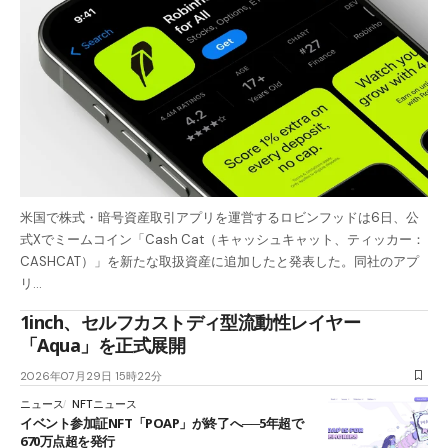
米国で株式・暗号資産取引アプリを運営するロビンフッドは6日、公
式Xでミームコイン「Cash Cat（キャッシュキャット、ティッカー：
CASHCAT）」を新たな取扱資産に追加したと発表した。同社のアプ
リ…
1inch、セルフカストディ型流動性レイヤー
「Aqua」を正式展開
2026年07月29日 15時22分
ニュース
NFTニュース
イベント参加証NFT「POAP」が終了へ──5年超で
670万点超を発行