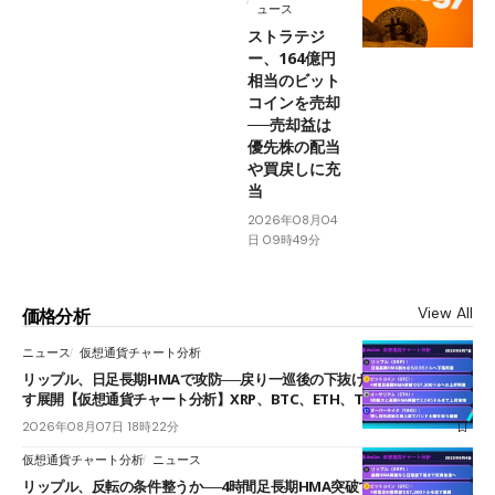
ュース
ストラテジ
ー、164億円
相当のビット
コインを売却
──売却益は
優先株の配当
や買戻しに充
当
2026年08月04
日 09時49分
View All
価格分析
ニュース
仮想通貨チャート分析
リップル、日足長期HMAで攻防──戻り一巡後の下抜けで0.95ドルを試
す展開【仮想通貨チャート分析】XRP、BTC、ETH、TAKE
2026年08月07日 18時22分
仮想通貨チャート分析
ニュース
リップル、反転の条件整うか──4時間足長期HMA突破で雲下端を目指す