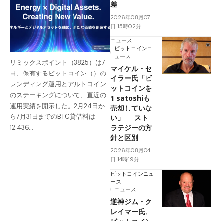
差
2026年08月07
日 15時02分
ニュース
ビットコインニ
ュース
リミックスポイント（3825）は7
マイケル・セ
日、保有するビットコイン（）の
イラー氏「ビ
レンディング運用とアルトコイン
ットコインを
のステーキングについて、直近の
1 satoshiも
運用実績を開示した。2月24日か
売却していな
ら7月31日までのBTC貸借料は
い」──スト
ラテジーの方
12.436…
針と区別
2026年08月04
日 14時19分
ビットコインニュ
ース
ニュース
逆神ジム・ク
レイマー氏、