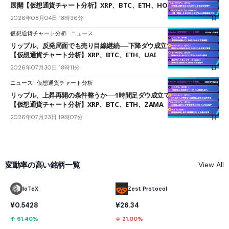
展開【仮想通貨チャート分析】XRP、BTC、ETH、HOME
2026年08月04日 18時36分
仮想通貨チャート分析
ニュース
リップル、反発局面でも売り目線継続──下降ダウ成立で下値追う展開
【仮想通貨チャート分析】XRP、BTC、ETH、UAI
2026年07月30日 18時11分
ニュース
仮想通貨チャート分析
リップル、上昇再開の条件整うか──1時間足ダウ成立で1.185ドルを狙う
【仮想通貨チャート分析】XRP、BTC、ETH、ZAMA
2026年07月23日 19時07分
変動率の高い銘柄一覧
View All
IoTeX
Zest Protocol
¥0.5428
¥26.34
↑ 61.40%
↓ 21.00%