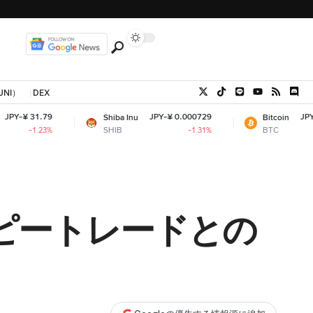
UNI）
DEX
JPY-¥ 0.000729
JPY-¥ 10,254,408
Shiba Inu
Bitcoin
SHIB
BTC
-1.31%
+0
コピートレードとの