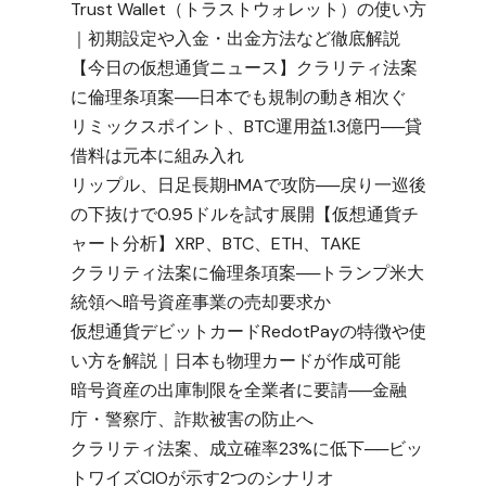
Trust Wallet（トラストウォレット）の使い方
｜初期設定や入金・出金方法など徹底解説
【今日の仮想通貨ニュース】クラリティ法案
に倫理条項案──日本でも規制の動き相次ぐ
リミックスポイント、BTC運用益1.3億円──貸
借料は元本に組み入れ
リップル、日足長期HMAで攻防──戻り一巡後
の下抜けで0.95ドルを試す展開【仮想通貨チ
ャート分析】XRP、BTC、ETH、TAKE
クラリティ法案に倫理条項案──トランプ米大
統領へ暗号資産事業の売却要求か
仮想通貨デビットカードRedotPayの特徴や使
い方を解説｜日本も物理カードが作成可能
暗号資産の出庫制限を全業者に要請──金融
庁・警察庁、詐欺被害の防止へ
クラリティ法案、成立確率23%に低下──ビッ
トワイズCIOが示す2つのシナリオ