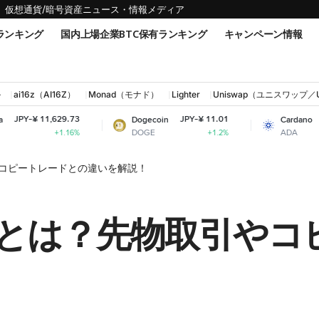
仮想通貨/暗号資産ニュース・情報メディア
ランキング
国内上場企業BTC保有ランキング
キャンペーン情報
ル
ai16z（AI16Z）
Monad（モナド）
Lighter
Uniswap（ユニスワップ／
29.73
JPY-¥ 11.01
JPY-¥ 31.79
Dogecoin
Cardano
DOGE
ADA
1.16%
+1.2%
-1.23%
引やコピートレードとの違いを解説！
契約とは？先物取引や