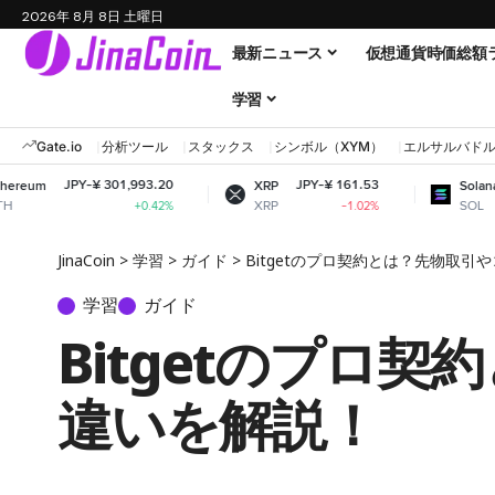
2026年 8月 8日 土曜日
最新ニュース
仮想通貨時価総額
学習
Gate.io
分析ツール
スタックス
シンボル（XYM）
エルサルバド
¥ 301,993.20
JPY-¥ 161.53
JPY-¥ 11,6
XRP
Solana
XRP
SOL
+0.42%
-1.02%
+
JinaCoin
>
学習
>
ガイド
>
Bitgetのプロ契約とは？先物取
学習
ガイド
Bitgetのプロ
違いを解説！