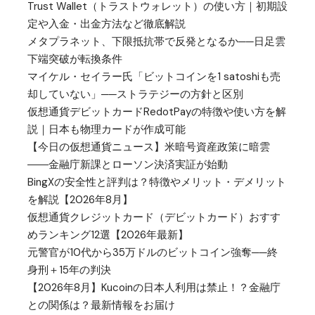
Trust Wallet（トラストウォレット）の使い方｜初期設
定や入金・出金方法など徹底解説
メタプラネット、下限抵抗帯で反発となるか──日足雲
下端突破が転換条件
マイケル・セイラー氏「ビットコインを1 satoshiも売
却していない」──ストラテジーの方針と区別
仮想通貨デビットカードRedotPayの特徴や使い方を解
説｜日本も物理カードが作成可能
【今日の仮想通貨ニュース】米暗号資産政策に暗雲
――金融庁新課とローソン決済実証が始動
BingXの安全性と評判は？特徴やメリット・デメリット
を解説【2026年8月】
仮想通貨クレジットカード（デビットカード）おすす
めランキング12選【2026年最新】
元警官が10代から35万ドルのビットコイン強奪──終
身刑＋15年の判決
【2026年8月】Kucoinの日本人利用は禁止！？金融庁
との関係は？最新情報をお届け