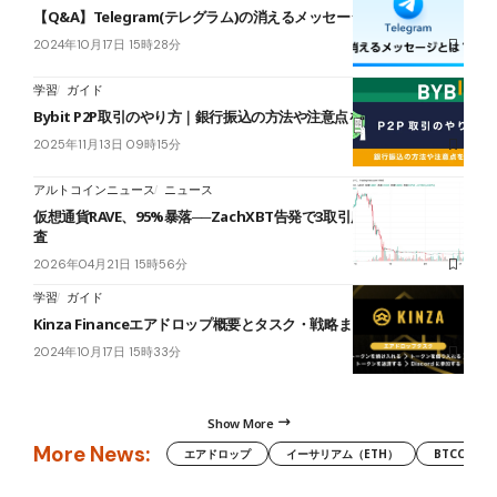
【Q&A】Telegram(テレグラム)の消えるメッセージとは？
2024年10月17日 15時28分
学習
ガイド
Bybit P2P取引のやり方｜銀行振込の方法や注意点を解説
2025年11月13日 09時15分
アルトコインニュース
ニュース
仮想通貨RAVE、95%暴落──ZachXBT告発で3取引所が操作疑惑を調
査
2026年04月21日 15時56分
学習
ガイド
Kinza Financeエアドロップ概要とタスク・戦略まとめ
2024年10月17日 15時33分
Show More
More News:
エアドロップ
イーサリアム（ETH）
BTCC