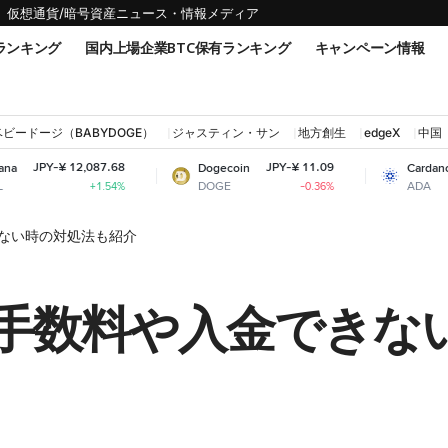
仮想通貨/暗号資産ニュース・情報メディア
ランキング
国内上場企業BTC保有ランキング
キャンペーン情報
ベビードージ（BABYDOGE）
ジャスティン・サン
地方創生
edgeX
中国
087.68
JPY-¥ 11.09
JPY-¥ 31.13
Dogecoin
Cardano
DOGE
ADA
+1.54%
-0.36%
-1.03%
きない時の対処法も紹介
法｜手数料や入金でき