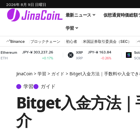
2026年 8月 9日 日曜日
最新ニュース
仮想通貨時価総額
学習
Binance
ブロックチェーン
初心者
米国証券取引委員会（SEC）
-¥ 303,237.26
JPY-¥ 163.84
JPY-¥ 12,
XRP
Solana
XRP
SOL
+0.17%
-0.26%
JinaCoin
>
学習
>
ガイド
>
Bitget入金方法｜手数料や入金で
学習
ガイド
Bitget入金方
介