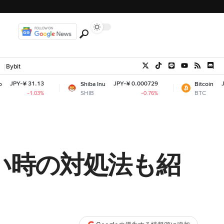
Bybit
JPY-¥ 0.000729
JPY-¥ 10,284,79
Shiba Inu
Bitcoin
SHIB
BTC
-0.76%
+0
ない時の対処法も紹