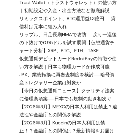
Trust Wallet（トラストウォレット）の使い方
｜初期設定や入金・出金方法など徹底解説
リミックスポイント、BTC運用益1.3億円──貸
借料は元本に組み入れ
リップル、日足長期HMAで攻防──戻り一巡後
の下抜けで0.95ドルを試す展開【仮想通貨チ
ャート分析】XRP、BTC、ETH、TAKE
仮想通貨デビットカードRedotPayの特徴や使
い方を解説｜日本も物理カードが作成可能
JPX、業態転換に再審査制度を検討──暗号資
産トレジャリー企業は対象か
【今日の仮想通貨ニュース】クラリティ法案
に倫理条項案──日本でも規制の動き相次ぐ
【2026年8月】MEXCの日本人利用は禁止？違
法性や金融庁との関係を解説
【2026年8月】Kucoinの日本人利用は禁
止！？金融庁との関係は？最新情報をお届け