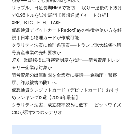
項案──日本でも規制の動き相次ぐ
リップル、日足長期HMAで攻防──戻り一巡後の下抜け
で0.95ドルを試す展開【仮想通貨チャート分析】
XRP、BTC、ETH、TAKE
仮想通貨デビットカードRedotPayの特徴や使い方を解
説｜日本も物理カードが作成可能
クラリティ法案に倫理条項案──トランプ米大統領へ暗
号資産事業の売却要求か
JPX、業態転換に再審査制度を検討──暗号資産トレジ
ャリー企業は対象か
暗号資産の出庫制限を全業者に要請──金融庁・警察
庁、詐欺被害の防止へ
仮想通貨クレジットカード（デビットカード）おすす
めランキング12選【2026年最新】
クラリティ法案、成立確率23%に低下──ビットワイズ
CIOが示す2つのシナリオ