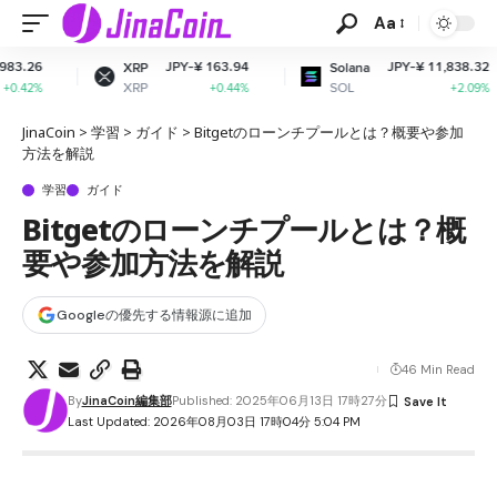
Aa
JPY-¥ 163.94
JPY-¥ 11,838.32
XRP
Solana
Do
XRP
SOL
D
+0.44%
+2.09%
JinaCoin
>
学習
>
ガイド
>
Bitgetのローンチプールとは？概要や参加
方法を解説
学習
ガイド
Bitgetのローンチプールとは？概
要や参加方法を解説
Googleの優先する情報源に追加
46 Min Read
By
JinaCoin編集部
Published: 2025年06月13日 17時27分
Last Updated: 2026年08月03日 17時04分 5:04 PM