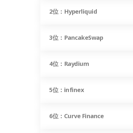
2位：Hyperliquid
3位：PancakeSwap
4位：Raydium
5位：infinex
6位：Curve Finance