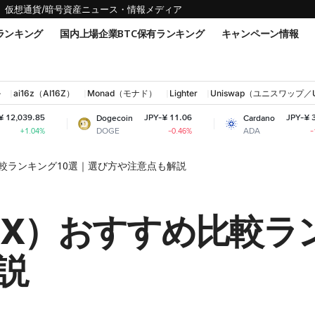
仮想通貨/暗号資産ニュース・情報メディア
ランキング
国内上場企業BTC保有ランキング
キャンペーン情報
ル
ai16z（AI16Z）
Monad（モナド）
Lighter
Uniswap（ユニスワップ／
JPY-¥ 11.06
JPY-¥ 30.95
Dogecoin
Cardano
DOGE
ADA
-0.46%
-1.42%
較ランキング10選｜選び方や注意点も解説
EX）おすすめ比較ラ
説