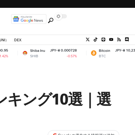
UNI）
DEX
JPY-¥ 0.000728
JPY-¥ 10,239,281.58
Shiba Inu
Bitcoin
SHIB
BTC
-0.57%
-0.15%
ンキング10選｜選