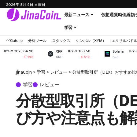
2026年 8月 9日 日曜日
最新ニュース
仮想通貨時価総額
学習
Gate.io
分析ツール
スタックス
シンボル（XYM）
エルサルバド
364.90
JPY-¥ 163.50
JPY-¥ 12,039.85
XRP
Solana
XRP
SOL
-0.19%
-0.51%
+1.04%
JinaCoin
>
学習
>
レビュー
>
分散型取引所（DEX）おすすめ比
学習
レビュー
分散型取引所（D
び方や注意点も解