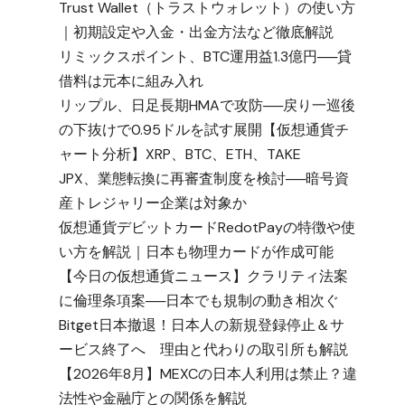
Trust Wallet（トラストウォレット）の使い方
｜初期設定や入金・出金方法など徹底解説
リミックスポイント、BTC運用益1.3億円──貸
借料は元本に組み入れ
リップル、日足長期HMAで攻防──戻り一巡後
の下抜けで0.95ドルを試す展開【仮想通貨チ
ャート分析】XRP、BTC、ETH、TAKE
JPX、業態転換に再審査制度を検討──暗号資
産トレジャリー企業は対象か
仮想通貨デビットカードRedotPayの特徴や使
い方を解説｜日本も物理カードが作成可能
【今日の仮想通貨ニュース】クラリティ法案
に倫理条項案──日本でも規制の動き相次ぐ
Bitget日本撤退！日本人の新規登録停止＆サ
ービス終了へ 理由と代わりの取引所も解説
【2026年8月】MEXCの日本人利用は禁止？違
法性や金融庁との関係を解説