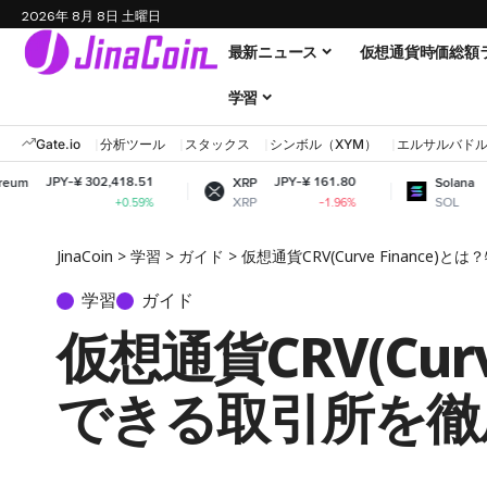
2026年 8月 8日 土曜日
最新ニュース
仮想通貨時価総額
学習
Gate.io
分析ツール
スタックス
シンボル（XYM）
エルサルバド
302,418.51
JPY-¥ 161.80
JPY-¥ 11,642
XRP
Solana
XRP
SOL
+0.59%
-1.96%
+0.
JinaCoin
>
学習
>
ガイド
>
仮想通貨CRV(Curve Financ
学習
ガイド
仮想通貨CRV(Cur
できる取引所を徹