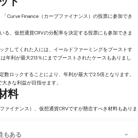
リット
、
「Curve Finance（カーブファイナンス）の投票に参加でき
分配している、仮想通貨CRVの分配率を決定する投票にも参加できま
CRVをロックしてくれた人には、イールドファーミングをブーストす
には
年利が最大213％にまでブースト
されたケースもありまし
ールに一定数ロックすることにより、年利が最大で2.5倍となります。
で大きな利益が目指せます。
材料
（カーブファイナンス）、仮想通貨CRVですが懸念すべき材料もありま
性もある