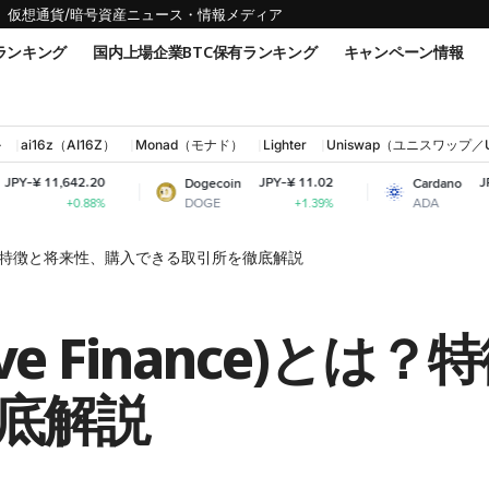
仮想通貨/暗号資産ニュース・情報メディア
ランキング
国内上場企業BTC保有ランキング
キャンペーン情報
ル
ai16z（AI16Z）
Monad（モナド）
Lighter
Uniswap（ユニスワップ／
.20
JPY-¥ 11.02
JPY-¥ 31.57
Dogecoin
Cardano
DOGE
ADA
88%
+1.39%
-2.83%
e)とは？特徴と将来性、購入できる取引所を徹底解説
ve Finance)と
底解説