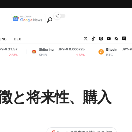
UNI）
DEX
JPY-¥ 0.000725
JPY-¥ 10,231,195.15
Shiba Inu
Bitcoin
SHIB
BTC
-1.63%
+0.51%
は？特徴と将来性、購入