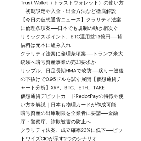
Trust Wallet（トラストウォレット）の使い方
｜初期設定や入金・出金方法など徹底解説
【今日の仮想通貨ニュース】クラリティ法案
に倫理条項案──日本でも規制の動き相次ぐ
リミックスポイント、BTC運用益1.3億円──貸
借料は元本に組み入れ
クラリティ法案に倫理条項案──トランプ米大
統領へ暗号資産事業の売却要求か
リップル、日足長期HMAで攻防──戻り一巡後
の下抜けで0.95ドルを試す展開【仮想通貨チ
ャート分析】XRP、BTC、ETH、TAKE
仮想通貨デビットカードRedotPayの特徴や使
い方を解説｜日本も物理カードが作成可能
暗号資産の出庫制限を全業者に要請──金融
庁・警察庁、詐欺被害の防止へ
クラリティ法案、成立確率23%に低下──ビッ
トワイズCIOが示す2つのシナリオ