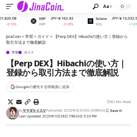
Aa
JPY-¥ 162.92
JPY-¥ 12,032.51
XRP
Solana
XRP
SOL
-0.29%
+1.81%
JinaCoin
>
学習
>
ガイド
>
【Perp DEX】Hibachiの使い方｜登録から
取引方法まで徹底解説
学習
ガイド
【Perp DEX】Hibachiの使い方｜
登録から取引方法まで徹底解説
Googleの優先する情報源に追加
60 Min Read
By
ヤマダケイスケ
Published: 2025年10月31日 00時51分
Last Updated: 2025年11月28日 17時33分 5:33 PM