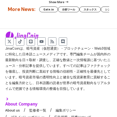
Show More
More News:
Gate.io
分析ツール
スタックス
シンボル（
JinaCoinは、暗号資産（仮想通貨）・ブロックチェーン・Web3領域
に特化した日本語ニュースメディアです。専門編集チームが国内外の
最新動向を日々取材・調査し、正確な数値と一次情報源に基づいたニ
ュース・分析記事を提供しています。すべての記事はファクチェック
を徹底し、投資判断に直結する情報の信頼性・正確性を最優先として
います。暗号資産市場の透明性向上と健全な投資家教育に貢献するこ
とを編集方針とし、日本語圏の読者が世界の暗号資産動向をリアルタ
イムで把握できる情報環境の整備を目指しています。
About Company
About us
監修者一覧
編集ポリシー