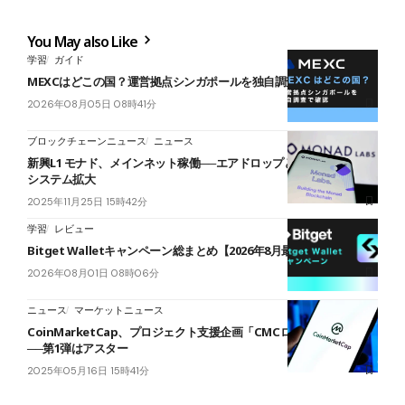
You May also Like
学習
ガイド
MEXCはどこの国？運営拠点シンガポールを独自調査で確認
2026年08月05日 08時41分
ブロックチェーンニュース
ニュース
新興L1 モナド、メインネット稼働──エアドロップとセール経てエコ
システム拡大
2025年11月25日 15時42分
学習
レビュー
Bitget Walletキャンペーン総まとめ【2026年8月最新】
2026年08月01日 08時06分
ニュース
マーケットニュース
CoinMarketCap、プロジェクト支援企画「CMCローンチ」を開始
──第1弾はアスター
2025年05月16日 15時41分