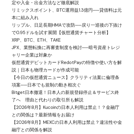
定や入金・出金方法など徹底解説
リミックスポイント、BTC運用益1.3億円──貸借料は元
本に組み入れ
リップル、日足長期HMAで攻防──戻り一巡後の下抜け
で0.95ドルを試す展開【仮想通貨チャート分析】
XRP、BTC、ETH、TAKE
JPX、業態転換に再審査制度を検討──暗号資産トレジ
ャリー企業は対象か
仮想通貨デビットカードRedotPayの特徴や使い方を解
説｜日本も物理カードが作成可能
【今日の仮想通貨ニュース】クラリティ法案に倫理条
項案──日本でも規制の動き相次ぐ
Bitget日本撤退！日本人の新規登録停止＆サービス終
了へ 理由と代わりの取引所も解説
【2026年8月】Kucoinの日本人利用は禁止！？金融庁
との関係は？最新情報をお届け
【2026年8月】MEXCの日本人利用は禁止？違法性や金
融庁との関係を解説