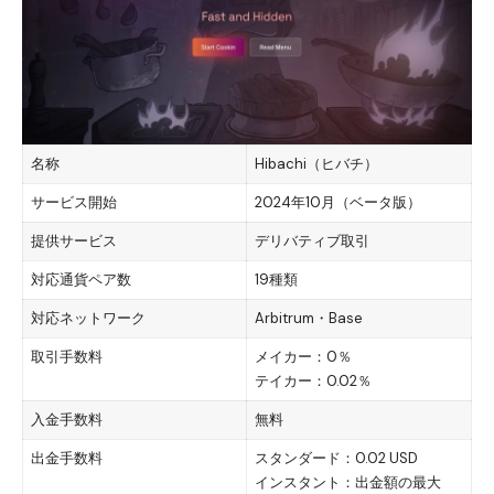
名称
Hibachi（ヒバチ）
サービス開始
2024年10月（ベータ版）
提供サービス
デリバティブ取引
対応通貨ペア数
19種類
対応ネットワーク
Arbitrum・Base
取引手数料
メイカー：0％
テイカー：0.02％
入金手数料
無料
出金手数料
スタンダード：0.02 USD
インスタント：出金額の最大