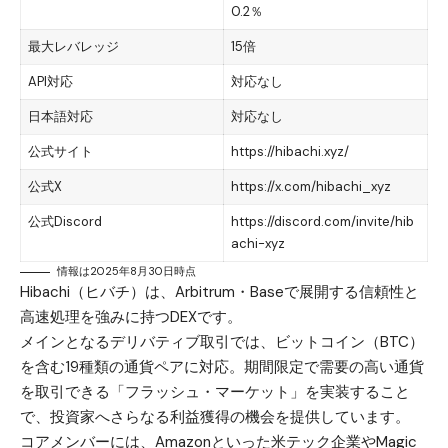
0.2％
最大レバレッジ
15倍
API対応
対応なし
日本語対応
対応なし
公式サイト
https://hibachi.xyz/
公式X
https://x.com/hibachi_xyz
公式Discord
https://discord.com/invite/hib
achi-xyz
情報は2025年8月30日時点
Hibachi（ヒバチ）は、Arbitrum・Baseで展開する信頼性と
高速処理を強みに持つDEXです。
メインとなるデリバティブ取引では、
ビットコイン（BTC）
を含む19種類の通貨ペアに対応。期間限定で需要の高い通貨
を取引できる「フラッシュ・マーケット」を実装すること
で、投資家へさらなる利益獲得の機会を提供しています。
コアメンバーには、Amazonといった米テック企業やMagic