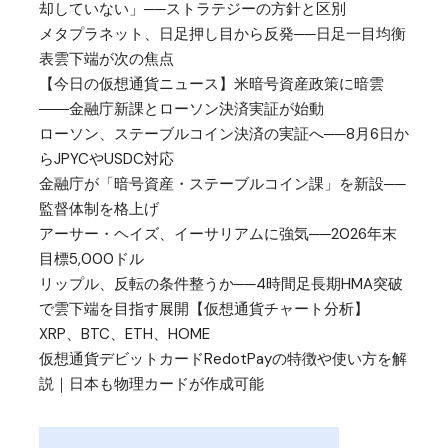
却していない」──ストラテジーの方針と区別
メタプラネット、日足押し目から反発──日足一目均衡
表雲下端が次の焦点
【今日の仮想通貨ニュース】米暗号資産政策に暗雲
――金融庁新課とローソン決済実証が始動
ローソン、ステーブルコイン決済の実証へ──8月6日か
らJPYCやUSDC対応
金融庁が「暗号資産・ステーブルコイン課」を新設──
監督体制を格上げ
アーサー・ヘイズ、イーサリアムに強気──2026年末
目標5,000ドル
リップル、反転の条件整うか──4時間足長期HMA突破
で雲下端を目指す展開【仮想通貨チャート分析】
XRP、BTC、ETH、HOME
仮想通貨デビットカードRedotPayの特徴や使い方を解
説｜日本も物理カードが作成可能