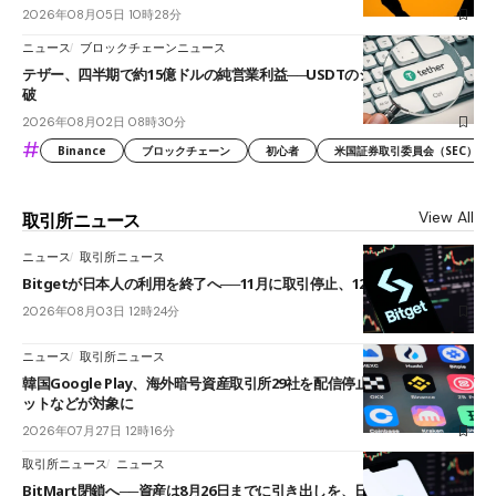
2026年08月05日 10時28分
ニュース
ブロックチェーンニュース
テザー、四半期で約15億ドルの純営業利益──USDTのシェアは60%を突
破
2026年08月02日 08時30分
#
Binance
ブロックチェーン
初心者
米国証券取引委員会（SEC）
View All
取引所ニュース
ニュース
取引所ニュース
Bitgetが日本人の利用を終了へ──11月に取引停止、12月末に強制決済
2026年08月03日 12時24分
ニュース
取引所ニュース
韓国Google Play、海外暗号資産取引所29社を配信停止──OKXやバイビ
ットなどが対象に
2026年07月27日 12時16分
取引所ニュース
ニュース
BitMart閉鎖へ──資産は8月26日までに引き出しを、日本人利用者も対