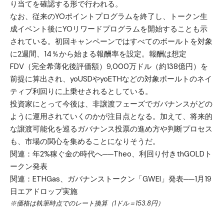
り当てを確認する形で行われる。
なお、従来のYOポイントプログラムを終了し、トークン生
成イベント後にYOリワードプログラムを開始することも示
されている。初回キャンペーンではすべてのボールトを対象
に2週間、14％から始まる報酬率を設定。報酬は想定
FDV（完全希薄化後評価額）9,000万ドル（約138億円）を
前提に算出され、yoUSDやyoETHなどの対象ボールトのネイ
ティブ利回りに上乗せされるとしている。
投資家にとって今後は、非譲渡フェーズでガバナンスがどの
ように運用されていくのかが注目点となる。加えて、将来的
な譲渡可能化を巡るガバナンス投票の進め方や判断プロセス
も、市場の関心を集めることになりそうだ。
関連：
年2%稼ぐ金の時代へ──Theo、利回り付きthGOLDト
ークン発表
関連：
ETHGas、ガバナンストークン「GWEI」発表──1月19
日エアドロップ実施
※価格は執筆時点でのレート換算（1ドル＝153.8円）