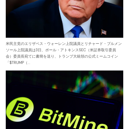
米民主党のエリザベス・ウォーレン上院議員とリチャード・ブルメン
ソール上院議員は3日、ポール・アトキンスSEC（米証券取引委員
会）委員長宛てに書簡を送り、トランプ大統領の公式ミームコイン
「$TRUMP（…