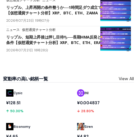
リップル、上昇再開の条件整うか──1時間足ダウ成立で1.185ドルを狙う
【仮想通貨チャート分析】XRP、BTC、ETH、ZAMA
2026年07月23日 19時07分
ニュース
仮想通貨チャート分析
リップル、短期上昇後は押し目待ち──長期HMA反発と雲上抜けが買い
条件【仮想通貨チャート分析】XRP、BTC、ETH、ERA
2026年07月21日 18時28分
変動率の高い銘柄一覧
View All
Cysic
INI
¥128.51
¥0.004837
↑ 50.30%
↓ 28.80%
Biconomy
Siren
¥4.65
¥4.82