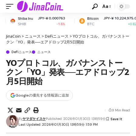
Aa
JPY-¥ 0.000763
JPY-¥ 10,224,975.07
Bitcoin
Ethe
BTC
ETH
-1.6%
+0.82%
JinaCoin
>
ニュース
>
DeFiニュース
>
YOプロトコル、ガバナンストー
クン「YO」発表──エアドロップ2月5日開始
DeFiニュース
ニュース
YOプロトコル、ガバナンストー
クン「YO」発表──エアドロップ2
月5日開始
Googleの優先する情報源に追加
9 Min Read
By
ヤマダケイスケ
Published: 2026年01月30日 13時59分
Last Updated: 2026年01月30日 13時59分 1:59 PM