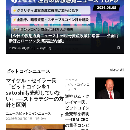
ニュース
マーケットニュース
【今日の仮想通貨ニュース】米暗号資産政策に暗雲――金融庁
新課とローソン決済実証が始動
2026年08月05日 20時08分
View All
ビットコインニュース
マイケル・セイラー氏
ニュース
ビットコインニ
「ビットコインを1
ュース
satoshiも売却していな
逆神ジム・ク
い」──ストラテジーの方
レイマー氏、
針と区別
ビットコイン
全売却を表明
ニュース
ビットコインニュース
2026年08月04日 14時19分
──IBM CEO
の量子コンピ