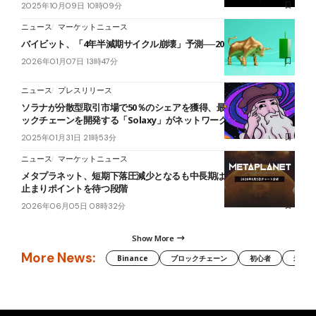
2025年10月09日 10時09分
ニュース
マーケットニュース
バイビット、「4年半減期サイクル崩壊」予測──2026年は強気基調
2026年01月07日 13時47分
ニュース
プレスリリース
ソラナが分散型取引市場で50％のシェアを獲得、最新レイヤー2ブロ
ックチェーンを開発する「Solaxy」がネットワーク混雑を解決
2025年01月31日 21時53分
ニュース
マーケットニュース
メタプラネット、短期下落圧減少となるも中長期は下落継続──下げ
止まりポイントを待つ段階
2026年06月05日 08時32分
Show More
More News:
Binance
ブロックチェーン
初心者
米国証