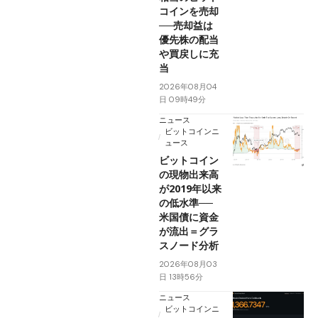
コインを売却
──売却益は
優先株の配当
や買戻しに充
当
2026年08月04
日 09時49分
ニュース
ビットコインニ
ュース
ビットコイン
の現物出来高
が2019年以来
の低水準──
米国債に資金
が流出＝グラ
スノード分析
2026年08月03
日 13時56分
ニュース
ビットコインニ