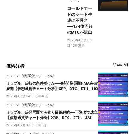
ュース
コールドカー
ドのシード生
成に不具合
──134億円超
のBTCが流出
2026年08月03
日 13時37分
View All
価格分析
ニュース
仮想通貨チャート分析
リップル、反転の条件整うか──4時間足長期HMA突破で雲下端を目指す
展開【仮想通貨チャート分析】XRP、BTC、ETH、HOME
2026年08月04日 18時36分
ニュース
仮想通貨チャート分析
リップル、反発局面でも売り目線継続──下降ダウ成立で下値追う展開
【仮想通貨チャート分析】XRP、BTC、ETH、UAI
2026年07月30日 18時11分
仮想通貨チャート分析
ニュース