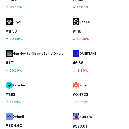
↑ 33.50%
↓ 28.80%
SkyAI
Seeker
¥11.58
¥1.18
↑ 29.80%
↓ 20.60%
HarryPotterObamaSonic10Inu (ETH)
OVERTAKE
¥1.71
¥6.36
↑ 29.20%
↓ 18.60%
Paradex
Solar
¥1.93
¥0.4723
↑ 22.10%
↓ 15.50%
Dohrnii
Audiera
¥504.60
¥323.01