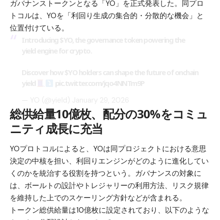
ガバナンストークンとなる「YO」を正式発表した。同プロ
トコルは、YOを「利回り生成の集合的・分散的な機会」と
位置付けている。
Introducing
$YO
, the governance token powering the
yield engine for crypto.
Discover how
$YO
holders can shape the future of onchain
yield
pic.twitter.com/jqo4NNTm9P
— YO (@yield)
January 29, 2026
総供給量10億枚、配分の30%をコミュ
ニティ成長に充当
YOプロトコルによると、YOは同プロジェクトにおける意思
決定の中核を担い、利回りエンジンがどのように進化してい
くのかを統治する役割を持つという。ガバナンスの対象に
は、ボールトの設計やトレジャリーの利用方法、リスク規律
を維持した上でのスケーリング方針などが含まれる。
トークン総供給量は10億枚に設定されており、以下のような