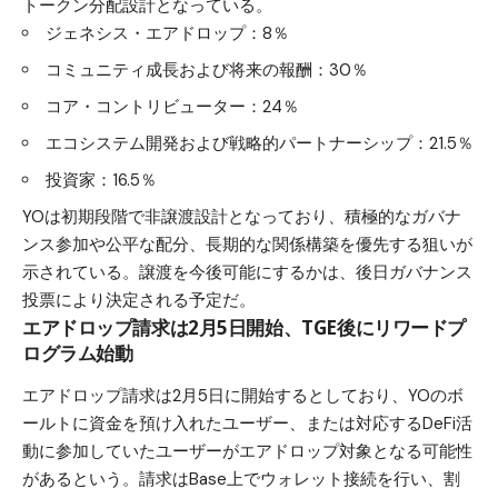
トークン分配設計となっている。
ジェネシス・エアドロップ：8％
コミュニティ成長および将来の報酬：30％
コア・コントリビューター：24％
エコシステム開発および戦略的パートナーシップ：21.5％
投資家：16.5％
YOは初期段階で非譲渡設計となっており、積極的なガバナ
ンス参加や公平な配分、長期的な関係構築を優先する狙いが
示されている。譲渡を今後可能にするかは、後日ガバナンス
投票により決定される予定だ。
エアドロップ請求は2月5日開始、TGE後にリワードプ
ログラム始動
エアドロップ請求は2月5日に開始するとしており、YOのボ
ールトに資金を預け入れたユーザー、または対応するDeFi活
動に参加していたユーザーがエアドロップ対象となる可能性
があるという。請求はBase上でウォレット接続を行い、割