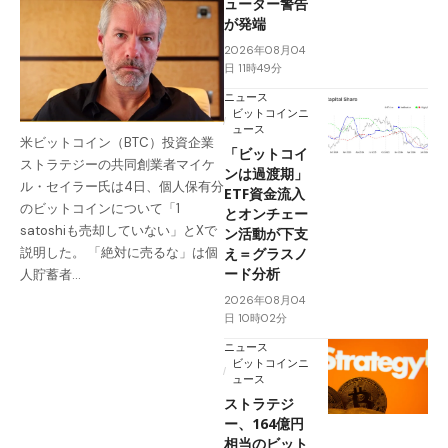
ューター警告
が発端
2026年08月04
日 11時49分
ニュース
ビットコインニ
ュース
米ビットコイン（BTC）投資企業
「ビットコイ
ストラテジーの共同創業者マイケ
ンは過渡期」
ル・セイラー氏は4日、個人保有分
ETF資金流入
のビットコインについて「1
とオンチェー
satoshiも売却していない」とXで
ン活動が下支
え＝グラスノ
説明した。 「絶対に売るな」は個
ード分析
人貯蓄者…
2026年08月04
日 10時02分
ニュース
ビットコインニ
ュース
ストラテジ
ー、164億円
相当のビット