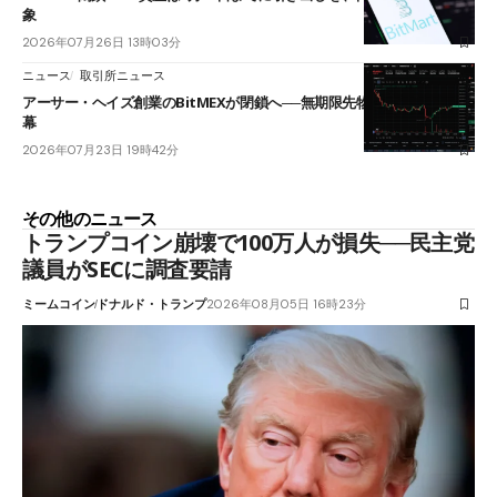
象
2026年07月26日 13時03分
ニュース
取引所ニュース
アーサー・ヘイズ創業のBitMEXが閉鎖へ──無期限先物を生んだ11年に
幕
2026年07月23日 19時42分
その他のニュース
トランプコイン崩壊で100万人が損失──民主党
議員がSECに調査要請
ミームコイン
ドナルド・トランプ
2026年08月05日 16時23分