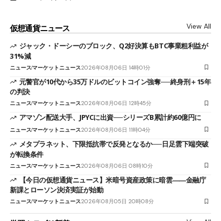
View All
仮想通貨ニュース
ジャック・ドーシーのブロック、Q2好決算もBTC事業粗利益が
31%減
ニュース
マーケットニュース
2026年08月06日 14時01分
元警官が10代から35万ドルのビットコイン強奪──終身刑＋15年
の判決
ニュース
マーケットニュース
2026年08月06日 12時45分
アマゾン配送大手、JPYCに出資──シリーズB累計約60億円に
ニュース
マーケットニュース
2026年08月06日 11時04分
メタプラネット、下限抵抗帯で反発となるか──日足雲下端突破
が転換条件
ニュース
マーケットニュース
2026年08月06日 08時10分
【今日の仮想通貨ニュース】米暗号資産政策に暗雲――金融庁
新課とローソン決済実証が始動
ニュース
マーケットニュース
2026年08月05日 20時08分