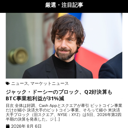
厳選・注目記事
ニュース
,
マーケットニュース
ジャック・ドーシーのブロック、Q2好決算も
元
BTC事業粗利益が31%減
─
目次 全体は好調、Cash Appとスクエアが牽引 ビットコイン事業
目
だけが縮小 決済大手のビットコイン事業、そろって縮小 米決済
官
大手ブロック（旧スクエア、NYSE：XYZ）は5日、2026年第2四
「
半期の決算を発表した。ジ […]
ッ
2026年 8月 6日