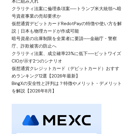
本に組み入れ
クラリティ法案に倫理条項案──トランプ米大統領へ暗
号資産事業の売却要求か
仮想通貨デビットカードRedotPayの特徴や使い方を解
説｜日本も物理カードが作成可能
暗号資産の出庫制限を全業者に要請──金融庁・警察
庁、詐欺被害の防止へ
クラリティ法案、成立確率23%に低下──ビットワイズ
CIOが示す2つのシナリオ
仮想通貨クレジットカード（デビットカード）おすす
めランキング12選【2026年最新】
BingXの安全性と評判は？特徴やメリット・デメリット
を解説【2026年8月】