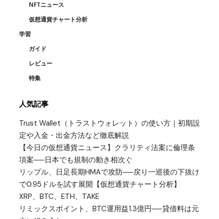
NFTニュース
仮想通貨チャート分析
学習
ガイド
レビュー
特集
人気記事
Trust Wallet（トラストウォレット）の使い方｜初期設
定や入金・出金方法など徹底解説
【今日の仮想通貨ニュース】クラリティ法案に倫理条
項案──日本でも規制の動き相次ぐ
リップル、日足長期HMAで攻防──戻り一巡後の下抜け
で0.95ドルを試す展開【仮想通貨チャート分析】
XRP、BTC、ETH、TAKE
リミックスポイント、BTC運用益1.3億円──貸借料は元