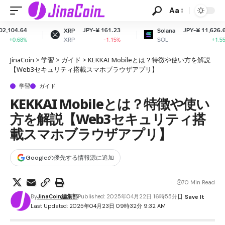
Aa
JPY-¥ 161.23
JPY-¥ 11,626.62
XRP
Solana
XRP
SOL
-1.15%
+1.55%
JinaCoin
>
学習
>
ガイド
>
KEKKAI Mobileとは？特徴や使い方を解説
【Web3セキュリティ搭載スマホブラウザアプリ】
学習
ガイド
KEKKAI Mobileとは？特徴や使い
方を解説【Web3セキュリティ搭
載スマホブラウザアプリ】
Googleの優先する情報源に追加
70 Min Read
By
JinaCoin編集部
Published: 2025年04月22日 16時55分
Last Updated: 2025年04月23日 09時32分 9:32 AM