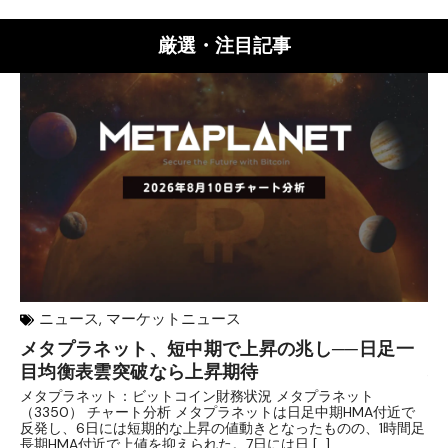
厳選・注目記事
ニュース
,
マーケットニュース
メタプラネット、短中期で上昇の兆し──日足一
【
目均衡表雲突破なら上昇期待
理
メタプラネット：ビットコイン財務状況 メタプラネット
目
（3350） チャート分析 メタプラネットは日足中期HMA付近で
条
反発し、6日には短期的な上昇の値動きとなったものの、1時間足
庫
長期HMA付近で上値を抑えられた。7日には日 […]
【