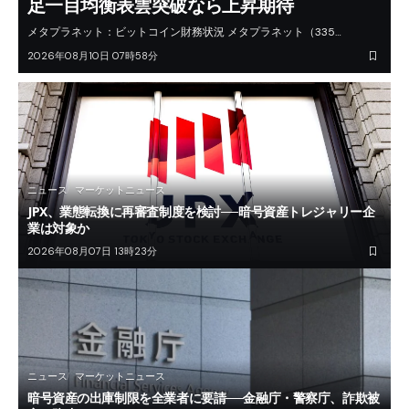
足一目均衡表雲突破なら上昇期待
メタプラネット：ビットコイン財務状況 メタプラネット（335…
2026年08月10日 07時58分
ニュース
マーケットニュース
JPX、業態転換に再審査制度を検討──暗号資産トレジャリー企
業は対象か
2026年08月07日 13時23分
ニュース
マーケットニュース
暗号資産の出庫制限を全業者に要請──金融庁・警察庁、詐欺被