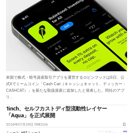
米国で株式・暗号資産取引アプリを運営するロビンフッドは6日、公
式Xでミームコイン「Cash Cat（キャッシュキャット、ティッカー：
CASHCAT）」を新たな取扱資産に追加したと発表した。同社のアプ
リ…
1inch、セルフカストディ型流動性レイヤー
「Aqua」を正式展開
2026年07月29日 15時22分
ニュース
NFTニュース