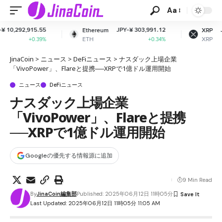
Aa
JPY-¥ 303,991.12
JPY-¥ 163.88
Ethereum
XRP
ETH
XRP
+0.34%
+0.05%
JinaCoin
>
ニュース
>
DeFiニュース
>
ナスダック上場企業
「VivoPower」、Flareと提携──XRPで1億ドル運用開始
ニュース
DeFiニュース
ナスダック上場企業
「VivoPower」、Flareと提携
──XRPで1億ドル運用開始
Googleの優先する情報源に追加
9 Min Read
By
JinaCoin編集部
Published: 2025年06月12日 11時05分
Last Updated: 2025年06月12日 11時05分 11:05 AM