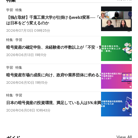
学習
特集
【独占取材】千葉工業大学が仕掛けるweb3変革──「cJPY」とAIの融合
は日本をどう変えるのか
2026年07月13日 09時25分
特集
学習
暗号資産の確定申告、未経験者の半数以上が「不安・無理」
2026年06月13日 11時11分
学習
特集
暗号資産市場の成長に向け、政府や業界団体に求めることは？
2026年06月10日 11時15分
特集
学習
日本の暗号資産の投資環境、満足している人は5％未満
2026年06月08日 10時43分
View All