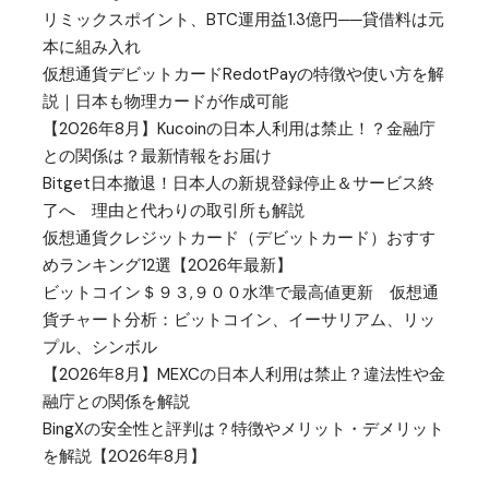
リミックスポイント、BTC運用益1.3億円──貸借料は元
本に組み入れ
仮想通貨デビットカードRedotPayの特徴や使い方を解
説｜日本も物理カードが作成可能
【2026年8月】Kucoinの日本人利用は禁止！？金融庁
との関係は？最新情報をお届け
Bitget日本撤退！日本人の新規登録停止＆サービス終
了へ 理由と代わりの取引所も解説
仮想通貨クレジットカード（デビットカード）おすす
めランキング12選【2026年最新】
ビットコイン＄９３,９００水準で最高値更新 仮想通
貨チャート分析：ビットコイン、イーサリアム、リッ
プル、シンボル
【2026年8月】MEXCの日本人利用は禁止？違法性や金
融庁との関係を解説
BingXの安全性と評判は？特徴やメリット・デメリット
を解説【2026年8月】