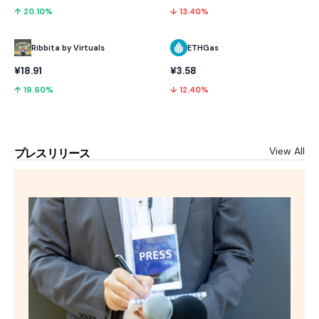
↑ 20.10%
↓ 13.40%
Ribbita by Virtuals
ETHGas
¥18.91
¥3.58
↑ 19.60%
↓ 12.40%
View All
プレスリリース