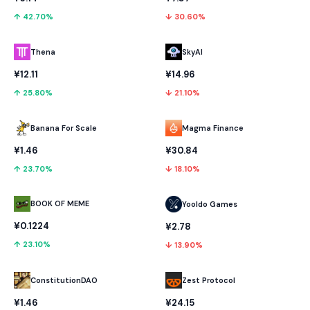
↑ 42.70%
↓ 30.60%
Thena
SkyAI
¥12.11
¥14.96
↑ 25.80%
↓ 21.10%
Banana For Scale
Magma Finance
¥1.46
¥30.84
↑ 23.70%
↓ 18.10%
BOOK OF MEME
Yooldo Games
¥0.1224
¥2.78
↑ 23.10%
↓ 13.90%
ConstitutionDAO
Zest Protocol
¥1.46
¥24.15