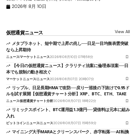
2026年 8月 10日
View All
仮想通貨ニュース
メタプラネット、短中期で上昇の兆し──日足一目均衡表雲突破
なら上昇期待
ニュース
マーケットニュース
2026年08月10日 07時58分
【今日の仮想通貨ニュース】クラリティ法案に倫理条項案──日
本でも規制の動き相次ぐ
マーケットニュース
ニュース
2026年08月07日 20時07分
リップル、日足長期HMAで攻防──戻り一巡後の下抜けで0.95ド
ルを試す展開【仮想通貨チャート分析】XRP、BTC、ETH、TAKE
ニュース
仮想通貨チャート分析
2026年08月07日 18時22分
リミックスポイント、BTC運用益1.3億円──貸借料は元本に組み
入れ
ビットコインニュース
ニュース
2026年08月07日 15時59分
マイニング大手MARAとクリーンスパーク、赤字転落──AI転換