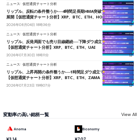
ニュース
仮想通貨チャート分析
リップル、反転の条件整うか──4時間足長期HMA突破で雲下端を目指す
展開【仮想通貨チャート分析】XRP、BTC、ETH、HOME
2026年08月04日 18時36分
ニュース
仮想通貨チャート分析
リップル、反発局面でも売り目線継続──下降ダウ成立で下値追う展開
【仮想通貨チャート分析】XRP、BTC、ETH、UAI
2026年07月30日 18時11分
ニュース
仮想通貨チャート分析
リップル、上昇再開の条件整うか──1時間足ダウ成立で1.185ドルを狙う
【仮想通貨チャート分析】XRP、BTC、ETH、ZAMA
2026年07月23日 19時07分
変動率の高い銘柄一覧
View All
Anoma
Biconomy
¥3.14
¥7.07