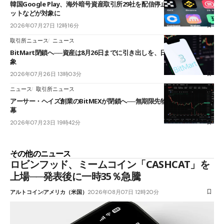
韓国Google Play、海外暗号資産取引所29社を配信停止──OKXやバイビ
ットなどが対象に
2026年07月27日 12時16分
取引所ニュース
ニュース
BitMart閉鎖へ──資産は8月26日までに引き出しを、日本人利用者も対
象
2026年07月26日 13時03分
ニュース
取引所ニュース
アーサー・ヘイズ創業のBitMEXが閉鎖へ──無期限先物を生んだ11年に
幕
2026年07月23日 19時42分
その他のニュース
ロビンフッド、ミームコイン「CASHCAT」を
上場──発表後に一時35％急騰
アルトコイン
アメリカ（米国）
2026年08月07日 12時20分