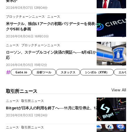
要求か
2026年08月07日 12時04分
ブロックチェーンニュース
ニュース
米サークル、独自L1アークの初期バリデーターを発表――ブラックロッ
クやSBIも参画
2026年08月06日 16時03分
ニュース
ブロックチェーンニュース
ローソン、ステーブルコイン決済の実証へ──8月6日からJPYCやUSDC対
応
2026年08月05日 15時12分
#
Gate.io
分析ツール
スタックス
シンボル（XYM）
エルサル
View All
取引所ニュース
ニュース
取引所ニュース
Bitgetが日本人の利用を終了へ──11月に取引停止、12月末に強制決済
2026年08月03日 12時24分
ニュース
取引所ニュース