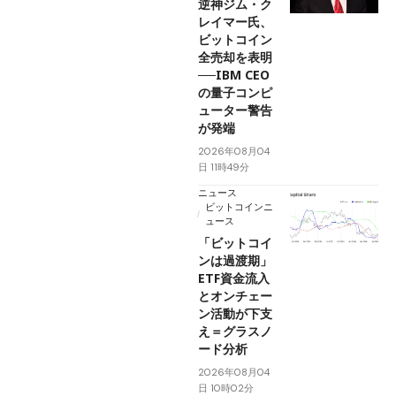
逆神ジム・ク
レイマー氏、
ビットコイン
全売却を表明
──IBM CEO
の量子コンピ
ューター警告
が発端
2026年08月04
日 11時49分
ニュース
ビットコインニ
ュース
「ビットコイ
ンは過渡期」
ETF資金流入
とオンチェー
ン活動が下支
え＝グラスノ
ード分析
2026年08月04
日 10時02分