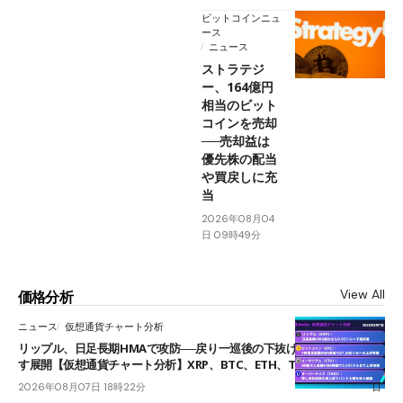
ビットコインニュ
ース
ニュース
ストラテジ
ー、164億円
相当のビット
コインを売却
──売却益は
優先株の配当
や買戻しに充
当
2026年08月04
日 09時49分
View All
価格分析
ニュース
仮想通貨チャート分析
リップル、日足長期HMAで攻防──戻り一巡後の下抜けで0.95ドルを試
す展開【仮想通貨チャート分析】XRP、BTC、ETH、TAKE
2026年08月07日 18時22分