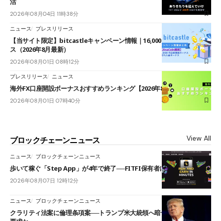
活
2026年08月04日 11時38分
ニュース
プレスリリース
【当サイト限定】bitcastleキャンペーン情報｜16,000円口座開設ボーナ
ス（2026年8月最新）
2026年08月01日 08時12分
プレスリリース
ニュース
海外FX口座開設ボーナスおすすめランキング【2026年8月最新】
2026年08月01日 07時40分
View All
ブロックチェーンニュース
ニュース
ブロックチェーンニュース
歩いて稼ぐ「Step App」が4年で終了──FITFI保有者に対応呼びかけ
2026年08月07日 12時12分
ニュース
ブロックチェーンニュース
クラリティ法案に倫理条項案──トランプ米大統領へ暗号資産事業の売却