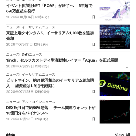
イベント参加証NFT「POAP」が終了へ──5年超で
670万点超を発行
2026年08月04日 13時46分
ニュース
イーサリアムニュース
東証上場クオンタムS、イーサリアム1,000枚を追加
売却
2026年07月31日 12時29分
ニュース
DeFiニュース
1inch、セルフカストディ型流動性レイヤー「Aqua」を正式展開
2026年07月29日 15時22分
ニュース
イーサリアムニュース
ビットマイン、約31億円相当のイーサリアム追加購
入──総資産は1.9兆円規模に
2026年07月28日 12時06分
ニュース
アルトコインニュース
DEXEが1日で約90%急落──チーム関連ウォレットが
10億円分をバイナンスへ
2026年07月23日 12時01分
View All
特集