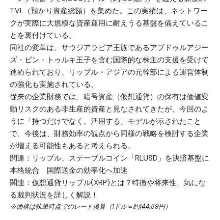
TVL（預かり資産総額）を集めた。この実績は、ネットワー
クが実際に大規模な資産運用に耐えうる基盤を備えているこ
とを裏付けている。
同社の変革は、サウジアラビア王族であるアブドゥルアジー
ズ・ビン・トゥルキ王子を含む国際的な株主の支援を受けて
進められており、リップル・アジアの元幹部による運営体制
の強化も実施されている。
従来の企業財務では、暗号資産（仮想通貨）の保有は価値変
動リスクのある非生産的資産と見なされてきたが、今回のよ
うに「持つだけでなく、活用する」モデルが示されたこと
で、今後は、財務効率の観点から同様の戦略を検討する企業
が増える可能性もあると考えられる。
関連：
リップル、ステーブルコイン「RLUSD」を決済基盤に
本格統合 国際送金の効率化へ加速
関連：
仮想通貨リップル(XRP)とは？特徴や将来性、気にな
る裁判状況を詳しく解説！
※価格は執筆時点でのレート換算（1ドル＝約144.89円）