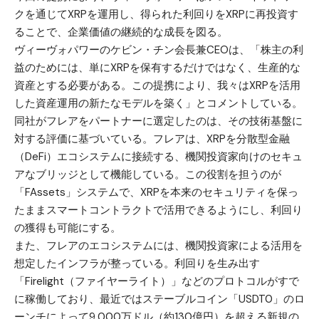
クを通じてXRPを運用し、得られた利回りをXRPに再投資す
ることで、企業価値の継続的な成長を図る。
ヴィーヴォパワーのケビン・チン会長兼CEOは、「株主の利
益のためには、単にXRPを保有するだけではなく、生産的な
資産とする必要がある。この提携により、我々はXRPを活用
した資産運用の新たなモデルを築く」とコメントしている。
同社がフレアをパートナーに選定したのは、その技術基盤に
対する評価に基づいている。フレアは、XRPを分散型金融
（DeFi）エコシステムに接続する、機関投資家向けのセキュ
アなブリッジとして機能している。この役割を担うのが
「FAssets」システムで、XRPを本来のセキュリティを保っ
たままスマートコントラクトで活用できるようにし、利回り
の獲得も可能にする。
また、フレアのエコシステムには、機関投資家による活用を
想定したインフラが整っている。利回りを生み出す
「Firelight（ファイヤーライト）」などのプロトコルがすで
に稼働しており、最近ではステーブルコイン「USDT0」のロ
ーンチによって9,000万ドル（約130億円）を超える新規の