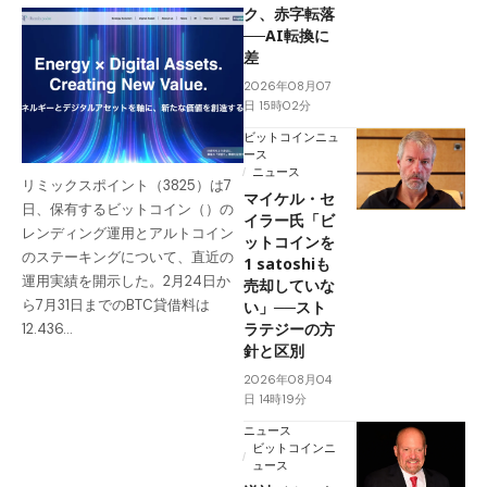
ク、赤字転落
──AI転換に
差
2026年08月07
日 15時02分
ビットコインニュ
ース
ニュース
リミックスポイント（3825）は7
マイケル・セ
日、保有するビットコイン（）の
イラー氏「ビ
レンディング運用とアルトコイン
ットコインを
のステーキングについて、直近の
1 satoshiも
運用実績を開示した。2月24日か
売却していな
ら7月31日までのBTC貸借料は
い」──スト
ラテジーの方
12.436…
針と区別
2026年08月04
日 14時19分
ニュース
ビットコインニ
ュース