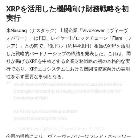
XRPを活用した機関向け財務戦略を初
実行
米Nasdaq（ナスダック）上場企業「VivoPower（ヴィーヴ
ォパワー）」は11日、レイヤー1ブロックチェーン「Flare（フ
レア）」との間で、1億ドル（約144億円）相当の
XRP
を活用
した戦略的パートナーシップの締結を発表した。これは、同
社が掲げるXRPを中核とする企業財務戦略の初の本格的な実
行であり、XRPエコシステムにおける機関投資家向けの実用
性を示す重要な事例となる。
VivoPower
$VVPR
and
@FlareNetworks
Launch Definitive
Strategic Partnership to Deploy US$100 Million in XRP for
Institutional Yield
𝗥𝗘𝗔𝗗
https://t.co/39Kqmc2MOF
pic.twitter.com/CpfXXT0isG
— VivoPower (@Vivo_Power)
June 11, 2025
今回の提携により、ヴィーヴォパワーはフレア・ネットワー