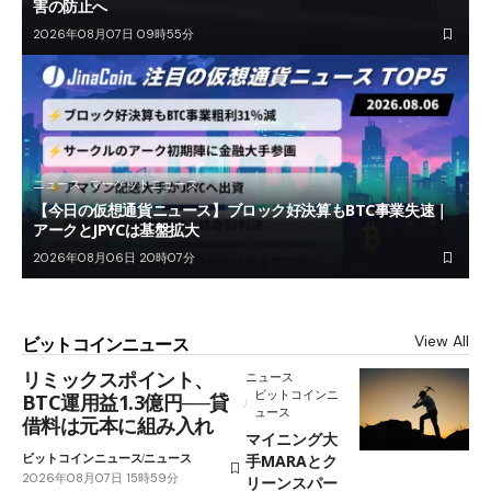
害の防止へ
2026年08月07日 09時55分
ニュース
マーケットニュース
【今日の仮想通貨ニュース】ブロック好決算もBTC事業失速｜
アークとJPYCは基盤拡大
2026年08月06日 20時07分
View All
ビットコインニュース
リミックスポイント、
ニュース
ビットコインニ
BTC運用益1.3億円──貸
ュース
借料は元本に組み入れ
マイニング大
ビットコインニュース
ニュース
手MARAとク
2026年08月07日 15時59分
リーンスパー