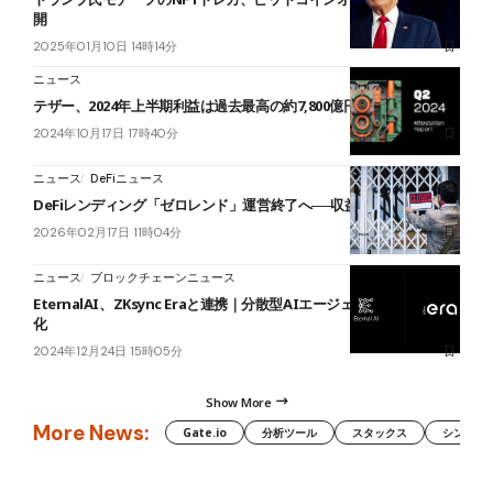
開
2025年01月10日 14時14分
ニュース
テザー、2024年上半期利益は過去最高の約7,800億円と報告
2024年10月17日 17時40分
ニュース
DeFiニュース
DeFiレンディング「ゼロレンド」運営終了へ──収益悪化が背景に
2026年02月17日 11時04分
ニュース
ブロックチェーンニュース
EternalAI、ZKsync Eraと連携｜分散型AIエージェント作成を簡略
化
2024年12月24日 15時05分
Show More
More News:
Gate.io
分析ツール
スタックス
シンボル（