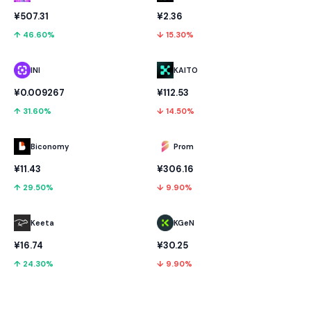
¥507.31
¥2.36
↑ 46.60%
↓ 15.30%
INI
KAITO
¥0.009267
¥112.53
↑ 31.60%
↓ 14.50%
Biconomy
Prom
¥11.43
¥306.16
↑ 29.50%
↓ 9.90%
Keeta
KGeN
¥16.74
¥30.25
↑ 24.30%
↓ 9.90%