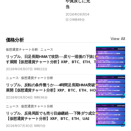
や買戻しに充
当
2026年08月04
日 09時49分
View All
価格分析
仮想通貨チャート分析
ニュース
リップル、日足長期HMAで攻防──戻り一巡後の下抜けで0.95ドルを試
す展開【仮想通貨チャート分析】XRP、BTC、ETH、TAKE
2026年08月07日 18時22分
ニュース
仮想通貨チャート分析
リップル、反転の条件整うか──4時間足長期HMA突破で雲下端を目指す
展開【仮想通貨チャート分析】XRP、BTC、ETH、HOME
2026年08月04日 18時36分
ニュース
仮想通貨チャート分析
リップル、反発局面でも売り目線継続──下降ダウ成立で下値追う展開
【仮想通貨チャート分析】XRP、BTC、ETH、UAI
2026年07月30日 18時11分