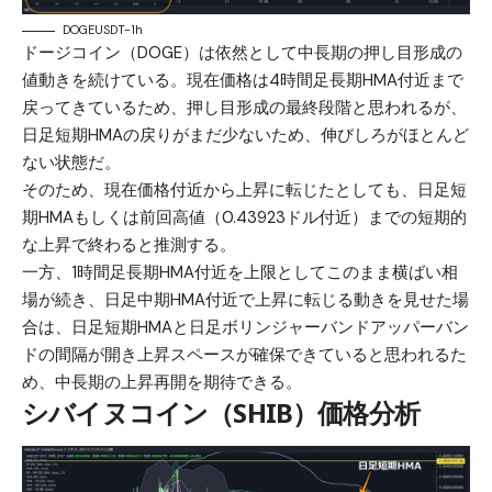
DOGEUSDT-1h
ドージコイン（DOGE）は依然として中長期の押し目形成の
値動きを続けている。現在価格は4時間足長期HMA付近まで
戻ってきているため、押し目形成の最終段階と思われるが、
日足短期HMAの戻りがまだ少ないため、伸びしろがほとんど
ない状態だ。
そのため、現在価格付近から上昇に転じたとしても、日足短
期HMAもしくは前回高値（0.43923ドル付近）までの短期的
な上昇で終わると推測する。
一方、1時間足長期HMA付近を上限としてこのまま横ばい相
場が続き、日足中期HMA付近で上昇に転じる動きを見せた場
合は、日足短期HMAと日足ボリンジャーバンドアッパーバン
ドの間隔が開き上昇スペースが確保できていると思われるた
め、中長期の上昇再開を期待できる。
シバイヌコイン（SHIB）価格分析