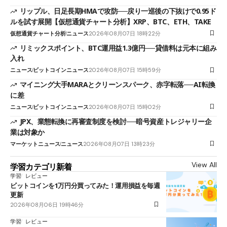
リップル、日足長期HMAで攻防──戻り一巡後の下抜けで0.95ド
ルを試す展開【仮想通貨チャート分析】XRP、BTC、ETH、TAKE
仮想通貨チャート分析
ニュース
2026年08月07日 18時22分
リミックスポイント、BTC運用益1.3億円──貸借料は元本に組み
入れ
ニュース
ビットコインニュース
2026年08月07日 15時59分
マイニング大手MARAとクリーンスパーク、赤字転落──AI転換
に差
ニュース
ビットコインニュース
2026年08月07日 15時02分
JPX、業態転換に再審査制度を検討──暗号資産トレジャリー企
業は対象か
マーケットニュース
ニュース
2026年08月07日 13時23分
View All
学習カテゴリ新着
学習
レビュー
ビットコインを1万円分買ってみた！運用損益を毎週
更新
2026年08月06日 19時46分
学習
レビュー