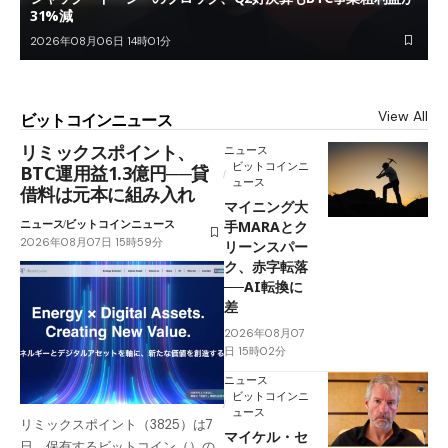
31%減
2026年08月06日 14時01分
View All
ビットコインニュース
リミックスポイント、
ニュース
ビットコインニ
BTC運用益1.3億円──貸
ュース
借料は元本に組み入れ
マイニング大
ニュース
ビットコインニュース
手MARAとク
2026年08月07日 15時59分
リーンスパー
ク、赤字転落
──AI転換に
差
2026年08月07
日 15時02分
ニュース
ビットコインニ
ュース
リミックスポイント（3825）は7
マイケル・セ
日、保有するビットコイン（）の