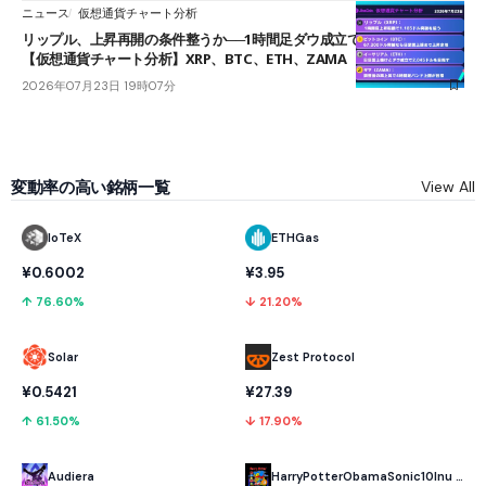
ニュース
仮想通貨チャート分析
リップル、上昇再開の条件整うか──1時間足ダウ成立で1.185ドルを狙う
【仮想通貨チャート分析】XRP、BTC、ETH、ZAMA
2026年07月23日 19時07分
変動率の高い銘柄一覧
View All
IoTeX
ETHGas
¥0.6002
¥3.95
↑ 76.60%
↓ 21.20%
Solar
Zest Protocol
¥0.5421
¥27.39
↑ 61.50%
↓ 17.90%
Audiera
HarryPotterObamaSonic10Inu (ETH)