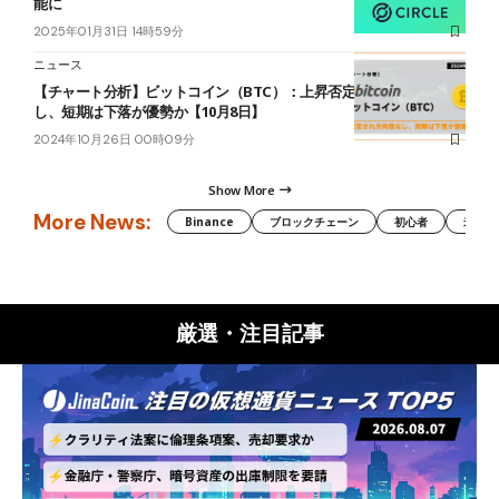
能に
2025年01月31日 14時59分
ニュース
【チャート分析】ビットコイン（BTC）：上昇否定され方向感な
し、短期は下落が優勢か【10月8日】
2024年10月26日 00時09分
Show More
More News:
Binance
ブロックチェーン
初心者
米国証
厳選・注目記事