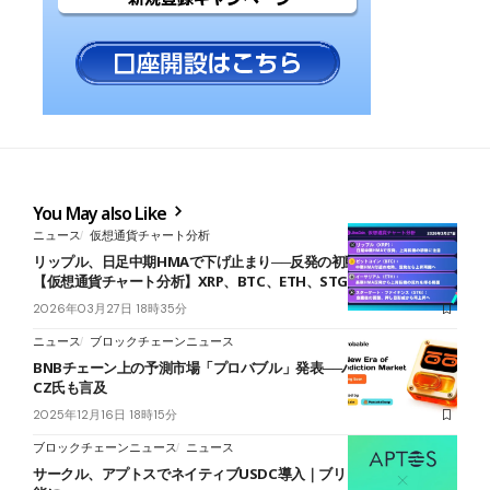
You May also Like
ニュース
仮想通貨チャート分析
リップル、日足中期HMAで下げ止まり──反発の初動となるかに注目
【仮想通貨チャート分析】XRP、BTC、ETH、STG
2026年03月27日 18時35分
ニュース
ブロックチェーンニュース
BNBチェーン上の予測市場「プロバブル」発表──バイナンス創業者
CZ氏も言及
2025年12月16日 18時15分
ブロックチェーンニュース
ニュース
サークル、アプトスでネイティブUSDC導入｜ブリッジ不要で利用可