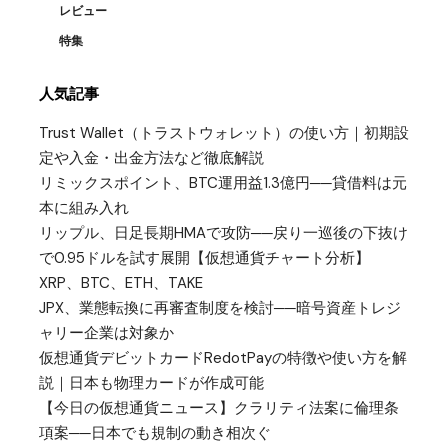
レビュー
特集
人気記事
Trust Wallet（トラストウォレット）の使い方｜初期設
定や入金・出金方法など徹底解説
リミックスポイント、BTC運用益1.3億円──貸借料は元
本に組み入れ
リップル、日足長期HMAで攻防──戻り一巡後の下抜け
で0.95ドルを試す展開【仮想通貨チャート分析】
XRP、BTC、ETH、TAKE
JPX、業態転換に再審査制度を検討──暗号資産トレジ
ャリー企業は対象か
仮想通貨デビットカードRedotPayの特徴や使い方を解
説｜日本も物理カードが作成可能
【今日の仮想通貨ニュース】クラリティ法案に倫理条
項案──日本でも規制の動き相次ぐ