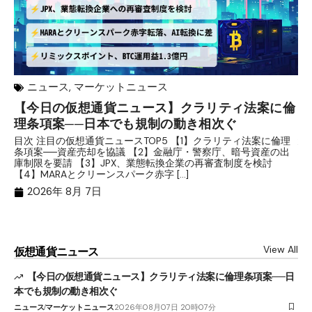
ニュース
,
マーケットニュース
【今日の仮想通貨ニュース】クラリティ法案に倫
リ
理条項案──日本でも規制の動き相次ぐ
下
分
目次 注目の仮想通貨ニュースTOP5 【1】クラリティ法案に倫理
条項案──資産売却を協議 【2】金融庁・警察庁、暗号資産の出
目
庫制限を要請 【3】JPX、業態転換企業の再審査制度を検討
ト
【4】MARAとクリーンスパーク赤字 […]
（
（X
2026年 8月 7日
View All
仮想通貨ニュース
【今日の仮想通貨ニュース】クラリティ法案に倫理条項案──日
本でも規制の動き相次ぐ
ニュース
マーケットニュース
2026年08月07日 20時07分