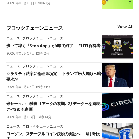
2026年08月01日 07時40分
View All
ブロックチェーンニュース
ニュース
ブロックチェーンニュース
歩いて稼ぐ「Step App」が4年で終了──FITFI保有者に対応呼びかけ
2026年08月07日 12時12分
ニュース
ブロックチェーンニュース
クラリティ法案に倫理条項案──トランプ米大統領へ暗号資産事業の売却
要求か
2026年08月07日 12時04分
ニュース
ブロックチェーンニュース
米サークル、独自L1アークの初期バリデーターを発表――ブラックロッ
クやSBIも参画
2026年08月06日 16時03分
ニュース
ブロックチェーンニュース
ローソン、ステーブルコイン決済の実証へ──8月6日からJPYCやUSDC対