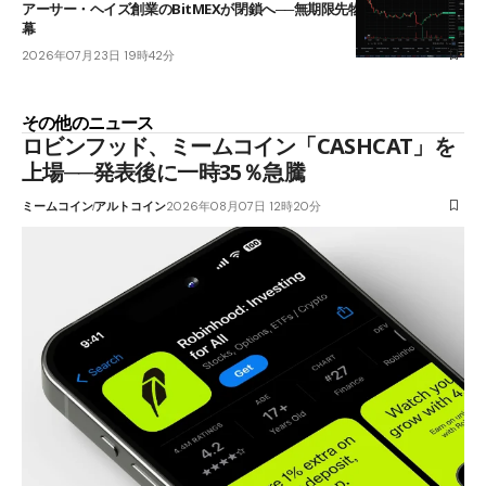
アーサー・ヘイズ創業のBitMEXが閉鎖へ──無期限先物を生んだ11年に
幕
2026年07月23日 19時42分
その他のニュース
ロビンフッド、ミームコイン「CASHCAT」を
上場──発表後に一時35％急騰
ミームコイン
アルトコイン
2026年08月07日 12時20分