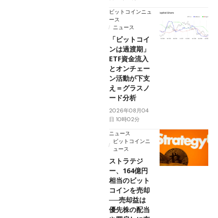
ビットコインニュ
ース
ニュース
「ビットコイ
ンは過渡期」
ETF資金流入
とオンチェー
ン活動が下支
え＝グラスノ
ード分析
2026年08月04
日 10時02分
ニュース
ビットコインニ
ュース
ストラテジ
ー、164億円
相当のビット
コインを売却
──売却益は
優先株の配当