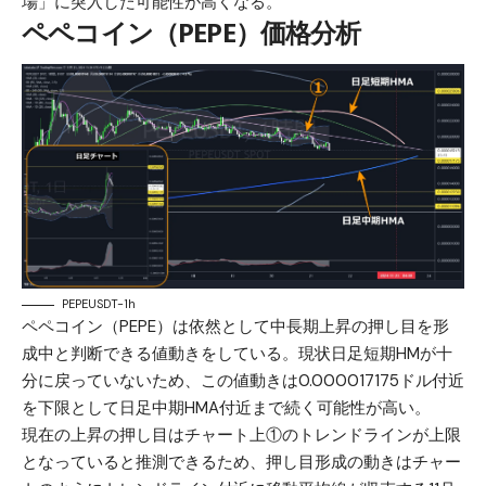
場」に突入した可能性が高くなる。
ペペコイン（PEPE）価格分析
PEPEUSDT-1h
ペペコイン（PEPE）は依然として中長期上昇の押し目を形
成中と判断できる値動きをしている。現状日足短期HMが十
分に戻っていないため、この値動きは0.000017175ドル付近
を下限として日足中期HMA付近まで続く可能性が高い。
現在の上昇の押し目はチャート上①のトレンドラインが上限
となっていると推測できるため、押し目形成の動きはチャー