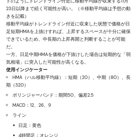
トのようにトレンドライン付近に移動平均線が収束する11月
23日以降まで続く可能性が高い。（※移動平均線は予想の動
きを記載）
移動平均線がトレンドライン付近に収束した状態で価格が日
足短期HMAを上抜けすれば、上昇するスペースが十分に確保
できているため、中長期の上昇再開と判断することが可能
だ。
一方、日足中期HMAを価格が下抜けした場合は短期的な「弱
気相場」に突入した可能性が高くなる。
使用インジケーター
HMA（ハル移動平均線）：短期（20）、中期（80）、長
期（320）
ボリンジャーバンド：期間50、偏差2.5
MACD：12、26、9
ライン
日足：黄色
4時間足：オレンジ