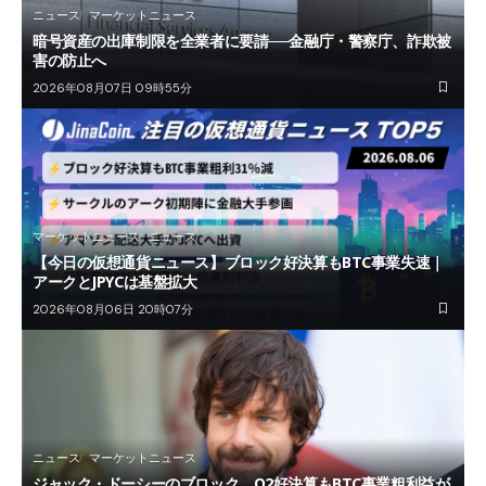
ニュース
マーケットニュース
暗号資産の出庫制限を全業者に要請──金融庁・警察庁、詐欺被
害の防止へ
2026年08月07日 09時55分
マーケットニュース
ニュース
【今日の仮想通貨ニュース】ブロック好決算もBTC事業失速｜
アークとJPYCは基盤拡大
2026年08月06日 20時07分
ニュース
マーケットニュース
ジャック・ドーシーのブロック、Q2好決算もBTC事業粗利益が