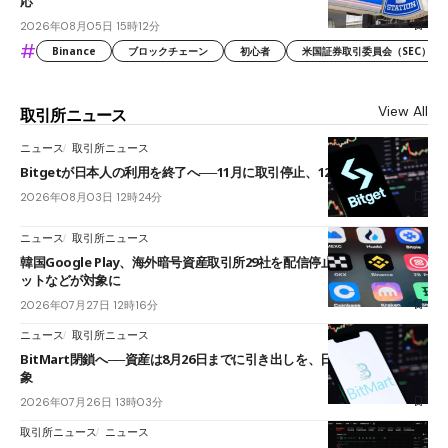
応
2026年08月05日 15時12分
#
Binance
ブロックチェーン
初心者
米国証券取引委員会（SEC）
View All
取引所ニュース
ニュース
取引所ニュース
Bitgetが日本人の利用を終了へ──11月に取引停止、12月末に強制決済
2026年08月03日 12時24分
ニュース
取引所ニュース
韓国Google Play、海外暗号資産取引所29社を配信停止──OKXやバイビ
ットなどが対象に
2026年07月27日 12時16分
ニュース
取引所ニュース
BitMart閉鎖へ──資産は8月26日までに引き出しを、日本人利用者も対
象
2026年07月26日 13時03分
取引所ニュース
ニュース