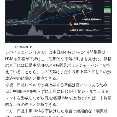
SHIBUSDT-1h
シバイヌコイン（SHIB）は本日AM1時ごろに4時間足長期
HMAを価格が下抜けし、短期的な下落の動きを見せた。価格
の直下には日足中期HMAと4時間足ボリンジャーバンドが控
えていることから、この下落はまだ中長期上昇の押し目の形
成過程の値動きと推測できる。
今後、日足レベルでは再上昇する準備は整いつつあるため、
日足中期HMAを割らずに上昇に転じ1時間足レベルで上昇ト
レンドを形成しながら日足短期HMAを上抜けすれば、中長期
的な上昇の再開と判断できる。
一方、日足中期HMAを下抜けした場合は短期的な「弱気相