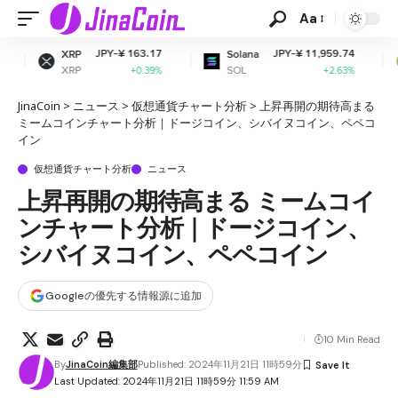
Aa
PY-¥ 163.17
JPY-¥ 11,959.74
JPY-
Solana
Dogecoin
SOL
DOGE
+0.39%
+2.63%
JinaCoin
>
ニュース
>
仮想通貨チャート分析
>
上昇再開の期待高まる
ミームコインチャート分析｜ドージコイン、シバイヌコイン、ペペコ
イン
仮想通貨チャート分析
ニュース
上昇再開の期待高まる ミームコイ
ンチャート分析｜ドージコイン、
シバイヌコイン、ペペコイン
Googleの優先する情報源に追加
10 Min Read
By
JinaCoin編集部
Published: 2024年11月21日 11時59分
Last Updated: 2024年11月21日 11時59分 11:59 AM