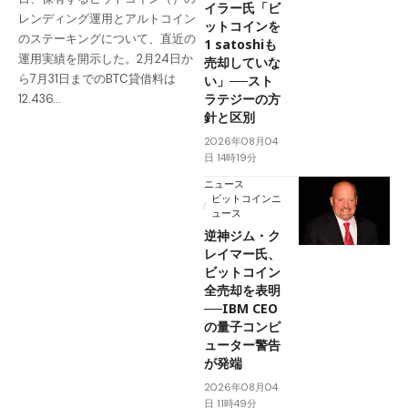
イラー氏「ビ
レンディング運用とアルトコイン
ットコインを
のステーキングについて、直近の
1 satoshiも
運用実績を開示した。2月24日か
売却していな
ら7月31日までのBTC貸借料は
い」──スト
ラテジーの方
12.436…
針と区別
2026年08月04
日 14時19分
ニュース
ビットコインニ
ュース
逆神ジム・ク
レイマー氏、
ビットコイン
全売却を表明
──IBM CEO
の量子コンピ
ューター警告
が発端
2026年08月04
日 11時49分