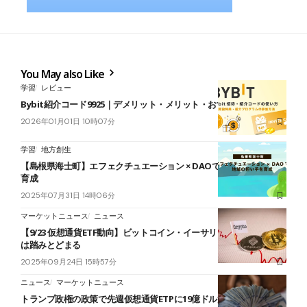
You May also Like
学習
レビュー
Bybit紹介コード9925｜デメリット・メリット・おすすめを解説
2026年01月01日 10時07分
学習
地方創生
【島根県海士町】エフェクチュエーション × DAOで地域の担い手を
育成
2025年07月31日 14時06分
マーケットニュース
ニュース
【9/23 仮想通貨ETF動向】ビットコイン・イーサリアム流出、ソラナ
は踏みとどまる
2025年09月24日 15時57分
ニュース
マーケットニュース
トランプ政権の政策で先週仮想通貨ETPに19億ドル流入＝