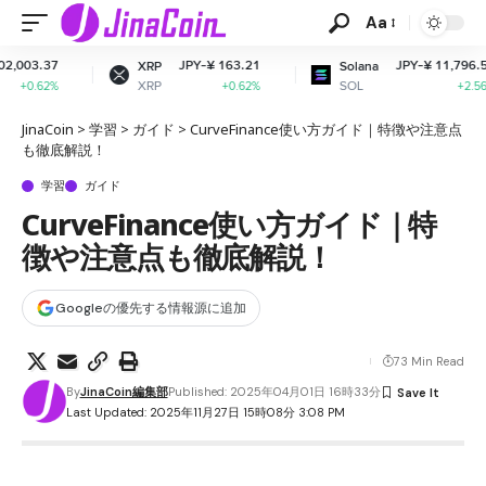
Aa
JPY-¥ 163.21
JPY-¥ 11,796.57
XRP
Solana
XRP
SOL
+0.62%
+2.56%
JinaCoin
>
学習
>
ガイド
>
CurveFinance使い方ガイド｜特徴や注意点
も徹底解説！
学習
ガイド
CurveFinance使い方ガイド｜特
徴や注意点も徹底解説！
Googleの優先する情報源に追加
73 Min Read
By
JinaCoin編集部
Published: 2025年04月01日 16時33分
Last Updated: 2025年11月27日 15時08分 3:08 PM