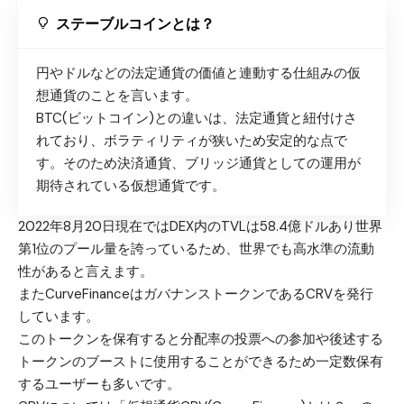
ステーブルコインとは？
円やドルなどの
法定通貨の価値と連動する仕組みの仮
想通貨
のことを言います。
BTC(ビットコイン)との違いは、法定通貨と紐付けさ
れており、ボラティリティが狭いため安定的な点で
す。そのため決済通貨、ブリッジ通貨としての運用が
期待されている仮想通貨です。
2022年8月20日現在ではDEX内のTVLは58.4億ドルあり世界
第1位のプール量を誇っているため、世界でも高水準の流動
性があると言えます。
またCurveFinanceはガバナンストークンであるCRVを発行
しています。
このトークンを保有すると分配率の投票への参加や後述する
トークンのブーストに使用することができるため一定数保有
するユーザーも多いです。