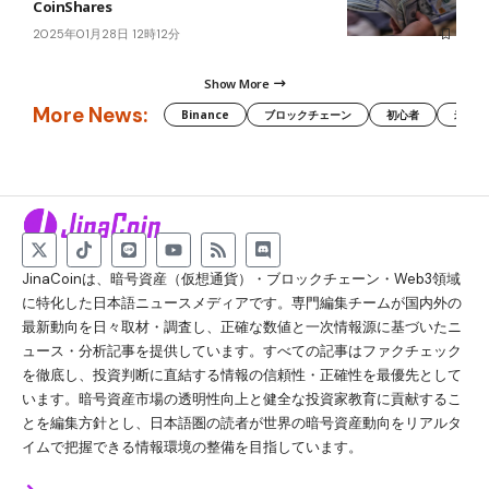
CoinShares
2025年01月28日 12時12分
Show More
More News:
Binance
ブロックチェーン
初心者
米国証
JinaCoinは、暗号資産（仮想通貨）・ブロックチェーン・Web3領域
に特化した日本語ニュースメディアです。専門編集チームが国内外の
最新動向を日々取材・調査し、正確な数値と一次情報源に基づいたニ
ュース・分析記事を提供しています。すべての記事はファクチェック
を徹底し、投資判断に直結する情報の信頼性・正確性を最優先として
います。暗号資産市場の透明性向上と健全な投資家教育に貢献するこ
とを編集方針とし、日本語圏の読者が世界の暗号資産動向をリアルタ
イムで把握できる情報環境の整備を目指しています。