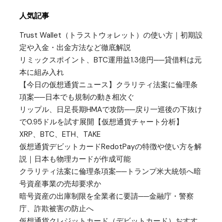
人気記事
Trust Wallet（トラストウォレット）の使い方｜初期設
定や入金・出金方法など徹底解説
リミックスポイント、BTC運用益1.3億円──貸借料は元
本に組み入れ
【今日の仮想通貨ニュース】クラリティ法案に倫理条
項案──日本でも規制の動き相次ぐ
リップル、日足長期HMAで攻防──戻り一巡後の下抜け
で0.95ドルを試す展開【仮想通貨チャート分析】
XRP、BTC、ETH、TAKE
仮想通貨デビットカードRedotPayの特徴や使い方を解
説｜日本も物理カードが作成可能
クラリティ法案に倫理条項案──トランプ米大統領へ暗
号資産事業の売却要求か
暗号資産の出庫制限を全業者に要請──金融庁・警察
庁、詐欺被害の防止へ
仮想通貨クレジットカード（デビットカード）おすす