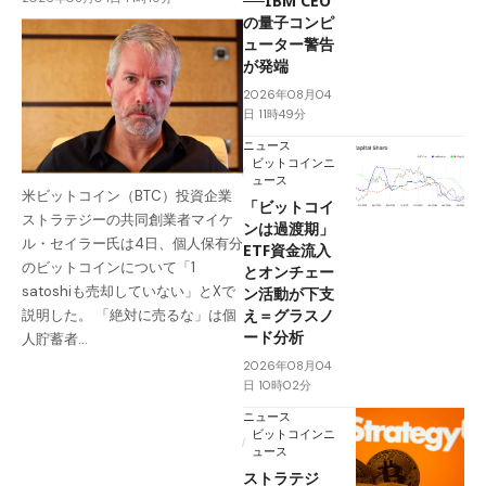
──IBM CEO
の量子コンピ
ューター警告
が発端
2026年08月04
日 11時49分
ニュース
ビットコインニ
ュース
米ビットコイン（BTC）投資企業
「ビットコイ
ストラテジーの共同創業者マイケ
ンは過渡期」
ル・セイラー氏は4日、個人保有分
ETF資金流入
のビットコインについて「1
とオンチェー
satoshiも売却していない」とXで
ン活動が下支
え＝グラスノ
説明した。 「絶対に売るな」は個
ード分析
人貯蓄者…
2026年08月04
日 10時02分
ニュース
ビットコインニ
ュース
ストラテジ