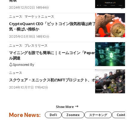
発表
2024年12月02日 14時44分
ニュース
マーケットニュース
CryptoQuant CEO「ビットコイン強気相場は終了」──今後は弱
気・横ばい推移か
2025年03月18日 14時10分
ニュース
プレスリリース
マイニングを誰でも簡単に｜ミームコイン「Pepenode」が200万ド
ル調達
Sponsored By
ニュース
スクウェア・エニックス初のNFTプロジェクト、オークション開催
2024年10月17日 17時42分
Show More
More News:
DeFi
Zoomex
ステーキング
Coinbase