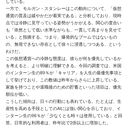
している。
一方で、モルガン・スタンレーはこの動向について、「仮想
通貨の普及は緩やかだが着実である」と分析しており、現時
点では冷静に見守っている姿勢がうかがえる。関心の度合い
も「依然として低い水準ながらも、一貫して高まりを見せて
いる」と指摘する。つまり、爆発的なブームではないもの
の、無視できない存在として徐々に浸透しつつある、という
わけだ。
この仮想通貨への冷静な態度は、彼らが何を優先しているか
を考えると、より明確に理解できる。今回の調査では、米国
のインターン生の89％が「キャリア」を人生の最優先事項と
して挙げており、この数値は昨年からさらに上昇している。
家族を持つことや退職後のための貯蓄といった項目は、優先
順位が低い。
こうした傾向は、日々の行動にも表れている。たとえば、生
産性を高める手段としてのAIには強い関心を示しており、イ
ンターン生の96％が「少なくとも時々は使用している」と回
答。日常的な利用者は、昨年比で2倍以上に増加した。