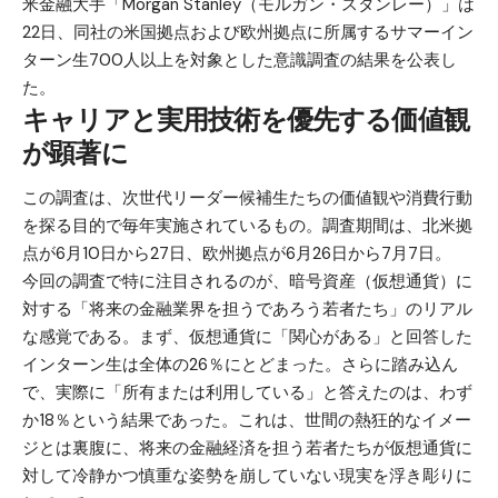
米金融大手「Morgan Stanley（モルガン・スタンレー）」は
22日、同社の米国拠点および欧州拠点に所属するサマーイン
ターン生700人以上を対象とした意識調査の結果を公表し
た。
キャリアと実用技術を優先する価値観
が顕著に
この調査は、次世代リーダー候補生たちの価値観や消費行動
を探る目的で毎年実施されているもの。調査期間は、北米拠
点が6月10日から27日、欧州拠点が6月26日から7月7日。
今回の調査で特に注目されるのが、暗号資産（仮想通貨）に
対する「将来の金融業界を担うであろう若者たち」のリアル
な感覚である。まず、仮想通貨に「関心がある」と回答した
インターン生は全体の26％にとどまった。さらに踏み込ん
で、実際に「所有または利用している」と答えたのは、わず
か18％という結果であった。これは、世間の熱狂的なイメー
ジとは裏腹に、将来の金融経済を担う若者たちが仮想通貨に
対して冷静かつ慎重な姿勢を崩していない現実を浮き彫りに