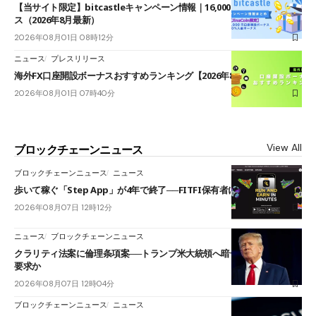
【当サイト限定】bitcastleキャンペーン情報｜16,000円口座開設ボーナ
ス（2026年8月最新）
2026年08月01日 08時12分
ニュース
プレスリリース
海外FX口座開設ボーナスおすすめランキング【2026年8月最新】
2026年08月01日 07時40分
View All
ブロックチェーンニュース
ブロックチェーンニュース
ニュース
歩いて稼ぐ「Step App」が4年で終了──FITFI保有者に対応呼びかけ
2026年08月07日 12時12分
ニュース
ブロックチェーンニュース
クラリティ法案に倫理条項案──トランプ米大統領へ暗号資産事業の売却
要求か
2026年08月07日 12時04分
ブロックチェーンニュース
ニュース