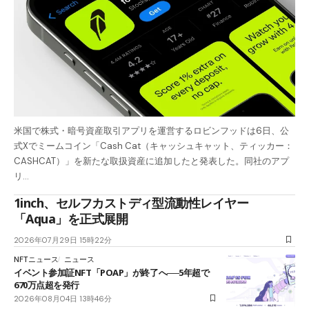
米国で株式・暗号資産取引アプリを運営するロビンフッドは6日、公
式Xでミームコイン「Cash Cat（キャッシュキャット、ティッカー：
CASHCAT）」を新たな取扱資産に追加したと発表した。同社のアプ
リ…
1inch、セルフカストディ型流動性レイヤー
「Aqua」を正式展開
2026年07月29日 15時22分
NFTニュース
ニュース
イベント参加証NFT「POAP」が終了へ──5年超で
670万点超を発行
2026年08月04日 13時46分