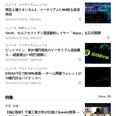
ニュース
イーサリアムニュース
東証上場クオンタムS、イーサリアム1,000枚を追加
売却
2026年07月31日 12時29分
ニュース
DeFiニュース
1inch、セルフカストディ型流動性レイヤー「Aqua」を正式展開
2026年07月29日 15時22分
ニュース
イーサリアムニュース
ビットマイン、約31億円相当のイーサリアム追加購
入──総資産は1.9兆円規模に
2026年07月28日 12時06分
ニュース
アルトコインニュース
DEXEが1日で約90%急落──チーム関連ウォレットが
10億円分をバイナンスへ
2026年07月23日 12時01分
View All
特集
学習
特集
【独占取材】千葉工業大学が仕掛けるweb3変革──「cJPY」とAIの融合