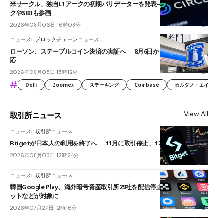
米サークル、独自L1アークの初期バリデーターを発表――ブラックロッ
クやSBIも参画
2026年08月06日 16時03分
ニュース
ブロックチェーンニュース
ローソン、ステーブルコイン決済の実証へ──8月6日からJPYCやUSDC対
応
2026年08月05日 15時12分
#
DeFi
Zoomex
ステーキング
Coinbase
カルダノ・エイダ（Ca
View All
取引所ニュース
ニュース
取引所ニュース
Bitgetが日本人の利用を終了へ──11月に取引停止、12月末に強制決済
2026年08月03日 12時24分
ニュース
取引所ニュース
韓国Google Play、海外暗号資産取引所29社を配信停止──OKXやバイビ
ットなどが対象に
2026年07月27日 12時16分