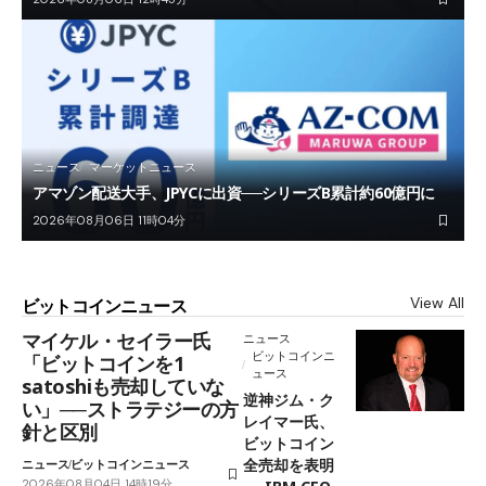
ニュース
マーケットニュース
アマゾン配送大手、JPYCに出資──シリーズB累計約60億円に
2026年08月06日 11時04分
View All
ビットコインニュース
マイケル・セイラー氏
ニュース
ビットコインニ
「ビットコインを1
ュース
satoshiも売却していな
逆神ジム・ク
い」──ストラテジーの方
レイマー氏、
針と区別
ビットコイン
全売却を表明
ニュース
ビットコインニュース
2026年08月04日 14時19分