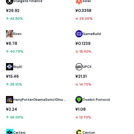
Stargate Finance
Solar
¥26.92
¥0.3358
↑ 42.50%
↓ 29.00%
GameBuild
Siren
¥0.1239
¥6.78
↓ 18.40%
↑ 40.70%
SkyAI
UPCX
¥15.46
¥21.31
↑ 39.10%
↓ 14.70%
HarryPotterObamaSonic10Inu (ETH)
Truebit Protocol
¥2.24
¥1.08
↑ 36.00%
↓ 13.70%
Cartesi
Canton