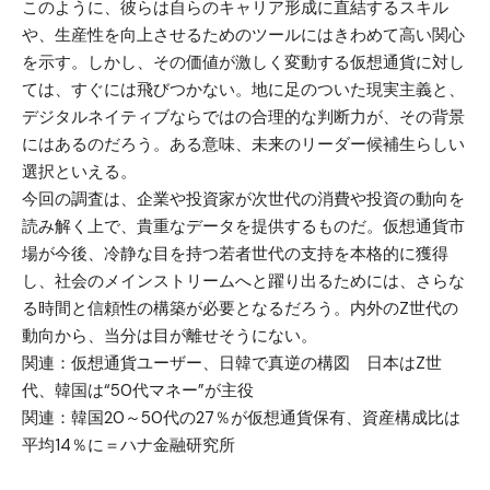
このように、彼らは自らのキャリア形成に直結するスキル
や、生産性を向上させるためのツールにはきわめて高い関心
を示す。しかし、その価値が激しく変動する仮想通貨に対し
ては、すぐには飛びつかない。地に足のついた現実主義と、
デジタルネイティブならではの合理的な判断力が、その背景
にはあるのだろう。ある意味、未来のリーダー候補生らしい
選択といえる。
今回の調査は、企業や投資家が次世代の消費や投資の動向を
読み解く上で、貴重なデータを提供するものだ。仮想通貨市
場が今後、冷静な目を持つ若者世代の支持を本格的に獲得
し、社会のメインストリームへと躍り出るためには、さらな
る時間と信頼性の構築が必要となるだろう。内外のZ世代の
動向から、当分は目が離せそうにない。
関連：
仮想通貨ユーザー、日韓で真逆の構図 日本はZ世
代、韓国は“50代マネー”が主役
関連：
韓国20～50代の27％が仮想通貨保有、資産構成比は
平均14％に＝ハナ金融研究所