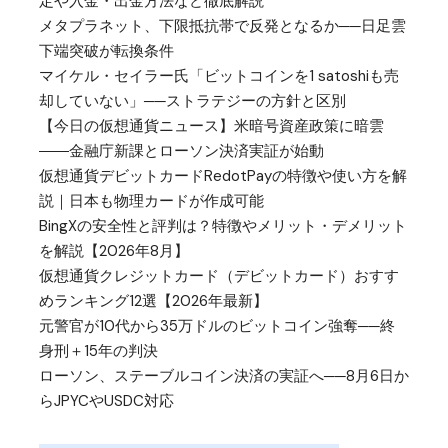
定や入金・出金方法など徹底解説
メタプラネット、下限抵抗帯で反発となるか──日足雲
下端突破が転換条件
マイケル・セイラー氏「ビットコインを1 satoshiも売
却していない」──ストラテジーの方針と区別
【今日の仮想通貨ニュース】米暗号資産政策に暗雲
――金融庁新課とローソン決済実証が始動
仮想通貨デビットカードRedotPayの特徴や使い方を解
説｜日本も物理カードが作成可能
BingXの安全性と評判は？特徴やメリット・デメリット
を解説【2026年8月】
仮想通貨クレジットカード（デビットカード）おすす
めランキング12選【2026年最新】
元警官が10代から35万ドルのビットコイン強奪──終
身刑＋15年の判決
ローソン、ステーブルコイン決済の実証へ──8月6日か
らJPYCやUSDC対応