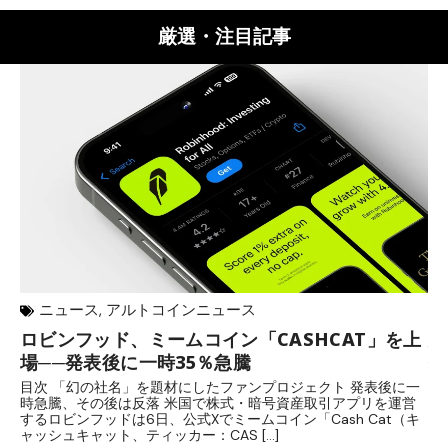
厳選・注目記事
ニュース
,
アルトコインニュース
ロビンフッド、ミームコイン「CASHCAT」を上
歩
場──発表後に一時35％急騰
保
目次 「幻の社名」を題材にしたファンプロジェクト 発表後に一
目
時急騰、その後は反落 米国で株式・暗号資産取引アプリを運営
中
するロビンフッドは6日、公式Xでミームコイン「Cash Cat（キ
「
ャッシュキャット、ティッカー：CAS […]
間