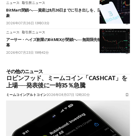
ニュース
取引所ニュース
BitMart閉鎖へ──資産は8月26日までに引き出しを、日本人利用者も対
象
2026年07月26日 13時03分
ニュース
取引所ニュース
アーサー・ヘイズ創業のBitMEXが閉鎖へ──無期限先物を生んだ11年に
幕
2026年07月23日 19時42分
その他のニュース
ロビンフッド、ミームコイン「CASHCAT」を
上場──発表後に一時35％急騰
ミームコイン
アルトコイン
2026年08月07日 12時20分