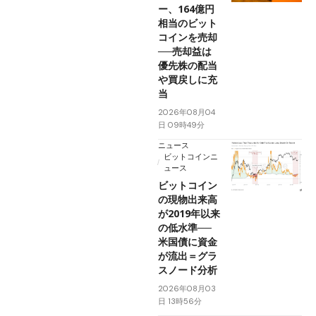
ー、164億円
相当のビット
コインを売却
──売却益は
優先株の配当
や買戻しに充
当
2026年08月04
日 09時49分
ニュース
ビットコインニ
ュース
ビットコイン
の現物出来高
が2019年以来
の低水準──
米国債に資金
が流出＝グラ
スノード分析
2026年08月03
日 13時56分