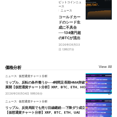
ビットコインニュ
ース
ニュース
コールドカー
ドのシード生
成に不具合
──134億円超
のBTCが流出
2026年08月03
日 13時37分
View All
価格分析
ニュース
仮想通貨チャート分析
リップル、反転の条件整うか──4時間足長期HMA突破で雲下端を目指す
展開【仮想通貨チャート分析】XRP、BTC、ETH、HOME
2026年08月04日 18時36分
ニュース
仮想通貨チャート分析
リップル、反発局面でも売り目線継続──下降ダウ成立で下値追う展開
【仮想通貨チャート分析】XRP、BTC、ETH、UAI