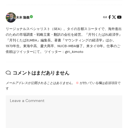
木本 隆義
リージョナルスペシャリスト（SEA）。タイの古都スコータイで、海外進出
のための市場調査・戦略立案・翻訳の会社を経営。『月刊くたばれ経済学』
『月刊くたばれMBA』編集長。著書『マウンティングの経済学』ほか。
1973年生。東海中高、慶大商卒、NUCB-MBA修了。来タイ13年。仕事のご
依頼はツイッターにて。 ツイッター：@t_kimoto
コメントはまだありません
メールアドレスが公開されることはありません。
※
が付いている欄は必須項目で
す