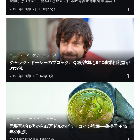
金融庁は8月6日、警察庁と連名で日本暗号資産等取引業協会（J…
2026年08月07日 09時55分
ニュース
マーケットニュース
ジャック・ドーシーのブロック、Q2好決算もBTC事業粗利益が
31%減
2026年08月06日 14時01分
ニュース
マーケットニュース
元警官が10代から35万ドルのビットコイン強奪──終身刑＋15
年の判決
2026年08月06日 12時45分