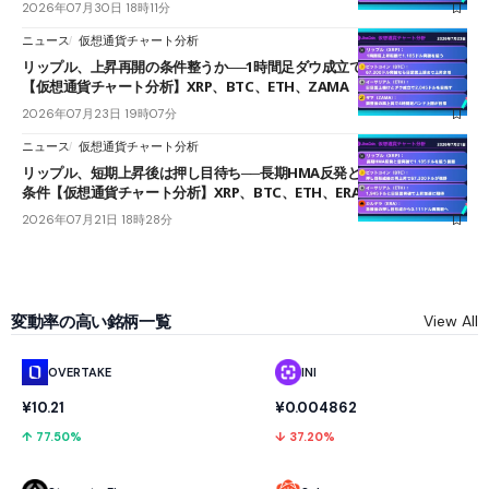
2026年07月30日 18時11分
ニュース
仮想通貨チャート分析
リップル、上昇再開の条件整うか──1時間足ダウ成立で1.185ドルを狙う
【仮想通貨チャート分析】XRP、BTC、ETH、ZAMA
2026年07月23日 19時07分
ニュース
仮想通貨チャート分析
リップル、短期上昇後は押し目待ち──長期HMA反発と雲上抜けが買い
条件【仮想通貨チャート分析】XRP、BTC、ETH、ERA
2026年07月21日 18時28分
変動率の高い銘柄一覧
View All
OVERTAKE
INI
¥10.21
¥0.004862
↑ 77.50%
↓ 37.20%