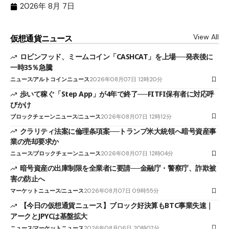
2026年 8月 7日
View All
仮想通貨ニュース
ロビンフッド、ミームコイン「CASHCAT」を上場──発表後に
一時35％急騰
ニュース
アルトコインニュース
2026年08月07日 12時20分
歩いて稼ぐ「Step App」が4年で終了──FITFI保有者に対応呼
びかけ
ブロックチェーンニュース
ニュース
2026年08月07日 12時12分
クラリティ法案に倫理条項案──トランプ米大統領へ暗号資産事
業の売却要求か
ニュース
ブロックチェーンニュース
2026年08月07日 12時04分
暗号資産の出庫制限を全業者に要請──金融庁・警察庁、詐欺被
害の防止へ
マーケットニュース
ニュース
2026年08月07日 09時55分
【今日の仮想通貨ニュース】ブロック好決算もBTC事業失速｜
アークとJPYCは基盤拡大
ニュース
マーケットニュース
2026年08月06日 20時07分