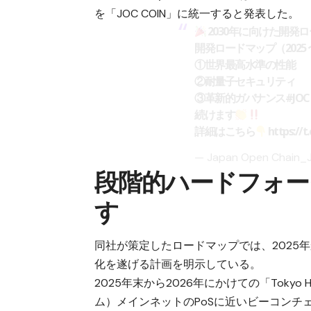
を「JOC COIN」に統一すると発表した。
2030年に向けた開発
開発ロードマップ（2025 
①世界最高水準の性能
②耐量子セキュリティ
③革新的ガバナンス
#JOC
続けます
詳細はこちら
https:/
— Japan Open Chain_
段階的ハードフォー
す
同社が策定したロードマップでは、2025
化を遂げる計画を明示している。
2025年末から2026年にかけての「Tokyo Ha
ム）メインネットのPoSに近いビーコンチェ