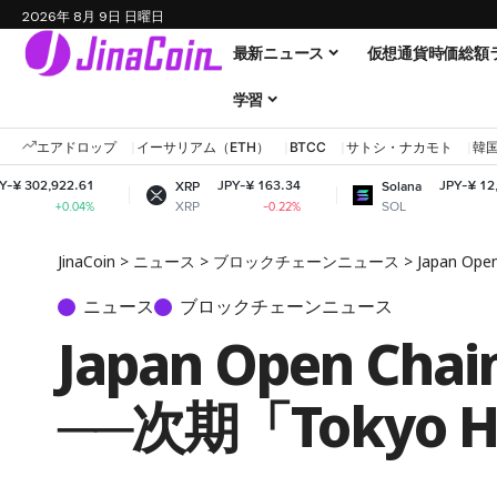
2026年 8月 9日 日曜日
最新ニュース
仮想通貨時価総額
学習
エアドロップ
イーサリアム（ETH）
BTCC
サトシ・ナカモト
韓
61
JPY-¥ 163.34
JPY-¥ 12,053.28
XRP
Solana
XRP
SOL
4%
-0.22%
+1.51%
JinaCoin
>
ニュース
>
ブロックチェーンニュース
>
Japan O
ニュース
ブロックチェーンニュース
Japan Open 
──次期「Tokyo H