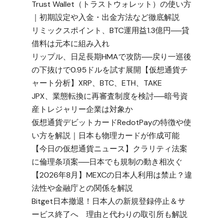
Trust Wallet（トラストウォレット）の使い方
｜初期設定や入金・出金方法など徹底解説
リミックスポイント、BTC運用益1.3億円──貸
借料は元本に組み入れ
リップル、日足長期HMAで攻防──戻り一巡後
の下抜けで0.95ドルを試す展開【仮想通貨チ
ャート分析】XRP、BTC、ETH、TAKE
JPX、業態転換に再審査制度を検討──暗号資
産トレジャリー企業は対象か
仮想通貨デビットカードRedotPayの特徴や使
い方を解説｜日本も物理カードが作成可能
【今日の仮想通貨ニュース】クラリティ法案
に倫理条項案──日本でも規制の動き相次ぐ
【2026年8月】MEXCの日本人利用は禁止？違
法性や金融庁との関係を解説
Bitget日本撤退！日本人の新規登録停止＆サ
ービス終了へ 理由と代わりの取引所も解説