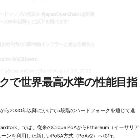
ロードマップの発表
#JapanOpenChain
は長期
〜 2030年以降）に以下を掲げます:
は次世代の国際金融インフラへと更なる進化を
/t.co/mHVoI3Ubwm
JP (@JapanOpenChain)
August 25, 2025
クで世界最高水準の性能目指
年から2030年以降にかけて5段階のハードフォークを通じて進
rdfork」では、従来のClique PoAからEthereum（イーサリア
ーンを利用した新しいPoSA方式（PoAv2）へ移行。