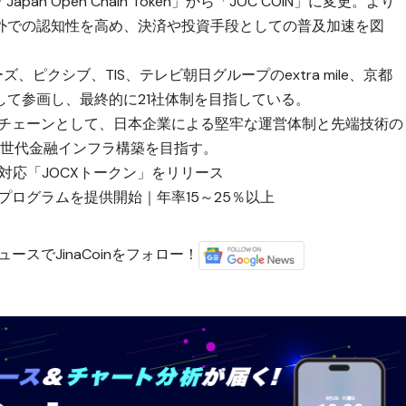
n Open Chain Token」から「JOC COIN」に変更。より
外での認知性を高め、決済や投資手段としての普及加速を図
、ピクシブ、TIS、テレビ朝日グループのextra mile、京都
して参画し、最終的に21社体制を目指している。
クチェーンとして、日本企業による堅牢な運営体制と先端技術の
次世代金融インフラ構築を目指す。
ェーン対応「JOCXトークン」をリリース
暗号資産プログラムを提供開始｜年率15～25％以上
ースでJinaCoinをフォロー！