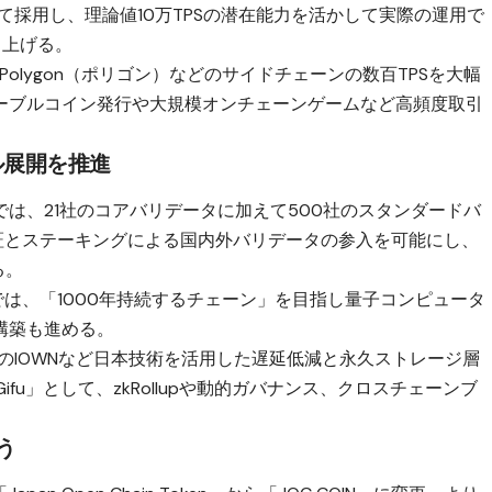
として採用し、理論値10万TPSの潜在能力を活かして実際の運用で
き上げる。
、Polygon（ポリゴン）などのサイドチェーンの数百TPSを大幅
ーブルコイン発行や大規模オンチェーンゲームなど高頻度取引
ル展開を推進
fork」では、21社のコアバリデータに加えて500社のスタンダードバ
認証とステーキングによる国内外バリデータの参入を可能にし、
る。
fork」では、「1000年持続するチェーン」を目指し量子コンピュータ
構築も進める。
は、NTTのIOWNなど日本技術を活用した遅延低減と永久ストレージ層
Gifu」として、zkRollupや動的ガバナンス、クロスチェーンブ
う