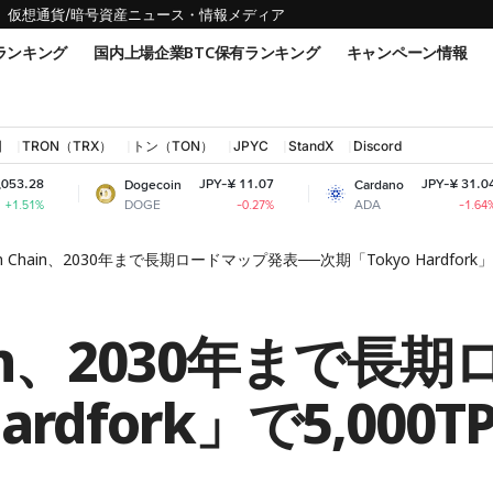
仮想通貨/暗号資産ニュース・情報メディア
ランキング
国内上場企業BTC保有ランキング
キャンペーン情報
国
TRON（TRX）
トン（TON）
JPYC
StandX
Discord
JPY-¥ 11.07
JPY-¥ 31.04
Dogecoin
Cardano
DOGE
ADA
-0.27%
-1.64%
pen Chain、2030年まで長期ロードマップ発表──次期「Tokyo Hardfork
Chain、2030年ま
ardfork」で5,000