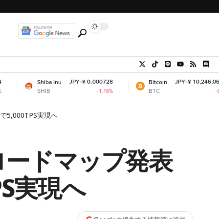
JPY-¥ 0.000728
JPY-¥ 10,246,069.16
Shiba Inu
Bitcoin
SHIB
BTC
-1.16%
-0.02%
」で5,000TPS実現へ
で長期ロードマップ発表
TPS実現へ