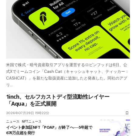
米国で株式・暗号資産取引アプリを運営するロビンフッドは6日、公
式Xでミームコイン「Cash Cat（キャッシュキャット、ティッカー：
CASHCAT）」を新たな取扱資産に追加したと発表した。同社のアプ
リ…
1inch、セルフカストディ型流動性レイヤー
「Aqua」を正式展開
2026年07月29日 15時22分
ニュース
NFTニュース
イベント参加証NFT「POAP」が終了へ──5年超で
670万点超を発行