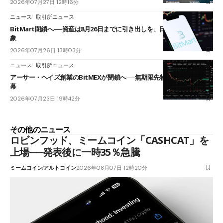
2026年07月27日 12時16分
ニュース
取引所ニュース
BitMart閉鎖へ──資産は8月26日までに引き出しを、日本人利用者も対
象
2026年07月26日 13時03分
ニュース
取引所ニュース
アーサー・ヘイズ創業のBitMEXが閉鎖へ──無期限先物を生んだ11年に
幕
2026年07月23日 19時42分
その他のニュース
ロビンフッド、ミームコイン「CASHCAT」を
上場──発表後に一時35％急騰
ミームコイン
アルトコイン
2026年08月07日 12時20分