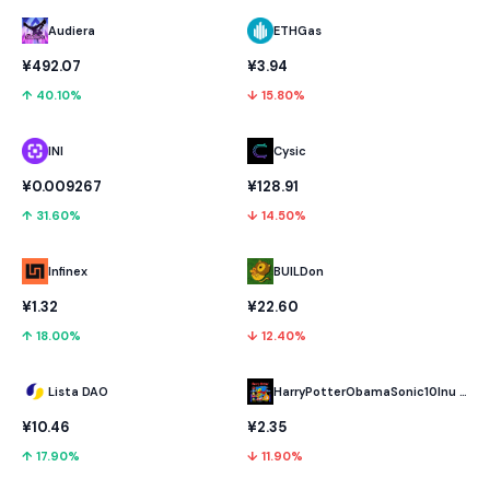
Audiera
ETHGas
¥492.07
¥3.94
↑ 40.10%
↓ 15.80%
INI
Cysic
¥0.009267
¥128.91
↑ 31.60%
↓ 14.50%
Infinex
BUILDon
¥1.32
¥22.60
↑ 18.00%
↓ 12.40%
Lista DAO
HarryPotterObamaSonic10Inu (ETH)
¥10.46
¥2.35
↑ 17.90%
↓ 11.90%