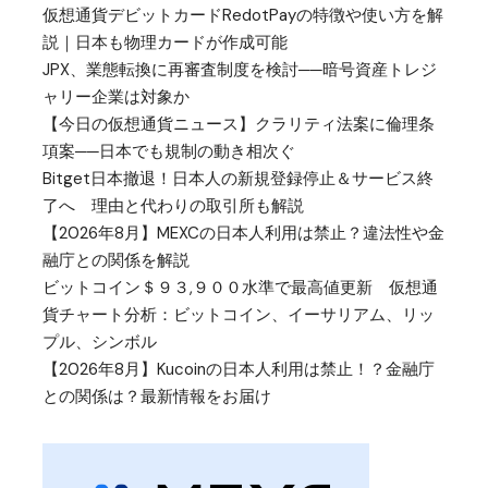
仮想通貨デビットカードRedotPayの特徴や使い方を解
説｜日本も物理カードが作成可能
JPX、業態転換に再審査制度を検討──暗号資産トレジ
ャリー企業は対象か
【今日の仮想通貨ニュース】クラリティ法案に倫理条
項案──日本でも規制の動き相次ぐ
Bitget日本撤退！日本人の新規登録停止＆サービス終
了へ 理由と代わりの取引所も解説
【2026年8月】MEXCの日本人利用は禁止？違法性や金
融庁との関係を解説
ビットコイン＄９３,９００水準で最高値更新 仮想通
貨チャート分析：ビットコイン、イーサリアム、リッ
プル、シンボル
【2026年8月】Kucoinの日本人利用は禁止！？金融庁
との関係は？最新情報をお届け