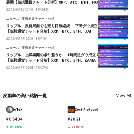
展開【仮想通貨チャート分析】XRP、BTC、ETH、HOME
2026年08月04日 18時36分
ニュース
仮想通貨チャート分析
リップル、反発局面でも売り目線継続──下降ダウ成立で下値追う展開
【仮想通貨チャート分析】XRP、BTC、ETH、UAI
2026年07月30日 18時11分
ニュース
仮想通貨チャート分析
リップル、上昇再開の条件整うか──1時間足ダウ成立で1.185ドルを狙う
【仮想通貨チャート分析】XRP、BTC、ETH、ZAMA
2026年07月23日 19時07分
変動率の高い銘柄一覧
View All
IoTeX
Zest Protocol
¥0.5484
¥26.21
↑ 61.40%
↓ 21.00%