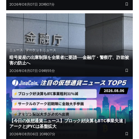
2026年08月07日 20時07分
ニュース
マーケットニュース
暗号資産の出庫制限を全業者に要請──金融庁・警察庁、詐欺被
害の防止へ
2026年08月07日 09時55分
マーケットニュース
ニュース
【今日の仮想通貨ニュース】ブロック好決算もBTC事業失速｜
アークとJPYCは基盤拡大
2026年08月06日 20時07分