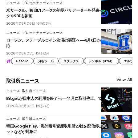
ニュース
ブロックチェーンニュース
米サークル、独自L1アークの初期バリデーターを発表――ブラックロッ
クやSBIも参画
2026年08月06日 16時03分
ニュース
ブロックチェーンニュース
ローソン、ステーブルコイン決済の実証へ──8月6日からJPYCやUSDC対
応
2026年08月05日 15時12分
#
Gate.io
分析ツール
スタックス
シンボル（XYM）
エルサル
View All
取引所ニュース
ニュース
取引所ニュース
Bitgetが日本人の利用を終了へ──11月に取引停止、12月末に強制決済
2026年08月03日 12時24分
ニュース
取引所ニュース
韓国Google Play、海外暗号資産取引所29社を配信停止──OKXやバイビ
ットなどが対象に