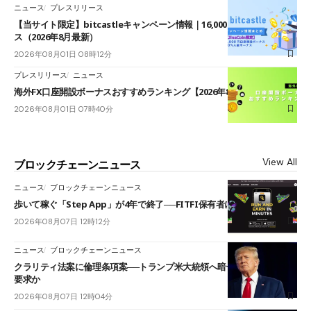
ニュース
プレスリリース
【当サイト限定】bitcastleキャンペーン情報｜16,000円口座開設ボーナ
ス（2026年8月最新）
2026年08月01日 08時12分
プレスリリース
ニュース
海外FX口座開設ボーナスおすすめランキング【2026年8月最新】
2026年08月01日 07時40分
View All
ブロックチェーンニュース
ニュース
ブロックチェーンニュース
歩いて稼ぐ「Step App」が4年で終了──FITFI保有者に対応呼びかけ
2026年08月07日 12時12分
ニュース
ブロックチェーンニュース
クラリティ法案に倫理条項案──トランプ米大統領へ暗号資産事業の売却
要求か
2026年08月07日 12時04分