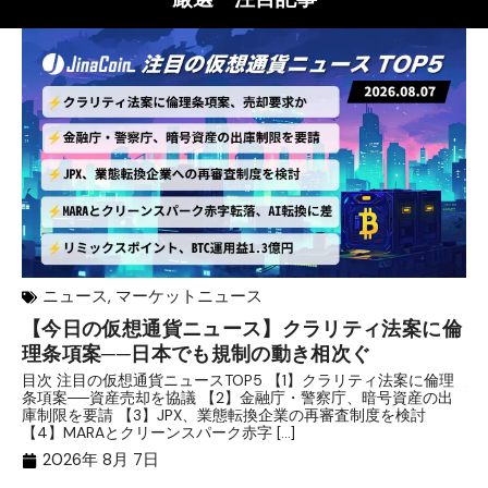
ニュース
,
マーケットニュース
【今日の仮想通貨ニュース】クラリティ法案に倫
リ
理条項案──日本でも規制の動き相次ぐ
下
分
目次 注目の仮想通貨ニュースTOP5 【1】クラリティ法案に倫理
条項案──資産売却を協議 【2】金融庁・警察庁、暗号資産の出
目
庫制限を要請 【3】JPX、業態転換企業の再審査制度を検討
ト
【4】MARAとクリーンスパーク赤字 […]
（
（X
2026年 8月 7日