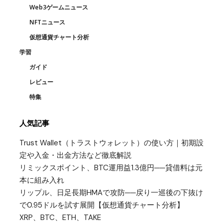
Web3ゲームニュース
NFTニュース
仮想通貨チャート分析
学習
ガイド
レビュー
特集
人気記事
Trust Wallet（トラストウォレット）の使い方｜初期設
定や入金・出金方法など徹底解説
リミックスポイント、BTC運用益1.3億円──貸借料は元
本に組み入れ
リップル、日足長期HMAで攻防──戻り一巡後の下抜け
で0.95ドルを試す展開【仮想通貨チャート分析】
XRP、BTC、ETH、TAKE