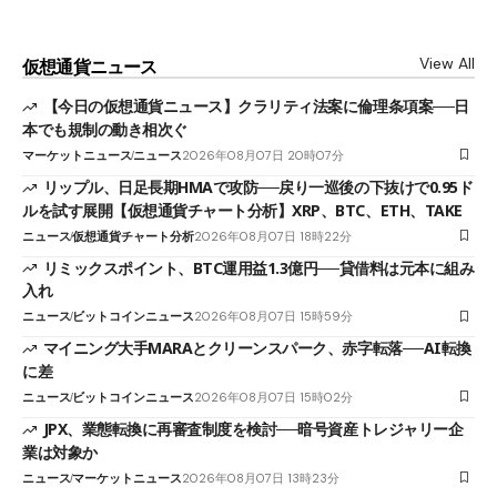
View All
仮想通貨ニュース
【今日の仮想通貨ニュース】クラリティ法案に倫理条項案──日
本でも規制の動き相次ぐ
マーケットニュース
ニュース
2026年08月07日 20時07分
リップル、日足長期HMAで攻防──戻り一巡後の下抜けで0.95ド
ルを試す展開【仮想通貨チャート分析】XRP、BTC、ETH、TAKE
ニュース
仮想通貨チャート分析
2026年08月07日 18時22分
リミックスポイント、BTC運用益1.3億円──貸借料は元本に組み
入れ
ニュース
ビットコインニュース
2026年08月07日 15時59分
マイニング大手MARAとクリーンスパーク、赤字転落──AI転換
に差
ニュース
ビットコインニュース
2026年08月07日 15時02分
JPX、業態転換に再審査制度を検討──暗号資産トレジャリー企
業は対象か
ニュース
マーケットニュース
2026年08月07日 13時23分