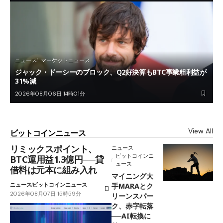
ニュース
マーケットニュース
ジャック・ドーシーのブロック、Q2好決算もBTC事業粗利益が
31%減
2026年08月06日 14時01分
View All
ビットコインニュース
リミックスポイント、
ニュース
ビットコインニ
BTC運用益1.3億円──貸
ュース
借料は元本に組み入れ
マイニング大
ニュース
ビットコインニュース
手MARAとク
2026年08月07日 15時59分
リーンスパー
ク、赤字転落
──AI転換に