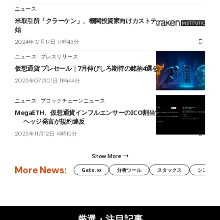
ニュース
米取引所「クラーケン」、機関投資家向けカストディサービスを開
始
2024年10月17日 17時43分
ニュース
プレスリリース
仮想通貨 プレセール｜7月伸びしろ期待の銘柄4選をプロが解説
2025年07月01日 11時44分
ニュース
ブロックチェーンニュース
MegaETH、仮想通貨インフルエンサーのICO割当1.5億円取り消し
──ヘッジ発言が規約違反
2025年11月12日 14時15分
Show More
More News:
Gate.io
分析ツール
スタックス
シンボル（
厳選・注目記事