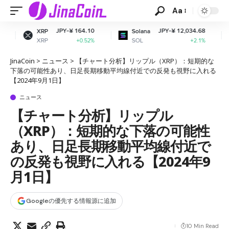
Aa
JPY-¥ 164.10
JPY-¥ 12,034.68
JPY
Solana
Dogecoin
SOL
DOGE
+0.52%
+2.1%
JinaCoin
>
ニュース
>
【チャート分析】リップル（XRP）：短期的な
下落の可能性あり、日足長期移動平均線付近での反発も視野に入れる
【2024年9月1日】
ニュース
【チャート分析】リップル
（XRP）：短期的な下落の可能性
あり、日足長期移動平均線付近で
の反発も視野に入れる【2024年9
月1日】
Googleの優先する情報源に追加
10 Min Read