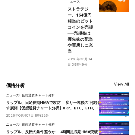
ュース
ストラテジ
ー、164億円
相当のビット
コインを売却
──売却益は
優先株の配当
や買戻しに充
当
2026年08月04
日 09時49分
View All
価格分析
ニュース
仮想通貨チャート分析
リップル、日足長期HMAで攻防──戻り一巡後の下抜けで0.95ドルを試
す展開【仮想通貨チャート分析】XRP、BTC、ETH、TAKE
2026年08月07日 18時22分
ニュース
仮想通貨チャート分析
リップル、反転の条件整うか──4時間足長期HMA突破で雲下端を目指す