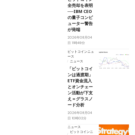
全売却を表明
──IBM CEO
の量子コンピ
ューター警告
が発端
2026年08月04
日 11時49分
ビットコインニュ
ース
ニュース
「ビットコイ
ンは過渡期」
ETF資金流入
とオンチェー
ン活動が下支
え＝グラスノ
ード分析
2026年08月04
日 10時02分
ニュース
ビットコインニ