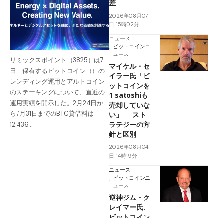
差
2026年08月07
日 15時02分
ニュース
ビットコインニ
ュース
リミックスポイント（3825）は7
マイケル・セ
日、保有するビットコイン（）の
イラー氏「ビ
レンディング運用とアルトコイン
ットコインを
のステーキングについて、直近の
1 satoshiも
運用実績を開示した。2月24日か
売却していな
ら7月31日までのBTC貸借料は
い」──スト
ラテジーの方
12.436…
針と区別
2026年08月04
日 14時19分
ニュース
ビットコインニ
ュース
逆神ジム・ク
レイマー氏、
ビットコイン