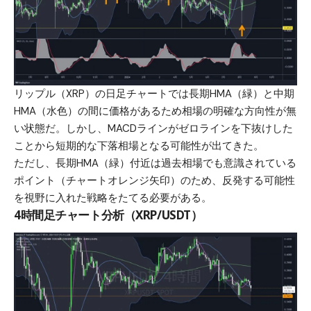
リップル（XRP）の日足チャートでは長期HMA（緑）と中期
HMA（水色）の間に価格があるため相場の明確な方向性が無
い状態だ。しかし、MACDラインがゼロラインを下抜けした
ことから短期的な下落相場となる可能性が出てきた。
ただし、長期HMA（緑）付近は過去相場でも意識されている
ポイント（チャートオレンジ矢印）のため、反発する可能性
を視野に入れた戦略をたてる必要がある。
4時間足チャート分析（XRP/USDT）