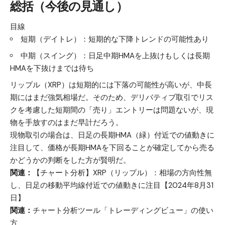
総括（今後の見通し）
目線
短期（デイトレ）：短期的な下降トレンドの可能性あり
中期（スイング）：日足中期HMAを上抜けもしくは長期
HMAを下抜けまでは待ち
リップル（XRP）は短期的には下落の可能性が高いが、中長
期にはまだ強気相場だ。そのため、デリバティブ取引でリス
クを考慮した短期間の「売り」エントリーは問題ないが、現
物を手放すのはまだ早計だろう。
現物取引の場合は、日足の長期HMA（緑）付近での値動きに
注目して、価格が長期HMAを下回ることが確定してから売る
かどうかの判断をした方が賢明だ。
関連：
【チャート分析】XRP（リップル）：相場の方向性無
し、日足の移動平均線付近での値動きに注目【2024年8月31
日】
関連：
チャート分析ツール「トレーディングビュー」の使い
方