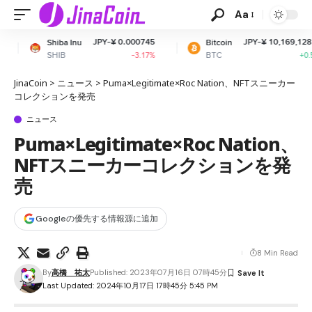
Aa
JPY-¥ 0.000745
JPY-¥ 10,169,128.72
Inu
Bitcoin
Et
BTC
E
-3.17%
+0.55%
JinaCoin
>
ニュース
>
Puma×Legitimate×Roc Nation、NFTスニーカー
コレクションを発売
ニュース
Puma×Legitimate×Roc Nation、
NFTスニーカーコレクションを発
売
Googleの優先する情報源に追加
8 Min Read
By
高橋 祐太
Published: 2023年07月16日 07時45分
Last Updated: 2024年10月17日 17時45分 5:45 PM