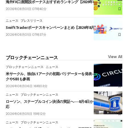
海外FX口座開設ボーナスおすすめランキング【2026年8月最新】
2026年08月01日 07時40分
ニュース
プレスリリース
SwiftTraderボーナスキャンペーンまとめ【2026年8月最新】
2026年08月01日 07時37分
View All
ブロックチェーンニュース
ブロックチェーンニュース
ニュース
米サークル、独自L1アークの初期バリデーターを発表――ブラックロッ
クやSBIも参画
2026年08月06日 16時03分
ニュース
ブロックチェーンニュース
ローソン、ステーブルコイン決済の実証へ──8月6日からJPYCやUSDC対
応
2026年08月05日 15時12分
ニュース
ブロックチェーンニュース