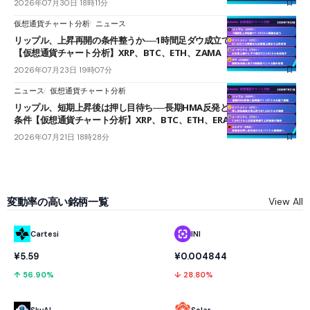
2026年07月30日 18時11分
仮想通貨チャート分析
ニュース
リップル、上昇再開の条件整うか──1時間足ダウ成立で1.185ドルを狙う
【仮想通貨チャート分析】XRP、BTC、ETH、ZAMA
2026年07月23日 19時07分
ニュース
仮想通貨チャート分析
リップル、短期上昇後は押し目待ち──長期HMA反発と雲上抜けが買い
条件【仮想通貨チャート分析】XRP、BTC、ETH、ERA
2026年07月21日 18時28分
変動率の高い銘柄一覧
View All
Cartesi
INI
¥5.59
¥0.004844
↑ 56.90%
↓ 28.80%
SkyAI
Solar