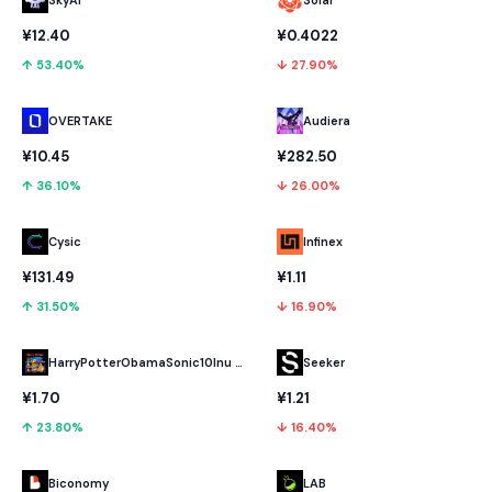
¥12.40
¥0.4022
↑ 53.40%
↓ 27.90%
OVERTAKE
Audiera
¥10.45
¥282.50
↑ 36.10%
↓ 26.00%
Cysic
Infinex
¥131.49
¥1.11
↑ 31.50%
↓ 16.90%
HarryPotterObamaSonic10Inu (ETH)
Seeker
¥1.70
¥1.21
↑ 23.80%
↓ 16.40%
Biconomy
LAB