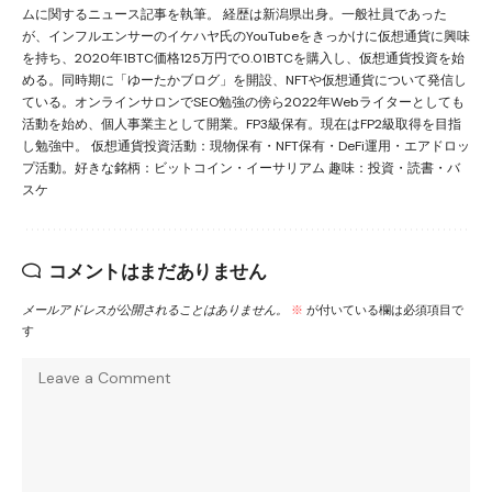
ムに関するニュース記事を執筆。 経歴は新潟県出身。一般社員であった
が、インフルエンサーのイケハヤ氏のYouTubeをきっかけに仮想通貨に興味
を持ち、2020年1BTC価格125万円で0.01BTCを購入し、仮想通貨投資を始
める。同時期に「ゆーたかブログ」を開設、NFTや仮想通貨について発信し
ている。オンラインサロンでSEO勉強の傍ら2022年Webライターとしても
活動を始め、個人事業主として開業。FP3級保有。現在はFP2級取得を目指
し勉強中。 仮想通貨投資活動：現物保有・NFT保有・DeFi運用・エアドロッ
プ活動。好きな銘柄：ビットコイン・イーサリアム 趣味：投資・読書・バ
スケ
コメントはまだありません
メールアドレスが公開されることはありません。
※
が付いている欄は必須項目で
す