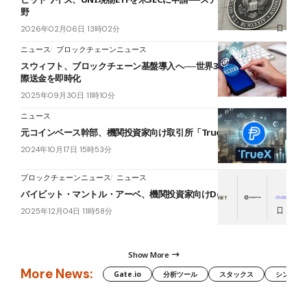
野
2026年02月06日 13時02分
ニュース
ブロックチェーンニュース
スウィフト、ブロックチェーン基盤導入へ──世界30銀行と連携、国
際送金を即時化
2025年09月30日 11時10分
ニュース
元コインベース幹部、機関投資家向け取引所「TrueX」を正式発表
2024年10月17日 15時53分
ブロックチェーンニュース
ニュース
バイビット・マントル・アーベ、機関投資家向けDeFi流動性で提携
2025年12月04日 11時58分
Show More
More News:
Gate.io
分析ツール
スタックス
シンボル（