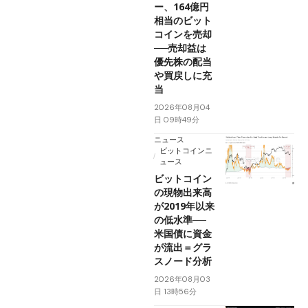
ー、164億円
相当のビット
コインを売却
──売却益は
優先株の配当
や買戻しに充
当
2026年08月04
日 09時49分
ニュース
ビットコインニ
ュース
ビットコイン
の現物出来高
が2019年以来
の低水準──
米国債に資金
が流出＝グラ
スノード分析
2026年08月03
日 13時56分