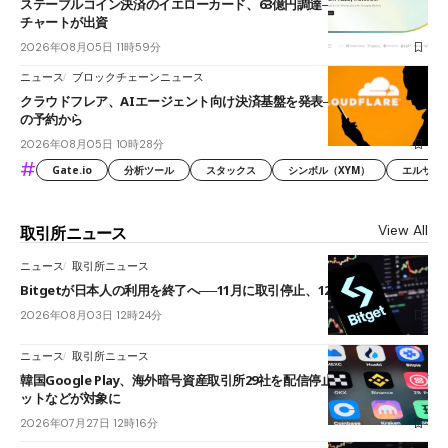
ステーブルコイン決済のイエローカード、63億円調達──ソニーやスタン
チャートが出資
2026年08月05日 11時59分
ニュース
ブロックチェーンニュース
クラウドフレア、AIエージェント向け決済基盤を発表──まずハンドル名
の予約から
2026年08月05日 10時28分
#
Gate.io
分析ツール
スタックス
シンボル（XYM）
エルサル
View All
取引所ニュース
ニュース
取引所ニュース
Bitgetが日本人の利用を終了へ──11月に取引停止、12月末に強制決済
2026年08月03日 12時24分
ニュース
取引所ニュース
韓国Google Play、海外暗号資産取引所29社を配信停止──OKXやバイビ
ットなどが対象に
2026年07月27日 12時16分