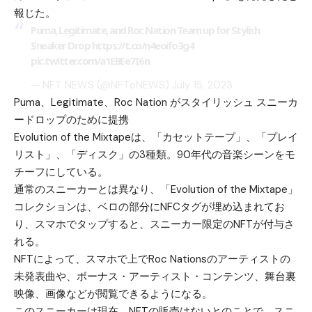
報じた。
Puma, Legitimate, and Roc Nation Team up for Stylish
Sneaker Drop
https://t.co/n4eoifo3g4
pic.twitter.com/a1EBEe7I6n
— NFT NEWS (@NFToNEWS)
July 15, 2023
Puma、Legitimate、Roc Nation がスタイリッシュ スニーカ
ードロップのために提携
Evolution of the Mixtapeは、「カセットテープ」、「プレイ
リスト」、「ディスク」の3種類。90年代の音楽シーンをモ
チーフにしている。
通常のスニーカーとは異なり、「Evolution of the Mixtape」
コレクションは、ベロの部分にNFCタグが埋め込まれてお
り、スマホでタップすると、スニーカー限定のNFTが付与さ
れる。
NFTによって、スマホで上でRoc Nationsのアーティストの
未発表曲や、ボーナス・アーティスト・コンテンツ、舞台裏
映像、画像などが閲覧できるようになる。
このスニーカーは現在、NFTの販売はないとのことで、スニ