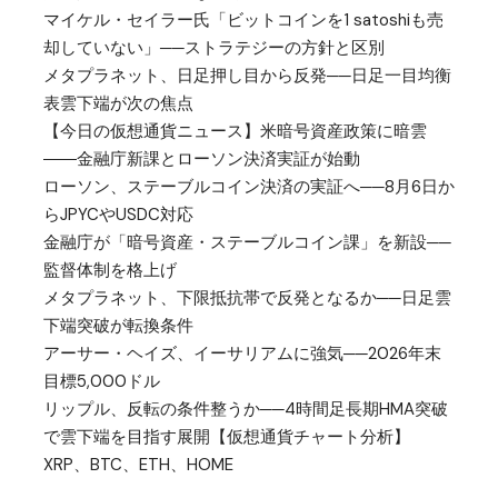
マイケル・セイラー氏「ビットコインを1 satoshiも売
却していない」──ストラテジーの方針と区別
メタプラネット、日足押し目から反発──日足一目均衡
表雲下端が次の焦点
【今日の仮想通貨ニュース】米暗号資産政策に暗雲
――金融庁新課とローソン決済実証が始動
ローソン、ステーブルコイン決済の実証へ──8月6日か
らJPYCやUSDC対応
金融庁が「暗号資産・ステーブルコイン課」を新設──
監督体制を格上げ
メタプラネット、下限抵抗帯で反発となるか──日足雲
下端突破が転換条件
アーサー・ヘイズ、イーサリアムに強気──2026年末
目標5,000ドル
リップル、反転の条件整うか──4時間足長期HMA突破
で雲下端を目指す展開【仮想通貨チャート分析】
XRP、BTC、ETH、HOME