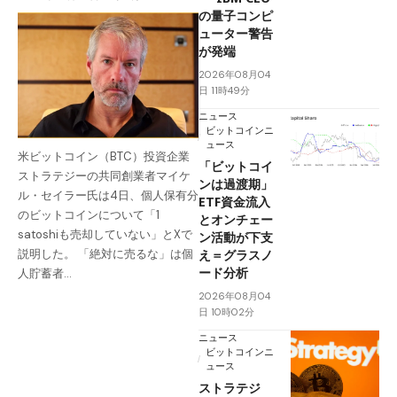
の量子コンピ
ューター警告
が発端
2026年08月04
日 11時49分
ニュース
ビットコインニ
ュース
米ビットコイン（BTC）投資企業
「ビットコイ
ストラテジーの共同創業者マイケ
ンは過渡期」
ル・セイラー氏は4日、個人保有分
ETF資金流入
のビットコインについて「1
とオンチェー
satoshiも売却していない」とXで
ン活動が下支
え＝グラスノ
説明した。 「絶対に売るな」は個
ード分析
人貯蓄者…
2026年08月04
日 10時02分
ニュース
ビットコインニ
ュース
ストラテジ