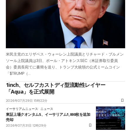
米民主党のエリザベス・ウォーレン上院議員とリチャード・ブルメン
ソール上院議員は3日、ポール・アトキンスSEC（米証券取引委員
会）委員長宛てに書簡を送り、トランプ大統領の公式ミームコイン
「$TRUMP（…
1inch、セルフカストディ型流動性レイヤー
「Aqua」を正式展開
2026年07月29日 15時22分
イーサリアムニュース
ニュース
東証上場クオンタムS、イーサリアム1,000枚を追加
売却
2026年07月31日 12時29分