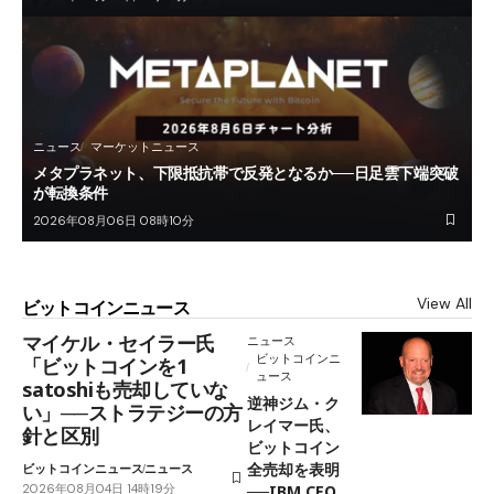
ニュース
マーケットニュース
メタプラネット、下限抵抗帯で反発となるか──日足雲下端突破
が転換条件
2026年08月06日 08時10分
View All
ビットコインニュース
マイケル・セイラー氏
ニュース
ビットコインニ
「ビットコインを1
ュース
satoshiも売却していな
逆神ジム・ク
い」──ストラテジーの方
レイマー氏、
針と区別
ビットコイン
全売却を表明
ビットコインニュース
ニュース
2026年08月04日 14時19分
──IBM CEO