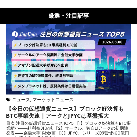
厳選・注目記事
ニュース
,
マーケットニュース
【今日の仮想通貨ニュース】ブロック好決算も
米
BTC事業失速｜アークとJPYCは基盤拡大
発
目次 注目の仮想通貨ニュースTOP5 【1】ブロック好決算もBTC事
目
業縮小――粗利益31％減 【2】サークル、独自L1アークの初期陣
や
発表――金融大手11社参画 【3】JPYC、シリーズB累計約60億円
る