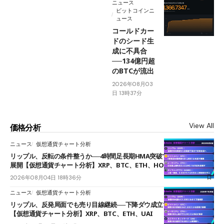
ニュース
ビットコインニ
ュース
コールドカー
ドのシード生
成に不具合
──134億円超
のBTCが流出
2026年08月03
日 13時37分
View All
価格分析
ニュース
仮想通貨チャート分析
リップル、反転の条件整うか──4時間足長期HMA突破で雲下端を目指す
展開【仮想通貨チャート分析】XRP、BTC、ETH、HOME
2026年08月04日 18時36分
ニュース
仮想通貨チャート分析
リップル、反発局面でも売り目線継続──下降ダウ成立で下値追う展開
【仮想通貨チャート分析】XRP、BTC、ETH、UAI