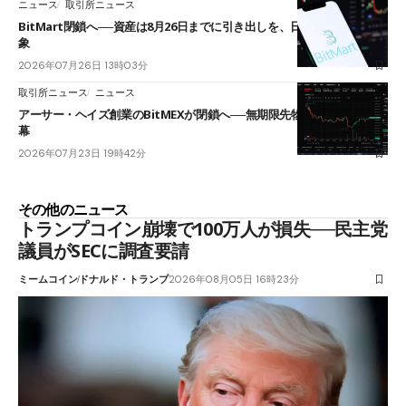
ニュース
取引所ニュース
BitMart閉鎖へ──資産は8月26日までに引き出しを、日本人利用者も対
象
2026年07月26日 13時03分
取引所ニュース
ニュース
アーサー・ヘイズ創業のBitMEXが閉鎖へ──無期限先物を生んだ11年に
幕
2026年07月23日 19時42分
その他のニュース
トランプコイン崩壊で100万人が損失──民主党
議員がSECに調査要請
ミームコイン
ドナルド・トランプ
2026年08月05日 16時23分