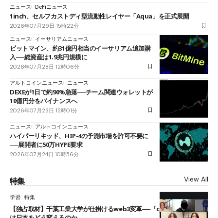
ニュース
DeFiニュース
1inch、セルフカストディ型流動性レイヤー「Aqua」を正式展開
2026年07月29日 15時22分
ニュース
イーサリアムニュース
ビットマイン、約31億円相当のイーサリアム追加購
入──総資産は1.9兆円規模に
2026年07月28日 12時06分
アルトコインニュース
ニュース
DEXEが1日で約90%急落──チーム関連ウォレットが
10億円分をバイナンスへ
2026年07月23日 12時01分
ニュース
アルトコインニュース
ハイパーリキッド、HIP-4の予測市場を許可不要に
──展開者に50万HYPE要求
2026年07月24日 10時56分
View All
特集
学習
特集
【独占取材】千葉工業大学が仕掛けるweb3変革──「cJPY」とAIの融合
は日本をどう変えるのか