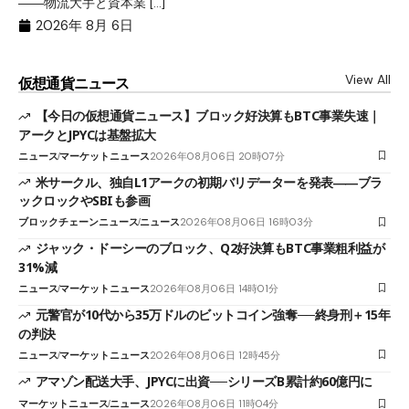
――物流大手と資本業 […]
ブ
2026年 8月 6日
View All
仮想通貨ニュース
【今日の仮想通貨ニュース】ブロック好決算もBTC事業失速｜
アークとJPYCは基盤拡大
ニュース
マーケットニュース
2026年08月06日 20時07分
米サークル、独自L1アークの初期バリデーターを発表――ブラ
ックロックやSBIも参画
ブロックチェーンニュース
ニュース
2026年08月06日 16時03分
ジャック・ドーシーのブロック、Q2好決算もBTC事業粗利益が
31%減
ニュース
マーケットニュース
2026年08月06日 14時01分
元警官が10代から35万ドルのビットコイン強奪──終身刑＋15年
の判決
ニュース
マーケットニュース
2026年08月06日 12時45分
アマゾン配送大手、JPYCに出資──シリーズB累計約60億円に
マーケットニュース
ニュース
2026年08月06日 11時04分