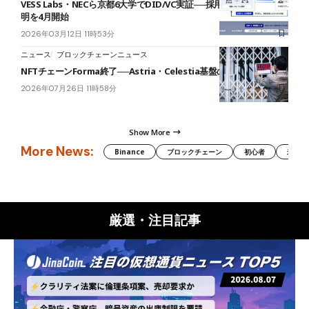
VESS Labs・NECら京都6大学でDID/VC実証──採用面接での資格証
明を4月開始
2026年03月12日 11時53分
ニュース
ブロックチェーンニュース
NFTチェーンForma終了──Astria・Celestia基盤の崩壊が波及
2026年07月26日 11時58分
Show More
More News:
Binance
ブロックチェーン
初心者
米国証
厳選・注目記事