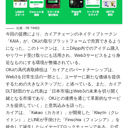
出典：PR TIMES
今回の提携により、カイアチェーンのネイティブトークン
「KAIA」が、OKJの取引プラットフォームで売買できるよう
になった。このトークンは、ミニDApp内でのアイテム購入
やリワード受け取りにも活用され、Web3サービスをより身
近なものにする環境が整備されている。
OKJの馮代表取締役は「カイアとのパートナーシップは、
Web3を日常生活の一部とし、ユーザーに新たな価値を提供
するための大きなステップだ」と述べている。また、カイア
DLT財団のサム代表は「日本市場はWeb3の未来を切り開く
鍵となる市場であり、OKJとの連携を通じて革新的なサービ
スを提供していく」と意気込みを語った。
カイアは、「Kakao（カカオ）」が開発した「Klaytn（クレ
イトン）」とLINEが手掛けた「Finschia（フィンシア）」を
統合して誕生したレイヤー1ブロックチェーンである。公式