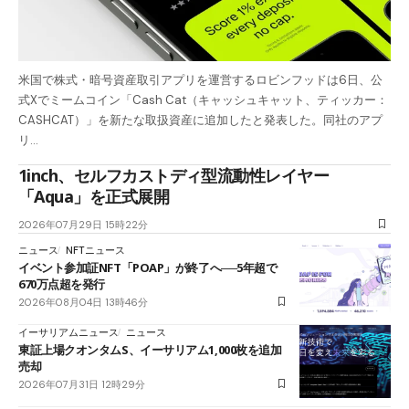
米国で株式・暗号資産取引アプリを運営するロビンフッドは6日、公
式Xでミームコイン「Cash Cat（キャッシュキャット、ティッカー：
CASHCAT）」を新たな取扱資産に追加したと発表した。同社のアプ
リ…
1inch、セルフカストディ型流動性レイヤー
「Aqua」を正式展開
2026年07月29日 15時22分
ニュース
NFTニュース
イベント参加証NFT「POAP」が終了へ──5年超で
670万点超を発行
2026年08月04日 13時46分
イーサリアムニュース
ニュース
東証上場クオンタムS、イーサリアム1,000枚を追加
売却
2026年07月31日 12時29分