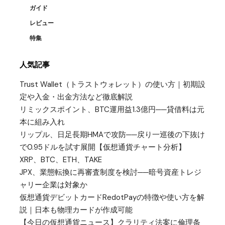
ガイド
レビュー
特集
人気記事
Trust Wallet（トラストウォレット）の使い方｜初期設
定や入金・出金方法など徹底解説
リミックスポイント、BTC運用益1.3億円──貸借料は元
本に組み入れ
リップル、日足長期HMAで攻防──戻り一巡後の下抜け
で0.95ドルを試す展開【仮想通貨チャート分析】
XRP、BTC、ETH、TAKE
JPX、業態転換に再審査制度を検討──暗号資産トレジ
ャリー企業は対象か
仮想通貨デビットカードRedotPayの特徴や使い方を解
説｜日本も物理カードが作成可能
【今日の仮想通貨ニュース】クラリティ法案に倫理条