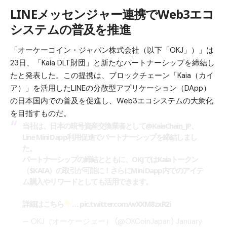
LINEメッセンジャー連携でWeb3エコ
システムの普及を推進
「オーケーコイン・ジャパン株式会社（以下「OKJ」）」は
23日、「Kaia DLT財団」と新たなパートナーシップを締結し
たと発表した。この提携は、ブロックチェーン「Kaia（カイ
ア）」を活用したLINEの分散型アプリケーション（DApp）
の日本国内での普及を促進し、Web3エコシステムの大衆化
を目指すものだ。
当社は、日本の暗号資産交換業者として
@KaiaChain_JP
、
Line Mini Dapp利用促進でパートナーシップを締結しまし
た。
パートナーシップの締結とともに、OKJではKaiaトークン
（$KAIA）の取引が可能に！さらにMini Dapp内でのアイテ
ム購入やリワードとしても活用できます。
詳細はこちら
…
pic.twitter.com/wXXM8zxR2i
— OKJ（オーケージェー） (@OKCoinJapan)
January