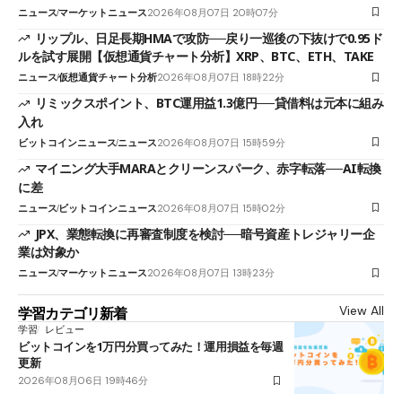
ニュース
マーケットニュース
2026年08月07日 20時07分
リップル、日足長期HMAで攻防──戻り一巡後の下抜けで0.95ド
ルを試す展開【仮想通貨チャート分析】XRP、BTC、ETH、TAKE
ニュース
仮想通貨チャート分析
2026年08月07日 18時22分
リミックスポイント、BTC運用益1.3億円──貸借料は元本に組み
入れ
ビットコインニュース
ニュース
2026年08月07日 15時59分
マイニング大手MARAとクリーンスパーク、赤字転落──AI転換
に差
ニュース
ビットコインニュース
2026年08月07日 15時02分
JPX、業態転換に再審査制度を検討──暗号資産トレジャリー企
業は対象か
ニュース
マーケットニュース
2026年08月07日 13時23分
View All
学習カテゴリ新着
学習
レビュー
ビットコインを1万円分買ってみた！運用損益を毎週
更新
2026年08月06日 19時46分