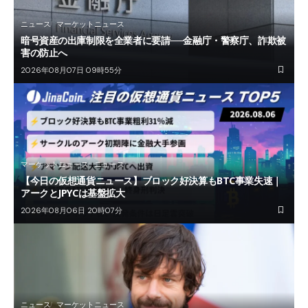
ニュース
マーケットニュース
暗号資産の出庫制限を全業者に要請──金融庁・警察庁、詐欺被
害の防止へ
2026年08月07日 09時55分
マーケットニュース
ニュース
【今日の仮想通貨ニュース】ブロック好決算もBTC事業失速｜
アークとJPYCは基盤拡大
2026年08月06日 20時07分
ニュース
マーケットニュース