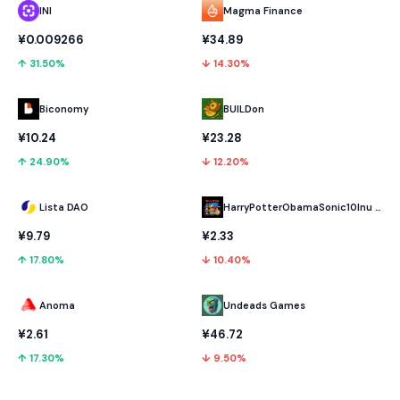
INI
Magma Finance
¥0.009266
¥34.89
↑ 31.50%
↓ 14.30%
Biconomy
BUILDon
¥10.24
¥23.28
↑ 24.90%
↓ 12.20%
Lista DAO
HarryPotterObamaSonic10Inu (ETH)
¥9.79
¥2.33
↑ 17.80%
↓ 10.40%
Anoma
Undeads Games
¥2.61
¥46.72
↑ 17.30%
↓ 9.50%