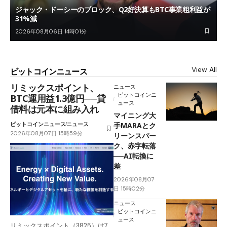
ジャック・ドーシーのブロック、Q2好決算もBTC事業粗利益が
31%減
2026年08月06日 14時01分
View All
ビットコインニュース
リミックスポイント、
ニュース
ビットコインニ
BTC運用益1.3億円──貸
ュース
借料は元本に組み入れ
マイニング大
ビットコインニュース
ニュース
手MARAとク
2026年08月07日 15時59分
リーンスパー
ク、赤字転落
──AI転換に
差
2026年08月07
日 15時02分
ニュース
ビットコインニ
ュース
リミックスポイント（3825）は7