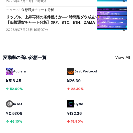
2026年07月30日 18時11分
ニュース
仮想通貨チャート分析
リップル、上昇再開の条件整うか──1時間足ダウ成立で1.185ドルを狙う
【仮想通貨チャート分析】XRP、BTC、ETH、ZAMA
2026年07月23日 19時07分
変動率の高い銘柄一覧
View All
Audiera
Zest Protocol
¥518.45
¥26.39
↑ 52.60%
↓ 22.30%
IoTeX
Cysic
¥0.5309
¥132.36
↑ 46.10%
↓ 18.90%