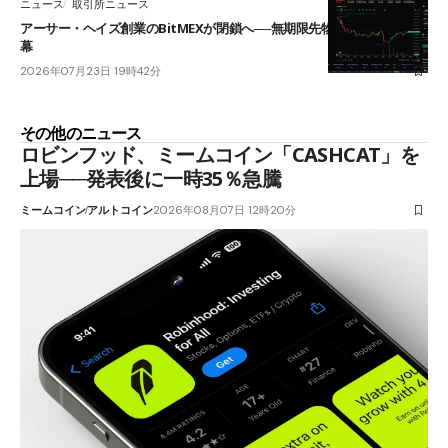
ニュース
取引所ニュース
アーサー・ヘイズ創業のBitMEXが閉鎖へ──無期限先物を生んだ11年に
幕
2026年07月23日 19時42分
その他のニュース
ロビンフッド、ミームコイン「CASHCAT」を
上場──発表後に一時35％急騰
ミームコイン
アルトコイン
2026年08月07日 12時20分