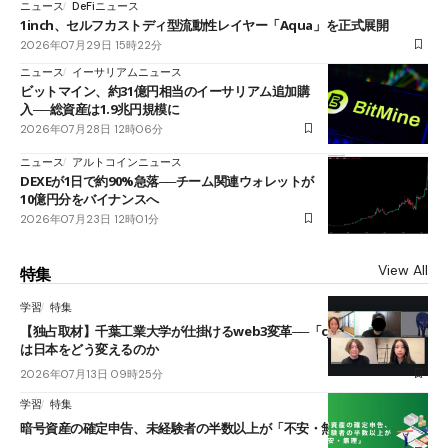
ニュース
DeFiニュース
1inch、セルフカストディ型流動性レイヤー「Aqua」を正式展開
2026年07月29日 15時22分
ニュース
イーサリアムニュース
ビットマイン、約31億円相当のイーサリアム追加購
入──総資産は1.9兆円規模に
2026年07月28日 12時06分
ニュース
アルトコインニュース
DEXEが1日で約90%急落──チーム関連ウォレットが
10億円分をバイナンスへ
2026年07月23日 12時01分
View All
特集
学習
特集
【独占取材】千葉工業大学が仕掛けるweb3変革──「cJPY」とAIの融合
は日本をどう変えるのか
2026年07月13日 09時25分
学習
特集
暗号資産の確定申告、未経験者の半数以上が「不安・無理」