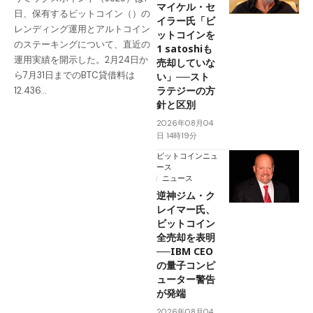
マイケル・セ
日、保有するビットコイン（）の
イラー氏「ビ
レンディング運用とアルトコイン
ットコインを
のステーキングについて、直近の
1 satoshiも
運用実績を開示した。2月24日か
売却していな
ら7月31日までのBTC貸借料は
い」──スト
ラテジーの方
12.436…
針と区別
2026年08月04
日 14時19分
ビットコインニュ
ース
ニュース
逆神ジム・ク
レイマー氏、
ビットコイン
全売却を表明
──IBM CEO
の量子コンピ
ューター警告
が発端
2026年08月04