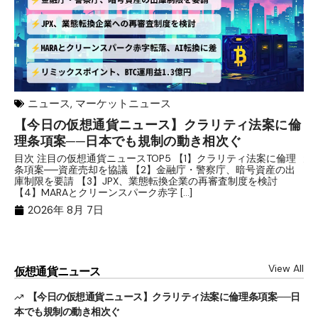
ニュース
,
マーケットニュース
【今日の仮想通貨ニュース】クラリティ法案に倫
リ
理条項案──日本でも規制の動き相次ぐ
下
分
目次 注目の仮想通貨ニュースTOP5 【1】クラリティ法案に倫理
条項案──資産売却を協議 【2】金融庁・警察庁、暗号資産の出
目
庫制限を要請 【3】JPX、業態転換企業の再審査制度を検討
ト
【4】MARAとクリーンスパーク赤字 […]
（
（X
2026年 8月 7日
View All
仮想通貨ニュース
【今日の仮想通貨ニュース】クラリティ法案に倫理条項案──日
本でも規制の動き相次ぐ