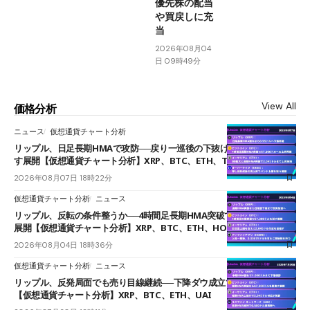
優先株の配当
や買戻しに充
当
2026年08月04
日 09時49分
View All
価格分析
ニュース
仮想通貨チャート分析
リップル、日足長期HMAで攻防──戻り一巡後の下抜けで0.95ドルを試
す展開【仮想通貨チャート分析】XRP、BTC、ETH、TAKE
2026年08月07日 18時22分
仮想通貨チャート分析
ニュース
リップル、反転の条件整うか──4時間足長期HMA突破で雲下端を目指す
展開【仮想通貨チャート分析】XRP、BTC、ETH、HOME
2026年08月04日 18時36分
仮想通貨チャート分析
ニュース
リップル、反発局面でも売り目線継続──下降ダウ成立で下値追う展開
【仮想通貨チャート分析】XRP、BTC、ETH、UAI