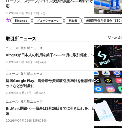
ローソン、ステーブルコイン決済の実証へ──8月6日からJPYCやUSDC対
応
2026年08月05日 15時12分
#
Binance
ブロックチェーン
初心者
米国証券取引委員会（SEC）
View All
取引所ニュース
ニュース
取引所ニュース
Bitgetが日本人の利用を終了へ──11月に取引停止、12月末に強制決済
2026年08月03日 12時24分
ニュース
取引所ニュース
韓国Google Play、海外暗号資産取引所29社を配信停止──OKXやバイビ
ットなどが対象に
2026年07月27日 12時16分
ニュース
取引所ニュース
BitMart閉鎖へ──資産は8月26日までに引き出しを、日本人利用者も対
象
2026年07月26日 13時03分