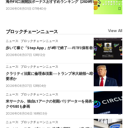
海外FX口座開設ボーナスおすすめランキング【2026年8月最新】
2026年08月01日 07時40分
View All
ブロックチェーンニュース
ニュース
ブロックチェーンニュース
歩いて稼ぐ「Step App」が4年で終了──FITFI保有者に対応呼びかけ
2026年08月07日 12時12分
ニュース
ブロックチェーンニュース
クラリティ法案に倫理条項案──トランプ米大統領へ暗号資産事業の売却
要求か
2026年08月07日 12時04分
ニュース
ブロックチェーンニュース
米サークル、独自L1アークの初期バリデーターを発表――ブラックロッ
クやSBIも参画
2026年08月06日 16時03分
ニュース
ブロックチェーンニュース