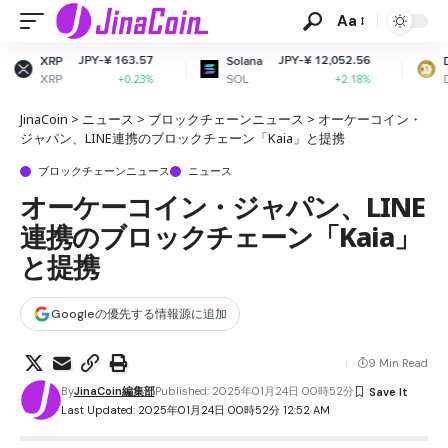
Aa
 163.57
JPY-¥ 12,052.56
JPY-¥ 11
Solana
Dogecoin
SOL
DOGE
+0.23%
+2.18%
-0
JinaCoin
>
ニュース
>
ブロックチェーンニュース
>
オーケーコイン・
ジャパン、LINE連携のブロックチェーン「Kaia」と提携
ブロックチェーンニュース
ニュース
オーケーコイン・ジャパン、LINE
連携のブロックチェーン「Kaia」
と提携
Googleの優先する情報源に追加
9 Min Read
By
JinaCoin編集部
Published: 2025年01月24日 00時52分
Last Updated: 2025年01月24日 00時52分 12:52 AM