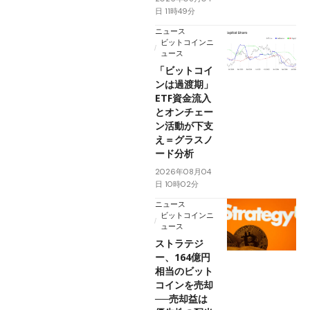
日 11時49分
ニュース
ビットコインニ
ュース
「ビットコイ
ンは過渡期」
ETF資金流入
とオンチェー
ン活動が下支
え＝グラスノ
ード分析
2026年08月04
日 10時02分
ニュース
ビットコインニ
ュース
ストラテジ
ー、164億円
相当のビット
コインを売却
──売却益は