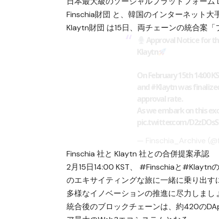
日本最大級のソーシャルプラットフォーム LI
Finschia財団 と、韓国のインターネッ
Klaytn財団 は15日、両チェーンの統
Approval Notice for t
Klaytn
On February 15th 14:00 
and
#Klaytn
was finalize
approval rate.
As we embark on this exc
pic.twitter.com/D2zDOs
— Finschia_Archive (@
Finschia 社と Klaytn 社との合併提案承認
2月15日14:00 KST、
#Finschia
と
#Klaytn
の
のエキサイティングな旅に一緒に乗り出す
多様なイノベーションの推進に尽力しまし
統合後のブロックチェーンは、約420のD