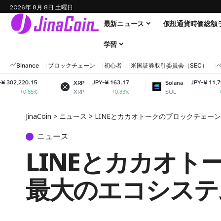
2026年 8月 8日 土曜日
最新ニュース
仮想通貨時価総額
学習
Binance
ブロックチェーン
初心者
米国証券取引委員会（SEC）
JPY-¥ 163.17
JPY-¥ 11,790.39
XRP
Solana
XRP
SOL
+0.83%
+2.62%
JinaCoin
>
ニュース
>
LINEとカカオトークのブロックチェー
ニュース
LINEとカカオ
最大のエコシステ