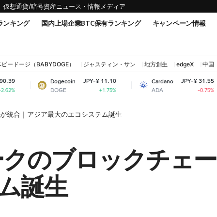
仮想通貨/暗号資産ニュース・情報メディア
ランキング
国内上場企業BTC保有ランキング
キャンペーン情報
ベビードージ（BABYDOGE）
ジャスティン・サン
地方創生
edgeX
中国
JPY-¥ 11.10
JPY-¥ 31.55
Dogecoin
Cardano
Shi
DOGE
ADA
SHI
+1.75%
-0.75%
ンが統合｜アジア最大のエコシステム誕生
トークのブロックチェ
ム誕生