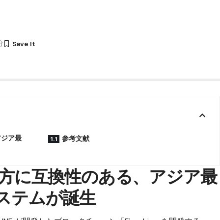
分
アジア最
参考文献
の両方に互換性のある、アジア最
システムが誕生