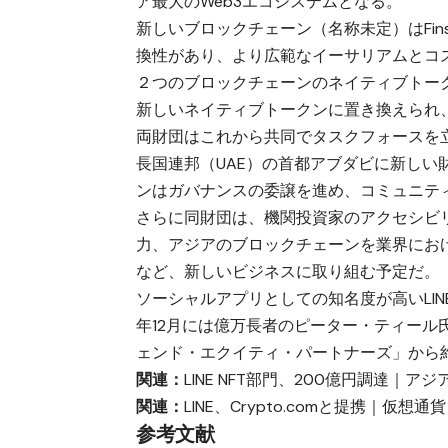
ア最大のWeb3エコシステムとなる。
新しいブロックチェーン（名称未定）はFinsc
換性があり、より広範なイーサリアムとコ
２つのブロックチェーンのネイティブトーク
新しいネイティブトークンに置き換えられ
両財団はこれから共同でタスクフォースを
長国連邦（UAE）の首都アブダビに新し
ンはガバナンスの委譲を進め、コミュニテ
さらに同財団は、機関投資家のアクセシビ
力、アジアのブロックチェーンを業界にお
など、新しいビジネスに取り組む予定だ。
ソーシャルアプリとしての知名度が高いLIN
年12月には億万長者のピーター・ティー
ェンド・エクイティ・パートナーズ」から約
関連：
LINE NFT部門、200億円調達｜
関連：
LINE、Crypto.comと提携｜仮想
参考文献