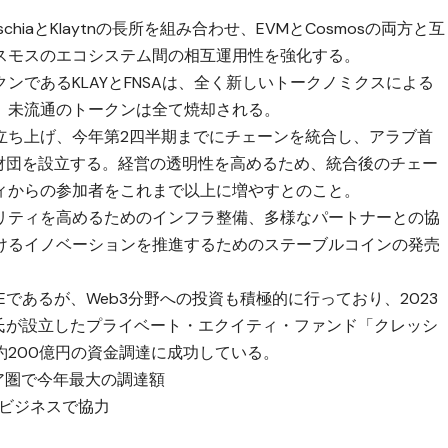
hiaとKlaytnの長所を組み合わせ、EVMとCosmosの両方と互
スモスのエコシステム間の相互運用性を強化する。
ンであるKLAYとFNSAは、全く新しいトークノミクスによる
、未流通のトークンは全て焼却される。
立ち上げ、今年第2四半期までにチェーンを統合し、アラブ首
い財団を設立する。経営の透明性を高めるため、統合後のチェー
ィからの参加者をこれまで以上に増やすとのこと。
リティを高めるためのインフラ整備、多様なパートナーとの協
けるイノベーションを推進するためのステーブルコインの発売
Eであるが、Web3分野への投資も積極的に行っており、2023
ル氏が設立したプライベート・エクイティ・ファンド「クレッシ
200億円の資金調達に成功している。
アジア圏で今年最大の調達額
通貨ビジネスで協力