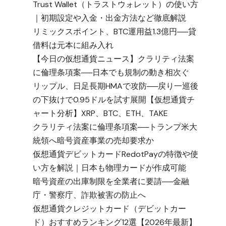
Trust Wallet（トラストウォレット）の使い方
｜初期設定や入金・出金方法など徹底解説
リミックスポイント、BTC運用益1.3億円──貸
借料は元本に組み入れ
【今日の仮想通貨ニュース】クラリティ法案
に倫理条項案──日本でも規制の動き相次ぐ
リップル、日足長期HMAで攻防──戻り一巡後
の下抜けで0.95ドルを試す展開【仮想通貨チ
ャート分析】XRP、BTC、ETH、TAKE
クラリティ法案に倫理条項案──トランプ米大
統領へ暗号資産事業の売却要求か
仮想通貨デビットカードRedotPayの特徴や使
い方を解説｜日本も物理カードが作成可能
暗号資産の出庫制限を全業者に要請──金融
庁・警察庁、詐欺被害の防止へ
仮想通貨クレジットカード（デビットカー
ド）おすすめランキング12選【2026年最新】