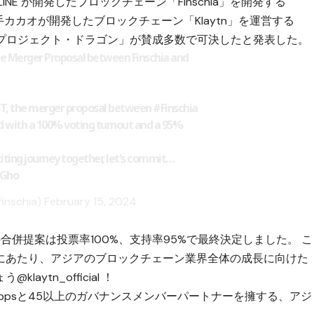
NE が開発したブロックチェーン「Finschia」を開発する
ト大手カカオが開発したブロックチェーン「Klaytn」を運営する
合案「プロジェクト・ドラゴン」が賛成多数で可決したと発表した。
he Merger Proposal between Finschia and
KST, the merger proposal between
#Finschia
d with a 100% voting turnout and a 95%
iting journey together, let's commit…
SGho
finschia)
February 15, 2024
合併提案は投票率100%、支持率95%で最終決定しました。 こ
にあたり、アジアのブロックチェーン業界全体の成長に向けた
ょう
@klaytn_official
！
Appsと45以上のガバナンスメンバーパートナーを擁する、アジ