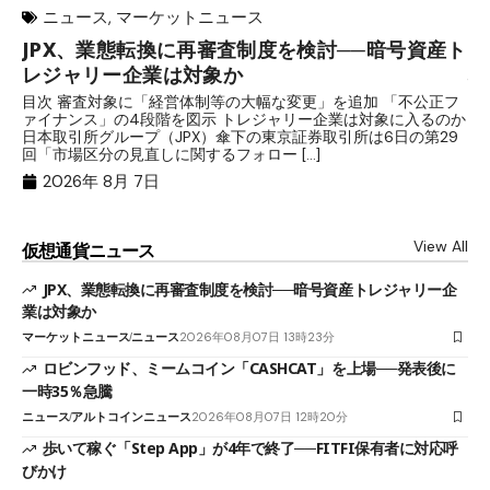
ニュース
,
マーケットニュース
JPX、業態転換に再審査制度を検討──暗号資産ト
ロ
レジャリー企業は対象か
場
目次 審査対象に「経営体制等の大幅な変更」を追加 「不公正フ
目
ァイナンス」の4段階を図示 トレジャリー企業は対象に入るのか
時
日本取引所グループ（JPX）傘下の東京証券取引所は6日の第29
す
回「市場区分の見直しに関するフォロー […]
ャ
2026年 8月 7日
View All
仮想通貨ニュース
JPX、業態転換に再審査制度を検討──暗号資産トレジャリー企
業は対象か
マーケットニュース
ニュース
2026年08月07日 13時23分
ロビンフッド、ミームコイン「CASHCAT」を上場──発表後に
一時35％急騰
ニュース
アルトコインニュース
2026年08月07日 12時20分
歩いて稼ぐ「Step App」が4年で終了──FITFI保有者に対応呼
びかけ