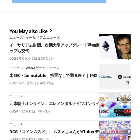
You May also Like
ニュース
イーサリアムニュース
イーサリアム財団、次期大型アップグレード準備進む──開発部門ト
ップも交代
2026年05月12日 22時02分
ニュース
Web3ゲームニュース
米SEC × Immutable、措置なしで調査終了｜IMXトークンは非証券
2025年03月26日 14時32分
ニュース
元素騎士オンライン、エレメンタルナイツオンラインRと連携実施
2024年10月17日 17時43分
ニュース
BCG「コインムスメ」、ムスメちゃんがVTuberデビュー
2024年10月17日 17時44分