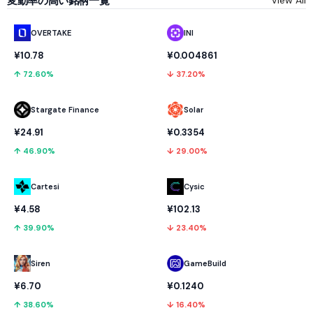
OVERTAKE
INI
¥10.78
¥0.004861
↑ 72.60%
↓ 37.20%
Stargate Finance
Solar
¥24.91
¥0.3354
↑ 46.90%
↓ 29.00%
Cartesi
Cysic
¥4.58
¥102.13
↑ 39.90%
↓ 23.40%
GameBuild
Siren
¥0.1240
¥6.70
↓ 16.40%
↑ 38.60%