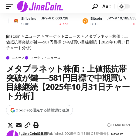
Aa
JPY-¥ 0.000728
JPY-¥ 10,185,535.70
 Inu
Bitcoin
E
BTC
E
-4.77%
-0.75%
JinaCoin
>
ニュース
>
マーケットニュース
>
メタプラネット株価：上
値抵抗帯突破が鍵──581円目標で中期買い目線継続【2025年10月31日
チャート分析】
ニュース
マーケットニュース
メタプラネット株価：上値抵抗帯
突破が鍵──581円目標で中期買い
目線継続【2025年10月31日チャー
ト分析】
Googleの優先する情報源に追加
10 Min Read
By
JinaCoin編集部
Published: 2025年10月31日 08時49分