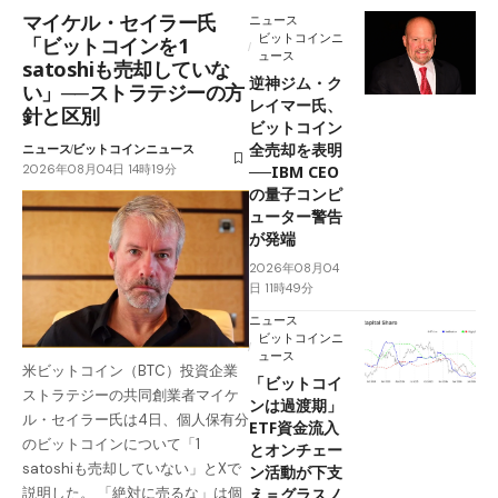
マイケル・セイラー氏
ニュース
ビットコインニ
「ビットコインを1
ュース
satoshiも売却していな
逆神ジム・ク
い」──ストラテジーの方
レイマー氏、
針と区別
ビットコイン
全売却を表明
ニュース
ビットコインニュース
2026年08月04日 14時19分
──IBM CEO
の量子コンピ
ューター警告
が発端
2026年08月04
日 11時49分
ニュース
ビットコインニ
ュース
米ビットコイン（BTC）投資企業
「ビットコイ
ストラテジーの共同創業者マイケ
ンは過渡期」
ル・セイラー氏は4日、個人保有分
ETF資金流入
のビットコインについて「1
とオンチェー
satoshiも売却していない」とXで
ン活動が下支
え＝グラスノ
説明した。 「絶対に売るな」は個