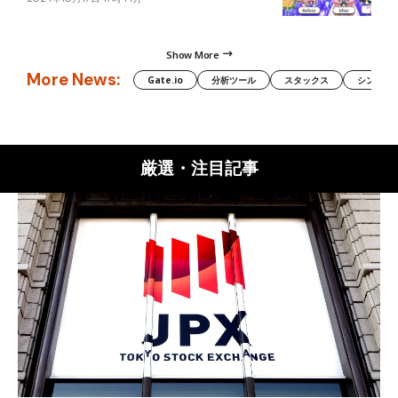
Show More
More News:
Gate.io
分析ツール
スタックス
シンボル（
厳選・注目記事