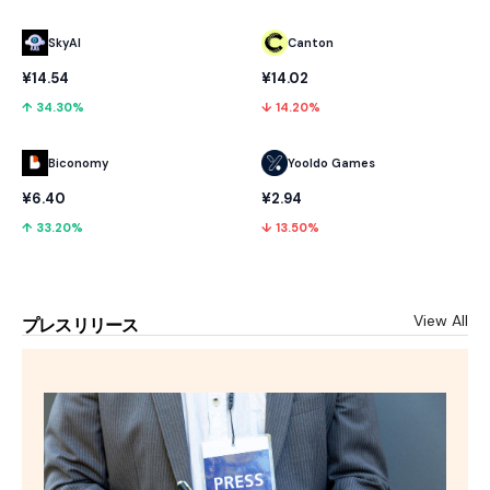
SkyAI
Canton
¥14.54
¥14.02
↑ 34.30%
↓ 14.20%
Biconomy
Yooldo Games
¥6.40
¥2.94
↑ 33.20%
↓ 13.50%
View All
プレスリリース