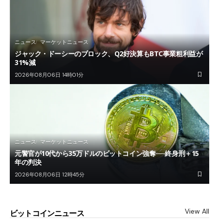
ニュース
マーケットニュース
ジャック・ドーシーのブロック、Q2好決算もBTC事業粗利益が
31%減
2026年08月06日 14時01分
ニュース
マーケットニュース
元警官が10代から35万ドルのビットコイン強奪──終身刑＋15
年の判決
2026年08月06日 12時45分
View All
ビットコインニュース