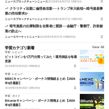
ニュース
ブロックチェーンニュース
2026年08月07日 12時12分
クラリティ法案に倫理条項案──トランプ米大統領へ暗号資産事
業の売却要求か
ニュース
ブロックチェーンニュース
2026年08月07日 12時04分
暗号資産の出庫制限を全業者に要請──金融庁・警察庁、詐欺被
害の防止へ
ニュース
マーケットニュース
2026年08月07日 09時55分
View All
学習カテゴリ新着
学習
レビュー
ビットコインを1万円分買ってみた！運用損益を毎週
更新
2026年08月06日 19時46分
学習
レビュー
MEXCキャンペーン・ボーナス情報総まとめ【2026
年8月最新】
2026年08月06日 12時29分
学習
ガイド
Bitunixキャンペーン・ボーナス情報まとめ【2026
年8月最新】