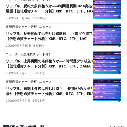
リップル、反転の条件整うか──4時間足長期HMA突破で雲下端を目指す
展開【仮想通貨チャート分析】XRP、BTC、ETH、HOME
2026年08月04日 18時36分
仮想通貨チャート分析
ニュース
リップル、反発局面でも売り目線継続──下降ダウ成立で下値追う展開
【仮想通貨チャート分析】XRP、BTC、ETH、UAI
2026年07月30日 18時11分
ニュース
仮想通貨チャート分析
リップル、上昇再開の条件整うか──1時間足ダウ成立で1.185ドルを狙う
【仮想通貨チャート分析】XRP、BTC、ETH、ZAMA
2026年07月23日 19時07分
仮想通貨チャート分析
ニュース
リップル、短期上昇後は押し目待ち──長期HMA反発と雲上抜けが買い
条件【仮想通貨チャート分析】XRP、BTC、ETH、ERA
2026年07月21日 18時28分
変動率の高い銘柄一覧
View All