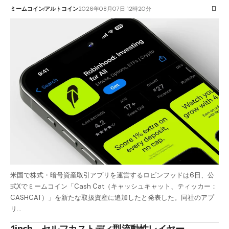
ミームコイン
アルトコイン
2026年08月07日 12時20分
米国で株式・暗号資産取引アプリを運営するロビンフッドは6日、公
式Xでミームコイン「Cash Cat（キャッシュキャット、ティッカー：
CASHCAT）」を新たな取扱資産に追加したと発表した。同社のアプ
リ…
1inch、セルフカストディ型流動性レイヤー