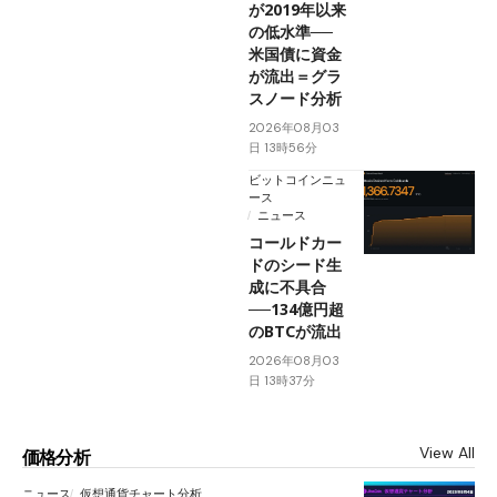
が2019年以来
の低水準──
米国債に資金
が流出＝グラ
スノード分析
2026年08月03
日 13時56分
ビットコインニュ
ース
ニュース
コールドカー
ドのシード生
成に不具合
──134億円超
のBTCが流出
2026年08月03
日 13時37分
View All
価格分析
ニュース
仮想通貨チャート分析