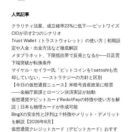
人気記事
クラリティ法案、成立確率23%に低下──ビットワイズ
CIOが示す2つのシナリオ
Trust Wallet（トラストウォレット）の使い方｜初期設
定や入金・出金方法など徹底解説
メタプラネット、下限抵抗帯で反発となるか──日足雲
下端突破が転換条件
マイケル・セイラー氏「ビットコインを1 satoshiも売
却していない」──ストラテジーの方針と区別
【今日の仮想通貨ニュース】米暗号資産政策に暗雲
――金融庁新課とローソン決済実証が始動
仮想通貨デビットカードRedotPayの特徴や使い方を解
説｜日本も物理カードが作成可能
BingXの安全性と評判は？特徴やメリット・デメリット
を解説【2026年8月】
仮想通貨クレジットカード（デビットカード）おすす