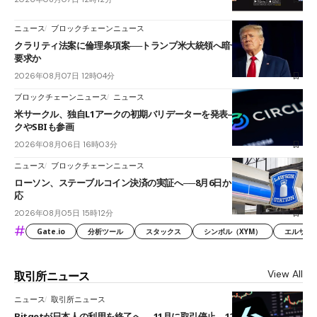
ニュース
ブロックチェーンニュース
クラリティ法案に倫理条項案──トランプ米大統領へ暗号資産事業の売却
要求か
2026年08月07日 12時04分
ブロックチェーンニュース
ニュース
米サークル、独自L1アークの初期バリデーターを発表――ブラックロッ
クやSBIも参画
2026年08月06日 16時03分
ニュース
ブロックチェーンニュース
ローソン、ステーブルコイン決済の実証へ──8月6日からJPYCやUSDC対
応
2026年08月05日 15時12分
#
Gate.io
分析ツール
スタックス
シンボル（XYM）
エルサル
View All
取引所ニュース
ニュース
取引所ニュース
Bitgetが日本人の利用を終了へ──11月に取引停止、12月末に強制決済