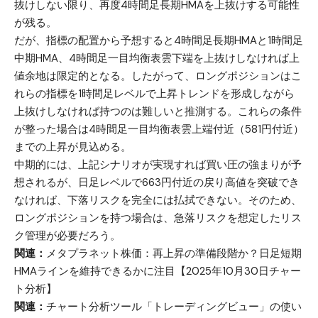
抜けしない限り、再度4時間足長期HMAを上抜けする可能性
が残る。
だが、指標の配置から予想すると4時間足長期HMAと1時間足
中期HMA、4時間足一目均衡表雲下端を上抜けしなければ上
値余地は限定的となる。したがって、ロングポジションはこ
れらの指標を1時間足レベルで上昇トレンドを形成しながら
上抜けしなければ持つのは難しいと推測する。これらの条件
が整った場合は4時間足一目均衡表雲上端付近（581円付近）
までの上昇が見込める。
中期的には、上記シナリオが実現すれば買い圧の強まりが予
想されるが、日足レベルで663円付近の戻り高値を突破でき
なければ、下落リスクを完全には払拭できない。そのため、
ロングポジションを持つ場合は、急落リスクを想定したリス
ク管理が必要だろう。
関連：
メタプラネット株価：再上昇の準備段階か？日足短期
HMAラインを維持できるかに注目【2025年10月30日チャー
ト分析】
関連：
チャート分析ツール「トレーディングビュー」の使い