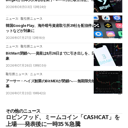
2026年08月03日 12時24分
ニュース
取引所ニュース
韓国Google Play、海外暗号資産取引所29社を配信停止──OKXやバイビ
ットなどが対象に
2026年07月27日 12時16分
ニュース
取引所ニュース
BitMart閉鎖へ──資産は8月26日までに引き出しを、日本人利用者も対
象
2026年07月26日 13時03分
取引所ニュース
ニュース
アーサー・ヘイズ創業のBitMEXが閉鎖へ──無期限先物を生んだ11年に
幕
2026年07月23日 19時42分
その他のニュース
ロビンフッド、ミームコイン「CASHCAT」を
上場──発表後に一時35％急騰