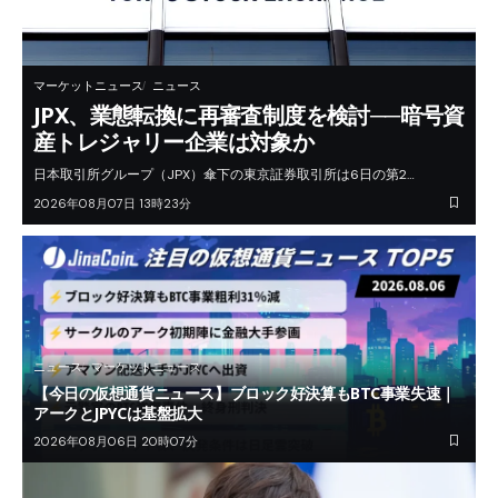
マーケットニュース
ニュース
JPX、業態転換に再審査制度を検討──暗号資
産トレジャリー企業は対象か
日本取引所グループ（JPX）傘下の東京証券取引所は6日の第2…
2026年08月07日 13時23分
ニュース
マーケットニュース
【今日の仮想通貨ニュース】ブロック好決算もBTC事業失速｜
アークとJPYCは基盤拡大
2026年08月06日 20時07分